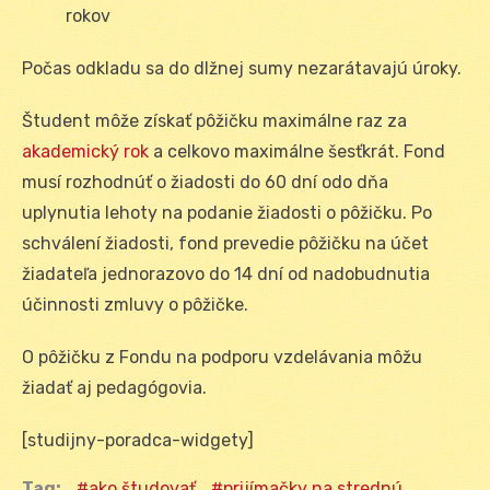
rokov
Počas odkladu sa do dlžnej sumy nezarátavajú úroky.
Študent môže získať pôžičku maximálne raz za
akademický rok
a celkovo maximálne šesťkrát. Fond
musí rozhodnúť o žiadosti do 60 dní odo dňa
uplynutia lehoty na podanie žiadosti o pôžičku. Po
schválení žiadosti, fond prevedie pôžičku na účet
žiadateľa jednorazovo do 14 dní od nadobudnutia
účinnosti zmluvy o pôžičke.
O pôžičku z Fondu na podporu vzdelávania môžu
žiadať aj pedagógovia.
[studijny-poradca-widgety]
Tag:
ako študovať
prijímačky na strednú