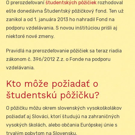
O prerozdeľovaní
študentských pôžičiek
rozhodoval
ešte donedávna Študentský pôžičkový fond. Ten už
zanikol a od 1. januára 2013 ho nahradil Fond na
podporu vzdelávania. S novou inštitúciou prišli aj
niektoré nové zmeny.
Pravidlá na prerozdeľovanie pôžičiek sa teraz riadia
zákonom č. 396/2012 Z.z. o Fonde na podporu
vzdelávania.
Kto môže požiadať o
študentskú pôžičku?
O pôžičku môžu okrem slovenských vysokoškolákov
požiadať aj Slováci, ktorí študujú na zahraničných
vysokých školách, alebo občania Európskej únie s
trvalým pobytom na Slovensku.