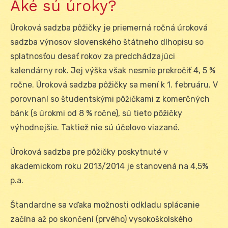
Aké sú úroky?
Úroková sadzba pôžičky je priemerná ročná úroková
sadzba výnosov slovenského štátneho dlhopisu so
splatnosťou desať rokov za predchádzajúci
kalendárny rok. Jej výška však nesmie prekročiť 4, 5 %
ročne. Úroková sadzba pôžičky sa mení k 1. februáru. V
porovnaní so študentskými pôžičkami z komerčných
bánk (s úrokmi od 8 % ročne), sú tieto pôžičky
výhodnejšie. Taktiež nie sú účelovo viazané.
Úroková sadzba pre pôžičky poskytnuté v
akademickom roku 2013/2014 je stanovená na 4,5%
p.a.
Štandardne sa vďaka možnosti odkladu splácanie
začína až po skončení (prvého) vysokoškolského