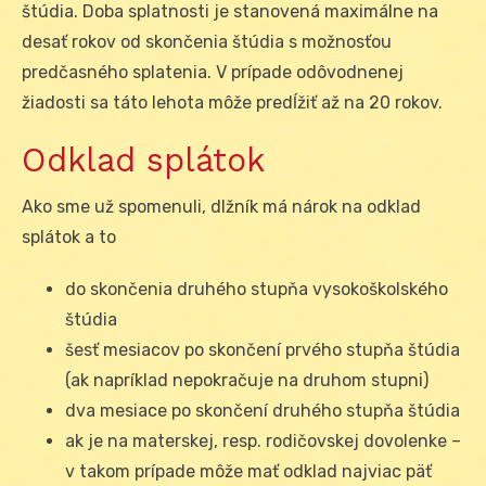
štúdia. Doba splatnosti je stanovená maximálne na
desať rokov od skončenia štúdia s možnosťou
predčasného splatenia. V prípade odôvodnenej
žiadosti sa táto lehota môže predĺžiť až na 20 rokov.
Odklad splátok
Ako sme už spomenuli, dlžník má nárok na odklad
splátok a to
do skončenia druhého stupňa vysokoškolského
štúdia
šesť mesiacov po skončení prvého stupňa štúdia
(ak napríklad nepokračuje na druhom stupni)
dva mesiace po skončení druhého stupňa štúdia
ak je na materskej, resp. rodičovskej dovolenke –
v takom prípade môže mať odklad najviac päť