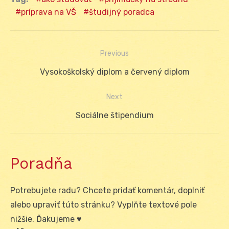
príprava na VŠ
študijný poradca
Previous
Navigácia
Previous
Vysokoškolský diplom a červený diplom
v
post:
Next
článku
Next
Sociálne štipendium
post:
Poradňa
Potrebujete radu? Chcete pridať komentár, doplniť
alebo upraviť túto stránku? Vyplňte textové pole
nižšie. Ďakujeme ♥