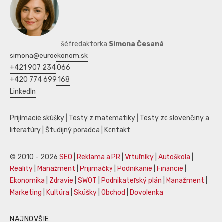
šéfredaktorka
Simona Česaná
simona@euroekonom.sk
+421 907 234 066
+420 774 699 168
LinkedIn
Prijímacie skúšky
|
Testy z matematiky
|
Testy zo slovenčiny a
literatúry
|
Študijný poradca
|
Kontakt
© 2010 - 2026
SEO
|
Reklama a PR
|
Vrtuľníky
|
Autoškola
|
Reality
|
Manažment
|
Prijímáčky
|
Podnikanie
|
Financie
|
Ekonomika
|
Zdravie
|
SWOT
|
Podnikateľský plán
|
Manažment
|
Marketing
|
Kultúra
|
Skúšky
|
Obchod
|
Dovolenka
NAJNOVŠIE