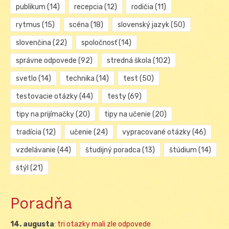
publikum
(14)
recepcia
(12)
rodičia
(11)
rytmus
(15)
scéna
(18)
slovenský jazyk
(50)
slovenčina
(22)
spoločnosť
(14)
správne odpovede
(92)
stredná škola
(102)
svetlo
(14)
technika
(14)
test
(50)
testovacie otázky
(44)
testy
(69)
tipy na prijímačky
(20)
tipy na učenie
(20)
tradícia
(12)
učenie
(24)
vypracované otázky
(46)
vzdelávanie
(44)
študijný poradca
(13)
štúdium
(14)
štýl
(21)
Poradňa
14. augusta
:
tri otazky mali zle odpovede