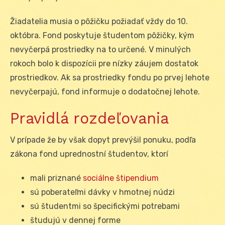
Žiadatelia musia o pôžičku požiadať vždy do 10.
októbra. Fond poskytuje študentom pôžičky, kým
nevyčerpá prostriedky na to určené. V minulých
rokoch bolo k dispozícii pre nízky záujem dostatok
prostriedkov. Ak sa prostriedky fondu po prvej lehote
nevyčerpajú, fond informuje o dodatočnej lehote.
Pravidlá rozdeľovania
V prípade že by však dopyt prevýšil ponuku, podľa
zákona fond uprednostní študentov, ktorí
mali priznané
sociálne štipendium
sú poberateľmi dávky v hmotnej núdzi
sú študentmi so špecifickými potrebami
študujú v dennej forme