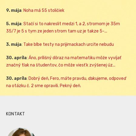
9. mája
:
Noha má 55 stoličiek
5. mája
:
Stačí si to nakreslit medzi 1, a 2, stromom je 35m
35/7 je 5 s tym ze jeden strom tam uz je takze 5-...
3. mája
:
Take blbe testy na prijimackach urcite nebudu
30. apríla
:
Áno, prílišný dôraz na matematiku môže vyvíjať
značný tlak na študentov, čo môže viesť k zvýšenej úz...
30. apríla
:
Dobrý deň, Fero, máte pravdu, ďakujeme, odpoveď
na otázku č. 2 sme opravili. Pekný deň.
KONTAKT