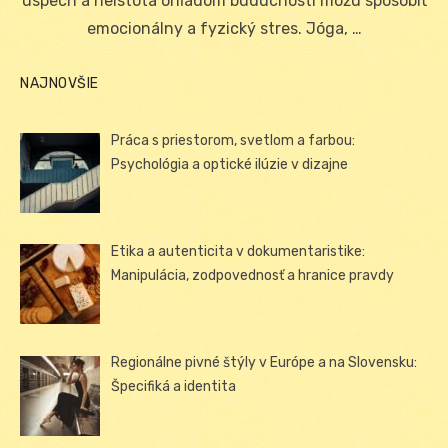
úspech a neistota ohľadom budúcnosti môžu spôsobiť
emocionálny a fyzický stres. Jóga, …
NAJNOVŠIE
Práca s priestorom, svetlom a farbou:
Psychológia a optické ilúzie v dizajne
Etika a autenticita v dokumentaristike:
Manipulácia, zodpovednosť a hranice pravdy
Regionálne pivné štýly v Európe a na Slovensku:
Špecifiká a identita