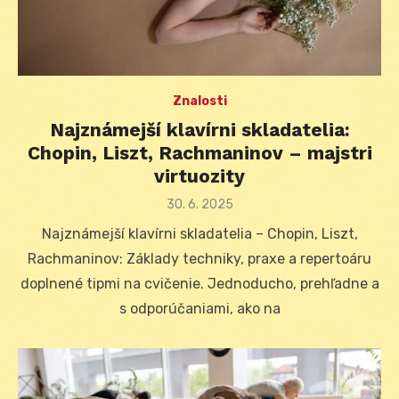
Znalosti
Najznámejší klavírni skladatelia:
Chopin, Liszt, Rachmaninov – majstri
virtuozity
Posted
30. 6. 2025
on
Najznámejší klavírni skladatelia – Chopin, Liszt,
Rachmaninov: Základy techniky, praxe a repertoáru
doplnené tipmi na cvičenie. Jednoducho, prehľadne a
s odporúčaniami, ako na