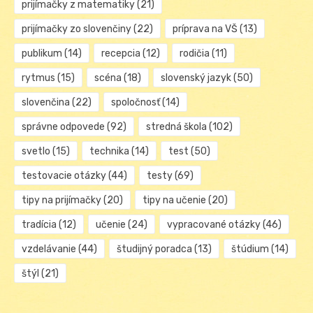
prijímačky z matematiky
(21)
prijímačky zo slovenčiny
(22)
príprava na VŠ
(13)
publikum
(14)
recepcia
(12)
rodičia
(11)
rytmus
(15)
scéna
(18)
slovenský jazyk
(50)
slovenčina
(22)
spoločnosť
(14)
správne odpovede
(92)
stredná škola
(102)
svetlo
(15)
technika
(14)
test
(50)
testovacie otázky
(44)
testy
(69)
tipy na prijímačky
(20)
tipy na učenie
(20)
tradícia
(12)
učenie
(24)
vypracované otázky
(46)
vzdelávanie
(44)
študijný poradca
(13)
štúdium
(14)
štýl
(21)