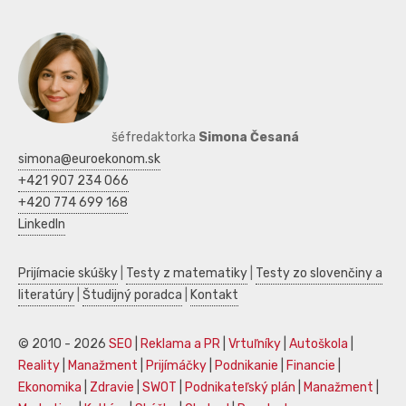
šéfredaktorka
Simona Česaná
simona@euroekonom.sk
+421 907 234 066
+420 774 699 168
LinkedIn
Prijímacie skúšky
|
Testy z matematiky
|
Testy zo slovenčiny a
literatúry
|
Študijný poradca
|
Kontakt
© 2010 - 2026
SEO
|
Reklama a PR
|
Vrtuľníky
|
Autoškola
|
Reality
|
Manažment
|
Prijímáčky
|
Podnikanie
|
Financie
|
Ekonomika
|
Zdravie
|
SWOT
|
Podnikateľský plán
|
Manažment
|