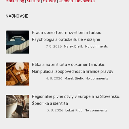
Marketing
|
Kultúra
|
Skúšky
|
Obchod
|
Dovolenka
NAJNOVŠIE
Práca s priestorom, svetlom a farbou:
Psychológia a optické ilúzie v dizajne
7. 8. 2026
Marek Bielik
No comments
Etika a autenticita v dokumentaristike:
Manipulácia, zodpovednosť a hranice pravdy
4. 8. 2026
Marek Bielik
No comments
Regionálne pivné štýly v Európe a na Slovensku:
Špecifiká a identita
3. 8. 2026
Lukáš Kroc
No comments