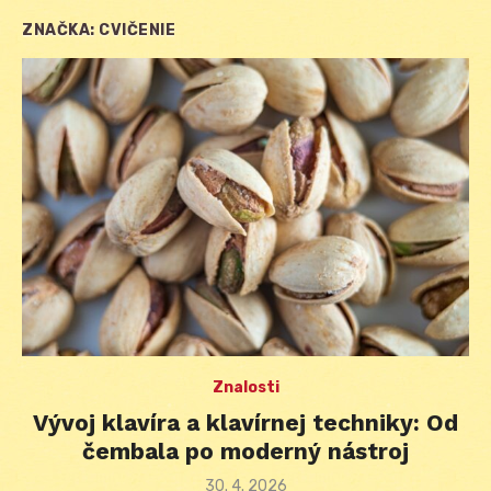
ZNAČKA:
CVIČENIE
Znalosti
Vývoj klavíra a klavírnej techniky: Od
čembala po moderný nástroj
Posted
30. 4. 2026