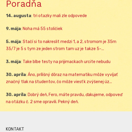
Poradňa
14. augusta
:
tri otazky mali zle odpovede
9. mája
:
Noha má 55 stoličiek
5. mája
:
Stačí si to nakreslit medzi 1, a 2, stromom je 35m
35/7 je 5 s tym ze jeden strom tam uz je takze 5-...
3. mája
:
Take blbe testy na prijimackach urcite nebudu
30. apríla
:
Áno, prílišný dôraz na matematiku môže vyvíjať
značný tlak na študentov, čo môže viesť k zvýšenej úz...
30. apríla
:
Dobrý deň, Fero, máte pravdu, ďakujeme, odpoveď
na otázku č. 2 sme opravili. Pekný deň.
KONTAKT