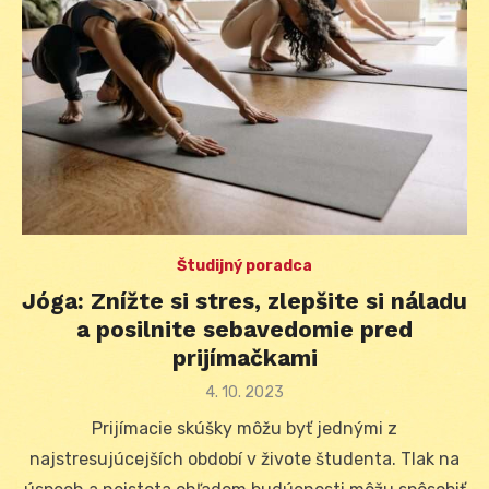
Študijný poradca
Jóga: Znížte si stres, zlepšite si náladu
a posilnite sebavedomie pred
prijímačkami
Posted
4. 10. 2023
on
Prijímacie skúšky môžu byť jednými z
najstresujúcejších období v živote študenta. Tlak na