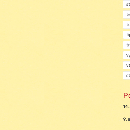
s
t
t
ti
tr
v
v
š
P
14.
9. 