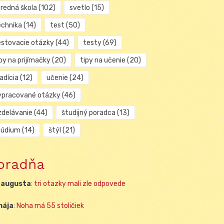
tredná škola
(102)
svetlo
(15)
echnika
(14)
test
(50)
estovacie otázky
(44)
testy
(69)
py na prijímačky
(20)
tipy na učenie
(20)
adícia
(12)
učenie
(24)
ypracované otázky
(46)
zdelávanie
(44)
študijný poradca
(13)
túdium
(14)
štýl
(21)
oradňa
 augusta
:
tri otazky mali zle odpovede
mája
:
Noha má 55 stoličiek