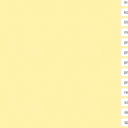
i
ko
li
m
pr
p
p
p
p
r
s
s
s