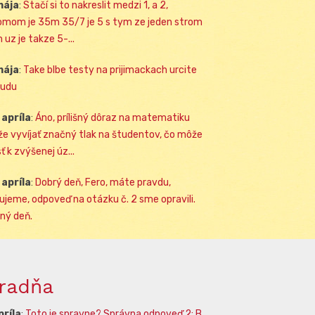
mája
:
Stačí si to nakreslit medzi 1, a 2,
omom je 35m 35/7 je 5 s tym ze jeden strom
 uz je takze 5-...
mája
:
Take blbe testy na prijimackach urcite
udu
 apríla
:
Áno, prílišný dôraz na matematiku
e vyvíjať značný tlak na študentov, čo môže
ť k zvýšenej úz...
 apríla
:
Dobrý deň, Fero, máte pravdu,
ujeme, odpoveď na otázku č. 2 sme opravili.
ný deň.
radňa
príla
:
Toto je spravne? Správna odpoveď 2: B.