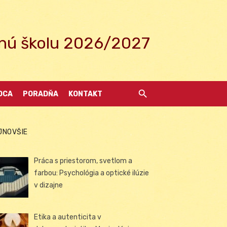
ednú školu 2026/2027
DCA
PORADŇA
KONTAKT
JNOVŠIE
Práca s priestorom, svetlom a
farbou: Psychológia a optické ilúzie
v dizajne
Etika a autenticita v