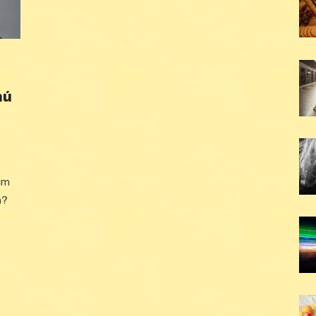
nú
 cm
a?