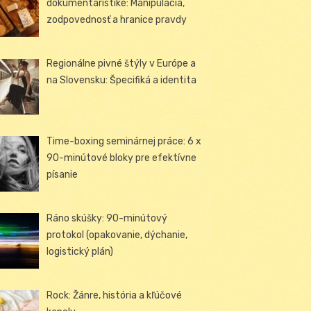
dokumentaristike: Manipulácia,
zodpovednosť a hranice pravdy
Regionálne pivné štýly v Európe a
na Slovensku: Špecifiká a identita
Time-boxing seminárnej práce: 6 x
90-minútové bloky pre efektívne
písanie
Ráno skúšky: 90-minútový
protokol (opakovanie, dýchanie,
logistický plán)
Rock: Žánre, história a kľúčové