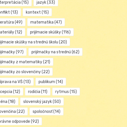
nterpretácia
(15)
jazyk
(33)
nflikt
(13)
kontext
(15)
teratúra
(49)
matematika
(47)
ateriály
(12)
prijímacie skúšky
(116)
ijímacie skúšky na strednú školu
(20)
rijímačky
(97)
prijímačky na strednú
(62)
rijímačky z matematiky
(21)
rijímačky zo slovenčiny
(22)
ríprava na VŠ
(13)
publikum
(14)
ecepcia
(12)
rodičia
(11)
rytmus
(15)
céna
(18)
slovenský jazyk
(50)
lovenčina
(22)
spoločnosť
(14)
právne odpovede
(92)