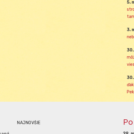
5. 
str
tam
3. 
neb
30.
môž
vies
30.
ďak
Pek
Po
NAJNOVŠIE
29. a
saná