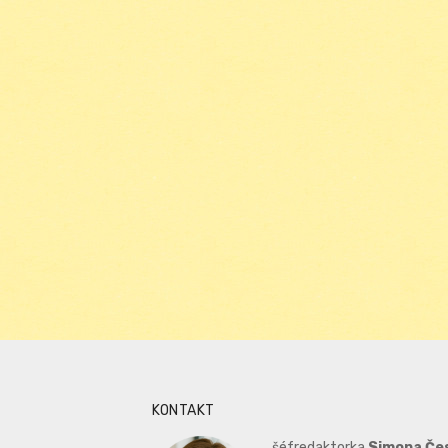
KONTAKT
šéfredaktorka
Simona Če