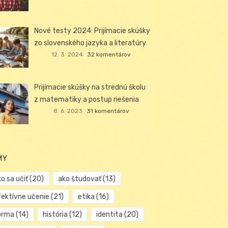
Nové testy 2024: Prijímacie skúšky
zo slovenského jazyka a literatúry
12. 3. 2024
32 komentárov
Prijímacie skúšky na strednú školu
z matematiky a postup riešenia
8. 6. 2023
31 komentárov
MY
o sa učiť
(20)
ako študovať
(13)
fektívne učenie
(21)
etika
(16)
orma
(14)
história
(12)
identita
(20)