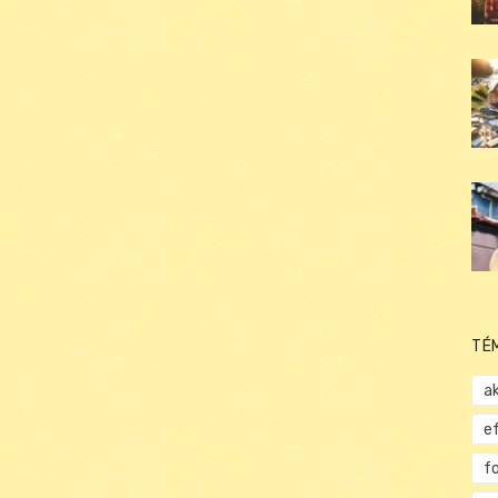
TÉ
ak
e
f