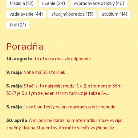
tradícia
(12)
učenie
(24)
vypracované otázky
(46)
vzdelávanie
(44)
študijný poradca
(13)
štúdium
(14)
štýl
(21)
Poradňa
14. augusta
:
tri otazky mali zle odpovede
9. mája
:
Noha má 55 stoličiek
5. mája
:
Stačí si to nakreslit medzi 1, a 2, stromom je 35m
35/7 je 5 s tym ze jeden strom tam uz je takze 5-...
3. mája
:
Take blbe testy na prijimackach urcite nebudu
30. apríla
:
Áno, prílišný dôraz na matematiku môže vyvíjať
značný tlak na študentov, čo môže viesť k zvýšenej úz...