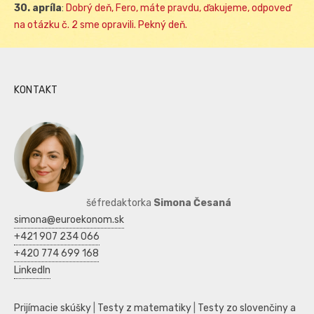
30. apríla
:
Dobrý deň, Fero, máte pravdu, ďakujeme, odpoveď
na otázku č. 2 sme opravili. Pekný deň.
KONTAKT
šéfredaktorka
Simona Česaná
simona@euroekonom.sk
+421 907 234 066
+420 774 699 168
LinkedIn
Prijímacie skúšky
|
Testy z matematiky
|
Testy zo slovenčiny a