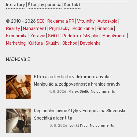
literatúry
|
Študijný poradca
|
Kontakt
© 2010 - 2026
SEO
|
Reklama a PR
|
Vrtuľníky
|
Autoškola
|
Reality
|
Manažment
|
Prijímáčky
|
Podnikanie
|
Financie
|
Ekonomika
|
Zdravie
|
SWOT
|
Podnikateľský plán
|
Manažment
|
Marketing
|
Kultúra
|
Skúšky
|
Obchod
|
Dovolenka
NAJNOVŠIE
Etika a autenticita v dokumentaristike:
Manipulácia, zodpovednosť a hranice pravdy
4. 8. 2026
Marek Bielik
No comments
Regionálne pivné štýly v Európe a na Slovensku:
Špecifiká a identita
3. 8. 2026
Lukáš Kroc
No comments