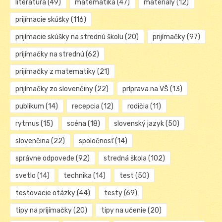
literatúra
(49)
matematika
(47)
materiály
(12)
prijímacie skúšky
(116)
prijímacie skúšky na strednú školu
(20)
prijímačky
(97)
prijímačky na strednú
(62)
prijímačky z matematiky
(21)
prijímačky zo slovenčiny
(22)
príprava na VŠ
(13)
publikum
(14)
recepcia
(12)
rodičia
(11)
rytmus
(15)
scéna
(18)
slovenský jazyk
(50)
slovenčina
(22)
spoločnosť
(14)
správne odpovede
(92)
stredná škola
(102)
svetlo
(14)
technika
(14)
test
(50)
testovacie otázky
(44)
testy
(69)
tipy na prijímačky
(20)
tipy na učenie
(20)