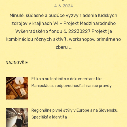
Posted
4. 6. 2024
on
Minulé, súčasné a budúce výzvy riadenia ľudských
zdrojov v krajinách V4 – Projekt Medzinárodného
Vyšehradského fondu č. 22230227 Projekt je
kombináciou rôznych aktivít, workshopov, primárneho
zberu …
NAJNOVŠIE
Etika a autenticita v dokumentaristike:
Manipulácia, zodpovednosť a hranice pravdy
Regionálne pivné štýly v Európe a na Slovensku:
Špecifiká a identita