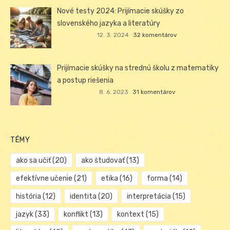
Nové testy 2024: Prijímacie skúšky zo
slovenského jazyka a literatúry
12. 3. 2024
32 komentárov
Prijímacie skúšky na strednú školu z matematiky
a postup riešenia
8. 6. 2023
31 komentárov
TÉMY
ako sa učiť
(20)
ako študovať
(13)
efektívne učenie
(21)
etika
(16)
forma
(14)
história
(12)
identita
(20)
interpretácia
(15)
jazyk
(33)
konflikt
(13)
kontext
(15)