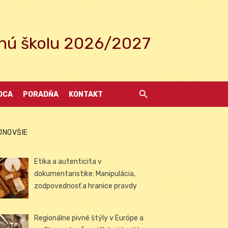
ednú školu 2026/2027
DCA
PORADŇA
KONTAKT
JNOVŠIE
Etika a autenticita v
dokumentaristike: Manipulácia,
zodpovednosť a hranice pravdy
Regionálne pivné štýly v Európe a