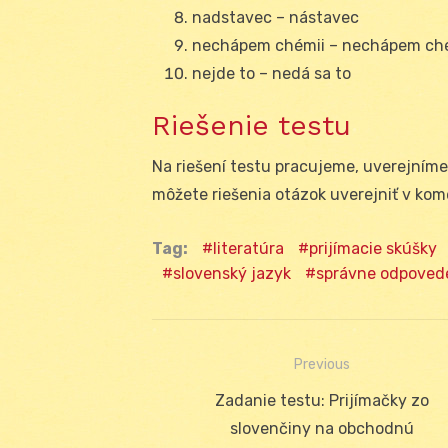
nadstavec – nástavec
nechápem chémii – nechápem ch
nejde to – nedá sa to
Riešenie testu
Na riešení testu pracujeme, uverejníme
môžete riešenia otázok uverejniť v ko
Tag:
literatúra
prijímacie skúšky
slovenský jazyk
správne odpoved
Previous
Navigácia
Previous
Zadanie testu: Prijímačky zo
v
post:
slovenčiny na obchodnú