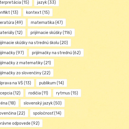
nterpretácia
(15)
jazyk
(33)
nflikt
(13)
kontext
(15)
teratúra
(49)
matematika
(47)
ateriály
(12)
prijímacie skúšky
(116)
ijímacie skúšky na strednú školu
(20)
rijímačky
(97)
prijímačky na strednú
(62)
rijímačky z matematiky
(21)
rijímačky zo slovenčiny
(22)
ríprava na VŠ
(13)
publikum
(14)
ecepcia
(12)
rodičia
(11)
rytmus
(15)
céna
(18)
slovenský jazyk
(50)
lovenčina
(22)
spoločnosť
(14)
právne odpovede
(92)