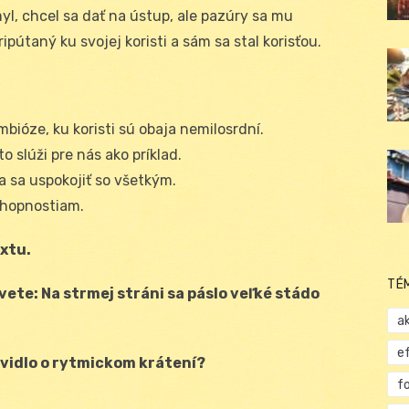
yl, chcel sa dať na ústup, ale pazúry sa mu
ripútaný ku svojej koristi a sám sa stal korisťou.
ymbióze, ku koristi sú obaja nemilosrdní.
o slúži pre nás ako príklad.
ba sa uspokojiť so všetkým.
chopnostiam.
extu.
TÉ
vete: Na strmej stráni sa páslo veľké stádo
ak
e
avidlo o rytmickom krátení?
f