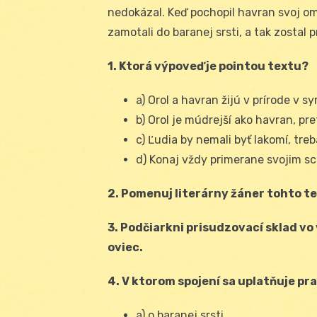
nedokázal. Keď pochopil havran svoj om
zamotali do baranej srsti, a tak zostal p
1. Ktorá výpoveď je pointou textu?
a) Orol a havran žijú v prírode v s
b) Orol je múdrejší ako havran, pret
c) Ľudia by nemali byť lakomí, tre
d) Konaj vždy primerane svojim s
2. Pomenuj literárny žáner tohto t
3. Podčiarkni prisudzovací sklad vo 
oviec.
4. V ktorom spojení sa uplatňuje pr
a) o baranej srsti