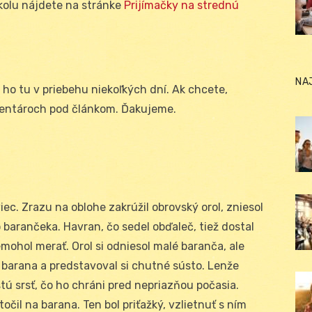
školu nájdete na stránke
Prijímačky na strednú
NA
 ho tu v priebehu niekoľkých dní. Ak chcete,
mentároch pod článkom. Ďakujeme.
iec. Zrazu na oblohe zakrúžil obrovský orol, zniesol
 barančeka. Havran, čo sedel obďaleč, tiež dostal
emohol merať. Orol si odniesol malé baranča, ale
 barana a predstavoval si chutné sústo. Lenže
stú srsť, čo ho chráni pred nepriazňou počasia.
il na barana. Ten bol priťažký, vzlietnuť s ním