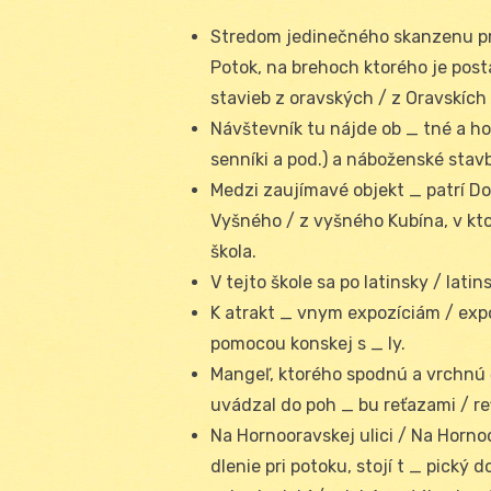
Stredom jedinečného skanzenu pr
Potok, na brehoch ktorého je pos
stavieb z oravských / z Oravskích
Návštevník tu nájde ob _ tné a ho
senníki a pod.) a náboženské stavb
Medzi zaujímavé objekt _ patrí Do
Vyšného / z vyšného Kubína, v kto
škola.
V tejto škole sa po latinsky / latin
K atrakt _ vnym expozíciám / expo
pomocou konskej s _ ly.
Mangeľ, ktorého spodnú a vrchnú 
uvádzal do poh _ bu reťazami / re
Na Hornooravskej ulici / Na Hornoo
dlenie pri potoku, stojí t _ pický 