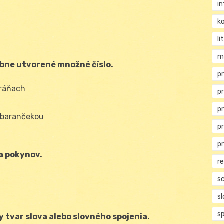
i
ko
li
m
ybne utvorené množné číslo.
pr
tráňach
p
p
 barančekou
p
p
a pokynov.
r
s
s
s
y tvar slova alebo slovného spojenia.