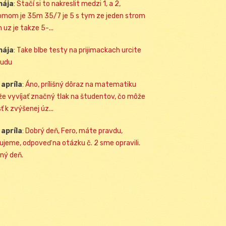
mája
:
Stačí si to nakreslit medzi 1, a 2,
omom je 35m 35/7 je 5 s tym ze jeden strom
 uz je takze 5-...
mája
:
Take blbe testy na prijimackach urcite
udu
 apríla
:
Áno, prílišný dôraz na matematiku
e vyvíjať značný tlak na študentov, čo môže
ť k zvýšenej úz...
 apríla
:
Dobrý deň, Fero, máte pravdu,
ujeme, odpoveď na otázku č. 2 sme opravili.
ný deň.