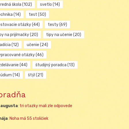
tredná škola
(102)
svetlo
(14)
echnika
(14)
test
(50)
estovacie otázky
(44)
testy
(69)
py na prijímačky
(20)
tipy na učenie
(20)
adícia
(12)
učenie
(24)
ypracované otázky
(46)
zdelávanie
(44)
študijný poradca
(13)
túdium
(14)
štýl
(21)
oradňa
 augusta
:
tri otazky mali zle odpovede
mája
:
Noha má 55 stoličiek