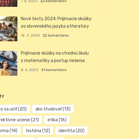
7. 6. 2023
32 komentárov
Nové testy 2024: Prijímacie skúšky
zo slovenského jazyka a literatúry
12. 3. 2024
32 komentárov
Prijímacie skúšky na strednú školu
z matematiky a postup riešenia
8. 6. 2023
31 komentárov
MY
o sa učiť
(20)
ako študovať
(13)
fektívne učenie
(21)
etika
(16)
orma
(14)
história
(12)
identita
(20)