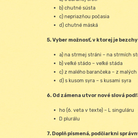
b) chutné sústa
c) nepriazňou počasia
d) chutné mäská
5. Vyber možnosť, v ktorej je bezch
a) na strmej stráni – na strmích s
b) veľké stádo – veľké stáda
c) z malého barančeka – z malých
d) s kusom syra – s kusami syra
6. Od zámena utvor nové slová podľ
ho (6. veta v texte) – L singuláru
D plurálu
7. Doplň písmená, podčiarkni správn