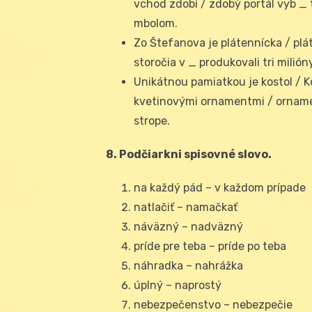
vchod zdobí / zdobý portál vyb _ 
mbolom.
Zo Štefanova je plátennícka / pláte
storočia v _ produkovali tri milión
Unikátnou pamiatkou je kostol / K
kvetinovými ornamentmi / orname
strope.
8. Podčiarkni spisovné slovo.
na každý pád – v každom prípade
natlačiť – namačkať
náväzný – nadväzný
príde pre teba – príde po teba
náhradka – nahrážka
úplný – naprostý
nebezpečenstvo – nebezpečie