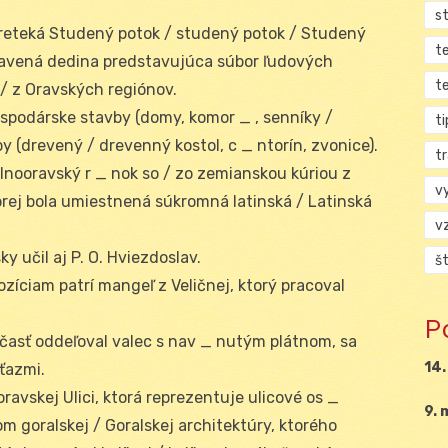
s
eteká Studený potok / studený potok / Studený
t
tavená dedina predstavujúca súbor ľudových
t
 / z Oravských regiónov.
spodárske stavby (domy, komor _ , senníky /
ti
y (drevený / drevenný kostol, c _ ntorín, zvonice).
tr
lnooravský r _ nok so / zo zemianskou kúriou z
v
rej bola umiestnená súkromná latinská / Latinská
v
sky učil aj P. O. Hviezdoslav.
š
zíciam patrí mangeľ z Veličnej, ktorý pracoval
P
časť oddeľoval valec s nav _ nutým plátnom, sa
14.
ťazmi.
ravskej Ulici, ktorá reprezentuje ulicové os _
9. 
dom goralskej / Goralskej architektúry, ktorého