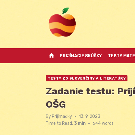
Skip
to
content
home
PRIJÍMACIE SKÚŠKY
TESTY MATE
TESTY ZO SLOVENČINY A LITERATÚRY
Zadanie testu: Pri
OŠG
By
Prijímačky
Posted
13. 9. 2023
on
Time to Read:
3 min
-
644
words