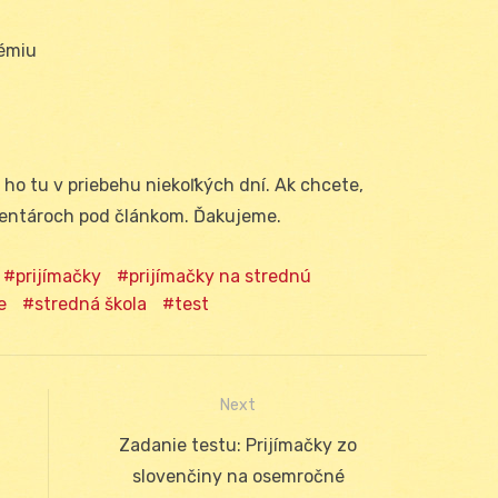
émiu
 ho tu v priebehu niekoľkých dní. Ak chcete,
mentároch pod článkom. Ďakujeme.
prijímačky
prijímačky na strednú
e
stredná škola
test
Next
Next
Zadanie testu: Prijímačky zo
post:
slovenčiny na osemročné