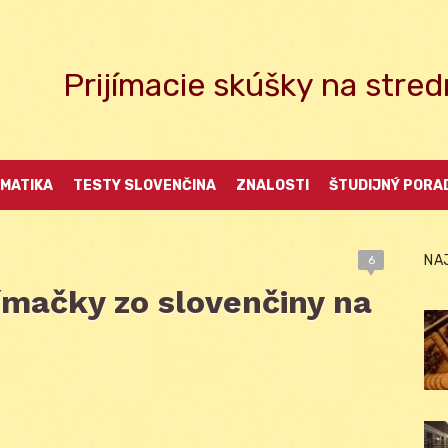
Prijímacie skúšky na str
MATIKA
TESTY SLOVENČINA
ZNALOSTI
ŠTUDIJNÝ PORA
NA
6
jímačky zo slovenčiny na