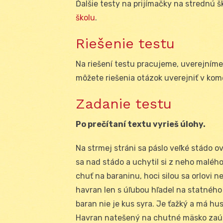
Ďalšie testy na prijímačky na strednú 
školu
.
Riešenie testu
Na riešení testu pracujeme, uverejníme
môžete riešenia otázok uverejniť v ko
Zadanie testu
Po prečítaní textu vyrieš úlohy.
Na strmej stráni sa páslo veľké stádo ov
sa nad stádo a uchytil si z neho malého
chuť na baraninu, hoci silou sa orlovi n
havran len s úľubou hľadel na statného
baran nie je kus syra. Je ťažký a má hu
Havran natešený na chutné mäsko zaútoč