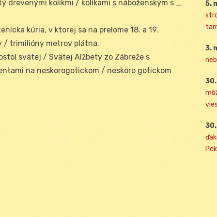
tý drevenými kolíkmi / kolíkami s náboženským s _
5. 
str
tam
nícka kúria, v ktorej sa na prelome 18. a 19.
y / trimilióny metrov plátna.
3. 
ostol svätej / Svätej Alžbety zo Zábreže s
neb
ntami na neskorogotickom / neskoro gotickom
30.
môž
vies
30.
ďak
Pek