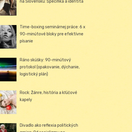
na Slovensku: Špecifiká a identita
Time-boxing seminárnej práce: 6 x
90-minútové bloky pre efektívne
písanie
Ráno skúšky: 90-minútový
protokol (opakovanie, dýchanie,
logistický plán)
Rock: Žánre, história a kľúčové
kapely
Divadlo ako reflexia politických