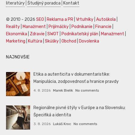
literatúry
|
Študijný poradca
|
Kontakt
© 2010 - 2026
SEO
|
Reklama a PR
|
Vrtuľníky
|
Autoškola
|
Reality
|
Manažment
|
Prijímáčky
|
Podnikanie
|
Financie
|
Ekonomika
|
Zdravie
|
SWOT
|
Podnikateľský plán
|
Manažment
|
Marketing
|
Kultúra
|
Skúšky
|
Obchod
|
Dovolenka
NAJNOVŠIE
Etika a autenticita v dokumentaristike:
Manipulácia, zodpovednosť a hranice pravdy
4. 8. 2026
Marek Bielik
No comments
Regionálne pivné štýly v Európe a na Slovensku:
Špecifiká a identita
3. 8. 2026
Lukáš Kroc
No comments