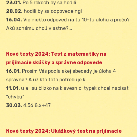
23.01.
Po 5 rokoch by sa hodili
28.02.
hodili by sa odpovede ngl
16.04.
Vie niekto odpoveď na tú 10-tu úlohu a prečo?
Akú schému chcú vlastne?...
Nové testy 2024: Test z matematiky na
prijímacie skúšky a správne odpovede
16.01.
Prosím Vás podľa akej abecedy je úloha 4
správna? A už kto toto potrebuje k...
11.01.
u a i su blizko na klavesnici typek chcel napisat
"chybu"
30.03.
4.56 8.x+47
Nové testy 2024: Ukážkový test na prijímacie