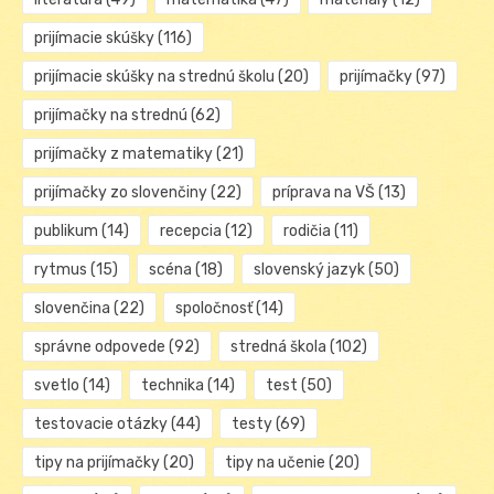
prijímacie skúšky
(116)
prijímacie skúšky na strednú školu
(20)
prijímačky
(97)
prijímačky na strednú
(62)
prijímačky z matematiky
(21)
prijímačky zo slovenčiny
(22)
príprava na VŠ
(13)
publikum
(14)
recepcia
(12)
rodičia
(11)
rytmus
(15)
scéna
(18)
slovenský jazyk
(50)
slovenčina
(22)
spoločnosť
(14)
správne odpovede
(92)
stredná škola
(102)
svetlo
(14)
technika
(14)
test
(50)
testovacie otázky
(44)
testy
(69)
tipy na prijímačky
(20)
tipy na učenie
(20)