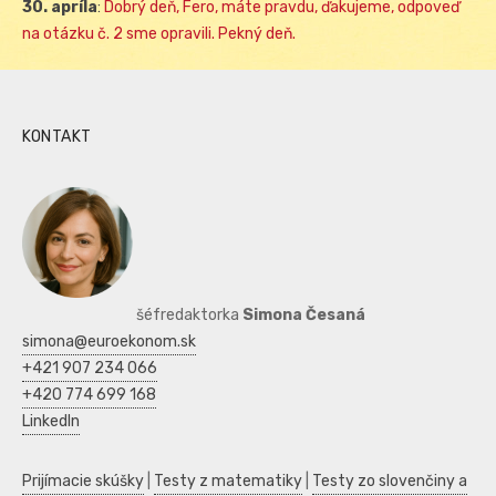
30. apríla
:
Dobrý deň, Fero, máte pravdu, ďakujeme, odpoveď
na otázku č. 2 sme opravili. Pekný deň.
KONTAKT
šéfredaktorka
Simona Česaná
simona@euroekonom.sk
+421 907 234 066
+420 774 699 168
LinkedIn
Prijímacie skúšky
|
Testy z matematiky
|
Testy zo slovenčiny a