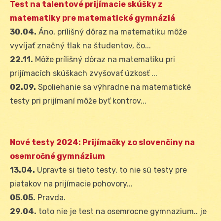
Test na talentové prijímacie skúšky z
matematiky pre matematické gymnáziá
30.04.
Áno, prílišný dôraz na matematiku môže
vyvíjať značný tlak na študentov, čo...
22.11.
Môže prílišný dôraz na matematiku pri
prijímacích skúškach zvyšovať úzkosť ...
02.09.
Spoliehanie sa výhradne na matematické
testy pri prijímaní môže byť kontrov...
Nové testy 2024: Prijímačky zo slovenčiny na
osemročné gymnázium
13.04.
Upravte si tieto testy, to nie sú testy pre
piatakov na prijímacie pohovory...
05.05.
Pravda.
29.04.
toto nie je test na osemrocne gymnazium.. je