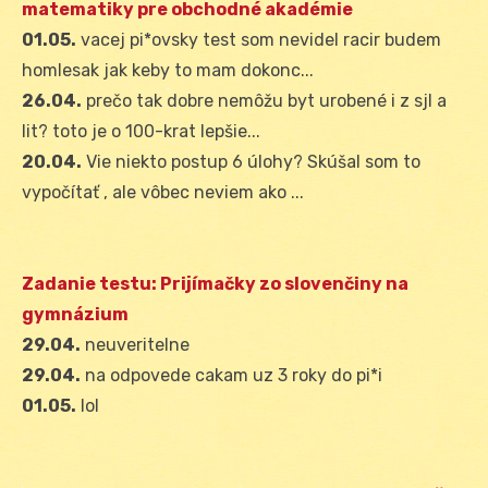
matematiky pre obchodné akadémie
01.05.
vacej pi*ovsky test som nevidel racir budem
homlesak jak keby to mam dokonc...
26.04.
prečo tak dobre nemôžu byt urobené i z sjl a
lit? toto je o 100-krat lepšie...
20.04.
Vie niekto postup 6 úlohy? Skúšal som to
vypočítať , ale vôbec neviem ako ...
Zadanie testu: Prijímačky zo slovenčiny na
gymnázium
29.04.
neuveritelne
29.04.
na odpovede cakam uz 3 roky do pi*i
01.05.
lol