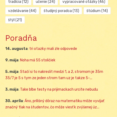
tradícia
(12)
učenie
(24)
vypracované otázky
(46)
vzdelávanie
(44)
študijný poradca
(13)
štúdium
(14)
štýl
(21)
Poradňa
14. augusta
:
tri otazky mali zle odpovede
9. mája
:
Noha má 55 stoličiek
5. mája
:
Stačí si to nakreslit medzi 1, a 2, stromom je 35m
35/7 je 5 s tym ze jeden strom tam uz je takze 5-...
3. mája
:
Take blbe testy na prijimackach urcite nebudu
30. apríla
:
Áno, prílišný dôraz na matematiku môže vyvíjať
značný tlak na študentov, čo môže viesť k zvýšenej úz...