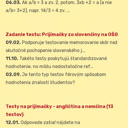
06.03.
Ak a/b = 3 a zv. 2, potom, 3xb +2 = a (a nie
a/b= 3+2), napr. 14/3 = 4 zv. ...
Zadanie testu: Prijímačky zo slovenčiny na OŠG
09.02.
Podporuje testovanie memorovanie skôr než
skutočné pochopenie slovenského j...
11.10.
Takéto testy poskytujú štandardizované
hodnotenie, no môžu nedostatočne ref...
02.09.
Je tento typ testov férovým spôsobom
hodnotenia znalostí študentov?
Testy na prijímačky - angličtina a nemčina (13
testov)
12.01.
Odpovede zatiaľ nájdete na