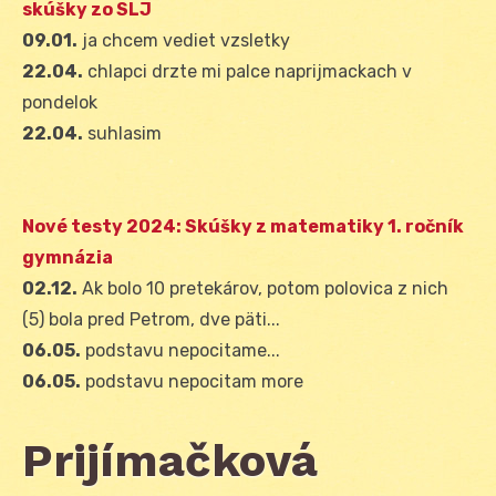
skúšky zo SLJ
09.01.
ja chcem vediet vzsletky
22.04.
chlapci drzte mi palce naprijmackach v
pondelok
22.04.
suhlasim
Nové testy 2024: Skúšky z matematiky 1. ročník
gymnázia
02.12.
Ak bolo 10 pretekárov, potom polovica z nich
(5) bola pred Petrom, dve päti...
06.05.
podstavu nepocitame...
06.05.
podstavu nepocitam more
Prijímačková