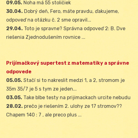
09.05.
Noha má 55 stoličiek
30.04.
Dobrý deň, Fero, máte pravdu, ďakujeme,
odpoveď na otázku č. 2 sme opravil...
29.04.
Toto je spravne? Správna odpoveď 2: B. Dve
riešenia Zjednodušením rovnice ...
Prijímačkový supertest z matematiky a správne
odpovede
05.05.
Stačí si to nakreslit medzi 1, a 2, stromom je
35m 35/7 je 5 s tym ze jeden...
03.05.
Take blbe testy na prijimackach urcite nebudu
28.02.
prečo je riešením 2. ulohy ze 17 stromov??
Chapem 140 : 7 , ale preco plus ...