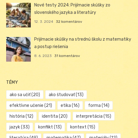
Nové testy 2024: Prijímacie skúšky zo
slovenského jazyka a literatúry
12. 3. 2024
32 komentárov
Prijímacie skúšky na strednú školu z matematiky
a postup riešenia
8. 6. 2023
31 komentárov
TÉMY
ako sa učiť
(20)
ako študovať
(13)
efektívne učenie
(21)
etika
(16)
forma
(14)
história
(12)
identita
(20)
interpretácia
(15)
jazyk
(33)
konflikt
(13)
kontext
(15)
literatúra
(49)
matematika
(47)
materiály
(12)