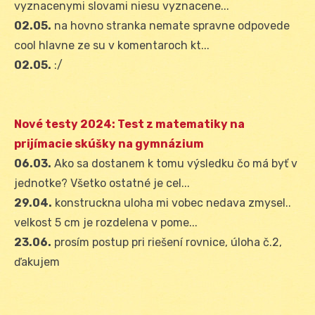
vyznacenymi slovami niesu vyznacene...
02.05.
na hovno stranka nemate spravne odpovede
cool hlavne ze su v komentaroch kt...
02.05.
:/
Nové testy 2024: Test z matematiky na
prijímacie skúšky na gymnázium
06.03.
Ako sa dostanem k tomu výsledku čo má byť v
jednotke? Všetko ostatné je cel...
29.04.
konstruckna uloha mi vobec nedava zmysel..
velkost 5 cm je rozdelena v pome...
23.06.
prosím postup pri riešení rovnice, úloha č.2,
ďakujem