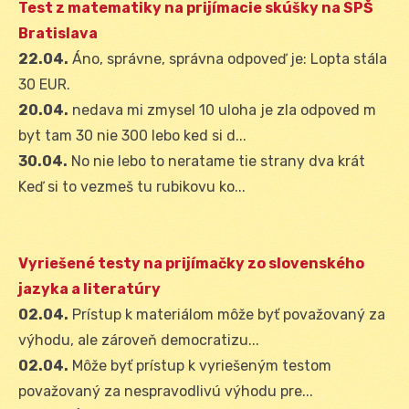
Test z matematiky na prijímacie skúšky na SPŠ
Bratislava
22.04.
Áno, správne, správna odpoveď je: Lopta stála
30 EUR.
20.04.
nedava mi zmysel 10 uloha je zla odpoved m
byt tam 30 nie 300 lebo ked si d...
30.04.
No nie lebo to neratame tie strany dva krát
Keď si to vezmeš tu rubikovu ko...
Vyriešené testy na prijímačky zo slovenského
jazyka a literatúry
02.04.
Prístup k materiálom môže byť považovaný za
výhodu, ale zároveň democratizu...
02.04.
Môže byť prístup k vyriešeným testom
považovaný za nespravodlivú výhodu pre...