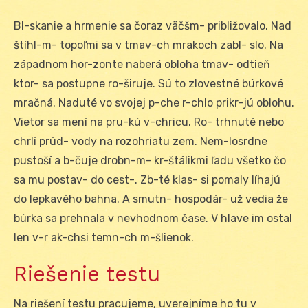
Bl-skanie a hrmenie sa čoraz väčšm- približovalo. Nad
štíhl-m- topoľmi sa v tmav-ch mrakoch zabl- slo. Na
západnom hor-zonte naberá obloha tmav- odtieň
ktor- sa postupne ro-širuje. Sú to zlovestné búrkové
mračná. Naduté vo svojej p-che r-chlo prikr-jú oblohu.
Vietor sa mení na pru-kú v-chricu. Ro- trhnuté nebo
chrlí prúd- vody na rozohriatu zem. Nem-losrdne
pustoší a b-čuje drobn-m- kr-štálikmi ľadu všetko čo
sa mu postav- do cest-. Zb-té klas- si pomaly líhajú
do lepkavého bahna. A smutn- hospodár- už vedia že
búrka sa prehnala v nevhodnom čase. V hlave im ostal
len v-r ak-chsi temn-ch m-šlienok.
Riešenie testu
Na riešení testu pracujeme, uverejníme ho tu v