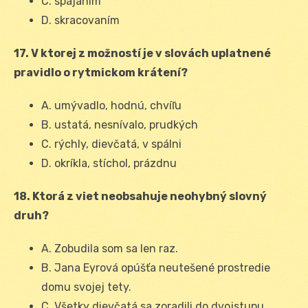
C. spájaním
D. skracovaním
17. V ktorej z možností je v slovách uplatnené
pravidlo o rytmickom krátení?
A. umývadlo, hodnú, chvíľu
B. ustatá, nesnívalo, prudkých
C. rýchly, dievčatá, v spálni
D. okríkla, stíchol, prázdnu
18. Ktorá z viet neobsahuje neohybný slovný
druh?
A. Zobudila som sa len raz.
B. Jana Eyrová opúšťa neutešené prostredie
domu svojej tety.
C. Všetky dievčatá sa zoradili do dvojstupu.