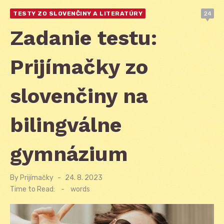
TESTY ZO SLOVENČINY A LITERATÚRY
24
Zadanie testu:
Prijímačky zo
slovenčiny na
bilingválne
gymnázium
By
Prijímačky
Posted
24. 8. 2023
on
Time to Read:
-
words