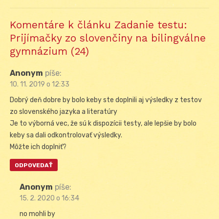
Komentáre k článku Zadanie testu:
Prijímačky zo slovenčiny na bilingválne
gymnázium (24)
Anonym
píše:
10. 11. 2019 o 12:33
Dobrý deň dobre by bolo keby ste doplnili aj výsledky z testov
zo slovenského jazyka a literatúry
Je to výborná vec, že sú k dispozícii testy, ale lepšie by bolo
keby sa dali odkontrolovať výsledky.
Môžte ich doplniť?
ODPOVEDAŤ
Anonym
píše:
15. 2. 2020 o 16:34
no mohli by