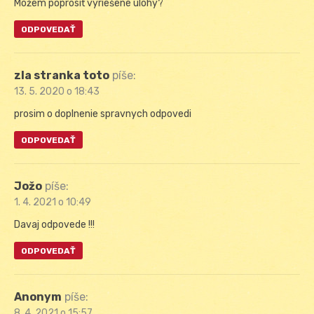
Môžem poprosiť vyriešené ulohy?
ODPOVEDAŤ
zla stranka toto
píše:
13. 5. 2020 o 18:43
prosim o doplnenie spravnych odpovedi
ODPOVEDAŤ
Jožo
píše:
1. 4. 2021 o 10:49
Davaj odpovede !!!
ODPOVEDAŤ
Anonym
píše:
8. 4. 2021 o 15:57