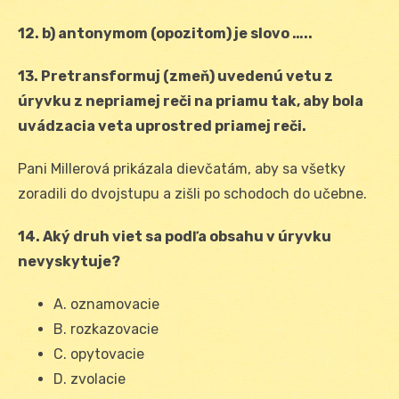
12. b) antonymom (opozitom) je slovo …..
13. Pretransformuj (zmeň) uvedenú vetu z
úryvku z nepriamej reči na priamu tak, aby bola
uvádzacia veta uprostred priamej reči.
Pani Millerová prikázala dievčatám, aby sa všetky
zoradili do dvojstupu a zišli po schodoch do učebne.
14. Aký druh viet sa podľa obsahu v úryvku
nevyskytuje?
A. oznamovacie
B. rozkazovacie
C. opytovacie
D. zvolacie