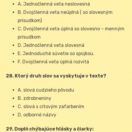
A. Jednočlenná veta neslovesná
B. Dvojčlenná veta neúplná ( so slovesným
prísudkom)
C. Dvojčlenná veta úplná so slovesno – menným
prísudkom
D. Jednočlenná veta slovesná
E. Jednoduché súvetie so spojkou.
F. Dvojčlenná veta úplná rozvitá
28. Ktorý druh slov sa vyskytuje v texte?
A. slová cudzieho pôvodu
B. zdrobneniny
C. slová s citovým zafarbením
D. odborné názvy
29. Doplň chýbajúce hlásky a čiarky: