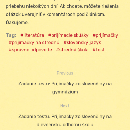
priebehu niekoľkých dní. Ak chcete, môžete riešenia
otázok uverejniť v komentároch pod článkom.
Ďakujeme.
Tag:
literatúra
prijímacie skúšky
prijímačky
prijímačky na strednú
slovenský jazyk
správne odpovede
stredná škola
test
Previous
Navigácia
Previous
Zadanie testu: Prijímačky zo slovenčiny na
v
post:
gymnázium
článku
Next
Next
Zadanie testu: Prijímačky zo slovenčiny na
post:
dievčenskú odbornú školu