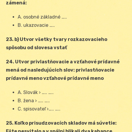
zámená:
A. osobné základné …..
B. ukazovacie …..
23. b) Utvor všetky tvary rozkazovacieho
spôsobu od slovesa vstať
24. Utvor privlastňovacie a vzťahové prídavné
mená od nasledujúcich slov: privlastňovacie
prídavné meno vzťahové prídavné meno
A. Slovák › ….. …..
B. žena › ….. …..
C. spisovateľ ›….. …..
25. Koľko prisudzovacích skladov má súvetie:
Ešte nesvitalo a v spálni blikali dva kahance.