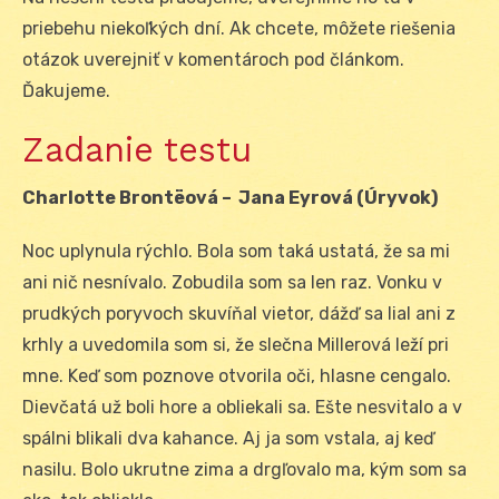
priebehu niekoľkých dní. Ak chcete, môžete riešenia
otázok uverejniť v komentároch pod článkom.
Ďakujeme.
Zadanie testu
Charlotte Brontëová – Jana Eyrová (Úryvok)
Noc uplynula rýchlo. Bola som taká ustatá, že sa mi
ani nič nesnívalo. Zobudila som sa len raz. Vonku v
prudkých poryvoch skuvíňal vietor, dážď sa lial ani z
krhly a uvedomila som si, že slečna Millerová leží pri
mne. Keď som poznove otvorila oči, hlasne cengalo.
Dievčatá už boli hore a obliekali sa. Ešte nesvitalo a v
spálni blikali dva kahance. Aj ja som vstala, aj keď
nasilu. Bolo ukrutne zima a drgľovalo ma, kým som sa