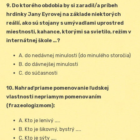
9. Do ktorého obdobia by si zaradil/a príbeh
hrdinky Jany Eyrovej na základe niektorých
reálií, ako sú stojany s umývadlami uprostred
miestnosti, kahance, ktorými sa svietilo, režim v
internátnej škole …?
A. do nedávnej minulosti (do minulého storočia)
B. do dávnejšej minulosti
C. do súčasnosti
10. Nahraď priame pomenovanie ľudskej
vlastnosti nepriamym pomenovaním
(frazeologizmom):
A. Kto je lenivý …..
B. Kto je šikovný, bystrý …..
C. Kto je sýty …..