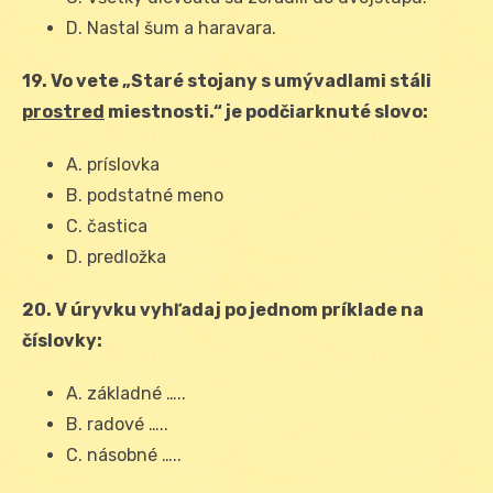
D. Nastal šum a haravara.
19. Vo vete „Staré stojany s umývadlami stáli
prostred
miestnosti.“ je podčiarknuté slovo:
A. príslovka
B. podstatné meno
C. častica
D. predložka
20. V úryvku vyhľadaj po jednom príklade na
číslovky:
A. základné …..
B. radové …..
C. násobné …..