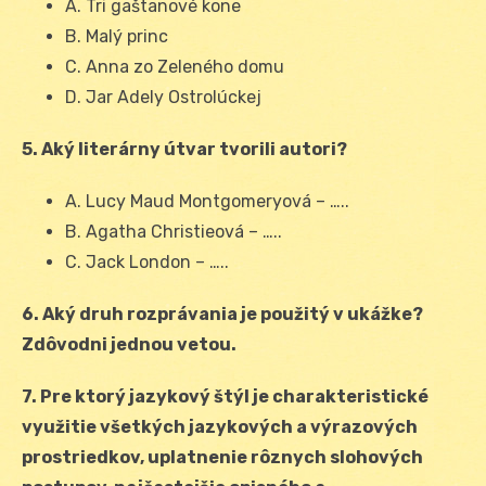
A. Tri gaštanové kone
B. Malý princ
C. Anna zo Zeleného domu
D. Jar Adely Ostrolúckej
5. Aký literárny útvar tvorili autori?
A. Lucy Maud Montgomeryová – …..
B. Agatha Christieová – …..
C. Jack London – …..
6. Aký druh rozprávania je použitý v ukážke?
Zdôvodni jednou vetou.
7. Pre ktorý jazykový štýl je charakteristické
využitie všetkých jazykových a výrazových
prostriedkov, uplatnenie rôznych slohových