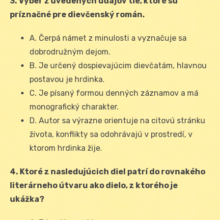
3. Vyber z uvedených údajov tie, ktoré sú
príznačné pre dievčenský román.
A. Čerpá námet z minulosti a vyznačuje sa
dobrodružným dejom.
B. Je určený dospievajúcim dievčatám, hlavnou
postavou je hrdinka.
C. Je písaný formou denných záznamov a má
monografický charakter.
D. Autor sa výrazne orientuje na citovú stránku
života, konflikty sa odohrávajú v prostredí, v
ktorom hrdinka žije.
4. Ktoré z nasledujúcich diel patrí do rovnakého
literárneho útvaru ako dielo, z ktorého je
ukážka?