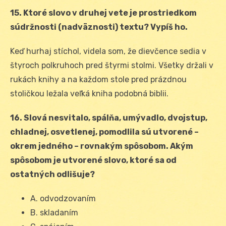
15. Ktoré slovo v druhej vete je prostriedkom
súdržnosti (nadväznosti) textu? Vypíš ho.
Keď hurhaj stíchol, videla som, že dievčence sedia v
štyroch polkruhoch pred štyrmi stolmi. Všetky držali v
rukách knihy a na každom stole pred prázdnou
stoličkou ležala veľká kniha podobná biblii.
16. Slová nesvitalo, spálňa, umývadlo, dvojstup,
chladnej, osvetlenej, pomodlila sú utvorené –
okrem jedného – rovnakým spôsobom. Akým
spôsobom je utvorené slovo, ktoré sa od
ostatných odlišuje?
A. odvodzovaním
B. skladaním