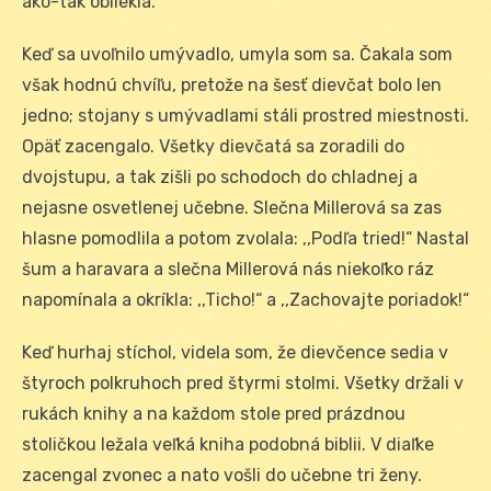
ako-tak obliekla.
Keď sa uvoľnilo umývadlo, umyla som sa. Čakala som
však hodnú chvíľu, pretože na šesť dievčat bolo len
jedno; stojany s umývadlami stáli prostred miestnosti.
Opäť zacengalo. Všetky dievčatá sa zoradili do
dvojstupu, a tak zišli po schodoch do chladnej a
nejasne osvetlenej učebne. Slečna Millerová sa zas
hlasne pomodlila a potom zvolala: ,,Podľa tried!“ Nastal
šum a haravara a slečna Millerová nás niekoľko ráz
napomínala a okríkla: ,,Ticho!“ a ,,Zachovajte poriadok!“
Keď hurhaj stíchol, videla som, že dievčence sedia v
štyroch polkruhoch pred štyrmi stolmi. Všetky držali v
rukách knihy a na každom stole pred prázdnou
stoličkou ležala veľká kniha podobná biblii. V diaľke
zacengal zvonec a nato vošli do učebne tri ženy.