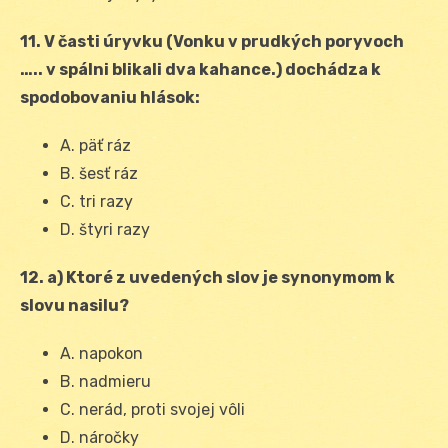
11. V časti úryvku (Vonku v prudkých poryvoch
….. v spálni blikali dva kahance.) dochádza k
spodobovaniu hlások:
A. päť ráz
B. šesť ráz
C. tri razy
D. štyri razy
12. a) Ktoré z uvedených slov je synonymom k
slovu nasilu?
A. napokon
B. nadmieru
C. nerád, proti svojej vôli
D. náročky