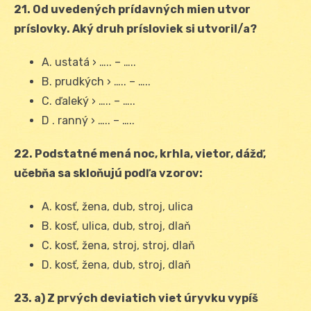
21. Od uvedených prídavných mien utvor
príslovky. Aký druh prísloviek si utvoril/a?
A. ustatá › ….. – …..
B. prudkých › ….. – …..
C. ďaleký › ….. – …..
D . ranný › ….. – …..
22. Podstatné mená noc, krhla, vietor, dážď,
učebňa sa skloňujú podľa vzorov:
A. kosť, žena, dub, stroj, ulica
B. kosť, ulica, dub, stroj, dlaň
C. kosť, žena, stroj, stroj, dlaň
D. kosť, žena, dub, stroj, dlaň
23. a) Z prvých deviatich viet úryvku vypíš