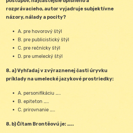
postupov, najčastejšie opisného a
rozprávacieho, autor vyjadruje subjektívne
názory, nálady a pocity?
A. pre hovorový štýl
B. pre publicistický štýl
C. pre rečnícky štýl
D. pre umelecký štýl
8. a) Vyhľadaj v zvýraznenej časti úryvku
príklady na umelecké jazykové prostriedky:
A. personifikáciu …..
B. epiteton …..
C. prirovnanie …..
8. b) Čítam Brontëovú je: …..