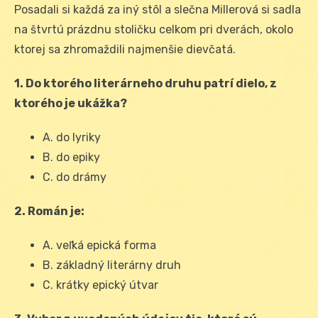
Posadali si každá za iný stôl a slečna Millerová si sadla
na štvrtú prázdnu stoličku celkom pri dverách, okolo
ktorej sa zhromaždili najmenšie dievčatá.
1. Do ktorého literárneho druhu patrí dielo, z
ktorého je ukážka?
A. do lyriky
B. do epiky
C. do drámy
2. Román je:
A. veľká epická forma
B. základný literárny druh
C. krátky epický útvar