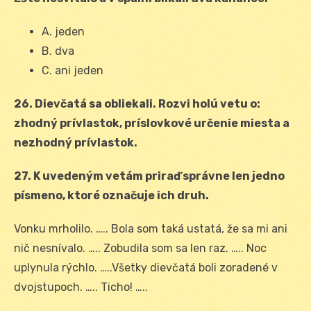
A. jeden
B. dva
C. ani jeden
26. Dievčatá sa obliekali. Rozvi holú vetu o:
zhodný prívlastok, príslovkové určenie miesta a
nezhodný prívlastok.
27. K uvedeným vetám priraď správne len jedno
písmeno, ktoré označuje ich druh.
Vonku mrholilo. ….. Bola som taká ustatá, že sa mi ani
nič nesnívalo. ….. Zobudila som sa len raz. ….. Noc
uplynula rýchlo. …..Všetky dievčatá boli zoradené v
dvojstupoch. ….. Ticho! …..