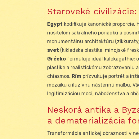
Staroveké civilizácie
Egypt
kodifikuje kanonické proporcie, 
nositeľom sakrálneho poriadku a posmr
monumentálnu architektúru (zikkuraty)
svet
(kikladska plastika, minojské fres
Grécko
formuluje ideál kalokagathie: 
plastike a realistickému zobrazovaniu a
chiasmos.
Rím
prízvukuje portrét a inž
mozaiku a iluzívnu nástennú maľbu. Vše
legitimizáciou moci, náboženstva a obči
Neskorá antika a Byz
a dematerializácia f
Transformácia antickej obraznosti v ne