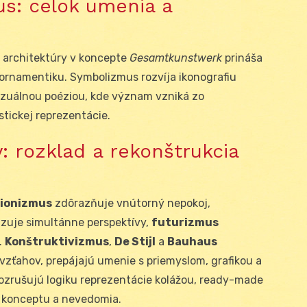
s: celok umenia a
 architektúry v koncepte
Gesamtkunstwerk
prináša
ú ornamentiku. Symbolizmus rozvíja ikonografiu
vizuálnou poéziou, kde význam vzniká zo
stickej reprezentácie.
: rozklad a rekonštrukcia
sionizmus
zdôrazňuje vnútorný nepokoj,
uje simultánne perspektívy,
futurizmus
.
Konštruktivizmus
,
De Stijl
a
Bauhaus
vzťahov, prepájajú umenie s priemyslom, grafikou a
ozrušujú logiku reprezentácie kolážou, ready-made
 konceptu a nevedomia.