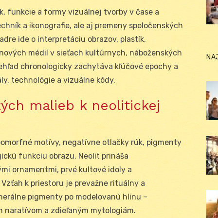
, funkcie a formy vizuálnej tvorby v čase a
techník a ikonografie, ale aj premeny spoločenských
adre ide o interpretáciu obrazov, plastík,
a nových médií v sieťach kultúrnych, náboženských
NA
rehľad chronologicky zachytáva kľúčové epochy a
ály, technológie a vizuálne kódy.
kých malieb k neolitickej
zoomorfné motívy, negatívne otlačky rúk, pigmenty
ickú funkciu obrazu. Neolit prináša
mi ornamentmi, prvé kultové idoly a
zťah k priestoru je prevažne rituálny a
inerálne pigmenty po modelovanú hlinu –
ym naratívom a zdieľaným mytologiám.