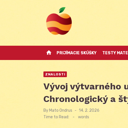
Skip
to
content
home
PRIJÍMACIE SKÚŠKY
TESTY MATE
ZNALOSTI
Vývoj výtvarného u
Chronologický a št
By
Mato Ondrus
Posted
14. 2. 2026
on
Time to Read:
-
words