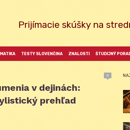
Prijímacie skúšky na str
MATIKA
TESTY SLOVENČINA
ZNALOSTI
ŠTUDIJNÝ PORA
NA
0
menia v dejinách:
ylistický prehľad