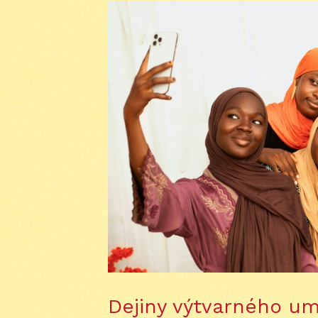
Dejiny výtvarného u