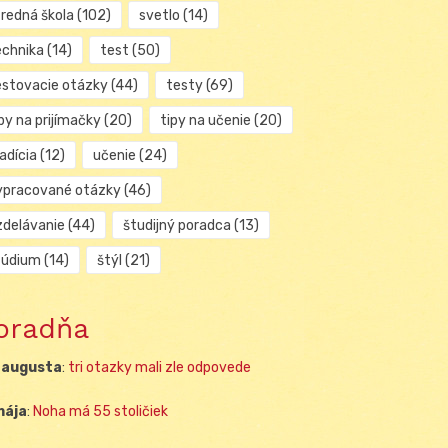
tredná škola
(102)
svetlo
(14)
echnika
(14)
test
(50)
estovacie otázky
(44)
testy
(69)
py na prijímačky
(20)
tipy na učenie
(20)
adícia
(12)
učenie
(24)
ypracované otázky
(46)
zdelávanie
(44)
študijný poradca
(13)
túdium
(14)
štýl
(21)
oradňa
 augusta
:
tri otazky mali zle odpovede
mája
:
Noha má 55 stoličiek