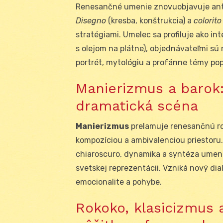
Renesančné umenie znovuobjavuje ant
Disegno
(kresba, konštrukcia) a
colorito
stratégiami. Umelec sa profiluje ako in
s olejom na plátne), objednávateľmi sú 
portrét, mytológiu a profánne témy pop
Manierizmus a barok:
dramatická scéna
Manierizmus
prelamuje renesančnú r
kompozíciou a ambivalenciou priestoru
chiaroscuro, dynamika a syntéza umení
svetskej reprezentácii. Vzniká nový di
emocionalite a pohybe.
Rokoko, klasicizmus