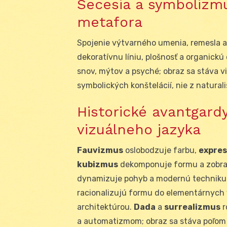
Secesia a symbolizmu
metafora
Spojenie výtvarného umenia, remesla a
dekoratívnu líniu, plošnosť a organick
snov, mýtov a psyché; obraz sa stáva 
symbolických konštelácií, nie z naturali
Historické avantgardy
vizuálneho jazyka
Fauvizmus
oslobodzuje farbu,
expre
kubizmus
dekomponuje formu a zobraz
dynamizuje pohyb a modernú techniku
racionalizujú formu do elementárnych 
architektúrou.
Dada
a
surrealizmus
r
a automatizmom; obraz sa stáva poľom