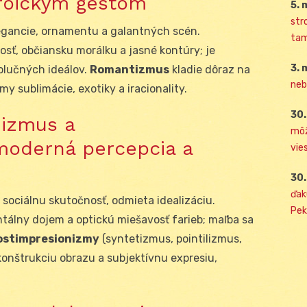
roickým gestom
5. 
str
egancie, ornamentu a galantných scén.
tam
sť, občiansku morálku a jasné kontúry; je
3. 
olučných ideálov.
Romantizmus
kladie dôraz na
neb
my sublimácie, exotiky a iracionality.
30.
nizmus a
môž
moderná percepcia a
vies
30.
ďak
sociálnu skutočnosť, odmieta idealizáciu.
Pek
álny dojem a optickú miešavosť farieb; maľba sa
ostimpresionizmy
(syntetizmus, pointilizmus,
konštrukciu obrazu a subjektívnu expresiu,