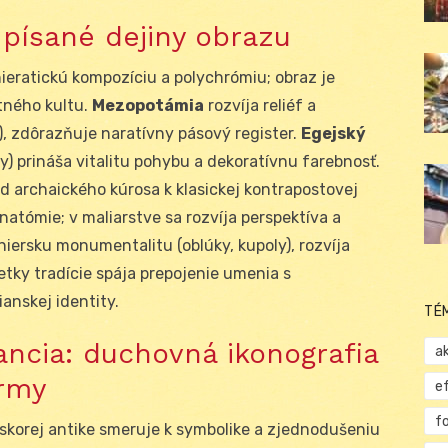
: písané dejiny obrazu
hieratickú kompozíciu a polychrómiu; obraz je
tného kultu.
Mezopotámia
rozvíja reliéf a
, zdôrazňuje naratívny pásový register.
Egejský
ky) prináša vitalitu pohybu a dekoratívnu farebnosť.
od archaického kúrosa k klasickej kontrapostovej
natómie; v maliarstve sa rozvíja perspektíva a
iniersku monumentalitu (oblúky, kupoly), rozvíja
tky tradície spája prepojenie umenia s
anskej identity.
TÉ
ancia: duchovná ikonografia
ak
ormy
e
f
skorej antike smeruje k symbolike a zjednodušeniu