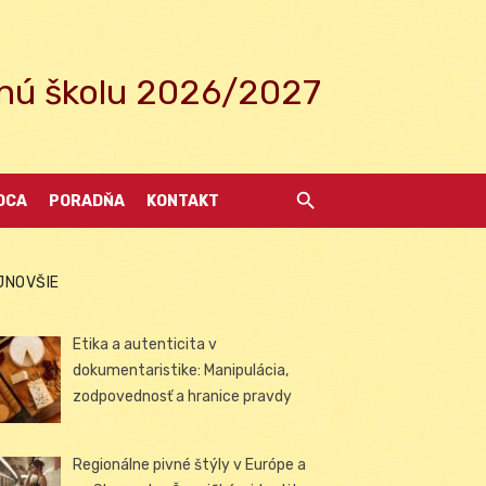
ednú školu 2026/2027
DCA
PORADŇA
KONTAKT
JNOVŠIE
Etika a autenticita v
dokumentaristike: Manipulácia,
zodpovednosť a hranice pravdy
Regionálne pivné štýly v Európe a