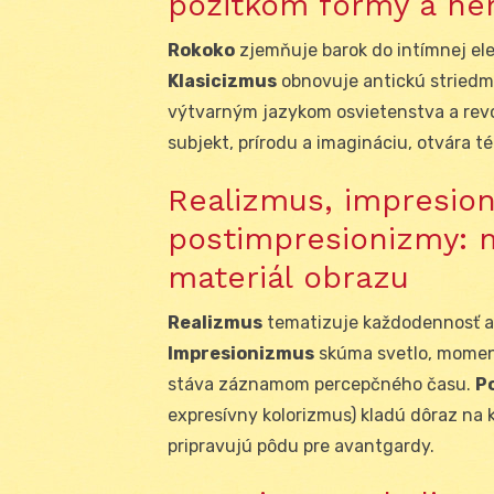
pôžitkom formy a he
Rokoko
zjemňuje barok do intímnej el
Klasicizmus
obnovuje antickú striedmo
výtvarným jazykom osvietenstva a rev
subjekt, prírodu a imagináciu, otvára té
Realizmus, impresio
postimpresionizmy: 
materiál obrazu
Realizmus
tematizuje každodennosť a 
Impresionizmus
skúma svetlo, moment
stáva záznamom percepčného času.
P
expresívny kolorizmus) kladú dôraz na 
pripravujú pôdu pre avantgardy.