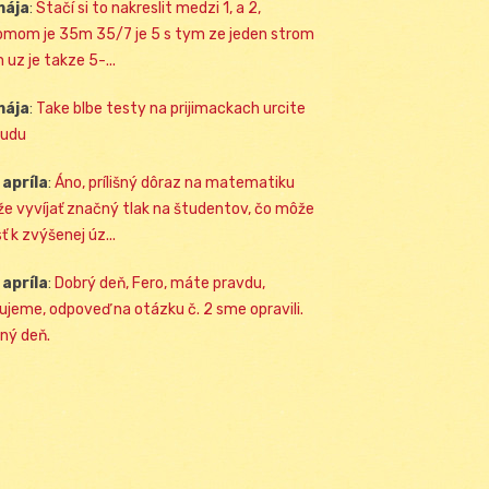
mája
:
Stačí si to nakreslit medzi 1, a 2,
omom je 35m 35/7 je 5 s tym ze jeden strom
 uz je takze 5-...
mája
:
Take blbe testy na prijimackach urcite
udu
 apríla
:
Áno, prílišný dôraz na matematiku
e vyvíjať značný tlak na študentov, čo môže
ť k zvýšenej úz...
 apríla
:
Dobrý deň, Fero, máte pravdu,
ujeme, odpoveď na otázku č. 2 sme opravili.
ný deň.