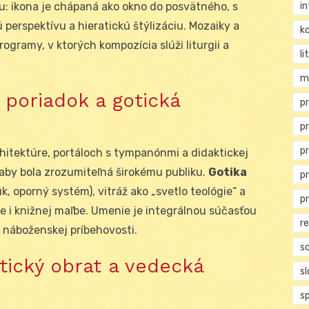
i
zu: ikona je chápaná ako okno do posvätného, s
 perspektívu a hieratickú štýlizáciu. Mozaiky a
ko
ogramy, v ktorých kompozícia slúži liturgii a
li
m
poriadok a gotická
pr
p
p
hitektúre, portáloch s tympanónmi a didaktickej
aby bola zrozumiteľná širokému publiku.
Gotika
p
, oporný systém), vitráž ako „svetlo teológie“ a
p
tve i knižnej maľbe. Umenie je integrálnou súčasťou
r
 náboženskej príbehovosti.
s
ický obrat a vedecká
s
s