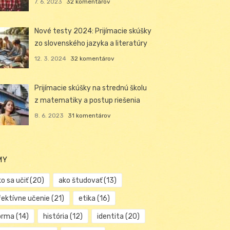
7. 6. 2023
32 komentárov
Nové testy 2024: Prijímacie skúšky
zo slovenského jazyka a literatúry
12. 3. 2024
32 komentárov
Prijímacie skúšky na strednú školu
z matematiky a postup riešenia
8. 6. 2023
31 komentárov
MY
o sa učiť
(20)
ako študovať
(13)
fektívne učenie
(21)
etika
(16)
orma
(14)
história
(12)
identita
(20)