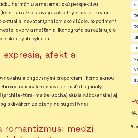
ickú harmóniu a matematickú perspektívu.
s
(koloristika) sa stávajú základnými estetickými
t
telektuál a inovátor (anatomické štúdie, experiment
t
mestá, dvory a mešťania. Ikonografia sa rozširuje o
ti
ri sakrálnych cykloch.
tr
 expresia, afekt a
v
v
ovnováhu elongovanými proporciami, komplexnou
š
.
Barok
maximalizuje divadelnosť: diagonály,
 (architektúra–maľba–socha) slúžia náboženskej aj
P
alóg s divákom založený na sugestívnej
14.
 a romantizmus: medzi
9. 