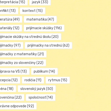
nterpretácia
(15)
jazyk
(33)
nflikt
(13)
kontext
(15)
teratúra
(49)
matematika
(47)
ateriály
(12)
prijímacie skúšky
(116)
ijímacie skúšky na strednú školu
(20)
rijímačky
(97)
prijímačky na strednú
(62)
rijímačky z matematiky
(21)
rijímačky zo slovenčiny
(22)
ríprava na VŠ
(13)
publikum
(14)
ecepcia
(12)
rodičia
(11)
rytmus
(15)
céna
(18)
slovenský jazyk
(50)
lovenčina
(22)
spoločnosť
(14)
právne odpovede
(92)