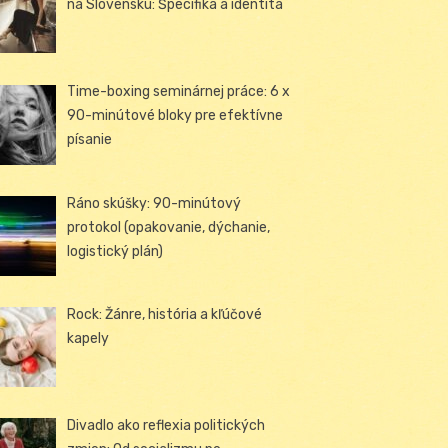
na Slovensku: Špecifiká a identita
Time-boxing seminárnej práce: 6 x
90-minútové bloky pre efektívne
písanie
Ráno skúšky: 90-minútový
protokol (opakovanie, dýchanie,
logistický plán)
Rock: Žánre, história a kľúčové
kapely
Divadlo ako reflexia politických