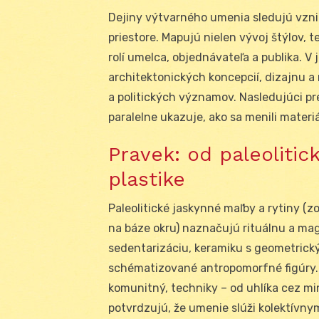
Dejiny výtvarného umenia sledujú vznik
priestore. Mapujú nielen vývoj štýlov, 
rolí umelca, objednávateľa a publika. V j
architektonických koncepcií, dizajnu 
a politických významov. Nasledujúci p
paralelne ukazuje, ako sa menili materi
Pravek: od paleolitic
plastike
Paleolitické jaskynné maľby a rytiny (
na báze okru) naznačujú rituálnu a mag
sedentarizáciu, keramiku s geometrický
schématizované antropomorfné figúry. V
komunitný, techniky – od uhlíka cez m
potvrdzujú, že umenie slúži kolektívn