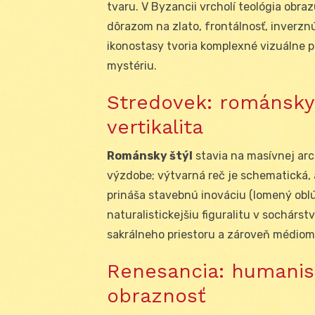
tvaru. V Byzancii vrcholí teológia obra
dôrazom na zlato, frontálnosť, inverznú
ikonostasy tvoria komplexné vizuálne pr
mystériu.
Stredovek: románsky 
vertikalita
Románsky štýl
stavia na masívnej arc
výzdobe; výtvarná reč je schematická, 
prináša stavebnú inováciu (lomený oblúk
naturalistickejšiu figuralitu v sochárs
sakrálneho priestoru a zároveň médiom
Renesancia: humanist
obraznosť