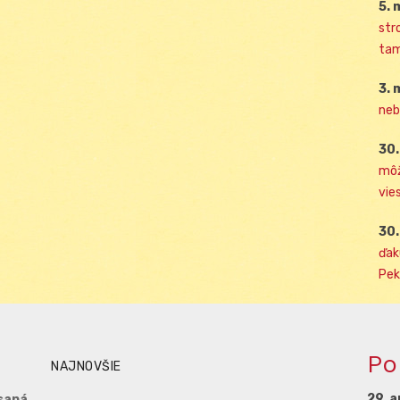
5. 
str
tam
3. 
neb
30.
môž
vies
30.
ďak
Pek
Po
NAJNOVŠIE
29. a
saná