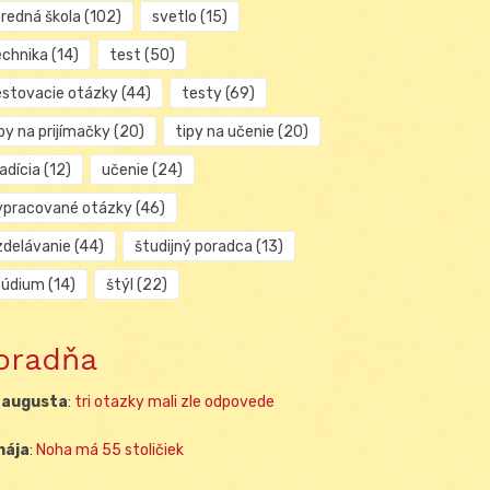
tredná škola
(102)
svetlo
(15)
echnika
(14)
test
(50)
estovacie otázky
(44)
testy
(69)
py na prijímačky
(20)
tipy na učenie
(20)
adícia
(12)
učenie
(24)
ypracované otázky
(46)
zdelávanie
(44)
študijný poradca
(13)
túdium
(14)
štýl
(22)
oradňa
 augusta
:
tri otazky mali zle odpovede
mája
:
Noha má 55 stoličiek