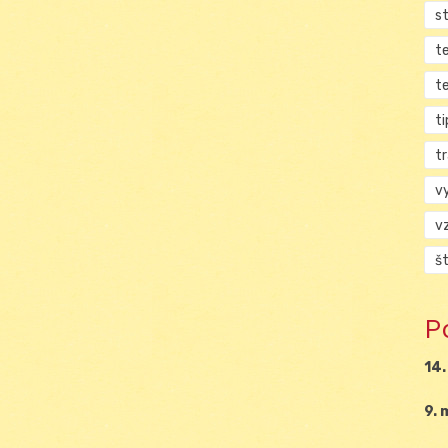
s
t
t
ti
tr
v
v
š
P
14.
9. 