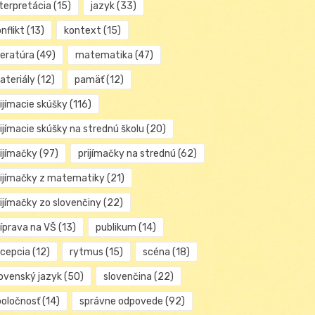
nterpretácia
(15)
jazyk
(33)
nflikt
(13)
kontext
(15)
teratúra
(49)
matematika
(47)
ateriály
(12)
pamäť
(12)
ijímacie skúšky
(116)
ijímacie skúšky na strednú školu
(20)
rijímačky
(97)
prijímačky na strednú
(62)
rijímačky z matematiky
(21)
rijímačky zo slovenčiny
(22)
ríprava na VŠ
(13)
publikum
(14)
ecepcia
(12)
rytmus
(15)
scéna
(18)
lovenský jazyk
(50)
slovenčina
(22)
poločnosť
(14)
správne odpovede
(92)