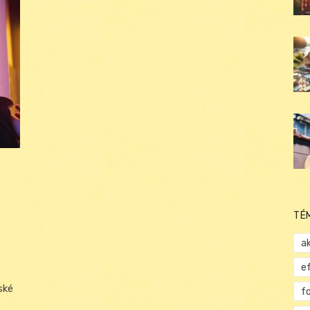
TÉ
ak
e
ské
f