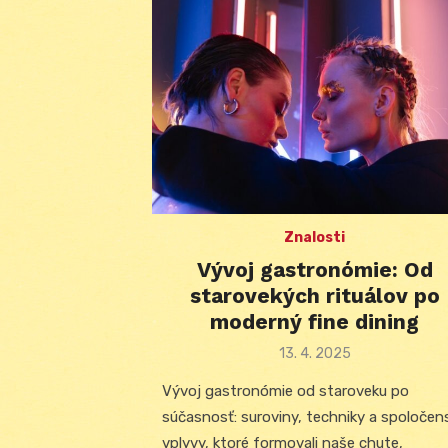
Znalosti
Vývoj gastronómie: Od
starovekých rituálov po
moderný fine dining
Posted
13. 4. 2025
on
Vývoj gastronómie od staroveku po
súčasnosť: suroviny, techniky a spoločen
vplyvy, ktoré formovali naše chute,