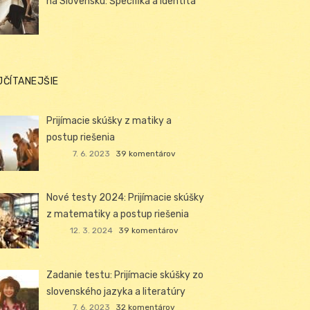
na Slovensku: Špecifiká a identita
JČÍTANEJŠIE
Prijímacie skúšky z matiky a
postup riešenia
7. 6. 2023
39 komentárov
Nové testy 2024: Prijímacie skúšky
z matematiky a postup riešenia
12. 3. 2024
39 komentárov
Zadanie testu: Prijímacie skúšky zo
slovenského jazyka a literatúry
7. 6. 2023
32 komentárov