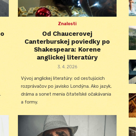
Znalosti
po
Od Chaucerovej
Canterburskej poviedky po
Shakespeara: Korene
anglickej literatúry
Posted
3. 4. 2026
on
Vývoj anglickej literatúry: od cestujúcich
rozprávačov po javisko Londýna. Ako jazyk,
.
dráma a sonet menia čitateľské očakávania
a formy.