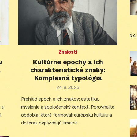
NA
Znalosti
v
Kultúrne epochy a ich
a
charakteristické znaky:
Komplexná typológia
Posted
24. 8. 2025
on
Prehľad epoch a ich znakov: estetika,
 a
myslenie a spoločenský kontext. Porovnajte
.
obdobia, ktoré formovali európsku kultúru a
doteraz ovplyvňujú umenie.