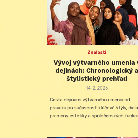
Znalosti
Vývoj výtvarného umenia 
dejinách: Chronologický 
štylistický prehľad
Posted
14. 2. 2026
on
Cesta dejinami výtvarného umenia od
praveku po súčasnosť: kľúčové štýly, diela
premeny estetiky a spoločenských funkcií