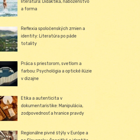
literatúra: Didaktika, náboženstvo
a forma
Reflexia spoločenských zmien a
identity: Literatúra po páde
totality
Práca s priestorom, svetlom a
farbou: Psychológia a optické ilúzie
v dizajne
Etika a autenticita v
dokumentaristike: Manipulácia,
zodpovednosť a hranice pravdy
Regionálne pivné štýly v Európe a