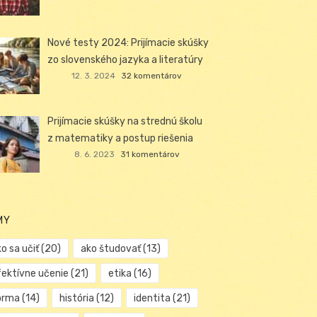
Nové testy 2024: Prijímacie skúšky
zo slovenského jazyka a literatúry
12. 3. 2024
32 komentárov
Prijímacie skúšky na strednú školu
z matematiky a postup riešenia
8. 6. 2023
31 komentárov
MY
o sa učiť
(20)
ako študovať
(13)
fektívne učenie
(21)
etika
(16)
orma
(14)
história
(12)
identita
(21)