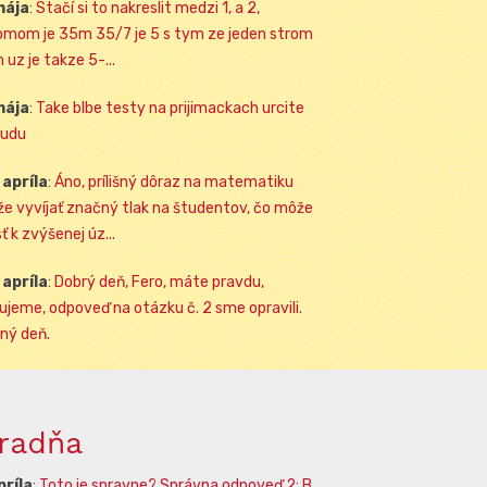
mája
:
Stačí si to nakreslit medzi 1, a 2,
omom je 35m 35/7 je 5 s tym ze jeden strom
 uz je takze 5-...
mája
:
Take blbe testy na prijimackach urcite
udu
 apríla
:
Áno, prílišný dôraz na matematiku
e vyvíjať značný tlak na študentov, čo môže
ť k zvýšenej úz...
 apríla
:
Dobrý deň, Fero, máte pravdu,
ujeme, odpoveď na otázku č. 2 sme opravili.
ný deň.
radňa
príla
:
Toto je spravne? Správna odpoveď 2: B.