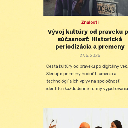
Znalosti
Vývoj kultúry od praveku 
súčasnosť: Historická
periodizácia a premeny
Posted
27. 6. 2026
on
Cesta kultúry od praveku po digitálny vek.
Sledujte premeny hodnôt, umenia a
technológií a ich vplyv na spoločnosť,
identitu i každodenné formy vyjadrovania