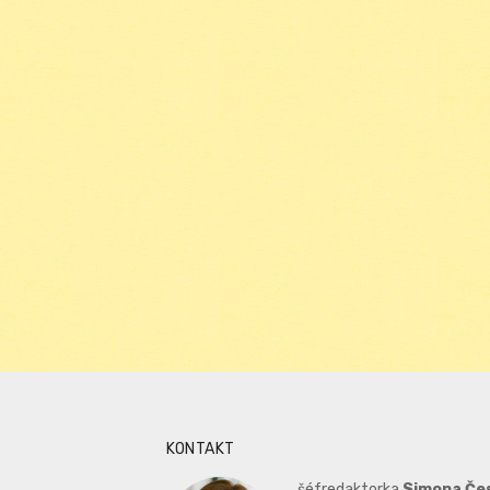
KONTAKT
šéfredaktorka
Simona Če