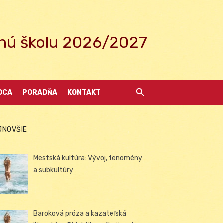
ednú školu 2026/2027
DCA
PORADŇA
KONTAKT
JNOVŠIE
Mestská kultúra: Vývoj, fenomény
a subkultúry
Baroková próza a kazateľská