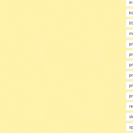
i
ko
li
m
pr
pr
p
p
p
p
r
s
s