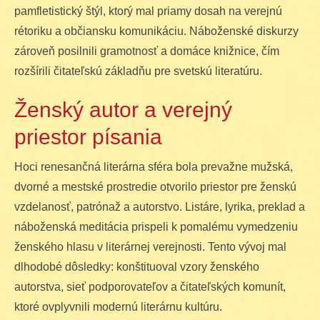
pamfletistický štýl, ktorý mal priamy dosah na verejnú
rétoriku a občiansku komunikáciu. Náboženské diskurzy
zároveň posilnili gramotnosť a domáce knižnice, čím
rozšírili čitateľskú základňu pre svetskú literatúru.
Ženský autor a verejný
priestor písania
Hoci renesančná literárna sféra bola prevažne mužská,
dvorné a mestské prostredie otvorilo priestor pre ženskú
vzdelanosť, patrónaž a autorstvo. Listáre, lyrika, preklad a
náboženská meditácia prispeli k pomalému vymedzeniu
ženského hlasu v literárnej verejnosti. Tento vývoj mal
dlhodobé dôsledky: konštituoval vzory ženského
autorstva, sieť podporovateľov a čitateľských komunít,
ktoré ovplyvnili modernú literárnu kultúru.