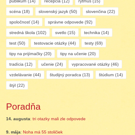
publikum
(14)
recepcia
(12)
rytmus
(15)
scéna
(18)
slovenský jazyk
(50)
slovenčina
(22)
spoločnosť
(14)
správne odpovede
(92)
stredná škola
(102)
svetlo
(15)
technika
(14)
test
(50)
testovacie otázky
(44)
testy
(69)
tipy na prijímačky
(20)
tipy na učenie
(20)
tradícia
(12)
učenie
(24)
vypracované otázky
(46)
vzdelávanie
(44)
študijný poradca
(13)
štúdium
(14)
štýl
(22)
Poradňa
14. augusta
:
tri otazky mali zle odpovede
9. mája
:
Noha má 55 stoličiek