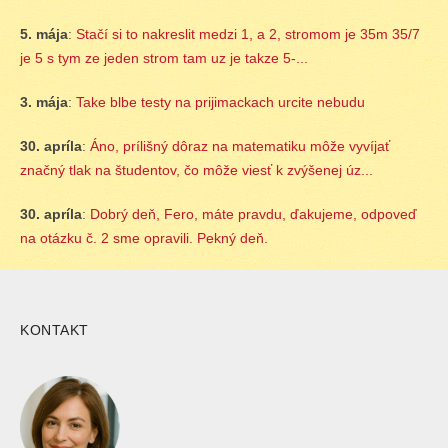
5. mája
:
Stačí si to nakreslit medzi 1, a 2, stromom je 35m 35/7
je 5 s tym ze jeden strom tam uz je takze 5-...
3. mája
:
Take blbe testy na prijimackach urcite nebudu
30. apríla
:
Áno, prílišný dôraz na matematiku môže vyvíjať
značný tlak na študentov, čo môže viesť k zvýšenej úz...
30. apríla
:
Dobrý deň, Fero, máte pravdu, ďakujeme, odpoveď
na otázku č. 2 sme opravili. Pekný deň.
KONTAKT