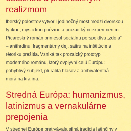
realizmom
Iberský polostrov vytvoril jedinečný most medzi dvorskou
lyrikou, mystickou poéziou a prozaickými experimentmi.
Picareskný román priniesol sociálnu perspektívu „zdola“
– antihrdinu, fragmentárny dej, satiru na inštitúcie a
rétoriku prežitia. Vzniká tak prozaický prototyp
moderného románu, ktorý ovplyvní celú Európu:
pohyblivý subjekt, pluralita hlasov a ambivalentná
morálna krajina.
Stredná Európa: humanizmus,
latinizmus a vernakulárne
prepojenia
V strednej Európe pretrvávala silná tradícia latinčiny v