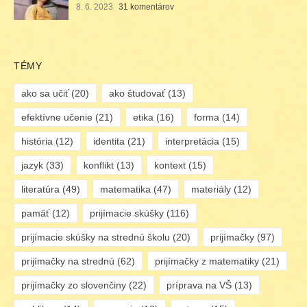
8. 6. 2023
31 komentárov
TÉMY
ako sa učiť
(20)
ako študovať
(13)
efektívne učenie
(21)
etika
(16)
forma
(14)
história
(12)
identita
(21)
interpretácia
(15)
jazyk
(33)
konflikt
(13)
kontext
(15)
literatúra
(49)
matematika
(47)
materiály
(12)
pamäť
(12)
prijímacie skúšky
(116)
prijímacie skúšky na strednú školu
(20)
prijímačky
(97)
prijímačky na strednú
(62)
prijímačky z matematiky
(21)
prijímačky zo slovenčiny
(22)
príprava na VŠ
(13)