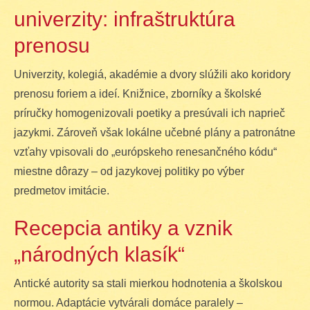
univerzity: infraštruktúra
prenosu
Univerzity, kolegiá, akadémie a dvory slúžili ako koridory
prenosu foriem a ideí. Knižnice, zborníky a školské
príručky homogenizovali poetiky a presúvali ich naprieč
jazykmi. Zároveň však lokálne učebné plány a patronátne
vzťahy vpisovali do „európskeho renesančného kódu“
miestne dôrazy – od jazykovej politiky po výber
predmetov imitácie.
Recepcia antiky a vznik
„národných klasík“
Antické autority sa stali mierkou hodnotenia a školskou
normou. Adaptácie vytvárali domáce paralely –