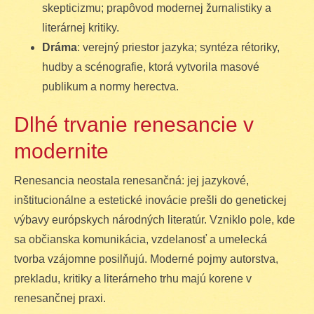
skepticizmu; prapôvod modernej žurnalistiky a
literárnej kritiky.
Dráma
: verejný priestor jazyka; syntéza rétoriky,
hudby a scénografie, ktorá vytvorila masové
publikum a normy herectva.
Dlhé trvanie renesancie v
modernite
Renesancia neostala renesančná: jej jazykové,
inštitucionálne a estetické inovácie prešli do genetickej
výbavy európskych národných literatúr. Vzniklo pole, kde
sa občianska komunikácia, vzdelanosť a umelecká
tvorba vzájomne posilňujú. Moderné pojmy autorstva,
prekladu, kritiky a literárneho trhu majú korene v
renesančnej praxi.