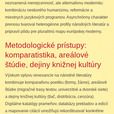
neznamená menejcennosť, ale alternatívnu modernitu:
kombináciu neskorého humanizmu, reformácie a
miestnych jazykových programov. Asynchrónny charakter
prenosu tvaroval heterogénne profily národných literatúr a
pripravil pôdu pre pluralitnú mapu európskej moderny.
Metodologické prístupy:
komparatistika, areálové
štúdie, dejiny knižnej kultúry
Výskum vplyvu renesancie na národné literatúry
kombinuje komparatívnu poetiku (formy, žánre), areálové
štúdie (migračné trasy textov, univerzitné a dvorské siete)
a dejiny knižnej kultúry (tlač, distribúcia, cenzúra).
Digitálne katalógy prameňov, databázy prekladov a edícií
a mapovanie citácií umožňujú rekonštruovať konkrétne