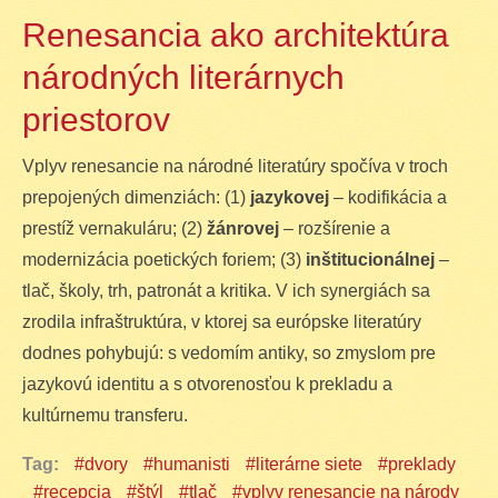
Renesancia ako architektúra
národných literárnych
priestorov
Vplyv renesancie na národné literatúry spočíva v troch
prepojených dimenziách: (1)
jazykovej
– kodifikácia a
prestíž vernakuláru; (2)
žánrovej
– rozšírenie a
modernizácia poetických foriem; (3)
inštitucionálnej
–
tlač, školy, trh, patronát a kritika. V ich synergiách sa
zrodila infraštruktúra, v ktorej sa európske literatúry
dodnes pohybujú: s vedomím antiky, so zmyslom pre
jazykovú identitu a s otvorenosťou k prekladu a
kultúrnemu transferu.
Tag:
dvory
humanisti
literárne siete
preklady
recepcia
štýl
tlač
vplyv renesancie na národy