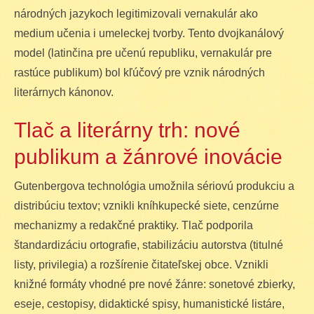
národných jazykoch legitimizovali vernakulár ako
medium učenia i umeleckej tvorby. Tento dvojkanálový
model (latinčina pre učenú republiku, vernakulár pre
rastúce publikum) bol kľúčový pre vznik národných
literárnych kánonov.
Tlač a literárny trh: nové
publikum a žánrové inovácie
Gutenbergova technológia umožnila sériovú produkciu a
distribúciu textov; vznikli kníhkupecké siete, cenzúrne
mechanizmy a redakčné praktiky. Tlač podporila
štandardizáciu ortografie, stabilizáciu autorstva (titulné
listy, privilegia) a rozšírenie čitateľskej obce. Vznikli
knižné formáty vhodné pre nové žánre: sonetové zbierky,
eseje, cestopisy, didaktické spisy, humanistické listáre,