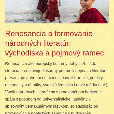
Renesancia a formovanie
národných literatúr:
východiská a pojmový rámec
Renesancia ako európsky kultúrny pohyb 14. – 16.
storočia predstavuje zásadný prelom v dejinách literatúr:
presadzuje antropocentrizmus, návrat k antike, poetiky
racionality a rétoriky, svetskú tematiku i nové médiá (tlač).
Vznik národných literatúr sa v renesančnom horizonte
spája s posunom od univerzalistickej latinčiny k
spisovným vernakulárnym jazykom, so stabilizáciou
prozaických a poetických žánrov a s budovaním