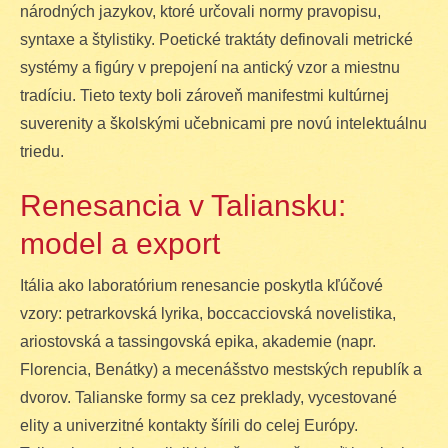
národných jazykov, ktoré určovali normy pravopisu,
syntaxe a štylistiky. Poetické traktáty definovali metrické
systémy a figúry v prepojení na antický vzor a miestnu
tradíciu. Tieto texty boli zároveň manifestmi kultúrnej
suverenity a školskými učebnicami pre novú intelektuálnu
triedu.
Renesancia v Taliansku:
model a export
Itália ako laboratórium renesancie poskytla kľúčové
vzory: petrarkovská lyrika, boccacciovská novelistika,
ariostovská a tassingovská epika, akademie (napr.
Florencia, Benátky) a mecenášstvo mestských republík a
dvorov. Talianske formy sa cez preklady, vycestované
elity a univerzitné kontakty šírili do celej Európy.