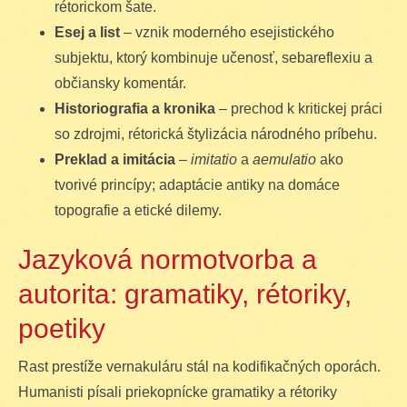
rétorickom šate.
Esej a list
– vznik moderného esejistického
subjektu, ktorý kombinuje učenosť, sebareflexiu a
občiansky komentár.
Historiografia a kronika
– prechod k kritickej práci
so zdrojmi, rétorická štylizácia národného príbehu.
Preklad a imitácia
–
imitatio
a
aemulatio
ako
tvorivé princípy; adaptácie antiky na domáce
topografie a etické dilemy.
Jazyková normotvorba a
autorita: gramatiky, rétoriky,
poetiky
Rast prestíže vernakuláru stál na kodifikačných oporách.
Humanisti písali priekopnícke gramatiky a rétoriky