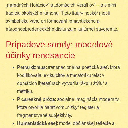
„národných Horáciov“ a „domácich Vergíliov“ – a s nimi
tradíciu školského kánonu. Tieto figúry neskôr niesli
symbolickú váhu pri formovaní romantického a
národnoobrodeneckého diskurzu o kultúrnej suverenite.
Prípadové sondy: modelové
účinky renesancie
Petrarkizmus
: transnacionálna poetická sieť, ktorá
kodifikovala lexiku citov a metaforiku tela; v
domácich literatúrach vytvorila „školu štýlu“ a
metriku.
Picareskná próza
: sociálna imaginácia modernity,
ktorá otvorila naratívom „nízky“ register a
fragmentované subjektivity.
Humanistická esej
: model občianskej reflexie a