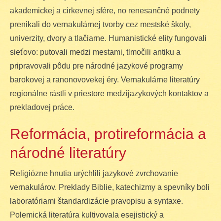
akademickej a cirkevnej sfére, no renesančné podnety
prenikali do vernakulárnej tvorby cez mestské školy,
univerzity, dvory a tlačiarne. Humanistické elity fungovali
sieťovo: putovali medzi mestami, tlmočili antiku a
pripravovali pôdu pre národné jazykové programy
barokovej a ranonovovekej éry. Vernakulárne literatúry
regionálne rástli v priestore medzijazykových kontaktov a
prekladovej práce.
Reformácia, protireformácia a
národné literatúry
Religiózne hnutia urýchlili jazykové zvrchovanie
vernakulárov. Preklady Biblie, katechizmy a spevníky boli
laboratóriami štandardizácie pravopisu a syntaxe.
Polemická literatúra kultivovala esejistický a