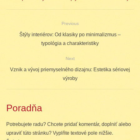
Previous
Navigácia
Previous
Štýly interiérov: Od klasiky po minimalizmus –
v
post:
typológia a charakteristiky
článku
Next
Next
Vznik a vývoj priemyselného dizajnu: Estetika sériovej
post:
výroby
Poradňa
Potrebujete radu? Chcete pridať komentár, doplniť alebo
upraviť túto stránku? Vyplňte textové pole nižšie.