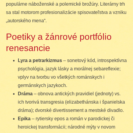
populárne náboženské a polemické brožúry. Literárny trh
sa stal motorom profesionalizácie spisovateľstva a vzniku
„autorského mena“.
Poetiky a žánrové portfólio
renesancie
Lyra a petrarkizmus
– sonetový kód, introspektívna
psychológia, jazyk lásky a morálnej sebareflexie;
vplyv na tvorbu vo všetkých románskych i
germánskych jazykoch.
Dráma
– obnova antických pravidiel (jednoty) vs.
ich tvorivá transgresia (elizabethánska i španielska
dráma); dvorské divertissement a mestské divadlo.
Epika
– rytiersky epos a román v parodickej či
heroickej transformácii; národné mýty v novom