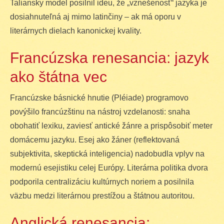
Taliansky model posilnil ideu, že „vznešenosť“ jazyka je
dosiahnuteľná aj mimo latinčiny – ak má oporu v
literárnych dielach kanonickej kvality.
Francúzska renesancia: jazyk
ako štátna vec
Francúzske básnické hnutie (Pléiade) programovo
povýšilo francúzštinu na nástroj vzdelanosti: snaha
obohatiť lexiku, zaviesť antické žánre a prispôsobiť meter
domácemu jazyku. Esej ako žáner (reflektovaná
subjektivita, skeptická inteligencia) nadobudla vplyv na
modernú esejistiku celej Európy. Literárna politika dvora
podporila centralizáciu kultúrnych noriem a posilnila
väzbu medzi literárnou prestížou a štátnou autoritou.
Anglická renesancia: