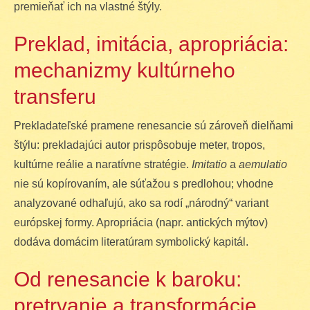
premieňať ich na vlastné štýly.
Preklad, imitácia, apropriácia:
mechanizmy kultúrneho
transferu
Prekladateľské pramene renesancie sú zároveň dielňami
štýlu: prekladajúci autor prispôsobuje meter, tropos,
kultúrne reálie a naratívne stratégie.
Imitatio
a
aemulatio
nie sú kopírovaním, ale súťažou s predlohou; vhodne
analyzované odhaľujú, ako sa rodí „národný“ variant
európskej formy. Apropriácia (napr. antických mýtov)
dodáva domácim literatúram symbolický kapitál.
Od renesancie k baroku:
pretrvanie a transformácie