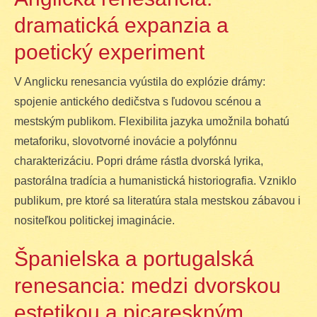
dramatická expanzia a
poetický experiment
V Anglicku renesancia vyústila do explózie drámy:
spojenie antického dedičstva s ľudovou scénou a
mestským publikom. Flexibilita jazyka umožnila bohatú
metaforiku, slovotvorné inovácie a polyfónnu
charakterizáciu. Popri dráme rástla dvorská lyrika,
pastorálna tradícia a humanistická historiografia. Vzniklo
publikum, pre ktoré sa literatúra stala mestskou zábavou i
nositeľkou politickej imaginácie.
Španielska a portugalská
renesancia: medzi dvorskou
estetikou a picareskným