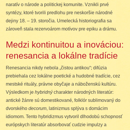
naratív o národe a politickej komunite. Vznikli prvé
syntézy, ktoré tvorili predlohu pre neskoršie národné
dejiny 18. – 19. storočia. Umelecká historiografia sa
zároveň stala rezervoárom motívov pre epiku a drámu.
Medzi kontinuitou a inováciou:
renesancia a lokálne tradície
Renesancia nikdy nebola „čistou antikou“; difúzia
prebiehala cez lokálne poetické a hudobné tradície, cez
mestské rituály, právne obyčaje a náboženskú kultúru.
Výsledkom je
hybridný
charakter národných literatúr:
antické žánre sú domestikované, folklór sublimovaný do
dvorského
decorum
, latinizmus splýva s domácim
idiomom. Tento hybridizmus vytvoril dlhodobú schopnosť
európskych literatúr absorbovať cudzie impulzy a