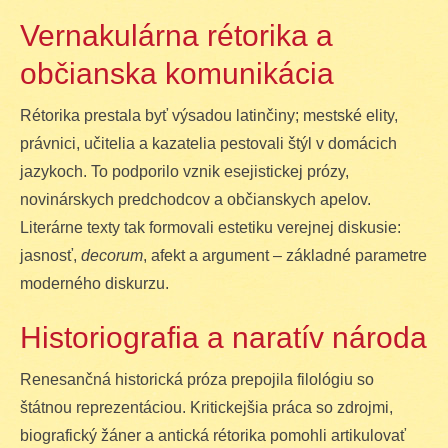
Vernakulárna rétorika a
občianska komunikácia
Rétorika prestala byť výsadou latinčiny; mestské elity,
právnici, učitelia a kazatelia pestovali štýl v domácich
jazykoch. To podporilo vznik esejistickej prózy,
novinárskych predchodcov a občianskych apelov.
Literárne texty tak formovali estetiku verejnej diskusie:
jasnosť,
decorum
, afekt a argument – základné parametre
moderného diskurzu.
Historiografia a naratív národa
Renesančná historická próza prepojila filológiu so
štátnou reprezentáciou. Kritickejšia práca so zdrojmi,
biografický žáner a antická rétorika pomohli artikulovať