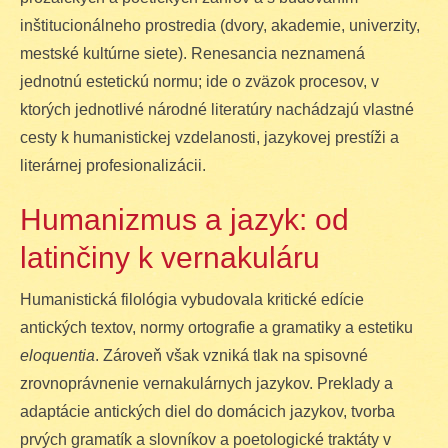
inštitucionálneho prostredia (dvory, akademie, univerzity,
mestské kultúrne siete). Renesancia neznamená
jednotnú estetickú normu; ide o zväzok procesov, v
ktorých jednotlivé národné literatúry nachádzajú vlastné
cesty k humanistickej vzdelanosti, jazykovej prestíži a
literárnej profesionalizácii.
Humanizmus a jazyk: od
latinčiny k vernakuláru
Humanistická filológia vybudovala kritické edície
antických textov, normy ortografie a gramatiky a estetiku
eloquentia
. Zároveň však vzniká tlak na spisovné
zrovnoprávnenie vernakulárnych jazykov. Preklady a
adaptácie antických diel do domácich jazykov, tvorba
prvých gramatík a slovníkov a poetologické traktáty v