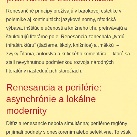
Renesančné princípy prežívajú v barokovej estetike v
polemike aj kontinuitách: jazykové normy, rétorická
výbava, inštitúcie učenosti a knižného trhu pretrvávajú a
štrukturujú literárne pole. Renesancia zanechala „tvrdú
infraštruktúru“ (tlačiarne, školy, knižnice) a „mäkkú“ –
zvyky čítania, autorstva a kritického komentára –, ktoré sa
stali nevyhnutnou podmienkou rozvoja národných
literatúr v nasledujúcich storočiach.
Renesancia a periférie:
asynchrónie a lokálne
modernity
Difúzia renesancie nebola simultánna; periférne regióny
prijímali podnety s oneskorením alebo selektívne. To však