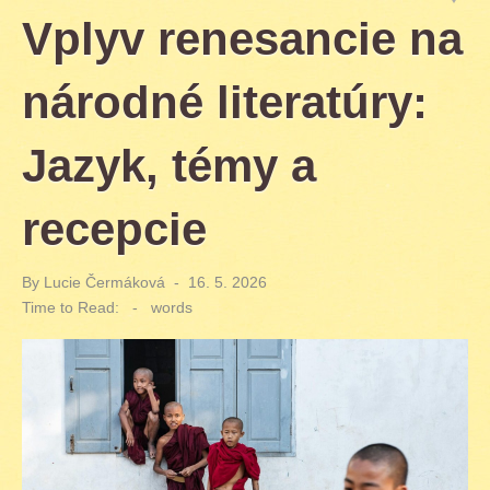
Vplyv renesancie na
národné literatúry:
Jazyk, témy a
recepcie
By
Lucie Čermáková
Posted
16. 5. 2026
on
Time to Read:
-
words