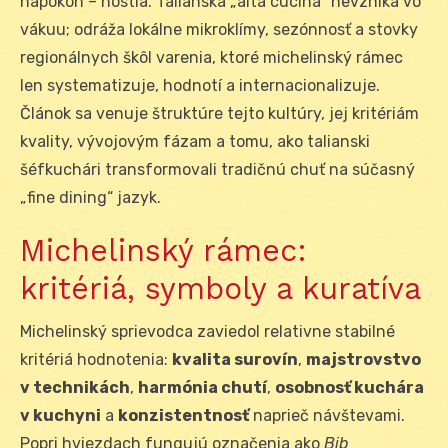
napokon – hostia. Talianska „alta cucina“ nevzniká vo
vákuu; odráža lokálne mikroklímy, sezónnosť a stovky
regionálnych škôl varenia, ktoré michelinský rámec
len systematizuje, hodnotí a internacionalizuje.
Článok sa venuje štruktúre tejto kultúry, jej kritériám
kvality, vývojovým fázam a tomu, ako talianski
šéfkuchári transformovali tradičnú chuť na súčasný
„fine dining“ jazyk.
Michelinský rámec:
kritériá, symboly a kuratíva
Michelinský sprievodca zaviedol relativne stabilné
kritériá hodnotenia:
kvalita surovín
,
majstrovstvo
v technikách
,
harmónia chutí
,
osobnosť kuchára
v kuchyni
a
konzistentnosť
naprieč návštevami.
Popri hviezdach fungujú označenia ako
Bib