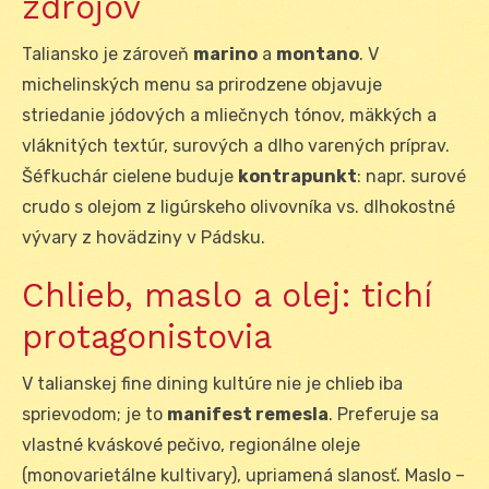
zdrojov
Taliansko je zároveň
marino
a
montano
. V
michelinských menu sa prirodzene objavuje
striedanie jódových a mliečnych tónov, mäkkých a
vláknitých textúr, surových a dlho varených príprav.
Šéfkuchár cielene buduje
kontrapunkt
: napr. surové
crudo s olejom z ligúrskeho olivovníka vs. dlhokostné
vývary z hovädziny v Pádsku.
Chlieb, maslo a olej: tichí
protagonistovia
V talianskej fine dining kultúre nie je chlieb iba
sprievodom; je to
manifest remesla
. Preferuje sa
vlastné kváskové pečivo, regionálne oleje
(monovarietálne kultivary), upriamená slanosť. Maslo –