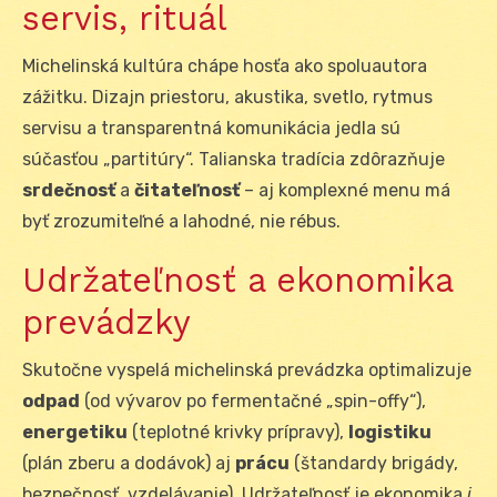
servis, rituál
Michelinská kultúra chápe hosťa ako spoluautora
zážitku. Dizajn priestoru, akustika, svetlo, rytmus
servisu a transparentná komunikácia jedla sú
súčasťou „partitúry“. Talianska tradícia zdôrazňuje
srdečnosť
a
čitateľnosť
– aj komplexné menu má
byť zrozumiteľné a lahodné, nie rébus.
Udržateľnosť a ekonomika
prevádzky
Skutočne vyspelá michelinská prevádzka optimalizuje
odpad
(od vývarov po fermentačné „spin-offy“),
energetiku
(teplotné krivky prípravy),
logistiku
(plán zberu a dodávok) aj
prácu
(štandardy brigády,
bezpečnosť, vzdelávanie). Udržateľnosť je ekonomika
i