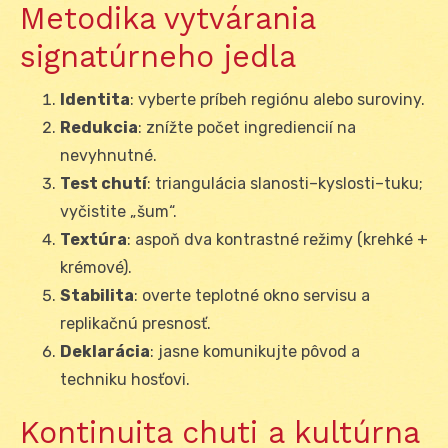
Metodika vytvárania
signatúrneho jedla
Identita
: vyberte príbeh regiónu alebo suroviny.
Redukcia
: znížte počet ingrediencií na
nevyhnutné.
Test chutí
: triangulácia slanosti–kyslosti–tuku;
vyčistite „šum“.
Textúra
: aspoň dva kontrastné režimy (krehké +
krémové).
Stabilita
: overte teplotné okno servisu a
replikačnú presnosť.
Deklarácia
: jasne komunikujte pôvod a
techniku hosťovi.
Kontinuita chuti a kultúrna