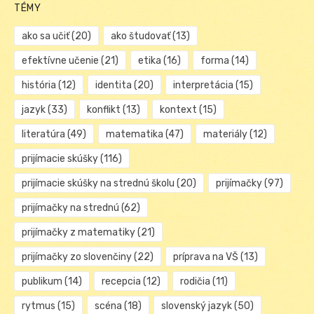
TÉMY
ako sa učiť
(20)
ako študovať
(13)
efektívne učenie
(21)
etika
(16)
forma
(14)
história
(12)
identita
(20)
interpretácia
(15)
jazyk
(33)
konflikt
(13)
kontext
(15)
literatúra
(49)
matematika
(47)
materiály
(12)
prijímacie skúšky
(116)
prijímacie skúšky na strednú školu
(20)
prijímačky
(97)
prijímačky na strednú
(62)
prijímačky z matematiky
(21)
prijímačky zo slovenčiny
(22)
príprava na VŠ
(13)
publikum
(14)
recepcia
(12)
rodičia
(11)
rytmus
(15)
scéna
(18)
slovenský jazyk
(50)