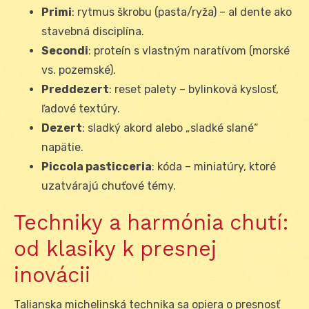
Primi
: rytmus škrobu (pasta/ryža) – al dente ako
stavebná disciplína.
Secondi
: proteín s vlastným naratívom (morské
vs. pozemské).
Preddezert
: reset palety – bylinková kyslosť,
ľadové textúry.
Dezert
: sladký akord alebo „sladké slané“
napätie.
Piccola pasticceria
: kóda – miniatúry, ktoré
uzatvárajú chuťové témy.
Techniky a harmónia chutí:
od klasiky k presnej
inovácii
Talianska michelinská technika sa opiera o presnosť