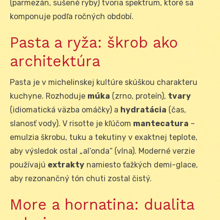
(parmezán, sušené ryby) tvoria spektrum, ktoré sa
komponuje podľa ročných období.
Pasta a ryža: škrob ako
architektúra
Pasta je v michelinskej kultúre skúškou charakteru
kuchyne. Rozhoduje
múka
(zrno, proteín),
tvary
(idiomatická väzba omáčky) a
hydratácia
(čas,
slanosť vody). V risotte je kľúčom
mantecatura
–
emulzia škrobu, tuku a tekutiny v exaktnej teplote,
aby výsledok ostal „al’onda“ (vlna). Moderné verzie
používajú
extrakty
namiesto ťažkých demi-glace,
aby rezonančný tón chuti zostal čistý.
More a hornatina: dualita