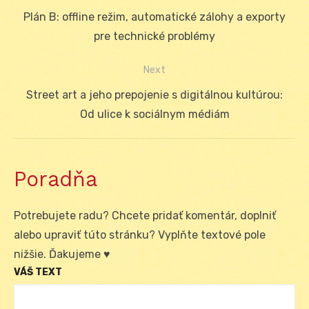
Navigácia
Previous
Plán B: offline režim, automatické zálohy a exporty
v
post:
pre technické problémy
článku
Next
Next
Street art a jeho prepojenie s digitálnou kultúrou:
post:
Od ulice k sociálnym médiám
Poradňa
Potrebujete radu? Chcete pridať komentár, doplniť
alebo upraviť túto stránku? Vyplňte textové pole
nižšie. Ďakujeme ♥
VÁŠ TEXT