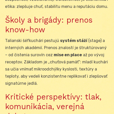
etika: zlepšuje chuť, stabilitu menu a reputáciu domu.
Školy a brigády: prenos
know-how
Talianski šéfkuchári pestujú
systém stáží
(stage) a
interných akadémií. Prenos znalostí je štruktúrovaný
– od čistenia surovín cez
mise en place
až po vývoj
receptov. Základom je „chuťová pamäť“: mladí kuchári
sa učia vnímať mikroodchýlky kyslosti, textúry a
teploty, aby vedeli konzistentne replikovať i zlepšovať
signatúrne jedlá.
Kritické perspektívy: tlak,
komunikácia, verejná