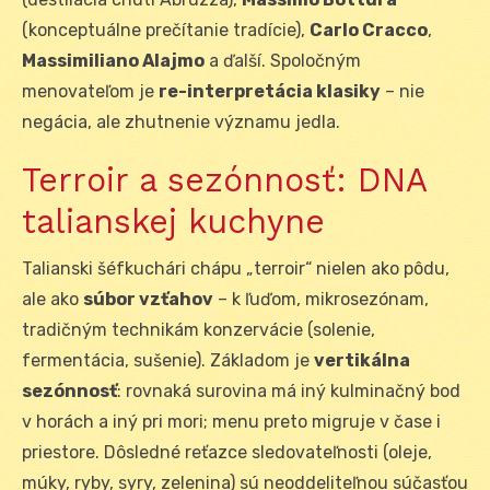
(konceptuálne prečítanie tradície),
Carlo Cracco
,
Massimiliano Alajmo
a ďalší. Spoločným
menovateľom je
re-interpretácia klasiky
– nie
negácia, ale zhutnenie významu jedla.
Terroir a sezónnosť: DNA
talianskej kuchyne
Talianski šéfkuchári chápu „terroir“ nielen ako pôdu,
ale ako
súbor vzťahov
– k ľuďom, mikrosezónam,
tradičným technikám konzervácie (solenie,
fermentácia, sušenie). Základom je
vertikálna
sezónnosť
: rovnaká surovina má iný kulminačný bod
v horách a iný pri mori; menu preto migruje v čase i
priestore. Dôsledné reťazce sledovateľnosti (oleje,
múky, ryby, syry, zelenina) sú neoddeliteľnou súčasťou