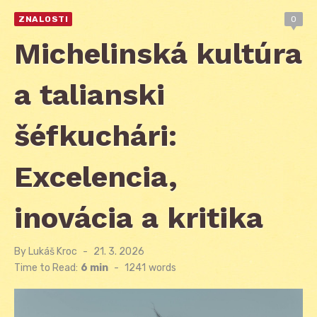
ZNALOSTI
0
Michelinská kultúra
a talianski
šéfkuchári:
Excelencia,
inovácia a kritika
By
Lukáš Kroc
Posted
21. 3. 2026
on
Time to Read:
6 min
-
1241
words