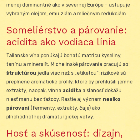
menej dominantné ako v severnej Európe – ustupuje
vybraným olejom, emulziám a mliečnym redukciám.
Someliérstvo a párovanie:
acidita ako vodiaca línia
Talianske vína ponúkajú bohatú matricu kyseliny,
tanínu a mineralít. Michelinské párovania pracujú so
štruktúrou
jedla viac než s „etiketou“: rizikové sú
preplnené aromatické profily, ktoré by prehlušili jemné
extrakty; naopak, vínna
acidita
a slanosť dokážu
niesť menu bez ťažoby. Rastie aj význam
nealko
párovaní
(fermenty, extrakty, čaje) ako
plnohodnotnej dramaturgickej vetvy.
Hosť a skúsenosť: dizajn,