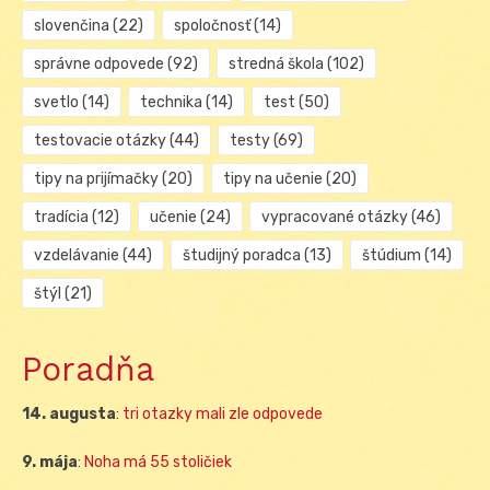
slovenčina
(22)
spoločnosť
(14)
správne odpovede
(92)
stredná škola
(102)
svetlo
(14)
technika
(14)
test
(50)
testovacie otázky
(44)
testy
(69)
tipy na prijímačky
(20)
tipy na učenie
(20)
tradícia
(12)
učenie
(24)
vypracované otázky
(46)
vzdelávanie
(44)
študijný poradca
(13)
štúdium
(14)
štýl
(21)
Poradňa
14. augusta
:
tri otazky mali zle odpovede
9. mája
:
Noha má 55 stoličiek