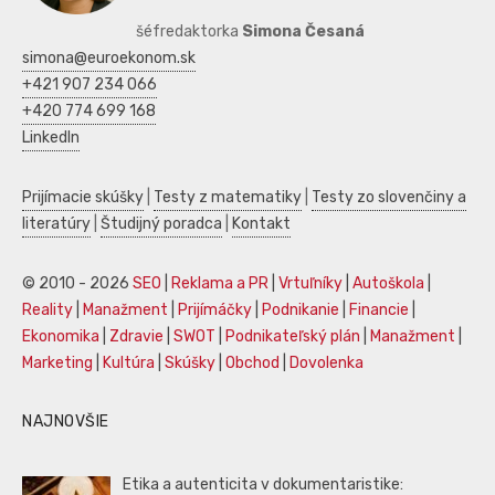
šéfredaktorka
Simona Česaná
simona@euroekonom.sk
+421 907 234 066
+420 774 699 168
LinkedIn
Prijímacie skúšky
|
Testy z matematiky
|
Testy zo slovenčiny a
literatúry
|
Študijný poradca
|
Kontakt
© 2010 - 2026
SEO
|
Reklama a PR
|
Vrtuľníky
|
Autoškola
|
Reality
|
Manažment
|
Prijímáčky
|
Podnikanie
|
Financie
|
Ekonomika
|
Zdravie
|
SWOT
|
Podnikateľský plán
|
Manažment
|
Marketing
|
Kultúra
|
Skúšky
|
Obchod
|
Dovolenka
NAJNOVŠIE
Etika a autenticita v dokumentaristike: