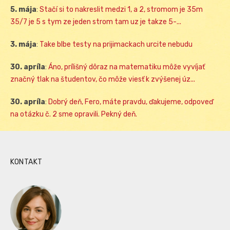
5. mája
:
Stačí si to nakreslit medzi 1, a 2, stromom je 35m
35/7 je 5 s tym ze jeden strom tam uz je takze 5-...
3. mája
:
Take blbe testy na prijimackach urcite nebudu
30. apríla
:
Áno, prílišný dôraz na matematiku môže vyvíjať
značný tlak na študentov, čo môže viesť k zvýšenej úz...
30. apríla
:
Dobrý deň, Fero, máte pravdu, ďakujeme, odpoveď
na otázku č. 2 sme opravili. Pekný deň.
KONTAKT