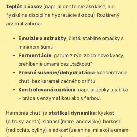
teplôt
a
časov
(napr. al dente nie ako klišé, ale
fyzikálna disciplína hydratácie škrobu). Rozšírený
arzenál zahŕňa:
Emulzie a extrakty
: čisté, stabilné omáčky s
minimom šumu.
Fermentácie
: garum z rýb, zeleninové kvasy,
prehĺbenie umami bez „ťažkosti“.
Presné sušenie/dehydratácia
: koncentrácia
chuti bez karamelizačného driftu.
Kontrolovaná oxidácia
: napr. artičoky a jablká
– práca s enzymatikou ako s farbou.
Harmónia chutí je
statika i dynamika
: kyslosť
(citrusy, aceto), slanosť (more, ančovičky), horkosť
(radicchio, byliny), sladkosť (zelenina, mlieko) a umami