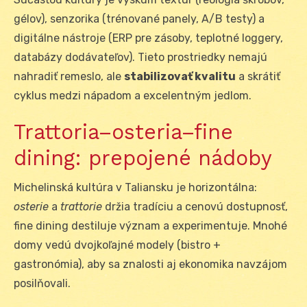
gélov), senzorika (trénované panely, A/B testy) a
digitálne nástroje (ERP pre zásoby, teplotné loggery,
databázy dodávateľov). Tieto prostriedky nemajú
nahradiť remeslo, ale
stabilizovať kvalitu
a skrátiť
cyklus medzi nápadom a excelentným jedlom.
Trattoria–osteria–fine
dining: prepojené nádoby
Michelinská kultúra v Taliansku je horizontálna:
osterie
a
trattorie
držia tradíciu a cenovú dostupnosť,
fine dining destiluje význam a experimentuje. Mnohé
domy vedú dvojkoľajné modely (bistro +
gastronómia), aby sa znalosti aj ekonomika navzájom
posilňovali.