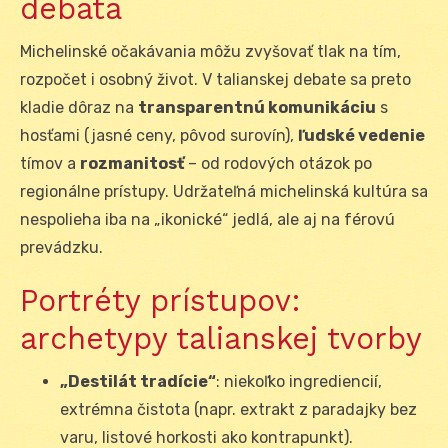
debata
Michelinské očakávania môžu zvyšovať tlak na tím,
rozpočet i osobný život. V talianskej debate sa preto
kladie dôraz na
transparentnú komunikáciu
s
hosťami (jasné ceny, pôvod surovín),
ľudské vedenie
tímov a
rozmanitosť
– od rodových otázok po
regionálne prístupy. Udržateľná michelinská kultúra sa
nespolieha iba na „ikonické“ jedlá, ale aj na férovú
prevádzku.
Portréty prístupov:
archetypy talianskej tvorby
„Destilát tradície“
: niekoľko ingrediencií,
extrémna čistota (napr. extrakt z paradajky bez
varu, listové horkosti ako kontrapunkt).