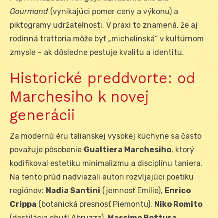
Gourmand
(vynikajúci pomer ceny a výkonu) a
piktogramy udržateľnosti. V praxi to znamená, že aj
rodinná trattoria môže byť „michelinská“ v kultúrnom
zmysle – ak dôsledne pestuje kvalitu a identitu.
Historické preddvorte: od
Marchesiho k novej
generácii
Za modernú éru talianskej vysokej kuchyne sa často
považuje pôsobenie
Gualtiera Marchesiho
, ktorý
kodifikoval estetiku minimalizmu a disciplínu taniera.
Na tento prúd nadviazali autori rozvíjajúci poetiku
regiónov:
Nadia Santini
(jemnosť Emílie),
Enrico
Crippa
(botanická presnosť Piemontu),
Niko Romito
(destilácia chutí Abruzza),
Massimo Bottura