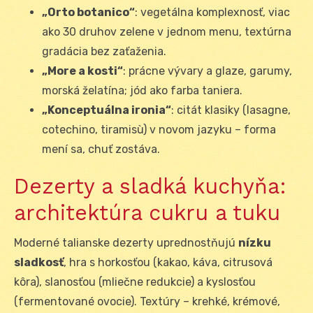
„Orto botanico“
: vegetálna komplexnosť, viac
ako 30 druhov zelene v jednom menu, textúrna
gradácia bez zaťaženia.
„More a kosti“
: prácne vývary a glaze, garumy,
morská želatína; jód ako farba taniera.
„Konceptuálna ironia“
: citát klasiky (lasagne,
cotechino, tiramisù) v novom jazyku – forma
mení sa, chuť zostáva.
Dezerty a sladká kuchyňa:
architektúra cukru a tuku
Moderné talianske dezerty uprednostňujú
nízku
sladkosť
, hra s horkosťou (kakao, káva, citrusová
kôra), slanosťou (mliečne redukcie) a kyslosťou
(fermentované ovocie). Textúry – krehké, krémové,