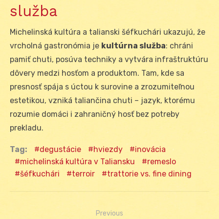
služba
Michelinská kultúra a talianski šéfkuchári ukazujú, že
vrcholná gastronómia je
kultúrna služba
: chráni
pamiť chuti, posúva techniky a vytvára infraštruktúru
dôvery medzi hosťom a produktom. Tam, kde sa
presnosť spája s úctou k surovine a zrozumiteľnou
estetikou, vzniká taliančina chuti – jazyk, ktorému
rozumie domáci i zahraničný hosť bez potreby
prekladu.
Tag:
degustácie
hviezdy
inovácia
michelinská kultúra v Taliansku
remeslo
šéfkuchári
terroir
trattorie vs. fine dining
Previous