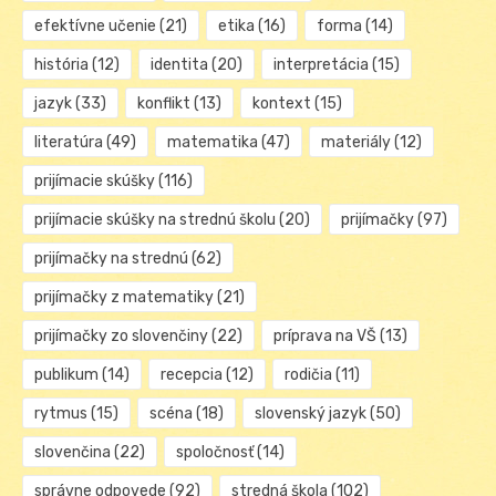
efektívne učenie
(21)
etika
(16)
forma
(14)
história
(12)
identita
(20)
interpretácia
(15)
jazyk
(33)
konflikt
(13)
kontext
(15)
literatúra
(49)
matematika
(47)
materiály
(12)
prijímacie skúšky
(116)
prijímacie skúšky na strednú školu
(20)
prijímačky
(97)
prijímačky na strednú
(62)
prijímačky z matematiky
(21)
prijímačky zo slovenčiny
(22)
príprava na VŠ
(13)
publikum
(14)
recepcia
(12)
rodičia
(11)
rytmus
(15)
scéna
(18)
slovenský jazyk
(50)
slovenčina
(22)
spoločnosť
(14)
správne odpovede
(92)
stredná škola
(102)