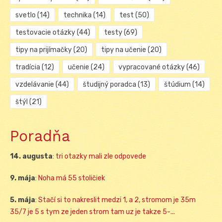
svetlo
(14)
technika
(14)
test
(50)
testovacie otázky
(44)
testy
(69)
tipy na prijímačky
(20)
tipy na učenie
(20)
tradícia
(12)
učenie
(24)
vypracované otázky
(46)
vzdelávanie
(44)
študijný poradca
(13)
štúdium
(14)
štýl
(21)
Poradňa
14. augusta
:
tri otazky mali zle odpovede
9. mája
:
Noha má 55 stoličiek
5. mája
:
Stačí si to nakreslit medzi 1, a 2, stromom je 35m
35/7 je 5 s tym ze jeden strom tam uz je takze 5-...