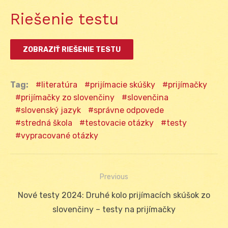
Riešenie testu
Tag:
literatúra
prijímacie skúšky
prijímačky
prijímačky zo slovenčiny
slovenčina
slovenský jazyk
správne odpovede
stredná škola
testovacie otázky
testy
vypracované otázky
Previous
Navigácia
Previous
Nové testy 2024: Druhé kolo prijímacích skúšok zo
v
post:
slovenčiny – testy na prijímačky
článku