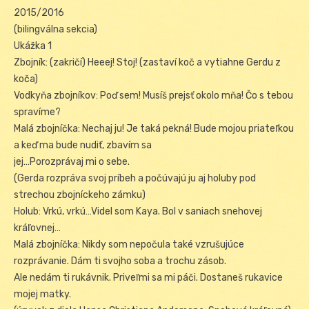
2015/2016
(bilingválna sekcia)
Ukážka 1
Zbojník: (zakričí) Heeej! Stoj! (zastaví koč a vytiahne Gerdu z
koča)
Vodkyňa zbojníkov: Poď sem! Musíš prejsť okolo mňa! Čo s tebou
spravíme?
Malá zbojníčka: Nechaj ju! Je taká pekná! Bude mojou priateľkou
a keď ma bude nudiť, zbavím sa
jej…Porozprávaj mi o sebe.
(Gerda rozpráva svoj príbeh a počúvajú ju aj holuby pod
strechou zbojníckeho zámku)
Holub: Vrkú, vrkú…Videl som Kaya. Bol v saniach snehovej
kráľovnej…
Malá zbojníčka: Nikdy som nepočula také vzrušujúce
rozprávanie. Dám ti svojho soba a trochu zásob.
Ale nedám ti rukávnik. Priveľmi sa mi páči. Dostaneš rukavice
mojej matky.