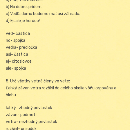
b) No dobre, prídem.
c) Vedľa domu budeme mať asi záhradu.
d) Ej, ale je horúco!
veď- častica
no- spojka
vedľa- predložka
asi- častica
ej- citoslovce
ale- spojka
5. Urč všetky vetné členy vo vete:
Ľahký závan vetra rozšíril do celého okolia vôňu orgovánu a
hlohu.
ľahký- zhodný prívlastok
závan- podmet
vetra- nezhodný prívlastok
rozšíril- prísudok