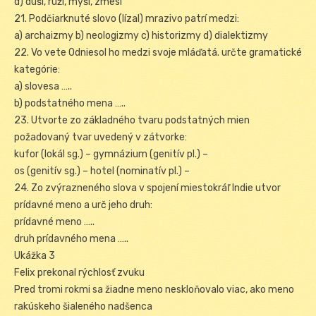
d) duší, ruží, myší, zmesí
21. Podčiarknuté slovo (lízal) mrazivo patrí medzi:
a) archaizmy b) neologizmy c) historizmy d) dialektizmy
22. Vo vete Odniesol ho medzi svoje mláďatá. určte gramatické
kategórie:
a) slovesa …..
b) podstatného mena …..
23. Utvorte zo základného tvaru podstatných mien
požadovaný tvar uvedený v zátvorke:
kufor (lokál sg.) – gymnázium (genitív pl.) –
os (genitív sg.) – hotel (nominatív pl.) –
24. Zo zvýrazneného slova v spojení miestokráľ Indie utvor
prídavné meno a urč jeho druh:
prídavné meno …..
druh prídavného mena …..
Ukážka 3
Felix prekonal rýchlosť zvuku
Pred tromi rokmi sa žiadne meno neskloňovalo viac, ako meno
rakúskeho šialeného nadšenca