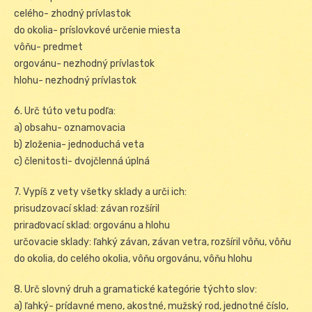
celého- zhodný prívlastok
do okolia- príslovkové určenie miesta
vôňu- predmet
orgovánu- nezhodný prívlastok
hlohu- nezhodný prívlastok
6. Urč túto vetu podľa:
a) obsahu- oznamovacia
b) zloženia- jednoduchá veta
c) členitosti- dvojčlenná úplná
7. Vypíš z vety všetky sklady a urči ich:
prisudzovací sklad: závan rozšíril
priraďovací sklad: orgovánu a hlohu
určovacie sklady: ľahký závan, závan vetra, rozšíril vôňu, vôňu
do okolia, do celého okolia, vôňu orgovánu, vôňu hlohu
8. Urč slovný druh a gramatické kategórie týchto slov:
a) ľahký- prídavné meno, akostné, mužský rod, jednotné číslo,