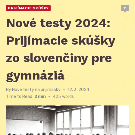
PRIJÍMACIE SKÚŠKY
11
Nové testy 2024:
Prijímacie skúšky
zo slovenčiny pre
gymnáziá
By
Nové testy na prijímačky
Posted
12. 3. 2024
on
Time to Read:
2 min
-
425
words