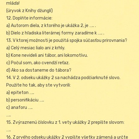
mláďa!
(úryvok z Knihy džunglí)
12. Doplňte informácie:
a) Autorom diela, z ktorého je ukážka 2, je ….. .
b) Dielo z hľadiska literárnej formy zaradíme k ….. .
13. V ktorej možnosti je použitá spojka súčasťou prirovnania?
a) Celý mesiac lialo ani z krhly.
b) Kone nevideli ani tábor, ani lokomotívu.
c) Počul som, ako cvendží reťaz.
d) Ako sa dostaneme do tábora?
14. V 2. odseku ukážky 2 sa nachádza podčiarknuté slovo.
Použite ho tak, aby ste vytvorili:
a) epiteton …..
b) personifikáciu …..
c) anaforu …..
…..
15. Zvýraznenú číslovku z 1. vety ukážky 2 prepíšte slovom:
…..
16. Z prvého odseku ukážky 2 vypíšte všetky zámená a určte