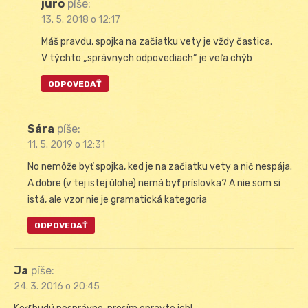
juro
píše:
13. 5. 2018 o 12:17
Máš pravdu, spojka na začiatku vety je vždy častica.
V týchto „správnych odpovediach“ je veľa chýb
ODPOVEDAŤ
Sára
píše:
11. 5. 2019 o 12:31
No nemôže byť spojka, ked je na začiatku vety a nič nespája.
A dobre (v tej istej úlohe) nemá byť príslovka? A nie som si
istá, ale vzor nie je gramatická kategoria
ODPOVEDAŤ
Ja
píše:
24. 3. 2016 o 20:45