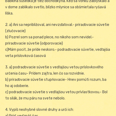
Babkina susedka je tiež dôchodkyňa. Keď sa vonku zablýskalo a
v dome zablikalo svetlo, blízko mlynice sa obšmietala ryšavá
líška.
2. a) Ani sa nepribližoval, ani nevzďaľoval.- priraďovacie súvetie
(zlučovacie)
b) Pozrel som sa ponad plece, no nikoho som nevidel.-
priraďovacie súvetie (odporovacie)
c)Mám pocit, že príde neskoro.- podraďovacie súvetie, vedľajšia
veta príslovková časová
3. a) podraďovacie súvetie s vedľajšou vetou príslovkového
určenia času- Prídem zajtra, len čo sa rozvidnie.
b) priraďovacie súvetie stupňovacie- Hnev pomúti rozum, ba
ho aj odoberie.
c) podraďovacie súvetie s vedľajšou vetou prívlastkovou.- Bol
to silák, že mu páru na svete nebolo.
4. Vypíš neohybné slovné druhy a urči ich:
a) Príď, veď máš čas.