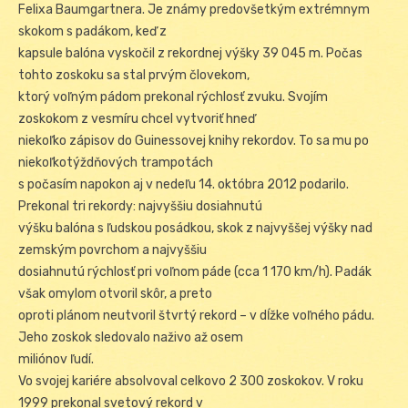
Felixa Baumgartnera. Je známy predovšetkým extrémnym
skokom s padákom, keď z
kapsule balóna vyskočil z rekordnej výšky 39 045 m. Počas
tohto zoskoku sa stal prvým človekom,
ktorý voľným pádom prekonal rýchlosť zvuku. Svojím
zoskokom z vesmíru chcel vytvoriť hneď
niekoľko zápisov do Guinessovej knihy rekordov. To sa mu po
niekoľkotýždňových trampotách
s počasím napokon aj v nedeľu 14. októbra 2012 podarilo.
Prekonal tri rekordy: najvyššiu dosiahnutú
výšku balóna s ľudskou posádkou, skok z najvyššej výšky nad
zemským povrchom a najvyššiu
dosiahnutú rýchlosť pri voľnom páde (cca 1 170 km/h). Padák
však omylom otvoril skôr, a preto
oproti plánom neutvoril štvrtý rekord – v dĺžke voľného pádu.
Jeho zoskok sledovalo naživo až osem
miliónov ľudí.
Vo svojej kariére absolvoval celkovo 2 300 zoskokov. V roku
1999 prekonal svetový rekord v