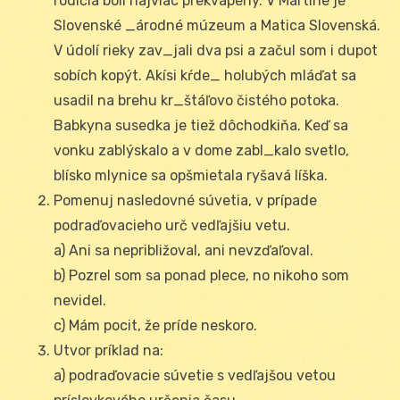
rodičia boli najviac prekvapený. V Martine je
Slovenské _árodné múzeum a Matica Slovenská.
V údolí rieky zav_jali dva psi a začul som i dupot
sobích kopýt. Akísi kŕde_ holubých mláďat sa
usadil na brehu kr_štáľovo čistého potoka.
Babkyna susedka je tiež dôchodkiňa. Keď sa
vonku zablýskalo a v dome zabl_kalo svetlo,
blísko mlynice sa opšmietala ryšavá líška.
Pomenuj nasledovné súvetia, v prípade
podraďovacieho urč vedľajšiu vetu.
a) Ani sa nepribližoval, ani nevzďaľoval.
b) Pozrel som sa ponad plece, no nikoho som
nevidel.
c) Mám pocit, že príde neskoro.
Utvor príklad na:
a) podraďovacie súvetie s vedľajšou vetou