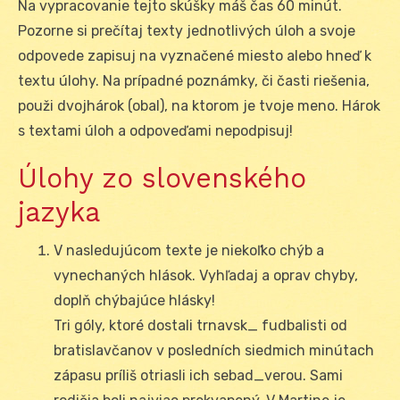
Na vypracovanie tejto skúšky máš čas 60 minút.
Pozorne si prečítaj texty jednotlivých úloh a svoje
odpovede zapisuj na vyznačené miesto alebo hneď k
textu úlohy. Na prípadné poznámky, či časti riešenia,
použi dvojhárok (obal), na ktorom je tvoje meno. Hárok
s textami úloh a odpoveďami nepodpisuj!
Úlohy zo slovenského
jazyka
V nasledujúcom texte je niekoľko chýb a
vynechaných hlások. Vyhľadaj a oprav chyby,
doplň chýbajúce hlásky!
Tri góly, ktoré dostali trnavsk_ fudbalisti od
bratislavčanov v posledních siedmich minútach
zápasu príliš otriasli ich sebad_verou. Sami