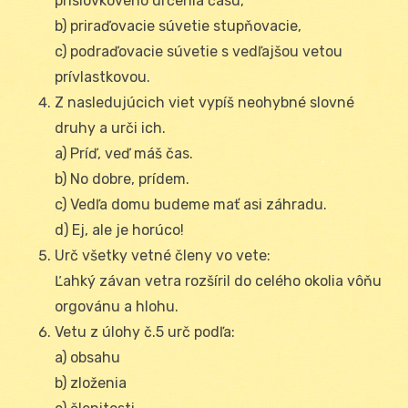
príslovkového určenia času,
b) priraďovacie súvetie stupňovacie,
c) podraďovacie súvetie s vedľajšou vetou
prívlastkovou.
Z nasledujúcich viet vypíš neohybné slovné
druhy a urči ich.
a) Príď, veď máš čas.
b) No dobre, prídem.
c) Vedľa domu budeme mať asi záhradu.
d) Ej, ale je horúco!
Urč všetky vetné členy vo vete:
Ľahký závan vetra rozšíril do celého okolia vôňu
orgovánu a hlohu.
Vetu z úlohy č.5 urč podľa:
a) obsahu
b) zloženia