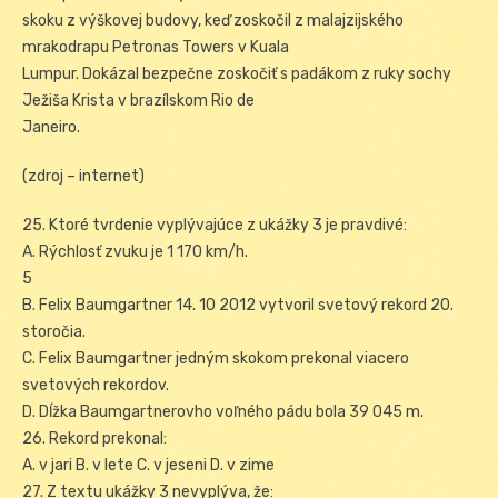
skoku z výškovej budovy, keď zoskočil z malajzijského
mrakodrapu Petronas Towers v Kuala
Lumpur. Dokázal bezpečne zoskočiť s padákom z ruky sochy
Ježiša Krista v brazílskom Rio de
Janeiro.
(zdroj – internet)
25. Ktoré tvrdenie vyplývajúce z ukážky 3 je pravdivé:
A. Rýchlosť zvuku je 1 170 km/h.
5
B. Felix Baumgartner 14. 10 2012 vytvoril svetový rekord 20.
storočia.
C. Felix Baumgartner jedným skokom prekonal viacero
svetových rekordov.
D. Dĺžka Baumgartnerovho voľného pádu bola 39 045 m.
26. Rekord prekonal:
A. v jari B. v lete C. v jeseni D. v zime
27. Z textu ukážky 3 nevyplýva, že: