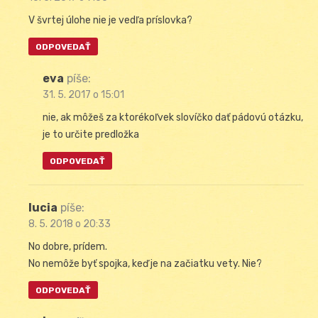
V švrtej úlohe nie je vedľa príslovka?
ODPOVEDAŤ
eva
píše:
31. 5. 2017 o 15:01
nie, ak môžeš za ktorékoľvek slovíčko dať pádovú otázku,
je to určite predložka
ODPOVEDAŤ
lucia
píše:
8. 5. 2018 o 20:33
No dobre, prídem.
No nemôže byť spojka, keď je na začiatku vety. Nie?
ODPOVEDAŤ