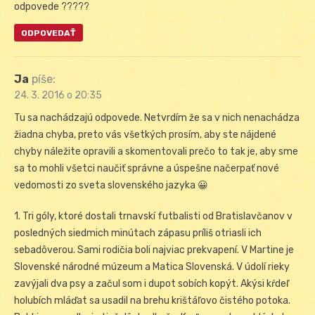
odpovede ?????
ODPOVEDAŤ
Ja
píše:
24. 3. 2016 o 20:35
Tu sa nachádzajú odpovede. Netvrdím že sa v nich nenachádza
žiadna chyba, preto vás všetkých prosím, aby ste nájdené
chyby náležite opravili a skomentovali prečo to tak je, aby sme
sa to mohli všetci naučiť správne a úspešne načerpať nové
vedomosti zo sveta slovenského jazyka 😀
1. Tri góly, ktoré dostali trnavskí futbalisti od Bratislavčanov v
posledných siedmich minútach zápasu príliš otriasli ich
sebadôverou. Sami rodičia boli najviac prekvapení. V Martine je
Slovenské národné múzeum a Matica Slovenská. V údolí rieky
zavýjali dva psy a začul som i dupot sobích kopýt. Akýsi kŕdeľ
holubích mláďat sa usadil na brehu krištáľovo čistého potoka.