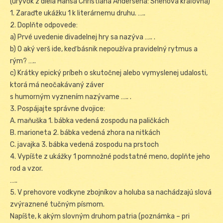
(úryvok z diela Hansa Christiana Andersena: Snehová kráľovná)
1. Zaraďte ukážku 1 k literárnemu druhu. …..
2. Doplňte odpovede:
a) Prvé uvedenie divadelnej hry sa nazýva ….. .
b) O aký verš ide, keď básnik nepoužíva pravidelný rytmus a
rým? …..
c) Krátky epický príbeh o skutočnej alebo vymyslenej udalosti,
ktorá má neočakávaný záver
s humorným vyznením nazývame ….. .
3. Pospájajte správne dvojice:
A. maňuška 1. bábka vedená zospodu na paličkách
B. marioneta 2. bábka vedená zhora na nitkách
C. javajka 3. bábka vedená zospodu na prstoch
4. Vypíšte z ukážky 1 pomnožné podstatné meno, doplňte jeho
rod a vzor.
…..
5. V prehovore vodkyne zbojníkov a holuba sa nachádzajú slová
zvýraznené tučným písmom.
Napíšte, k akým slovným druhom patria (poznámka – pri