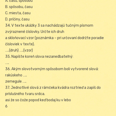
A. času, spôsobu
B. spôsobu, času
C. miesta, času
D. príčiny, času
34. V texte ukážky 3 sa nachádzajú tučným písmom
zvýraznené číslovky. Určte ich druh
a skloňovací vzor (poznámka – pri určovaní dodržte poradie
čísloviek v texte).
…..(druh) …..(vzor)
35. Napíšte koreň slova nezanedbateľný:
…..
36. Akým slovotvorným spôsobom boli vytvorené slová:
rakúskeho …..
zemegule …..
37. Jednotlivé slová z rámčeka kvádra roztrieď a zapíš do
príslušného tvaru srdca.
asi že so čože popod keď bodaj ku v lebo
6