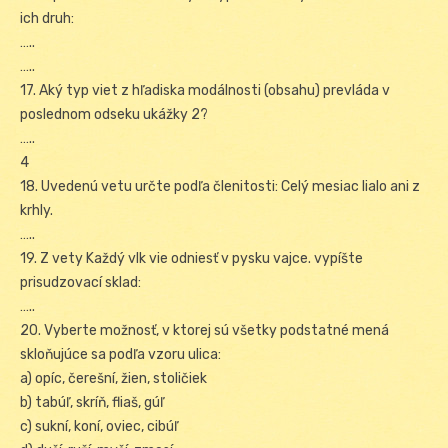
ich druh:
…..
…..
17. Aký typ viet z hľadiska modálnosti (obsahu) prevláda v
poslednom odseku ukážky 2?
…..
4
18. Uvedenú vetu určte podľa členitosti: Celý mesiac lialo ani z
krhly.
…..
19. Z vety Každý vlk vie odniesť v pysku vajce. vypíšte
prisudzovací sklad:
…..
20. Vyberte možnosť, v ktorej sú všetky podstatné mená
skloňujúce sa podľa vzoru ulica:
a) opíc, čerešní, žien, stoličiek
b) tabúľ, skríň, fliaš, gúľ
c) sukní, koní, oviec, cibúľ