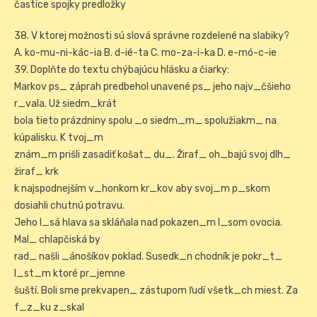
častice spojky predložky
38. V ktorej možnosti sú slová správne rozdelené na slabiky?
A. ko-mu-ni-kác-ia B. d-ié-ta C. mo-za-i-ka D. e-mó-c-ie
39. Doplňte do textu chýbajúcu hlásku a čiarky:
Markov ps_ záprah predbehol unavené ps_ jeho najv_čšieho
r_vala. Už siedm_krát
bola tieto prázdniny spolu _o siedm_m_ spolužiakm_ na
kúpalisku. K tvoj_m
znám_m prišli zasadiť košat_ du_. Žiraf_ oh_bajú svoj dlh_
žiraf_ krk
k najspodnejším v_honkom kr_kov aby svoj_m p_skom
dosiahli chutnú potravu.
Jeho l_sá hlava sa skláňala nad pokazen_m l_som ovocia.
Mal_ chlapčiská by
rad_ našli _ánošíkov poklad. Susedk_n chodník je pokr_t_
l_st_m ktoré pr_jemne
šuští. Boli sme prekvapen_ zástupom ľudí všetk_ch miest. Za
f_z_ku z_skal