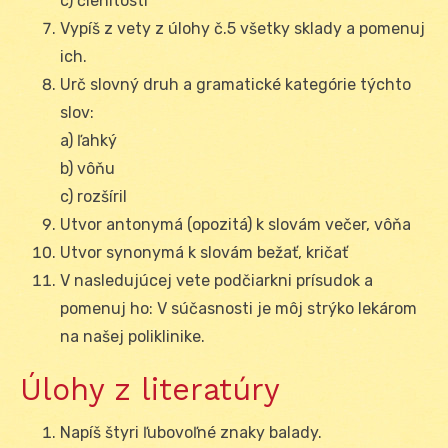
c) členitosti
Vypíš z vety z úlohy č.5 všetky sklady a pomenuj
ich.
Urč slovný druh a gramatické kategórie týchto
slov:
a) ľahký
b) vôňu
c) rozšíril
Utvor antonymá (opozitá) k slovám večer, vôňa
Utvor synonymá k slovám bežať, kričať
V nasledujúcej vete podčiarkni prísudok a
pomenuj ho: V súčasnosti je môj strýko lekárom
na našej poliklinike.
Úlohy z literatúry
Napíš štyri ľubovoľné znaky balady.