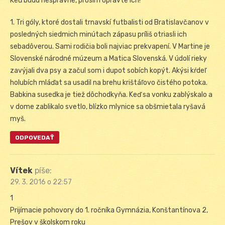
Keď budú nesprávne, prosím opravte ich!
1. Tri góly, ktoré dostali trnavskí futbalisti od Bratislavčanov v
posledných siedmich minútach zápasu príliš otriasli ich
sebadôverou. Sami rodičia boli najviac prekvapení. V Martine je
Slovenské národné múzeum a Matica Slovenská. V údolí rieky
zavýjali dva psy a začul som i dupot sobích kopýt. Akýsi kŕdeľ
holubích mláďat sa usadil na brehu krištáľovo čistého potoka.
Babkina susedka je tiež dôchodkyňa. Keď sa vonku zablýskalo a
v dome zablikalo svetlo, blízko mlynice sa obšmietala ryšavá
myš.
ODPOVEDAŤ
Vítek
píše:
29. 3. 2016 o 22:57
1
Prijímacie pohovory do 1. ročníka Gymnázia, Konštantínova 2,
Prešov v školskom roku