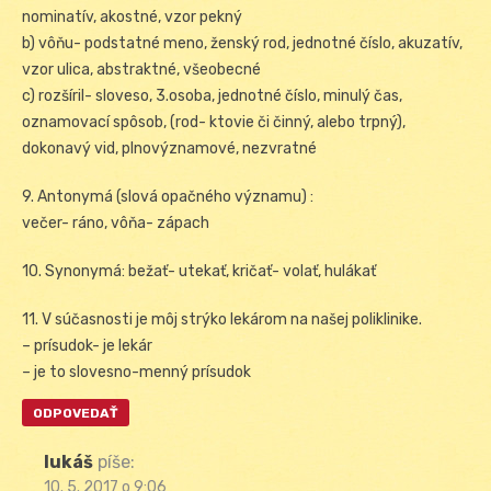
nominatív, akostné, vzor pekný
b) vôňu- podstatné meno, ženský rod, jednotné číslo, akuzatív,
vzor ulica, abstraktné, všeobecné
c) rozšíril- sloveso, 3.osoba, jednotné číslo, minulý čas,
oznamovací spôsob, (rod- ktovie či činný, alebo trpný),
dokonavý vid, plnovýznamové, nezvratné
9. Antonymá (slová opačného významu) :
večer- ráno, vôňa- zápach
10. Synonymá: bežať- utekať, kričať- volať, hulákať
11. V súčasnosti je môj strýko lekárom na našej poliklinike.
– prísudok- je lekár
– je to slovesno-menný prísudok
ODPOVEDAŤ
lukáš
píše:
10. 5. 2017 o 9:06