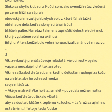
lokomotívu.
Slnko sa chýlilo k obzoru. Počul som, ako cvendží reťaz vlečená
po zemi. Blížil sa záprah
obrovských mrzutých bielych volov, ktoré ťahali ťažké
obliehacie delá, keď sa slony zdráhali ísť už
bližšie k paľbe. Na reťaz takmer stúpil ďalší delostrelecký mul,
ktorý vyplašene volal na akéhosi
Billyho. A ten, keďže bolo veľmi horúco, lízal banánové mrazivo.
…
3
Vlk, zvyknutý prenášať svoje mláďatá, vie odniesť v pysku
vajce, a nerozbije ho! A tak ani otec
Vlk nezaškrabol dieťa zubami, keď ho čeľusťami uchopil za kožu
na chrbte, aby ho odniesol medzi
svoje mláďatá.
– Aké je malinké! Aké holé a…smelé! – povedala nežne matka
Vlčica, keď dieťa odtískalo vĺčatá,
aby sa dostalo bližšie k teplému kožuchu. – Ľaľa, už sa aj kŕmi s
ostatnými…! Toto je teda ľudské