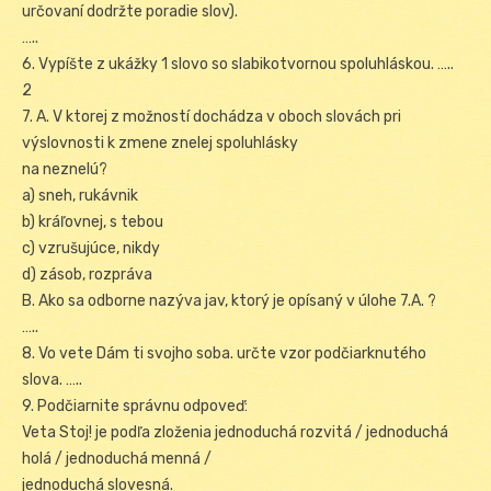
určovaní dodržte poradie slov).
…..
6. Vypíšte z ukážky 1 slovo so slabikotvornou spoluhláskou. …..
2
7. A. V ktorej z možností dochádza v oboch slovách pri
výslovnosti k zmene znelej spoluhlásky
na neznelú?
a) sneh, rukávnik
b) kráľovnej, s tebou
c) vzrušujúce, nikdy
d) zásob, rozpráva
B. Ako sa odborne nazýva jav, ktorý je opísaný v úlohe 7.A. ?
…..
8. Vo vete Dám ti svojho soba. určte vzor podčiarknutého
slova. …..
9. Podčiarnite správnu odpoveď:
Veta Stoj! je podľa zloženia jednoduchá rozvitá / jednoduchá
holá / jednoduchá menná /
jednoduchá slovesná.