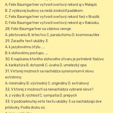
A. Felix Baumgartner vytvoril svetový rekord aj v Malajzii.
B. Z výškovej budovy sa nedá zoskočiť padákom.
C. Felix Baumgartner vytvoril svetový rekord tiež v Brazílii.
D. Felix Baumgartner vytvoril svetový rekord aj v Rakúsku.
28. Felix Baumgartner sa vášnivo venuje:
A. pilotovaniu B. letectvu C. parašutizmu D. kozmonautike
29. Zaraďte text ukážky 3:
A. k jazykovému štýlu …..
B. k slohovému postupu …..
30. K napísaniu ktorého slohového útvaru je potrebné tlačivo:
A. karikatúra B. dotazník C. úvaha D. umelecký opis
31. V ktorej možnosti sa nachádza synonymum k slovu
extrémny:
A. minimálny B. výstredný C. originálny D. extrahový
32. V ktorej z možností sa nenachádza vybrané slovo?
A. z výšky B. rýchlosť C. sympatia D. prepych
33. V podčiarknutej vete textu ukážky 3 sa nachádzajú dve
príslovky. Podľa druhu sú: