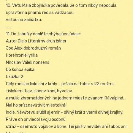
10. Vetu Malá zbojníčka povedala, že o tom nikdy nepočula.
upravte na priamu reč s uvádzacou
vetou na začiatku.
…..
11. Do tabuľky doplňte chýbajúce údaje:
Autor Dielo Literárny druh žáner
Joe Alex dobrodružný román
Horehronie lyrika
Miroslav Válek nonsens
Do konca epika
Ukážka 2
Celý mesiac lialo ani z krhly – pršalo na tábor s 22 mužmi,
tisíckami tiav, slonov, koní, byvolov
a mulíc zhromaždených na jednom mieste zvanom Rávalpind.
Mal ho prísť navštíviť miestokráľ
Indie. Návštevu sľúbil aj emir – divný kráľ z veľmi divnej krajiny.
Práve on priviedol svoju osobnú
stráž – osemsto vojakov a kone. Tie jakživ nevideli ani tábor, ani