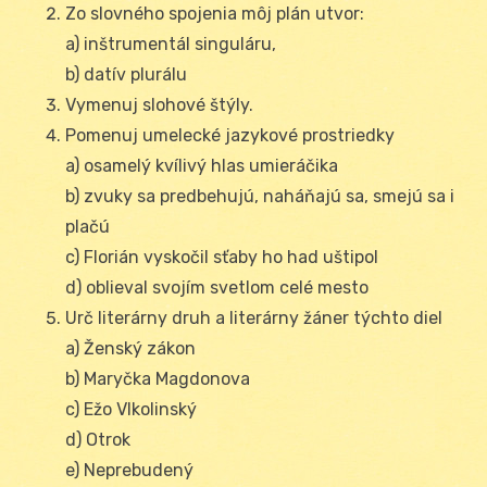
Zo slovného spojenia môj plán utvor:
a) inštrumentál singuláru,
b) datív plurálu
Vymenuj slohové štýly.
Pomenuj umelecké jazykové prostriedky
a) osamelý kvílivý hlas umieráčika
b) zvuky sa predbehujú, naháňajú sa, smejú sa i
plačú
c) Florián vyskočil sťaby ho had uštipol
d) oblieval svojím svetlom celé mesto
Urč literárny druh a literárny žáner týchto diel
a) Ženský zákon
b) Maryčka Magdonova
c) Ežo Vlkolinský
d) Otrok
e) Neprebudený