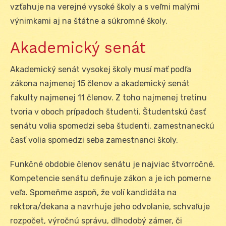
vzťahuje na verejné vysoké školy a s veľmi malými
výnimkami aj na štátne a súkromné školy.
Akademický senát
Akademický senát vysokej školy musí mať podľa
zákona najmenej 15 členov a akademický senát
fakulty najmenej 11 členov. Z toho najmenej tretinu
tvoria v oboch prípadoch študenti. Študentskú časť
senátu volia spomedzi seba študenti, zamestnaneckú
časť volia spomedzi seba zamestnanci školy.
Funkčné obdobie členov senátu je najviac štvorročné.
Kompetencie senátu definuje zákon a je ich pomerne
veľa. Spomeňme aspoň, že volí kandidáta na
rektora/dekana a navrhuje jeho odvolanie, schvaľuje
rozpočet, výročnú správu, dlhodobý zámer, či