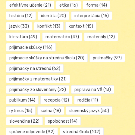
efektívne učenie
(21)
etika
(16)
forma
(14)
história
(12)
identita
(20)
interpretácia
(15)
jazyk
(33)
konflikt
(13)
kontext
(15)
literatúra
(49)
matematika
(47)
materiály
(12)
prijímacie skúšky
(116)
prijímacie skúšky na strednú školu
(20)
prijímačky
(97)
prijímačky na strednú
(62)
prijímačky z matematiky
(21)
prijímačky zo slovenčiny
(22)
príprava na VŠ
(13)
publikum
(14)
recepcia
(12)
rodičia
(11)
rytmus
(15)
scéna
(18)
slovenský jazyk
(50)
slovenčina
(22)
spoločnosť
(14)
správne odpovede
(92)
stredná škola
(102)