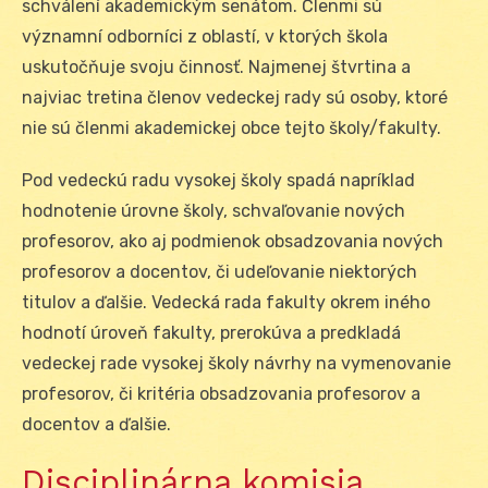
schválení akademickým senátom. Členmi sú
významní odborníci z oblastí, v ktorých škola
uskutočňuje svoju činnosť. Najmenej štvrtina a
najviac tretina členov vedeckej rady sú osoby, ktoré
nie sú členmi akademickej obce tejto školy/fakulty.
Pod vedeckú radu vysokej školy spadá napríklad
hodnotenie úrovne školy, schvaľovanie nových
profesorov, ako aj podmienok obsadzovania nových
profesorov a docentov, či udeľovanie niektorých
titulov a ďalšie. Vedecká rada fakulty okrem iného
hodnotí úroveň fakulty, prerokúva a predkladá
vedeckej rade vysokej školy návrhy na vymenovanie
profesorov, či kritéria obsadzovania profesorov a
docentov a ďalšie.
Disciplinárna komisia