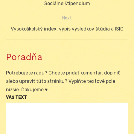
Previous
Sociálne štipendium
v
post:
Next
článku
Next
Vysokoškolský index, výpis výsledkov štúdia a ISIC
post:
Poradňa
Potrebujete radu? Chcete pridať komentár, doplniť
alebo upraviť túto stránku? Vyplňte textové pole
nižšie. Ďakujeme ♥
VÁŠ TEXT