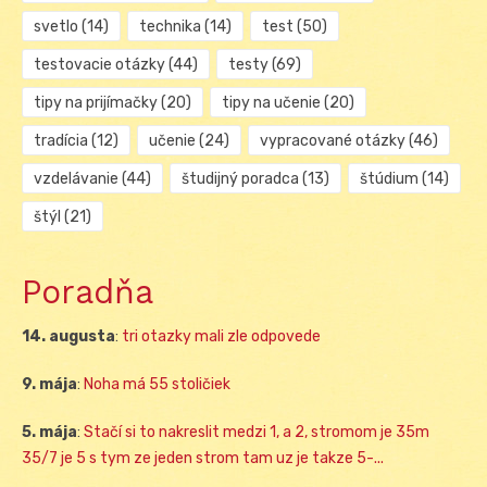
svetlo
(14)
technika
(14)
test
(50)
testovacie otázky
(44)
testy
(69)
tipy na prijímačky
(20)
tipy na učenie
(20)
tradícia
(12)
učenie
(24)
vypracované otázky
(46)
vzdelávanie
(44)
študijný poradca
(13)
štúdium
(14)
štýl
(21)
Poradňa
14. augusta
:
tri otazky mali zle odpovede
9. mája
:
Noha má 55 stoličiek
5. mája
:
Stačí si to nakreslit medzi 1, a 2, stromom je 35m
35/7 je 5 s tym ze jeden strom tam uz je takze 5-...