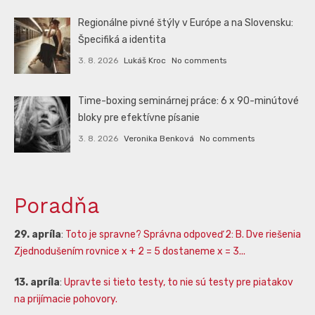
Regionálne pivné štýly v Európe a na Slovensku:
Špecifiká a identita
3. 8. 2026
Lukáš Kroc
No comments
Time-boxing seminárnej práce: 6 x 90-minútové
bloky pre efektívne písanie
3. 8. 2026
Veronika Benková
No comments
Poradňa
29. apríla
:
Toto je spravne? Správna odpoveď 2: B. Dve riešenia
Zjednodušením rovnice x + 2 = 5 dostaneme x = 3...
13. apríla
:
Upravte si tieto testy, to nie sú testy pre piatakov
na prijímacie pohovory.