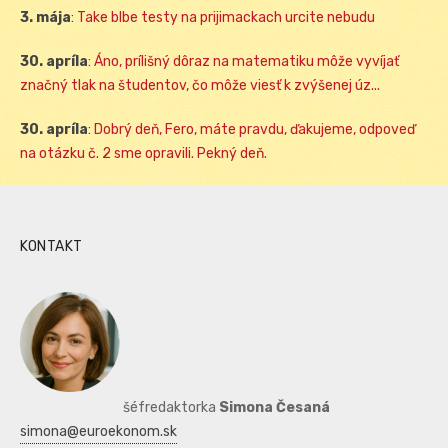
3. mája
:
Take blbe testy na prijimackach urcite nebudu
30. apríla
:
Áno, prílišný dôraz na matematiku môže vyvíjať
značný tlak na študentov, čo môže viesť k zvýšenej úz...
30. apríla
:
Dobrý deň, Fero, máte pravdu, ďakujeme, odpoveď
na otázku č. 2 sme opravili. Pekný deň.
KONTAKT
šéfredaktorka
Simona Česaná
simona@euroekonom.sk