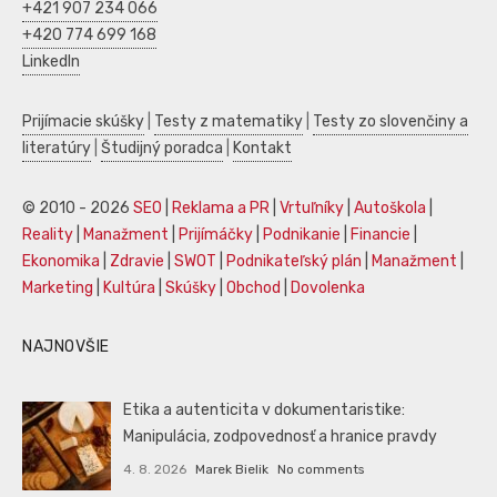
+421 907 234 066
+420 774 699 168
LinkedIn
Prijímacie skúšky
|
Testy z matematiky
|
Testy zo slovenčiny a
literatúry
|
Študijný poradca
|
Kontakt
© 2010 - 2026
SEO
|
Reklama a PR
|
Vrtuľníky
|
Autoškola
|
Reality
|
Manažment
|
Prijímáčky
|
Podnikanie
|
Financie
|
Ekonomika
|
Zdravie
|
SWOT
|
Podnikateľský plán
|
Manažment
|
Marketing
|
Kultúra
|
Skúšky
|
Obchod
|
Dovolenka
NAJNOVŠIE
Etika a autenticita v dokumentaristike:
Manipulácia, zodpovednosť a hranice pravdy
4. 8. 2026
Marek Bielik
No comments