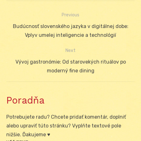
Previous
Navigácia
Previous
Budúcnosť slovenského jazyka v digitálnej dobe:
v
post:
Vplyv umelej inteligencie a technológií
článku
Next
Next
Vývoj gastronómie: Od starovekých rituálov po
post:
moderný fine dining
Poradňa
Potrebujete radu? Chcete pridať komentár, doplniť
alebo upraviť túto stránku? Vyplňte textové pole
nižšie. Ďakujeme ♥