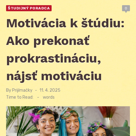
ŠTUDIJNÝ PORADCA
0
Motivácia k štúdiu:
Ako prekonať
prokrastináciu,
nájsť motiváciu
By
Prijímačky
Posted
11. 4. 2025
on
Time to Read:
-
words