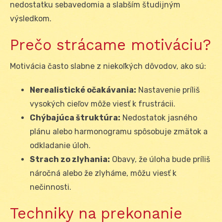
nedostatku sebavedomia a slabším študijným
výsledkom.
Prečo strácame motiváciu?
Motivácia často slabne z niekoľkých dôvodov, ako sú:
Nerealistické očakávania:
Nastavenie príliš
vysokých cieľov môže viesť k frustrácii.
Chýbajúca štruktúra:
Nedostatok jasného
plánu alebo harmonogramu spôsobuje zmätok a
odkladanie úloh.
Strach zo zlyhania:
Obavy, že úloha bude príliš
náročná alebo že zlyháme, môžu viesť k
nečinnosti.
Techniky na prekonanie