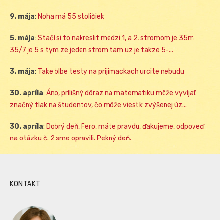
9. mája
:
Noha má 55 stoličiek
5. mája
:
Stačí si to nakreslit medzi 1, a 2, stromom je 35m
35/7 je 5 s tym ze jeden strom tam uz je takze 5-...
3. mája
:
Take blbe testy na prijimackach urcite nebudu
30. apríla
:
Áno, prílišný dôraz na matematiku môže vyvíjať
značný tlak na študentov, čo môže viesť k zvýšenej úz...
30. apríla
:
Dobrý deň, Fero, máte pravdu, ďakujeme, odpoveď
na otázku č. 2 sme opravili. Pekný deň.
KONTAKT