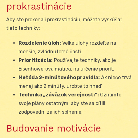
prokrastinácie
Aby ste prekonali prokrastináciu, môžete vyskúšať
tieto techniky:
Rozdelenie úloh:
Veľké úlohy rozdeľte na
menšie, zvládnuteľné časti.
Prioritizácia:
Používajte techniky, ako je
Eisenhowerova matica, na určenie priorít.
Metóda 2-minútového pravidla:
Ak niečo trvá
menej ako 2 minúty, urobte to hneď.
Technika „záväzok verejnosti“:
Oznámte
svoje plány ostatným, aby ste sa cítili
zodpovední za ich splnenie.
Budovanie motivácie