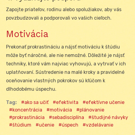
Zapojte priateľov, rodinu alebo spolužiakov, aby vás
povzbudzovali a podporovali vo vašich cieľoch.
Motivácia
Prekonať prokrastináciu a nájsť motiváciu k štúdiu
môže byť náročné, ale nie nemožné. Dôležité je nájsť
techniky, ktoré vám najviac vyhovujú, a vytrvať v ich
uplatňovaní. Sústredenie na malé kroky a pravidelné
oceňovanie vlastných pokrokov sú kľúčom k
dlhodobému úspechu.
Tag:
ako sa učiť
efektivita
efektívne učenie
koncentrácia
motivácia
plánovanie
prokrastinácia
sebadisciplína
študijné návyky
štúdium
učenie
úspech
vzdelávanie