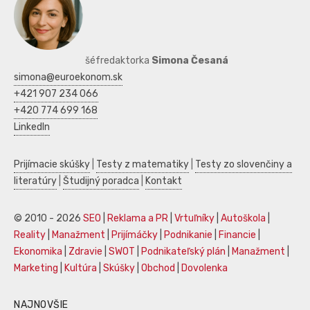
šéfredaktorka
Simona Česaná
simona@euroekonom.sk
+421 907 234 066
+420 774 699 168
LinkedIn
Prijímacie skúšky
|
Testy z matematiky
|
Testy zo slovenčiny a
literatúry
|
Študijný poradca
|
Kontakt
© 2010 - 2026
SEO
|
Reklama a PR
|
Vrtuľníky
|
Autoškola
|
Reality
|
Manažment
|
Prijímáčky
|
Podnikanie
|
Financie
|
Ekonomika
|
Zdravie
|
SWOT
|
Podnikateľský plán
|
Manažment
|
Marketing
|
Kultúra
|
Skúšky
|
Obchod
|
Dovolenka
NAJNOVŠIE