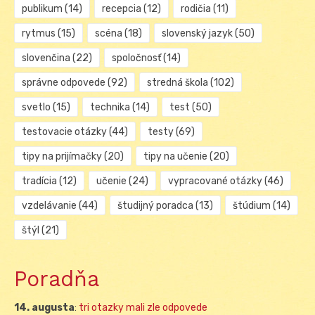
publikum
(14)
recepcia
(12)
rodičia
(11)
rytmus
(15)
scéna
(18)
slovenský jazyk
(50)
slovenčina
(22)
spoločnosť
(14)
správne odpovede
(92)
stredná škola
(102)
svetlo
(15)
technika
(14)
test
(50)
testovacie otázky
(44)
testy
(69)
tipy na prijímačky
(20)
tipy na učenie
(20)
tradícia
(12)
učenie
(24)
vypracované otázky
(46)
vzdelávanie
(44)
študijný poradca
(13)
štúdium
(14)
štýl
(21)
Poradňa
14. augusta
:
tri otazky mali zle odpovede