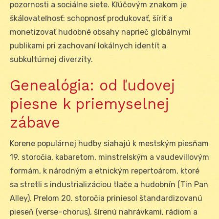
pozornosti a sociálne siete. Kľúčovým znakom je
škálovateľnosť: schopnosť produkovať, šíriť a
monetizovať hudobné obsahy naprieč globálnymi
publikami pri zachovaní lokálnych identít a
subkultúrnej diverzity.
Genealógia: od ľudovej
piesne k priemyselnej
zábave
Korene populárnej hudby siahajú k mestským piesňam
19. storočia, kabaretom, minstrelským a vaudevillovým
formám, k národným a etnickým repertoárom, ktoré
sa stretli s industrializáciou tlače a hudobnín (Tin Pan
Alley). Prelom 20. storočia priniesol štandardizovanú
pieseň (verse–chorus), šírenú nahrávkami, rádiom a