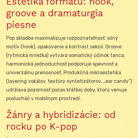
Estetika formátu: hook,
groove a dramaturgia
piesne
Pop skladba maximalizuje rozpoznateľnosť: silný
motív (hook), opakovanie a kontrast sekcií. Groove
(rytmická mriežka) vytvára somatický účinok tanca;
harmonická jednoduchosť podporuje spevnosť a
univerzálnu prenosnosť. Produkčná mikroestetika
(layering vokálov, textúry syntetizátorov, „ear candy“)
udržiava pozornosť počas krátkej doby, ktorú venuje
poslucháč v mobilnom prostredí.
Žánry a hybridizácie: od
rocku po K-pop