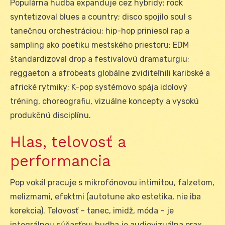
Populárna hudba expanduje cez hybridy: rock
syntetizoval blues a country; disco spojilo soul s
tanečnou orchestráciou; hip-hop priniesol rap a
sampling ako poetiku mestského priestoru; EDM
štandardizoval drop a festivalovú dramaturgiu;
reggaeton a afrobeats globálne zviditeľnili karibské a
africké rytmiky; K-pop systémovo spája idolový
tréning, choreografiu, vizuálne koncepty a vysokú
produkčnú disciplínu.
Hlas, telovosť a
performancia
Pop vokál pracuje s mikrofónovou intimitou, falzetom,
melizmami, efektmi (autotune ako estetika, nie iba
korekcia). Telovosť – tanec, imidž, móda – je
integrálnou súčasťou; hudba je audiovizuálna prax.