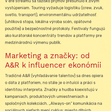
V ére streamu sa ťažisko príjmov presunulo k živým
vystúpeniam. Touring vyžaduje logistiku (crew, zvuk,
svetlo, transport), environmentálnu udržateľnosť
(uhlíková stopa, lokálna výroba scén, opätovné
použitie) a bezpečnostné protokoly. Festivaly fungujú
ako kurátorské koncentráty trendov a platformy pre
medzinárodnú výmenu publík.
Marketing a značky: od
A&R k influencer ekonómii
Tradičné A&R (vyhľadávanie talentov) sa dnes opiera
o dáta z platforiem, no stále je o intuícii a práci s
identitou interpreta. Značky a hudba koexistujú v
kampaniach, produktových umiestneniach a
spoločných kolekciách. „Always-on“ komunikácia na
sociálnych sieťach mení cyklus: miesto dlhých