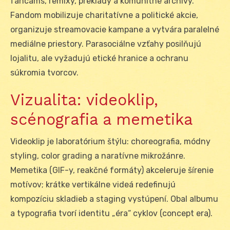
fancams, remixy, preklady a komunitné archívy.
Fandom mobilizuje charitatívne a politické akcie,
organizuje streamovacie kampane a vytvára paralelné
mediálne priestory. Parasociálne vzťahy posilňujú
lojalitu, ale vyžadujú etické hranice a ochranu
súkromia tvorcov.
Vizualita: videoklip,
scénografia a memetika
Videoklip je laboratórium štýlu: choreografia, módny
styling, color grading a naratívne mikrožánre.
Memetika (GIF-y, reakčné formáty) akceleruje šírenie
motívov; krátke vertikálne videá redefinujú
kompozíciu skladieb a staging vystúpení. Obal albumu
a typografia tvorí identitu „éra“ cyklov (concept era).