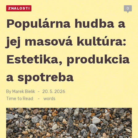
ZNALOSTI
0
Populárna hudba a
jej masová kultúra:
Estetika, produkcia
a spotreba
By
Marek Bielik
Posted
20. 5. 2026
on
Time to Read:
-
words