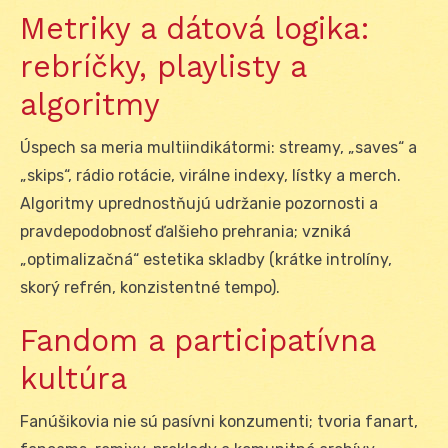
Metriky a dátová logika:
rebríčky, playlisty a
algoritmy
Úspech sa meria multiindikátormi: streamy, „saves“ a
„skips“, rádio rotácie, virálne indexy, lístky a merch.
Algoritmy uprednostňujú udržanie pozornosti a
pravdepodobnosť ďalšieho prehrania; vzniká
„optimalizačná“ estetika skladby (krátke introlíny,
skorý refrén, konzistentné tempo).
Fandom a participatívna
kultúra
Fanúšikovia nie sú pasívni konzumenti; tvoria fanart,