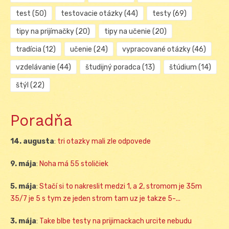
test
(50)
testovacie otázky
(44)
testy
(69)
tipy na prijímačky
(20)
tipy na učenie
(20)
tradícia
(12)
učenie
(24)
vypracované otázky
(46)
vzdelávanie
(44)
študijný poradca
(13)
štúdium
(14)
štýl
(22)
Poradňa
14. augusta
:
tri otazky mali zle odpovede
9. mája
:
Noha má 55 stoličiek
5. mája
:
Stačí si to nakreslit medzi 1, a 2, stromom je 35m
35/7 je 5 s tym ze jeden strom tam uz je takze 5-...
3. mája
:
Take blbe testy na prijimackach urcite nebudu