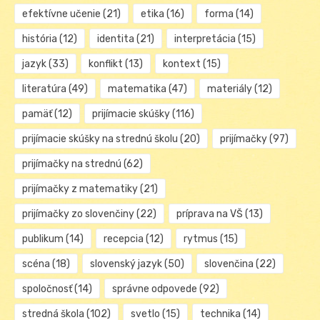
efektívne učenie
(21)
etika
(16)
forma
(14)
história
(12)
identita
(21)
interpretácia
(15)
jazyk
(33)
konflikt
(13)
kontext
(15)
literatúra
(49)
matematika
(47)
materiály
(12)
pamäť
(12)
prijímacie skúšky
(116)
prijímacie skúšky na strednú školu
(20)
prijímačky
(97)
prijímačky na strednú
(62)
prijímačky z matematiky
(21)
prijímačky zo slovenčiny
(22)
príprava na VŠ
(13)
publikum
(14)
recepcia
(12)
rytmus
(15)
scéna
(18)
slovenský jazyk
(50)
slovenčina
(22)
spoločnosť
(14)
správne odpovede
(92)
stredná škola
(102)
svetlo
(15)
technika
(14)