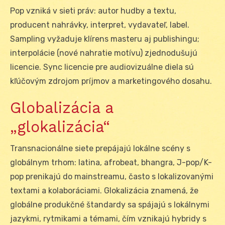
Pop vzniká v sieti práv: autor hudby a textu,
producent nahrávky, interpret, vydavateľ, label.
Sampling vyžaduje klírens masteru aj publishingu;
interpolácie (nové nahratie motívu) zjednodušujú
licencie. Sync licencie pre audiovizuálne diela sú
kľúčovým zdrojom príjmov a marketingového dosahu.
Globalizácia a
„glokalizácia“
Transnacionálne siete prepájajú lokálne scény s
globálnym trhom: latina, afrobeat, bhangra, J-pop/K-
pop prenikajú do mainstreamu, často s lokalizovanými
textami a kolaboráciami. Glokalizácia znamená, že
globálne produkčné štandardy sa spájajú s lokálnymi
jazykmi, rytmikami a témami, čím vznikajú hybridy s