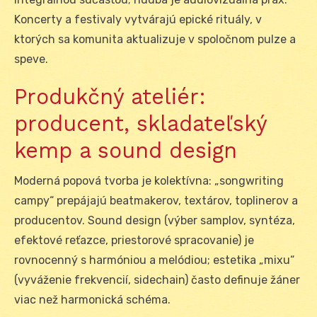
Koncerty a festivaly vytvárajú epické rituály, v
ktorých sa komunita aktualizuje v spoločnom pulze a
speve.
Produkčný ateliér:
producent, skladateľský
kemp a sound design
Moderná popová tvorba je kolektívna: „songwriting
campy“ prepájajú beatmakerov, textárov, toplinerov a
producentov. Sound design (výber samplov, syntéza,
efektové reťazce, priestorové spracovanie) je
rovnocenný s harmóniou a melódiou; estetika „mixu“
(vyváženie frekvencií, sidechain) často definuje žáner
viac než harmonická schéma.