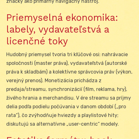
značky ako primárny navigačný nástroj.
Priemyselná ekonomika:
labely, vydavateľstvá a
licenčné toky
Hudobný priemysel tvoria tri kľúčové osi: nahrávacie
spoločnosti (master práva), vydavateľstvá (autorské
práva k skladbám) a kolektívne správcovia práv (výkon,
verejný prenos). Monetizácia prichádza z
predaja/streamu, synchronizácií (film, reklama, hry),
živého hrania a merchandisu. V ére streamu sa príjmy
delia podľa podielu počúvania v danom období („pro
rata“), čo zvýhodňuje hviezdy a playlistové hity;
diskutujú sa alternatívne „user-centric“ modely.