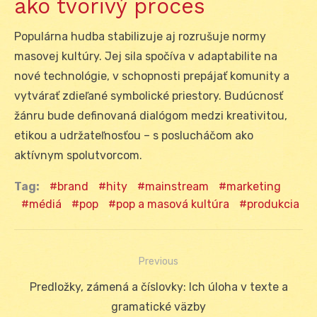
ako tvorivý proces
Populárna hudba stabilizuje aj rozrušuje normy
masovej kultúry. Jej sila spočíva v adaptabilite na
nové technológie, v schopnosti prepájať komunity a
vytvárať zdieľané symbolické priestory. Budúcnosť
žánru bude definovaná dialógom medzi kreativitou,
etikou a udržateľnosťou – s poslucháčom ako
aktívnym spolutvorcom.
Tag:
brand
hity
mainstream
marketing
médiá
pop
pop a masová kultúra
produkcia
Previous
Navigácia
Previous
Predložky, zámená a číslovky: Ich úloha v texte a
v
post:
gramatické väzby