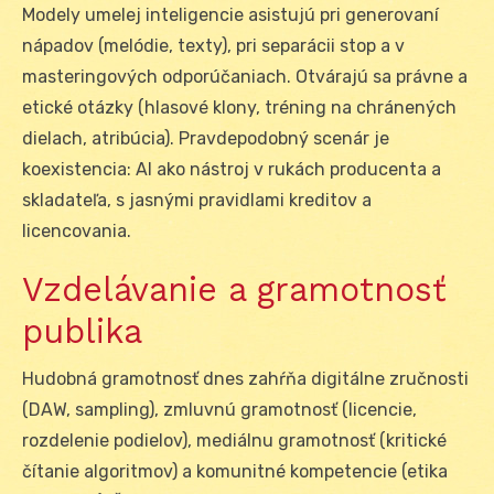
Modely umelej inteligencie asistujú pri generovaní
nápadov (melódie, texty), pri separácii stop a v
masteringových odporúčaniach. Otvárajú sa právne a
etické otázky (hlasové klony, tréning na chránených
dielach, atribúcia). Pravdepodobný scenár je
koexistencia: AI ako nástroj v rukách producenta a
skladateľa, s jasnými pravidlami kreditov a
licencovania.
Vzdelávanie a gramotnosť
publika
Hudobná gramotnosť dnes zahŕňa digitálne zručnosti
(DAW, sampling), zmluvnú gramotnosť (licencie,
rozdelenie podielov), mediálnu gramotnosť (kritické
čítanie algoritmov) a komunitné kompetencie (etika