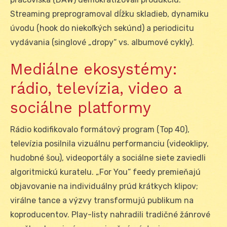
Streaming preprogramoval dĺžku skladieb, dynamiku
úvodu (hook do niekoľkých sekúnd) a periodicitu
vydávania (singlové „dropy“ vs. albumové cykly).
Mediálne ekosystémy:
rádio, televízia, video a
sociálne platformy
Rádio kodifikovalo formátový program (Top 40),
televízia posilnila vizuálnu performanciu (videoklipy,
hudobné šou), videoportály a sociálne siete zaviedli
algoritmickú kuratelu. „For You“ feedy premieňajú
objavovanie na individuálny prúd krátkych klipov;
virálne tance a výzvy transformujú publikum na
koproducentov. Play-listy nahradili tradičné žánrové