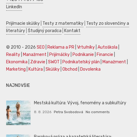
LinkedIn
Prijímacie skúšky
|
Testy z matematiky
|
Testy zo slovenčiny a
literatúry
|
Študijný poradca
|
Kontakt
© 2010 - 2026
SEO
|
Reklama a PR
|
Vrtuľníky
|
Autoškola
|
Reality
|
Manažment
|
Prijímáčky
|
Podnikanie
|
Financie
|
Ekonomika
|
Zdravie
|
SWOT
|
Podnikateľský plán
|
Manažment
|
Marketing
|
Kultúra
|
Skúšky
|
Obchod
|
Dovolenka
NAJNOVŠIE
Mestská kultúra: Vývoj, fenomény a subkultúry
8. 8. 2026
Petra Svobodová
No comments
Baroková próza a kazateľská literatúra: