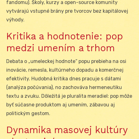
fandomu). Školy, kurzy a open-source komunity
vytvárajú vstupné brány pre tvorcov bez kapitálovej
výhody.
Kritika a hodnotenie: pop
medzi umením a trhom
Debata o „umeleckej hodnote“ popu prebieha na osi
inovácie, remesla, kultúrneho dopadu a komerčnej
efektivity. Hudobná kritika dnes pracuje s dátami
(analýza počúvania), no zachováva hermeneutiku
textu a zvuku. Dôležitá je pluralita meradiel: pop môže
byť súčasne produktom aj umením, zábavou aj
politickým gestom.
Dynamika masovej kultúry