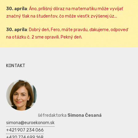
30. apríla
:
Áno, prílišný dôraz na matematiku môže vyvíjať
značný tlak na študentov, čo môže viesť k zvýšenej úz...
30. apríla
:
Dobrý deň, Fero, máte pravdu, ďakujeme, odpoveď
na otázku č. 2 sme opravili. Pekný deň.
KONTAKT
šéfredaktorka
Simona Česaná
simona@euroekonom.sk
+421 907 234 066
+420 774 699 168