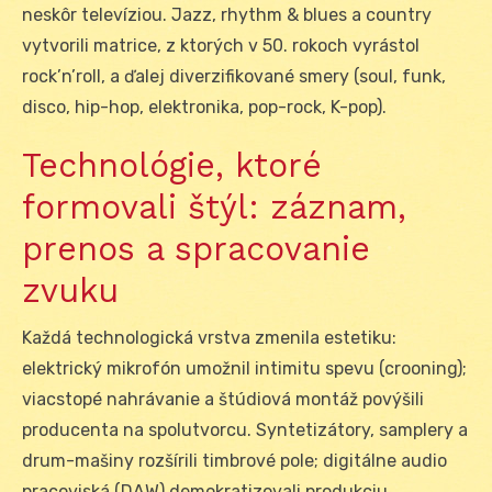
neskôr televíziou. Jazz, rhythm & blues a country
vytvorili matrice, z ktorých v 50. rokoch vyrástol
rock’n’roll, a ďalej diverzifikované smery (soul, funk,
disco, hip-hop, elektronika, pop-rock, K-pop).
Technológie, ktoré
formovali štýl: záznam,
prenos a spracovanie
zvuku
Každá technologická vrstva zmenila estetiku:
elektrický mikrofón umožnil intimitu spevu (crooning);
viacstopé nahrávanie a štúdiová montáž povýšili
producenta na spolutvorcu. Syntetizátory, samplery a
drum-mašiny rozšírili timbrové pole; digitálne audio
pracoviská (DAW) demokratizovali produkciu.