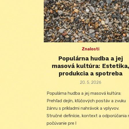
Znalosti
Populárna hudba a jej
masová kultúra: Estetika
produkcia a spotreba
Posted
20. 5. 2026
on
Populárna hudba a jej masová kultúra:
Prehľad dejín, kľúčových postáv a zvuku
žánru s príkladmi nahrávok a vplyvov.
Stručné definície, kontext a odporúčania 
počúvanie pre l