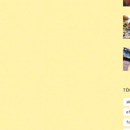
TÉ
ak
e
f