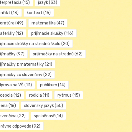
nterpretácia
(15)
jazyk
(33)
nflikt
(13)
kontext
(15)
teratúra
(49)
matematika
(47)
ateriály
(12)
prijímacie skúšky
(116)
ijímacie skúšky na strednú školu
(20)
rijímačky
(97)
prijímačky na strednú
(62)
rijímačky z matematiky
(21)
rijímačky zo slovenčiny
(22)
ríprava na VŠ
(13)
publikum
(14)
ecepcia
(12)
rodičia
(11)
rytmus
(15)
céna
(18)
slovenský jazyk
(50)
lovenčina
(22)
spoločnosť
(14)
právne odpovede
(92)