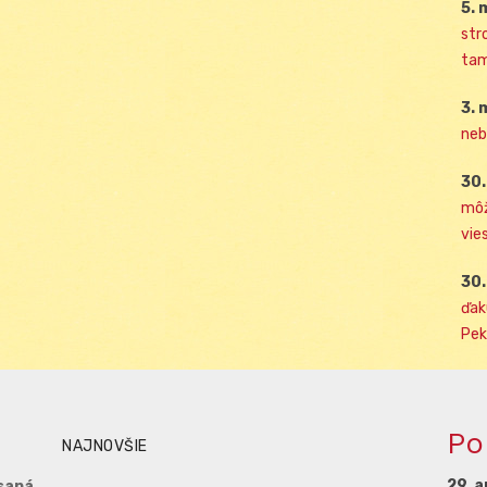
5. 
str
tam
3. 
neb
30.
môž
vies
30.
ďak
Pek
Po
NAJNOVŠIE
29. a
saná