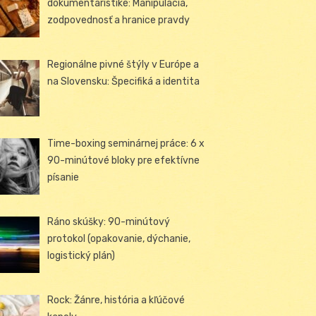
dokumentaristike: Manipulácia,
zodpovednosť a hranice pravdy
Regionálne pivné štýly v Európe a
na Slovensku: Špecifiká a identita
Time-boxing seminárnej práce: 6 x
90-minútové bloky pre efektívne
písanie
Ráno skúšky: 90-minútový
protokol (opakovanie, dýchanie,
logistický plán)
Rock: Žánre, história a kľúčové