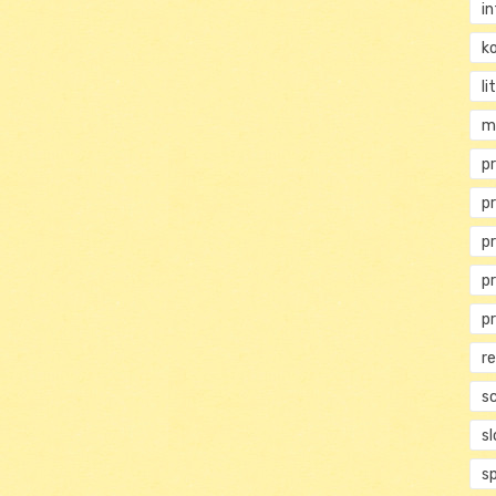
i
ko
li
m
pr
p
p
p
p
r
s
s
s