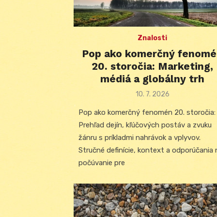
Znalosti
Pop ako komerčný fenomé
20. storočia: Marketing,
médiá a globálny trh
Posted
10. 7. 2026
on
Pop ako komerčný fenomén 20. storočia:
Prehľad dejín, kľúčových postáv a zvuku
žánru s príkladmi nahrávok a vplyvov.
Stručné definície, kontext a odporúčania 
počúvanie pre