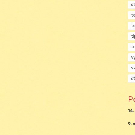
s
t
t
ti
tr
v
v
š
P
14.
9. 