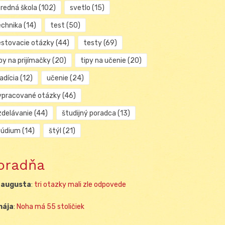
tredná škola
(102)
svetlo
(15)
echnika
(14)
test
(50)
estovacie otázky
(44)
testy
(69)
py na prijímačky
(20)
tipy na učenie
(20)
adícia
(12)
učenie
(24)
ypracované otázky
(46)
zdelávanie
(44)
študijný poradca
(13)
túdium
(14)
štýl
(21)
oradňa
 augusta
:
tri otazky mali zle odpovede
mája
:
Noha má 55 stoličiek