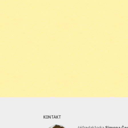
KONTAKT
šéfredaktorka
Simona Če