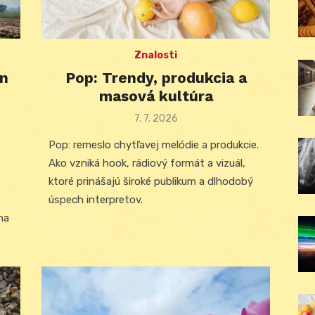
Znalosti
n
Pop: Trendy, produkcia a
masová kultúra
Posted
7. 7. 2026
on
Pop: remeslo chytľavej melódie a produkcie.
Ako vzniká hook, rádiový formát a vizuál,
ktoré prinášajú široké publikum a dlhodobý
úspech interpretov.
na