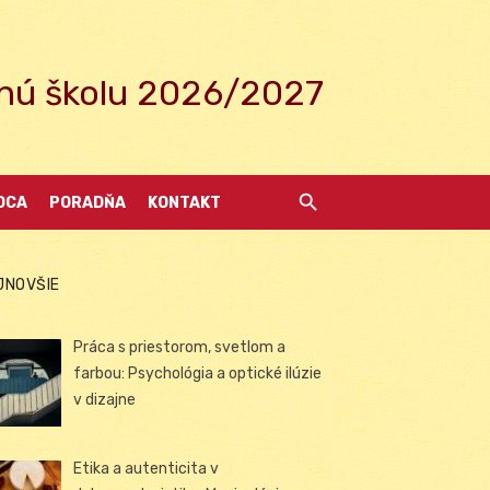
ednú školu 2026/2027
DCA
PORADŇA
KONTAKT
JNOVŠIE
Práca s priestorom, svetlom a
farbou: Psychológia a optické ilúzie
v dizajne
Etika a autenticita v