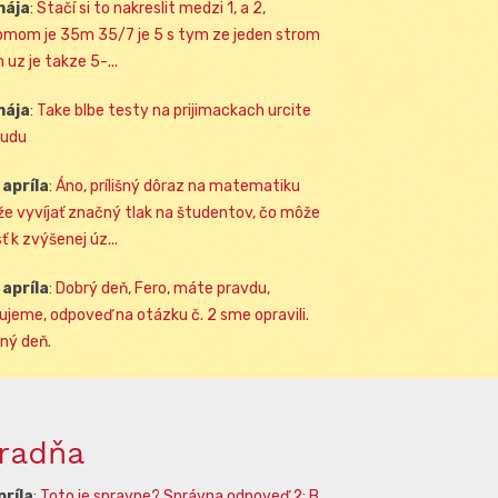
mája
:
Stačí si to nakreslit medzi 1, a 2,
omom je 35m 35/7 je 5 s tym ze jeden strom
 uz je takze 5-...
mája
:
Take blbe testy na prijimackach urcite
udu
 apríla
:
Áno, prílišný dôraz na matematiku
e vyvíjať značný tlak na študentov, čo môže
ť k zvýšenej úz...
 apríla
:
Dobrý deň, Fero, máte pravdu,
ujeme, odpoveď na otázku č. 2 sme opravili.
ný deň.
radňa
príla
:
Toto je spravne? Správna odpoveď 2: B.