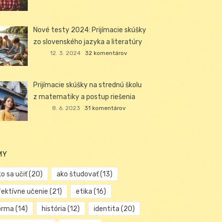
Nové testy 2024: Prijímacie skúšky
zo slovenského jazyka a literatúry
12. 3. 2024
32 komentárov
Prijímacie skúšky na strednú školu
z matematiky a postup riešenia
8. 6. 2023
31 komentárov
MY
o sa učiť
(20)
ako študovať
(13)
fektívne učenie
(21)
etika
(16)
orma
(14)
história
(12)
identita
(20)