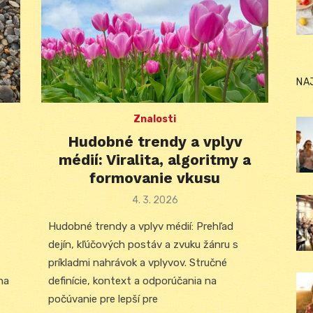
NA
Znalosti
Hudobné trendy a vplyv
,
médií: Viralita, algoritmy a
formovanie vkusu
Posted
4. 3. 2026
on
Hudobné trendy a vplyv médií: Prehľad
dejín, kľúčových postáv a zvuku žánru s
príkladmi nahrávok a vplyvov. Stručné
na
definície, kontext a odporúčania na
počúvanie pre lepší pre