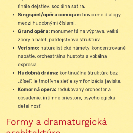
finále dejstiev; sociálna satira.
Singspiel/opéra comique:
hovorené dialógy
medzi hudobnými číslami.
Grand opéra:
monumentálna výprava, veľké
zbory a balet, päťdejstvová štruktúra.
Verismo:
naturalistické námety, koncentrované
napätie, orchestrálna hustota a vokálna
expresia.
Hudobná dráma:
kontinuálna štruktúra bez
„čísel“, leitmotívna sieť a symfonizácia javiska.
Komorná opera:
redukovaný orchester a
obsadenie, intímne priestory, psychologická
detailnosť.
Formy a dramaturgická