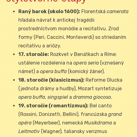
Raný barok (okolo 1600):
Florentská
camerata
hľadala návrat k antickej tragédii
prostredníctvom monódie a recitatívu. Zrod
formy (Peri, Caccini, Monteverdi) so striedaním
recitatívu a ariózy.
17. storočie:
Rozkvet v Benátkach a Ríme;
ustálenie rozdelenia na
opera seria
(vznešený
námet) a
opera buffa
(komický žáner).
18. storočie (klasicizmus):
Reforme Glucka
(jednota drámy a hudby), Mozart syntetizuje
opera buffa
,
singspiel
a
dramma giocoso
.
19. storočie (romantizmus):
Bel canto
(Rossini, Donizetti, Bellini), francúzska
grand
opéra
(Meyerbeer), nemecká
Musikdrama
a
Leitmotiv
(Wagner), taliansky verizmus