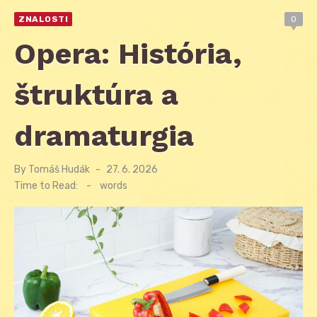
ZNALOSTI
0
Opera: História,
štruktúra a
dramaturgia
By
Tomáš Hudák
Posted
27. 6. 2026
on
Time to Read:
-
words