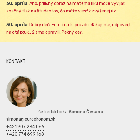
30. apríla
:
Áno, prílišný dôraz na matematiku môže vyvíjať
značný tlak na študentov, čo môže viesť k zvýšenej úz...
30. apríla
:
Dobrý deň, Fero, máte pravdu, ďakujeme, odpoveď
na otázku č. 2 sme opravili. Pekný deň.
KONTAKT
šéfredaktorka
Simona Česaná
simona@euroekonom.sk
+421 907 234 066
+420 774 699 168