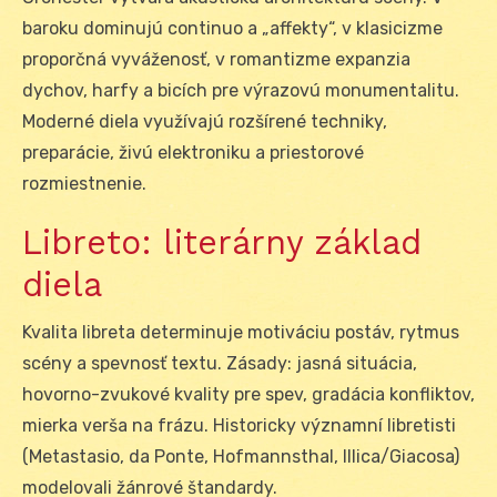
baroku dominujú continuo a „affekty“, v klasicizme
proporčná vyváženosť, v romantizme expanzia
dychov, harfy a bicích pre výrazovú monumentalitu.
Moderné diela využívajú rozšírené techniky,
preparácie, živú elektroniku a priestorové
rozmiestnenie.
Libreto: literárny základ
diela
Kvalita libreta determinuje motiváciu postáv, rytmus
scény a spevnosť textu. Zásady: jasná situácia,
hovorno-zvukové kvality pre spev, gradácia konfliktov,
mierka verša na frázu. Historicky významní libretisti
(Metastasio, da Ponte, Hofmannsthal, Illica/Giacosa)
modelovali žánrové štandardy.