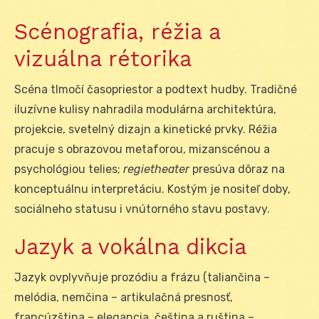
Scénografia, réžia a
vizuálna rétorika
Scéna tlmočí časopriestor a podtext hudby. Tradičné
iluzívne kulisy nahradila modulárna architektúra,
projekcie, svetelný dizajn a kinetické prvky. Réžia
pracuje s obrazovou metaforou, mizanscénou a
psychológiou telies;
regietheater
presúva dôraz na
konceptuálnu interpretáciu. Kostým je nositeľ doby,
sociálneho statusu i vnútorného stavu postavy.
Jazyk a vokálna dikcia
Jazyk ovplyvňuje prozódiu a frázu (taliančina –
melódia, nemčina – artikulačná presnosť,
francúzština – elegancia, čeština a ruština –