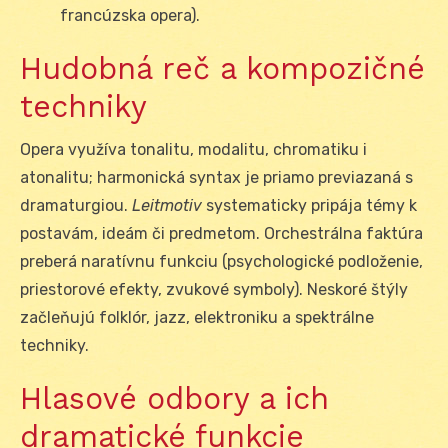
francúzska opera).
Hudobná reč a kompozičné
techniky
Opera využíva tonalitu, modalitu, chromatiku i
atonalitu; harmonická syntax je priamo previazaná s
dramaturgiou.
Leitmotiv
systematicky pripája témy k
postavám, ideám či predmetom. Orchestrálna faktúra
preberá naratívnu funkciu (psychologické podloženie,
priestorové efekty, zvukové symboly). Neskoré štýly
začleňujú folklór, jazz, elektroniku a spektrálne
techniky.
Hlasové odbory a ich
dramatické funkcie