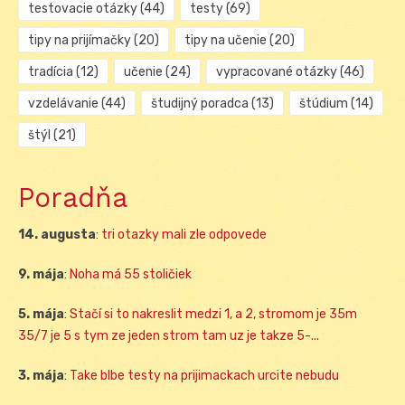
testovacie otázky
(44)
testy
(69)
tipy na prijímačky
(20)
tipy na učenie
(20)
tradícia
(12)
učenie
(24)
vypracované otázky
(46)
vzdelávanie
(44)
študijný poradca
(13)
štúdium
(14)
štýl
(21)
Poradňa
14. augusta
:
tri otazky mali zle odpovede
9. mája
:
Noha má 55 stoličiek
5. mája
:
Stačí si to nakreslit medzi 1, a 2, stromom je 35m
35/7 je 5 s tym ze jeden strom tam uz je takze 5-...
3. mája
:
Take blbe testy na prijimackach urcite nebudu