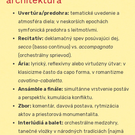
architektúra
Uvertúra/predohra:
tematické uvedenie a
atmosféra diela; v neskorších epochách
symfonická predohra s leitmotívmi.
Recitatív:
deklamačný spev posúvajúci dej,
secco
(basso continuo) vs.
accompagnato
(orchestrálny sprievod).
Ária:
lyrický, reflexívny alebo virtuózny útvar; v
klasicizme často da capo forma, v romantizme
cavatina–cabaletta
.
Ansámble a finále:
simultánne vrstvenie postáv
a perspektív, kumulácia konfliktu.
Zbor:
komentár, davová postava, rytmizácia
aktov a priestorová monumentalita.
Interlúdiá a balet:
orchestrálne medzohry,
tanečné vložky v národných tradíciách (najmä