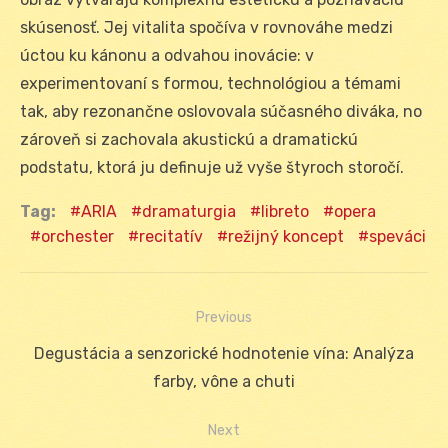
skúsenosť. Jej vitalita spočíva v rovnováhe medzi
úctou ku kánonu a odvahou inovácie: v
experimentovaní s formou, technológiou a témami
tak, aby rezonančne oslovovala súčasného diváka, no
zároveň si zachovala akustickú a dramatickú
podstatu, ktorá ju definuje už vyše štyroch storočí.
Tag:
ARIA
dramaturgia
libreto
opera
orchester
recitatív
režijný koncept
speváci
Previous
Navigácia
Previous
Degustácia a senzorické hodnotenie vína: Analýza
v
post:
farby, vône a chuti
článku
Next