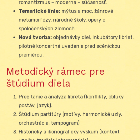
romantizmus – moderna – súčasnosť.
Tematické línie:
mýtus a moc, žánrové
metamorfózy, národné školy, opery o
spoločenských zlomoch.
Nová tvorba:
objednávky diel, inkubátory libriet,
pilotné koncertné uvedenia pred scénickou
premiérou.
Metodický rámec pre
štúdium diela
Prečítanie a analýza libreta (konflikty, oblúky
postáv, jazyk).
Štúdium partitúry (motívy, harmonické uzly,
orchestrácia, tempogram).
Historický a ikonografický výskum (kontext