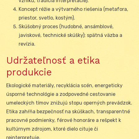
vzniku, tradícia interpretácie).
Koncept réžie a výtvarného riešenia (metafora,
priestor, svetlo, kostým).
Skúšobný proces (hudobné, ansámblové,
javiskové, technické skúšky); spätná väzba a
revízia.
Udržateľnosť a etika
produkcie
Ekologické materiály, recyklácia scén, energeticky
úsporné technológie a zodpovedné cestovanie
umeleckých tímov znižujú stopu operných prevádzok.
Etika zahŕňa bezpečnosť na skúškach, transparentné
pracovné podmienky, férové honoráre a rešpekt k
kultúrnym zdrojom, ktoré dielo cituje či
reinterpretuje.