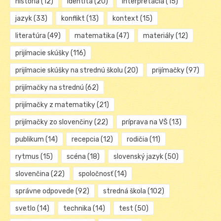
história
(12)
identita
(20)
interpretácia
(15)
jazyk
(33)
konflikt
(13)
kontext
(15)
literatúra
(49)
matematika
(47)
materiály
(12)
prijímacie skúšky
(116)
prijímacie skúšky na strednú školu
(20)
prijímačky
(97)
prijímačky na strednú
(62)
prijímačky z matematiky
(21)
prijímačky zo slovenčiny
(22)
príprava na VŠ
(13)
publikum
(14)
recepcia
(12)
rodičia
(11)
rytmus
(15)
scéna
(18)
slovenský jazyk
(50)
slovenčina
(22)
spoločnosť
(14)
správne odpovede
(92)
stredná škola
(102)
svetlo
(14)
technika
(14)
test
(50)