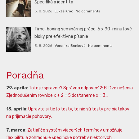
Špecifiká a identita
3. 8. 2026
Lukáš Kroc
No comments
Time-boxing seminárnej práce: 6 x 90-minútové
bloky pre efektívne písanie
3. 8. 2026
Veronika Benková
No comments
Poradňa
29. apríla
:
Toto je spravne? Správna odpoveď 2: B. Dve riešenia
Zjednodušením rovnice x + 2 = 5 dostaneme x = 3...
13. apríla
:
Upravte si tieto testy, to nie sú testy pre piatakov
na prijímacie pohovory.
7. marca
:
Zatiaľ čo systém viacerých termínov umožňuje
flexibilitu a zohľadňuje špecifické potreby niektorých ...