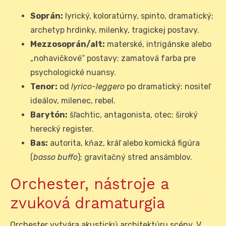
Soprán:
lyrický, koloratúrny, spinto, dramatický;
archetyp hrdinky, milenky, tragickej postavy.
Mezzosoprán/alt:
materské, intrigánske alebo
„nohavičkové“ postavy; zamatová farba pre
psychologické nuansy.
Tenor:
od
lyrico-leggero
po dramatický; nositeľ
ideálov, milenec, rebel.
Barytón:
šľachtic, antagonista, otec; široký
herecký register.
Bas:
autorita, kňaz, kráľ alebo komická figúra
(
basso buffo
); gravitačný stred ansámblov.
Orchester, nástroje a
zvuková dramaturgia
Orchester vytvára akustickú architektúru scény. V