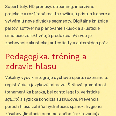
Supertituly, HD prenosy, streaming, imerzívne
projekcie a rozšírená realita rozširujú prístup k opere a
vytvárajú nové divácke segmenty. Digitálne knižnice
partov, softvér na plánovanie skúšok a akustické
simulácie zefektívňujú produkciu. Výzvou je
zachovanie akustickej autenticity a autorských práv.
Pedagogika, tréning a
zdravie hlasu
Vokálny výcvik integruje dychovú oporu, rezonanciu,
registráciu a jazykovú prípravu. Štýlová gramotnosť
(ornamentika baroka, bel canto legato, veristické
squillo
) a fyzická kondícia sú kľúčové. Prevencia
porúch hlasu zahŕňa hydratáciu, spánok, hygienu
zásahov (limitácia neprimeraného forzírovania) a