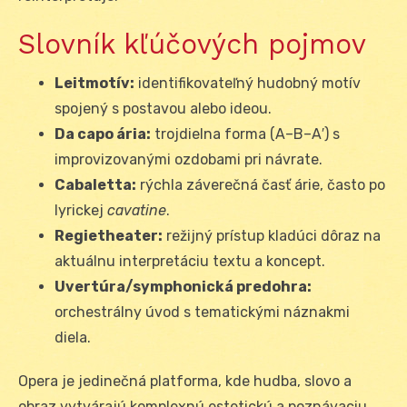
Slovník kľúčových pojmov
Leitmotív:
identifikovateľný hudobný motív
spojený s postavou alebo ideou.
Da capo ária:
trojdielna forma (A–B–A′) s
improvizovanými ozdobami pri návrate.
Cabaletta:
rýchla záverečná časť árie, často po
lyrickej
cavatine
.
Regietheater:
režijný prístup kladúci dôraz na
aktuálnu interpretáciu textu a koncept.
Uvertúra/symphonická predohra:
orchestrálny úvod s tematickými náznakmi
diela.
Opera je jedinečná platforma, kde hudba, slovo a
obraz vytvárajú komplexnú estetickú a poznávaciu