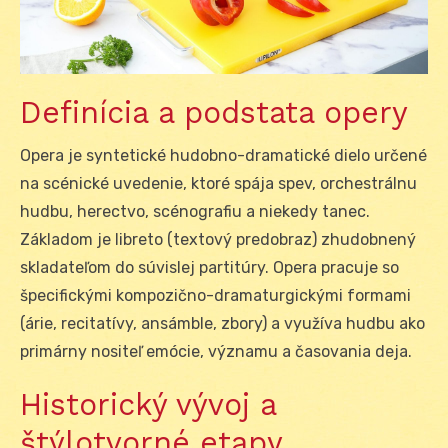
Definícia a podstata opery
Opera je syntetické hudobno-dramatické dielo určené
na scénické uvedenie, ktoré spája spev, orchestrálnu
hudbu, herectvo, scénografiu a niekedy tanec.
Základom je libreto (textový predobraz) zhudobnený
skladateľom do súvislej partitúry. Opera pracuje so
špecifickými kompozično-dramaturgickými formami
(árie, recitatívy, ansámble, zbory) a využíva hudbu ako
primárny nositeľ emócie, významu a časovania deja.
Historický vývoj a
štýlotvorné etapy