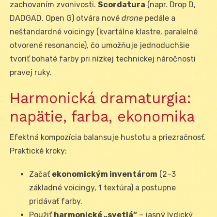
zachovaním zvonivosti.
Scordatura
(napr. Drop D,
DADGAD, Open G) otvára nové
drone
pedále a
neštandardné voicingy (kvartálne klastre, paralelné
otvorené resonancie), čo umožňuje jednoduchšie
tvoriť bohaté farby pri nízkej technickej náročnosti
pravej ruky.
Harmonická dramaturgia:
napätie, farba, ekonomika
Efektná kompozícia balansuje hustotu a priezračnosť.
Praktické kroky:
Začať
ekonomickým inventárom
(2–3
základné voicingy, 1 textúra) a postupne
pridávať farby.
Použiť
harmonické „svetlá“
– jasný lydický