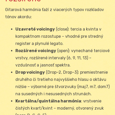
Gitarová harmónia ťaží z viacerých typov rozkladov
tónov akordu:
Uzavreté voicingy
(close): tercia a kvinta v
kompaktnom rozostupe – vhodné pre stredný
register a plynulé legato.
Rozšírené voicingy
(open): vynechané terciové
vrstvy, rozšírené intervaly (6, 9, 11, 13) –
vzdušnosť a jasnosť spektra.
Drop voicingy
(Drop–2, Drop–3): premiestnenie
druhého či tretieho najvyššieho hlasu o oktávu
nižšie – výborné pre štvorzvuky (maj7, m7, dom7)
na susedných i nesusedných strunách.
Kvartálna/quintálna harmónia
: vrstvenie
čistých kvart/kvint – moderný, otvorený zvuk