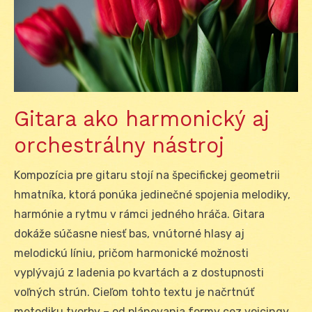
Gitara ako harmonický aj
orchestrálny nástroj
Kompozícia pre gitaru stojí na špecifickej geometrii
hmatníka, ktorá ponúka jedinečné spojenia melodiky,
harmónie a rytmu v rámci jedného hráča. Gitara
dokáže súčasne niesť bas, vnútorné hlasy aj
melodickú líniu, pričom harmonické možnosti
vyplývajú z ladenia po kvartách a z dostupnosti
voľných strún. Cieľom tohto textu je načrtnúť
metodiku tvorby – od plánovania formy cez voicingy,