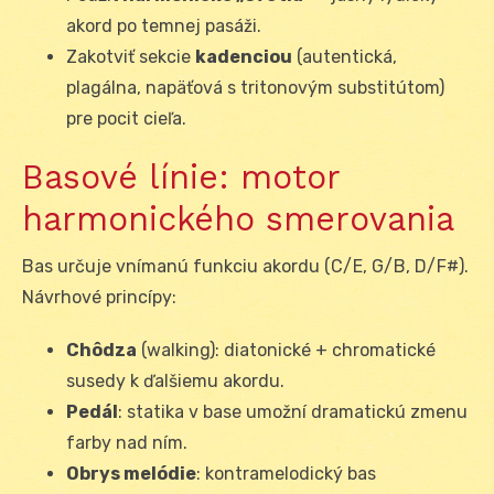
akord po temnej pasáži.
Zakotviť sekcie
kadenciou
(autentická,
plagálna, napäťová s tritonovým substitútom)
pre pocit cieľa.
Basové línie: motor
harmonického smerovania
Bas určuje vnímanú funkciu akordu (C/E, G/B, D/F#).
Návrhové princípy:
Chôdza
(walking): diatonické + chromatické
susedy k ďalšiemu akordu.
Pedál
: statika v base umožní dramatickú zmenu
farby nad ním.
Obrys melódie
: kontramelodický bas