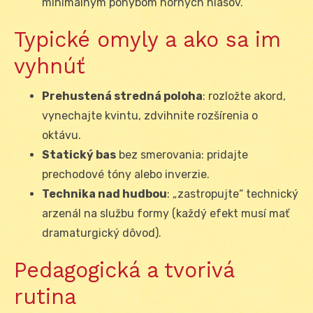
minimálnym pohybom horných hlasov.
Typické omyly a ako sa im
vyhnúť
Prehustená stredná poloha
: rozložte akord,
vynechajte kvintu, zdvihnite rozšírenia o
oktávu.
Statický bas
bez smerovania: pridajte
prechodové tóny alebo inverzie.
Technika nad hudbou
: „zastropujte“ technický
arzenál na službu formy (každý efekt musí mať
dramaturgický dôvod).
Pedagogická a tvorivá
rutina