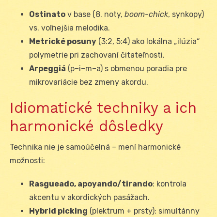
Ostinato
v base (8. noty,
boom-chick
, synkopy)
vs. voľnejšia melodika.
Metrické posuny
(3:2, 5:4) ako lokálna „ilúzia“
polymetrie pri zachovaní čitateľnosti.
Arpeggiá
(p–i–m–a) s obmenou poradia pre
mikrovariácie bez zmeny akordu.
Idiomatické techniky a ich
harmonické dôsledky
Technika nie je samoúčelná – mení harmonické
možnosti:
Rasgueado, apoyando/tirando
: kontrola
akcentu v akordických pasážach.
Hybrid picking
(plektrum + prsty): simultánny