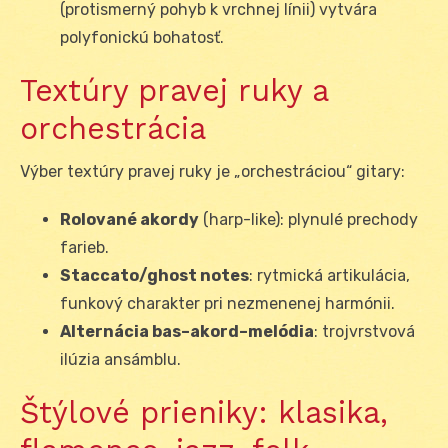
(protismerný pohyb k vrchnej línii) vytvára
polyfonickú bohatosť.
Textúry pravej ruky a
orchestrácia
Výber textúry pravej ruky je „orchestráciou“ gitary:
Rolované akordy
(harp-like): plynulé prechody
farieb.
Staccato/ghost notes
: rytmická artikulácia,
funkový charakter pri nezmenenej harmónii.
Alternácia bas–akord–melódia
: trojvrstvová
ilúzia ansámblu.
Štýlové prieniky: klasika,