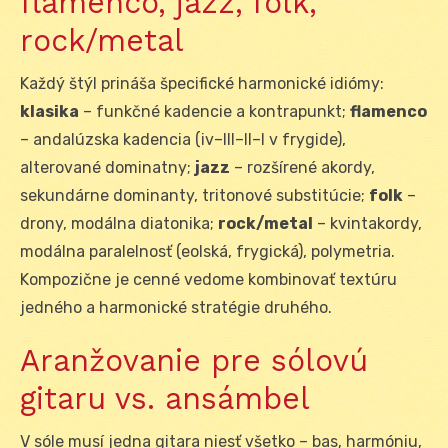
flamenco, jazz, folk,
rock/metal
Každý štýl prináša špecifické harmonické idiómy:
klasika
– funkčné kadencie a kontrapunkt;
flamenco
– andalúzska kadencia (iv–III–II–I v frygide),
alterované dominatny;
jazz
– rozšírené akordy,
sekundárne dominanty, tritonové substitúcie;
folk
–
drony, modálna diatonika;
rock/metal
– kvintakordy,
modálna paralelnosť (eolská, frygická), polymetria.
Kompozične je cenné vedome kombinovať textúru
jedného a harmonické stratégie druhého.
Aranžovanie pre sólovú
gitaru vs. ansámbel
V sóle musí jedna gitara niesť všetko – bas, harmóniu,