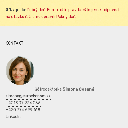
30. apríla
:
Dobrý deň, Fero, máte pravdu, ďakujeme, odpoveď
na otázku č. 2 sme opravili. Pekný deň.
KONTAKT
šéfredaktorka
Simona Česaná
simona@euroekonom.sk
+421 907 234 066
+420 774 699 168
LinkedIn