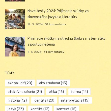
Nové testy 2024: Prijímacie skúšky zo
slovenského jazyka a literatúry
12. 3. 2024
32 komentárov
Prijímacie skúšky na strednú školu z matematiky
a postup riešenia
8. 6. 2023
31 komentárov
TÉMY
ako sa učiť
(20)
ako študovať
(13)
efektívne učenie
(21)
etika
(16)
forma
(14)
história
(12)
identita
(20)
interpretácia
(15)
jazyk
(33)
konflikt
(13)
kontext
(15)