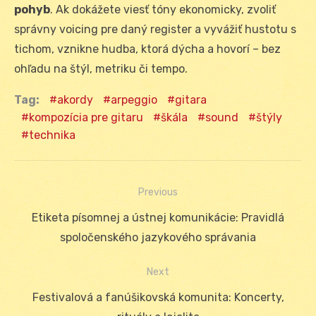
pohyb
. Ak dokážete viesť tóny ekonomicky, zvoliť
správny voicing pre daný register a vyvážiť hustotu s
tichom, vznikne hudba, ktorá dýcha a hovorí – bez
ohľadu na štýl, metriku či tempo.
Tag:
akordy
arpeggio
gitara
kompozícia pre gitaru
škála
sound
štýly
technika
Previous
Navigácia
Previous
Etiketa písomnej a ústnej komunikácie: Pravidlá
v
post:
spoločenského jazykového správania
článku
Next
Next
Festivalová a fanúšikovská komunita: Koncerty,