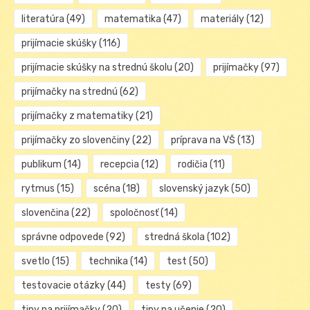
literatúra
(49)
matematika
(47)
materiály
(12)
prijímacie skúšky
(116)
prijímacie skúšky na strednú školu
(20)
prijímačky
(97)
prijímačky na strednú
(62)
prijímačky z matematiky
(21)
prijímačky zo slovenčiny
(22)
príprava na VŠ
(13)
publikum
(14)
recepcia
(12)
rodičia
(11)
rytmus
(15)
scéna
(18)
slovenský jazyk
(50)
slovenčina
(22)
spoločnosť
(14)
správne odpovede
(92)
stredná škola
(102)
svetlo
(15)
technika
(14)
test
(50)
testovacie otázky
(44)
testy
(69)
tipy na prijímačky
(20)
tipy na učenie
(20)