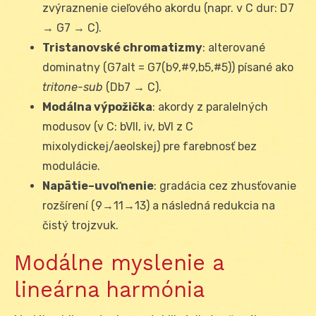
zvýraznenie cieľového akordu (napr. v C dur: D7
→ G7 → C).
Tristanovské chromatizmy
: alterované
dominatny (G7alt = G7(b9,#9,b5,#5)) písané ako
tritone-sub
(Db7 → C).
Modálna výpožička
: akordy z paralelných
modusov (v C: bVII, iv, bVI z C
mixolydickej/aeolskej) pre farebnosť bez
modulácie.
Napätie–uvoľnenie
: gradácia cez zhusťovanie
rozšírení (9→11→13) a následná redukcia na
čistý trojzvuk.
Modálne myslenie a
lineárna harmónia