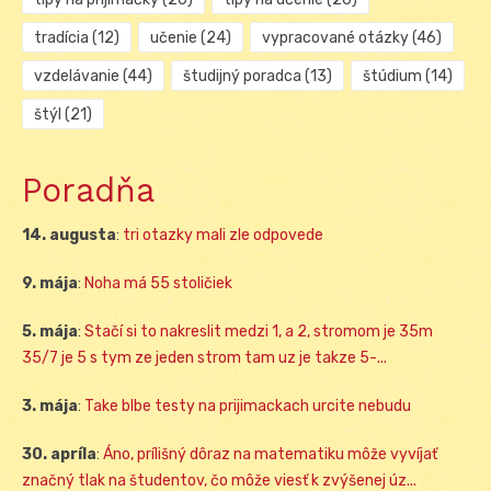
tradícia
(12)
učenie
(24)
vypracované otázky
(46)
vzdelávanie
(44)
študijný poradca
(13)
štúdium
(14)
štýl
(21)
Poradňa
14. augusta
:
tri otazky mali zle odpovede
9. mája
:
Noha má 55 stoličiek
5. mája
:
Stačí si to nakreslit medzi 1, a 2, stromom je 35m
35/7 je 5 s tym ze jeden strom tam uz je takze 5-...
3. mája
:
Take blbe testy na prijimackach urcite nebudu
30. apríla
:
Áno, prílišný dôraz na matematiku môže vyvíjať
značný tlak na študentov, čo môže viesť k zvýšenej úz...