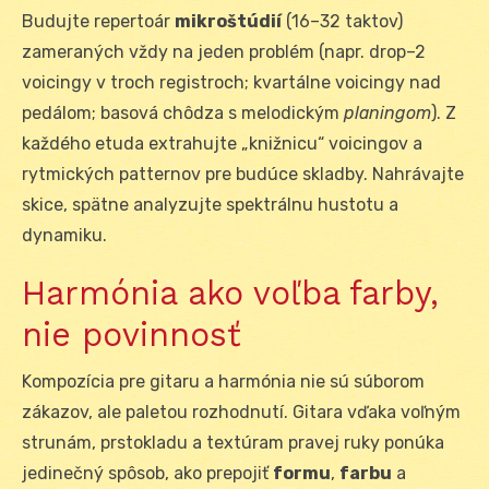
Budujte repertoár
mikroštúdií
(16–32 taktov)
zameraných vždy na jeden problém (napr. drop–2
voicingy v troch registroch; kvartálne voicingy nad
pedálom; basová chôdza s melodickým
planingom
). Z
každého etuda extrahujte „knižnicu“ voicingov a
rytmických patternov pre budúce skladby. Nahrávajte
skice, spätne analyzujte spektrálnu hustotu a
dynamiku.
Harmónia ako voľba farby,
nie povinnosť
Kompozícia pre gitaru a harmónia nie sú súborom
zákazov, ale paletou rozhodnutí. Gitara vďaka voľným
strunám, prstokladu a textúram pravej ruky ponúka
jedinečný spôsob, ako prepojiť
formu
,
farbu
a