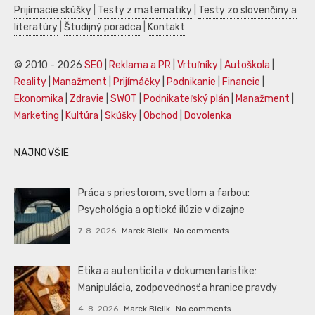
Prijímacie skúšky
|
Testy z matematiky
|
Testy zo slovenčiny a
literatúry
|
Študijný poradca
|
Kontakt
© 2010 - 2026
SEO
|
Reklama a PR
|
Vrtuľníky
|
Autoškola
|
Reality
|
Manažment
|
Prijímáčky
|
Podnikanie
|
Financie
|
Ekonomika
|
Zdravie
|
SWOT
|
Podnikateľský plán
|
Manažment
|
Marketing
|
Kultúra
|
Skúšky
|
Obchod
|
Dovolenka
NAJNOVŠIE
Práca s priestorom, svetlom a farbou:
Psychológia a optické ilúzie v dizajne
7. 8. 2026
Marek Bielik
No comments
Etika a autenticita v dokumentaristike:
Manipulácia, zodpovednosť a hranice pravdy
4. 8. 2026
Marek Bielik
No comments