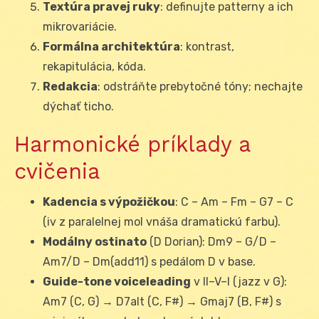
Textúra pravej ruky
: definujte patterny a ich
mikrovariácie.
Formálna architektúra
: kontrast,
rekapitulácia, kóda.
Redakcia
: odstráňte prebytočné tóny; nechajte
dýchať ticho.
Harmonické príklady a
cvičenia
Kadencia s výpožičkou
: C – Am – Fm – G7 – C
(iv z paralelnej mol vnáša dramatickú farbu).
Modálny ostinato
(D Dorian): Dm9 – G/D –
Am7/D – Dm(add11) s pedálom D v base.
Guide-tone voiceleading
v II–V–I (jazz v G):
Am7 (C, G) → D7alt (C, F#) → Gmaj7 (B, F#) s