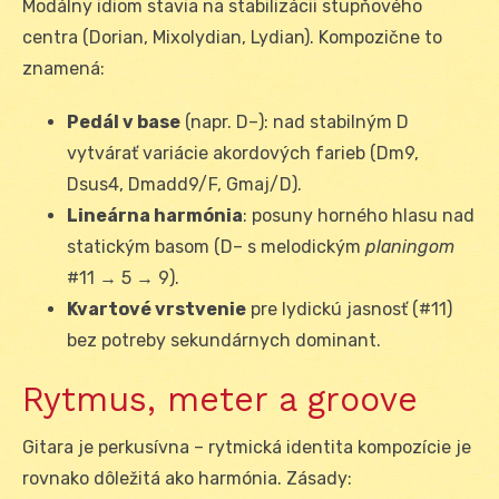
Modálny idiom stavia na stabilizácii stupňového
centra (Dorian, Mixolydian, Lydian). Kompozične to
znamená:
Pedál v base
(napr. D–): nad stabilným D
vytvárať variácie akordových farieb (Dm9,
Dsus4, Dmadd9/F, Gmaj/D).
Lineárna harmónia
: posuny horného hlasu nad
statickým basom (D– s melodickým
planingom
#11 → 5 → 9).
Kvartové vrstvenie
pre lydickú jasnosť (#11)
bez potreby sekundárnych dominant.
Rytmus, meter a groove
Gitara je perkusívna – rytmická identita kompozície je
rovnako dôležitá ako harmónia. Zásady: