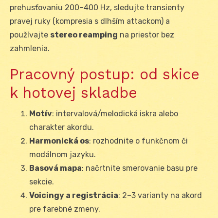
prehusťovaniu 200–400 Hz, sledujte transienty
pravej ruky (kompresia s dlhším attackom) a
používajte
stereo reamping
na priestor bez
zahmlenia.
Pracovný postup: od skice
k hotovej skladbe
Motív
: intervalová/melodická iskra alebo
charakter akordu.
Harmonická os
: rozhodnite o funkčnom či
modálnom jazyku.
Basová mapa
: načrtnite smerovanie basu pre
sekcie.
Voicingy a registrácia
: 2–3 varianty na akord
pre farebné zmeny.