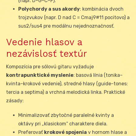
(napr. D–G–C–F).
Polychordy a sus akordy
: kombinácia dvoch
trojzvukov (napr. D nad C = Cmaj9#11 pocitovo) a
sus2/sus4 pre modálnu nejednoznačnosť.
Vedenie hlasov a
nezávislosť textúr
Kompozícia pre sólovú gitaru vyžaduje
kontrapunktické myslenie
: basová línia (tonika–
kvinta–krokové vedenie), stredné hlasy (guide-tones:
tercia a septima) a vrchná melodická linka. Praktické
zásady:
Minimalizovať zbytočné paralelné kvinty a
oktávy pri „klasickom“ charaktere diela.
Preferovať
krokové spojenia
v hornom hlase a