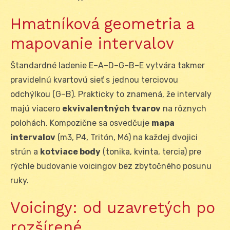
Hmatníková geometria a
mapovanie intervalov
Štandardné ladenie E–A–D–G–B–E vytvára takmer
pravidelnú kvartovú sieť s jednou terciovou
odchýlkou (G–B). Prakticky to znamená, že intervaly
majú viacero
ekvivalentných tvarov
na rôznych
polohách. Kompozične sa osvedčuje
mapa
intervalov
(m3, P4, Tritón, M6) na každej dvojici
strún a
kotviace body
(tonika, kvinta, tercia) pre
rýchle budovanie voicingov bez zbytočného posunu
ruky.
Voicingy: od uzavretých po
rozšírené