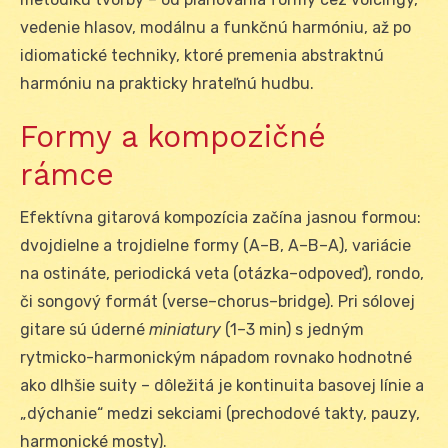
vedenie hlasov, modálnu a funkčnú harmóniu, až po
idiomatické techniky, ktoré premenia abstraktnú
harmóniu na prakticky hrateľnú hudbu.
Formy a kompozičné
rámce
Efektívna gitarová kompozícia začína jasnou formou:
dvojdielne a trojdielne formy (A–B, A–B–A), variácie
na ostináte, periodická veta (otázka–odpoveď), rondo,
či songový formát (verse–chorus–bridge). Pri sólovej
gitare sú úderné
miniatury
(1–3 min) s jedným
rytmicko-harmonickým nápadom rovnako hodnotné
ako dlhšie suity – dôležitá je kontinuita basovej línie a
„dýchanie“ medzi sekciami (prechodové takty, pauzy,
harmonické mosty).