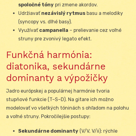
spoločné tóny
pri zmene akordov.
Udržiavať
nezávislý rytmus
basu a melodiky
(syncopy vs. dlhé basy).
Využívať
campanella
– prelievanie cez voľné
struny pre zvonivý legato efekt.
Funkčná harmónia:
diatonika, sekundárne
dominanty a výpožičky
Jadro európskej a populárnej harmónie tvoria
stupňové funkcie (T–S–D). Na gitare ich možno
modelovať vo všetkých tóninách s ohľadom na polohu
a voľné struny. Pokročilejšie postupy:
Sekundárne dominanty
(V/V, V/ii): rýchle