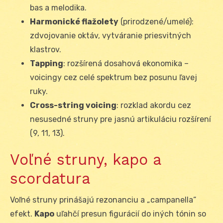
bas a melodika.
Harmonické flažolety
(prirodzené/umelé):
zdvojovanie oktáv, vytváranie priesvitných
klastrov.
Tapping
: rozšírená dosahová ekonomika –
voicingy cez celé spektrum bez posunu ľavej
ruky.
Cross-string voicing
: rozklad akordu cez
nesusedné struny pre jasnú artikuláciu rozšírení
(9, 11, 13).
Voľné struny, kapo a
scordatura
Voľné struny prinášajú rezonanciu a „campanella“
efekt.
Kapo
uľahčí presun figurácií do iných tónin so