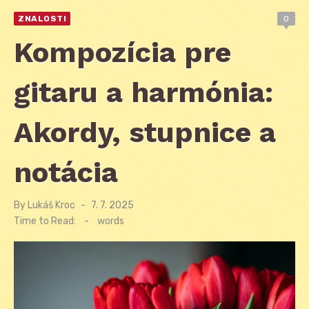
ZNALOSTI
0
Kompozícia pre
gitaru a harmónia:
Akordy, stupnice a
notácia
By
Lukáš Kroc
Posted
7. 7. 2025
on
Time to Read:
-
words