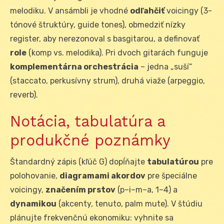
melodiku. V ansámbli je vhodné
odľahčiť
voicingy (3-
tónové štruktúry, guide tones), obmedziť nízky
register, aby nerezonoval s basgitarou, a definovať
role
(komp vs. melodika). Pri dvoch gitarách funguje
komplementárna orchestrácia
– jedna „suší“
(staccato, perkusívny strum), druhá viaže (arpeggio,
reverb).
Notácia, tabulatúra a
produkčné poznámky
Štandardný zápis (kľúč G) dopĺňajte
tabulatúrou
pre
polohovanie,
diagramami akordov
pre špeciálne
voicingy,
značením prstov
(p–i–m–a, 1–4) a
dynamikou
(akcenty, tenuto, palm mute). V štúdiu
plánujte frekvenčnú ekonomiku: vyhnite sa