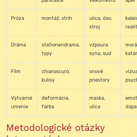
parataxia
veľkomesto
apel
Próza
montáž, strih
ulica, dav,
kale
stroj
reali
Dráma
stationendrama,
vzpoura
morá
typy
syna, sud
kata
Film
chiaroscuro,
snové
vizua
kulisy
priestory
psyc
Výtvarné
deformácia,
maska,
emot
umenie
farba
ulica
dopa
Metodologické otázky