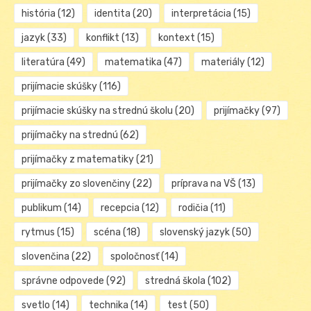
história
(12)
identita
(20)
interpretácia
(15)
jazyk
(33)
konflikt
(13)
kontext
(15)
literatúra
(49)
matematika
(47)
materiály
(12)
prijímacie skúšky
(116)
prijímacie skúšky na strednú školu
(20)
prijímačky
(97)
prijímačky na strednú
(62)
prijímačky z matematiky
(21)
prijímačky zo slovenčiny
(22)
príprava na VŠ
(13)
publikum
(14)
recepcia
(12)
rodičia
(11)
rytmus
(15)
scéna
(18)
slovenský jazyk
(50)
slovenčina
(22)
spoločnosť
(14)
správne odpovede
(92)
stredná škola
(102)
svetlo
(14)
technika
(14)
test
(50)