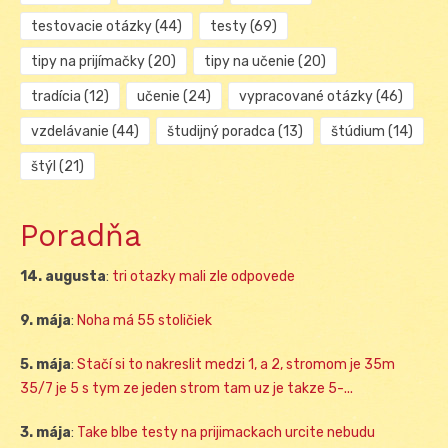
testovacie otázky
(44)
testy
(69)
tipy na prijímačky
(20)
tipy na učenie
(20)
tradícia
(12)
učenie
(24)
vypracované otázky
(46)
vzdelávanie
(44)
študijný poradca
(13)
štúdium
(14)
štýl
(21)
Poradňa
14. augusta
:
tri otazky mali zle odpovede
9. mája
:
Noha má 55 stoličiek
5. mája
:
Stačí si to nakreslit medzi 1, a 2, stromom je 35m
35/7 je 5 s tym ze jeden strom tam uz je takze 5-...
3. mája
:
Take blbe testy na prijimackach urcite nebudu