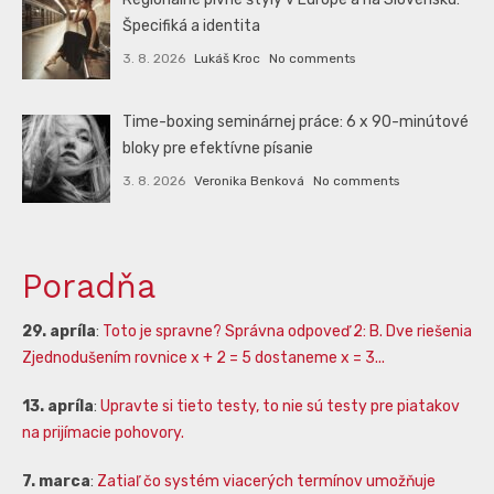
Špecifiká a identita
3. 8. 2026
Lukáš Kroc
No comments
Time-boxing seminárnej práce: 6 x 90-minútové
bloky pre efektívne písanie
3. 8. 2026
Veronika Benková
No comments
Poradňa
29. apríla
:
Toto je spravne? Správna odpoveď 2: B. Dve riešenia
Zjednodušením rovnice x + 2 = 5 dostaneme x = 3...
13. apríla
:
Upravte si tieto testy, to nie sú testy pre piatakov
na prijímacie pohovory.
7. marca
:
Zatiaľ čo systém viacerých termínov umožňuje