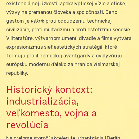
existenciálnej úzkosti, apokalyptickej vízie a etickej
výzvy na premenou človeka a spoločnosti. Jeho
gestom je
výkrik
proti odcudzeniu technickej
civilizácie, proti militarizmu a proti estetizmu secesie.
V literatúre, výtvarnom umení, divadle a filme vytvára
expresionizmus sieť estetických stratégií, ktoré
formujú profil nemeckej avantgardy a ovplyvňujú
európsku modernu ďaleko za hranice Weimarskej
republiky.
Historický kontext:
industrializácia,
veľkomesto, vojna a
revolúcia
Na prelome storočí akceleruje urbanizácia (Berlín,