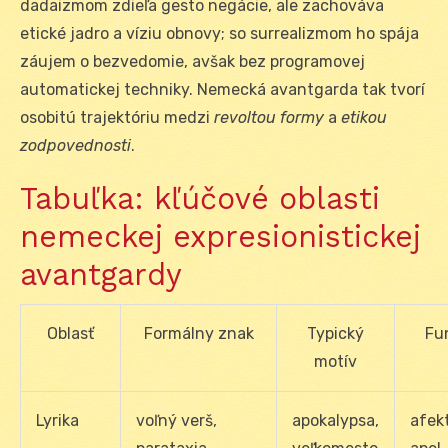
dadaizmom zdieľa gesto negácie, ale zachováva
etické jadro a víziu obnovy; so surrealizmom ho spája
záujem o bezvedomie, avšak bez programovej
automatickej techniky. Nemecká avantgarda tak tvorí
osobitú trajektóriu medzi
revoltou formy
a
etikou
zodpovednosti
.
Tabuľka: kľúčové oblasti
nemeckej expresionistickej
avantgardy
Oblasť
Formálny znak
Typický
Fu
motív
Lyrika
voľný verš,
apokalypsa,
afekt