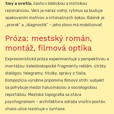
tmy a svetla
, často s biblickou a mýtickou
rezonanciou. Verš je neraz voľný, rytmus sa buduje
opakovaním motívov a intonačných šokov. Básnik je
„prorok“ a „diagnostik“ – jeho slovo má mobilizovať.
Próza: mestský román,
montáž, filmová optika
Expresionistická próza experimentuje s perspektívou a
montážou: kaleidoskopické fragmenty reklám, útržky
dialógov, telegramy, titulky, správy z tlače.
Kompozícia výrobne pripomína filmový strih; subjekt
sa pohybuje medzi halucináciou a sociologickou
reportážou. Mestská topografia sa stáva
psychogramom
– architektúra odráža vnútro postáv,
chaos ulice rezonuje v syntaxe.