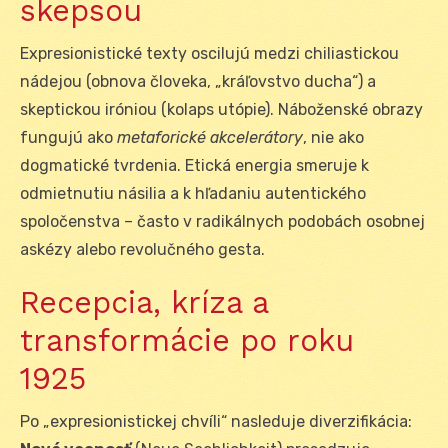
skepsou
Expresionistické texty oscilujú medzi chiliastickou
nádejou (obnova človeka, „kráľovstvo ducha“) a
skeptickou iróniou (kolaps utópie). Náboženské obrazy
fungujú ako
metaforické akcelerátory
, nie ako
dogmatické tvrdenia. Etická energia smeruje k
odmietnutiu násilia a k hľadaniu autentického
spoločenstva – často v radikálnych podobách osobnej
askézy alebo revolučného gesta.
Recepcia, kríza a
transformácie po roku
1925
Po „expresionistickej chvíli“ nasleduje diverzifikácia: