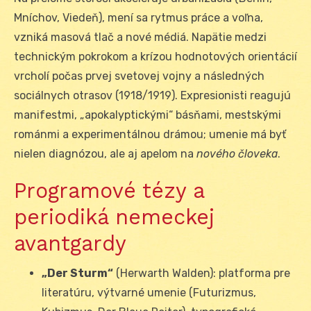
Mníchov, Viedeň), mení sa rytmus práce a voľna,
vzniká masová tlač a nové médiá. Napätie medzi
technickým pokrokom a krízou hodnotových orientácií
vrcholí počas prvej svetovej vojny a následných
sociálnych otrasov (1918/1919). Expresionisti reagujú
manifestmi, „apokalyptickými“ básňami, mestskými
románmi a experimentálnou drámou; umenie má byť
nielen diagnózou, ale aj apelom na
nového človeka
.
Programové tézy a
periodiká nemeckej
avantgardy
„Der Sturm“
(Herwarth Walden): platforma pre
literatúru, výtvarné umenie (Futurizmus,