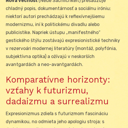
Nová vecnosť
(Neue Sachlichkeit) presadzuje
chladný popis, dokumentárnosť a sociálnu iróniu;
niektorí autori prechádzajú k reflexívnejšiemu
modernizmu, iní k politickému divadlu alebo
publicistike. Napriek ústupu „manifestného“
gestického štýlu zostávajú expresionistické techniky
v rezervoári modernej literatúry (montáž, polyfónia,
subjektívna optika) a ožívajú v neskorších
avantgardách a neo-avantgardách.
Komparatívne horizonty:
vzťahy k futurizmu,
dadaizmu a surrealizmu
Expresionizmus zdieľa s futurizmom fascináciu
dynamikou, no odmieta jeho apologiu stroja; s