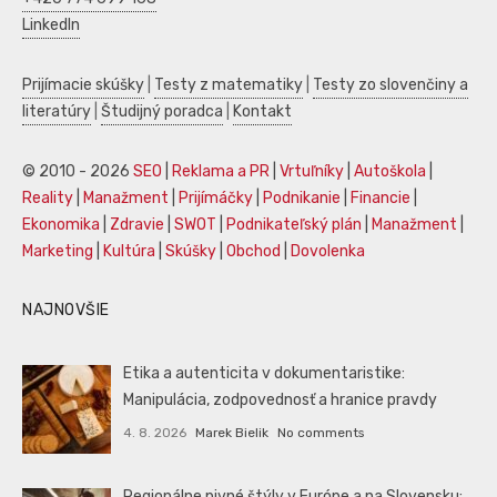
LinkedIn
Prijímacie skúšky
|
Testy z matematiky
|
Testy zo slovenčiny a
literatúry
|
Študijný poradca
|
Kontakt
© 2010 - 2026
SEO
|
Reklama a PR
|
Vrtuľníky
|
Autoškola
|
Reality
|
Manažment
|
Prijímáčky
|
Podnikanie
|
Financie
|
Ekonomika
|
Zdravie
|
SWOT
|
Podnikateľský plán
|
Manažment
|
Marketing
|
Kultúra
|
Skúšky
|
Obchod
|
Dovolenka
NAJNOVŠIE
Etika a autenticita v dokumentaristike:
Manipulácia, zodpovednosť a hranice pravdy
4. 8. 2026
Marek Bielik
No comments
Regionálne pivné štýly v Európe a na Slovensku: