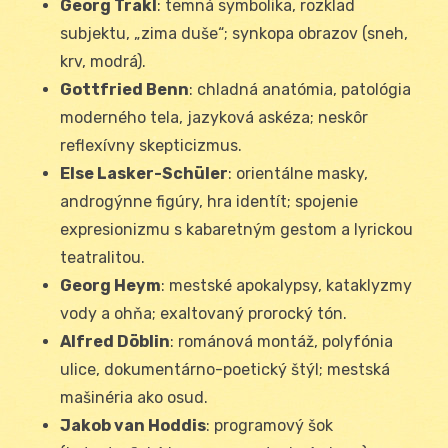
Georg Trakl
: temná symbolika, rozklad
subjektu, „zima duše“; synkopa obrazov (sneh,
krv, modrá).
Gottfried Benn
: chladná anatómia, patológia
moderného tela, jazyková askéza; neskôr
reflexívny skepticizmus.
Else Lasker-Schüler
: orientálne masky,
androgýnne figúry, hra identít; spojenie
expresionizmu s kabaretným gestom a lyrickou
teatralitou.
Georg Heym
: mestské apokalypsy, kataklyzmy
vody a ohňa; exaltovaný prorocký tón.
Alfred Döblin
: románová montáž, polyfónia
ulice, dokumentárno-poetický štýl; mestská
mašinéria ako osud.
Jakob van Hoddis
: programový šok