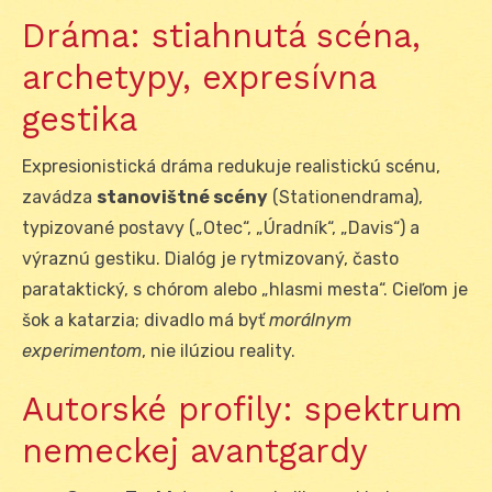
Dráma: stiahnutá scéna,
archetypy, expresívna
gestika
Expresionistická dráma redukuje realistickú scénu,
zavádza
stanovištné scény
(Stationendrama),
typizované postavy („Otec“, „Úradník“, „Davis“) a
výraznú gestiku. Dialóg je rytmizovaný, často
parataktický, s chórom alebo „hlasmi mesta“. Cieľom je
šok a katarzia; divadlo má byť
morálnym
experimentom
, nie ilúziou reality.
Autorské profily: spektrum
nemeckej avantgardy