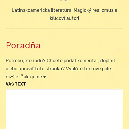
článku
Next
Latinskoamerická literatúra: Magický realizmus a
post:
kľúčoví autori
Poradňa
Potrebujete radu? Chcete pridať komentár, doplniť
alebo upraviť túto stránku? Vyplňte textové pole
nižšie. Ďakujeme ♥
VÁŠ TEXT