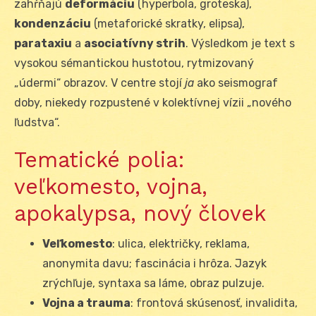
zahŕňajú
deformáciu
(hyperbola, groteska),
kondenzáciu
(metaforické skratky, elipsa),
parataxiu
a
asociatívny strih
. Výsledkom je text s
vysokou sémantickou hustotou, rytmizovaný
„údermi“ obrazov. V centre stojí
ja
ako seismograf
doby, niekedy rozpustené v kolektívnej vízii „nového
ľudstva“.
Tematické polia:
veľkomesto, vojna,
apokalypsa, nový človek
Veľkomesto
: ulica, električky, reklama,
anonymita davu; fascinácia i hrôza. Jazyk
zrýchľuje, syntaxa sa láme, obraz pulzuje.
Vojna a trauma
: frontová skúsenosť, invalidita,