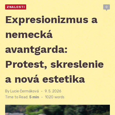
ZNALOSTI
0
Expresionizmus a
nemecká
avantgarda:
Protest, skreslenie
a nová estetika
By
Lucie Čermáková
Posted
9. 5. 2026
on
Time to Read:
5 min
-
1020
words