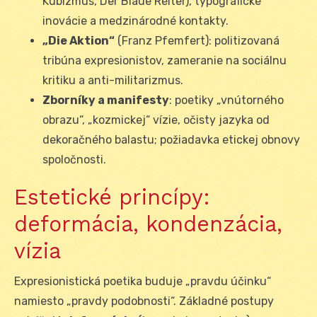
Kubizmus, Der Blaue Reiter), typografické
inovácie a medzinárodné kontakty.
„Die Aktion“
(Franz Pfemfert): politizovaná
tribúna expresionistov, zameranie na sociálnu
kritiku a anti-militarizmus.
Zborníky a manifesty
: poetiky „vnútorného
obrazu“, „kozmickej“ vízie, očisty jazyka od
dekoračného balastu; požiadavka etickej obnovy
spoločnosti.
Estetické princípy:
deformácia, kondenzácia,
vízia
Expresionistická poetika buduje „pravdu účinku“
namiesto „pravdy podobnosti“. Základné postupy