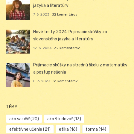
jazyka a literatúry
7. 6. 2023
32 komentárov
Nové testy 2024: Prijímacie skúšky zo
slovenského jazyka a literatúry
12. 3. 2024
32 komentárov
Prijímacie skúšky na strednú školu z matematiky
a postup riešenia
8. 6. 2023
31 komentárov
TÉMY
ako sa učiť
(20)
ako študovať
(13)
efektívne učenie
(21)
etika
(16)
forma
(14)