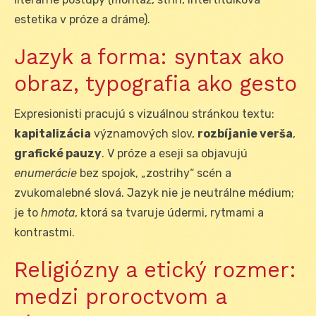
estetika v próze a dráme).
Jazyk a forma: syntax ako
obraz, typografia ako gesto
Expresionisti pracujú s vizuálnou stránkou textu:
kapitalizácia
významových slov,
rozbíjanie verša
,
grafické pauzy
. V próze a eseji sa objavujú
enumerácie
bez spojok, „zostrihy“ scén a
zvukomalebné slová. Jazyk nie je neutrálne médium;
je to
hmota
, ktorá sa tvaruje údermi, rytmami a
kontrastmi.
Religiózny a etický rozmer:
medzi proroctvom a