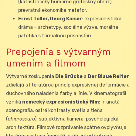
(katastrofický humorne groteskný obraz),
prevratná ekonomika metafor.
Ernst Toller, Georg Kaiser
: expresionistická
dráma – archetypy, sociálna výzva, morálna
patetika s formálnou prísnosťou.
Prepojenia s výtvarným
umením a filmom
Výtvarné zoskupenia
Die Brücke
a
Der Blaue Reiter
zdieľajú s literatúrou princíp expresívnej deformácie a
duchovného naladenia farby a línie. V kinematografii
vzniká
nemecký expresionistický film
: hranatá
scenografia, ostré kontrasty svetla a tieňa
(
chiaroscuro
), subjektívna kamera, psychologická
architektúra. Filmové rozprávanie spätne ovplyvňuje
literárne postupy (montáž, strih, intertitulková