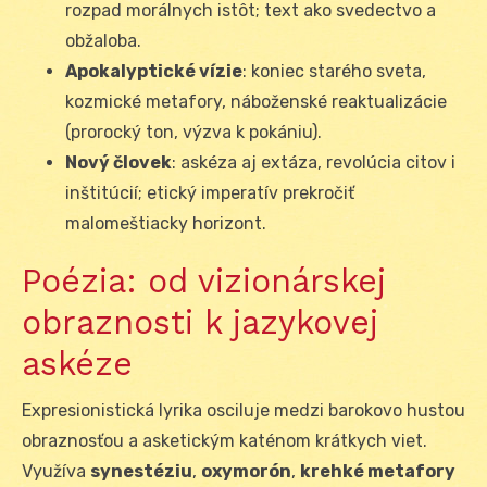
rozpad morálnych istôt; text ako svedectvo a
obžaloba.
Apokalyptické vízie
: koniec starého sveta,
kozmické metafory, náboženské reaktualizácie
(prorocký ton, výzva k pokániu).
Nový človek
: askéza aj extáza, revolúcia citov i
inštitúcií; etický imperatív prekročiť
malomeštiacky horizont.
Poézia: od vizionárskej
obraznosti k jazykovej
askéze
Expresionistická lyrika osciluje medzi barokovo hustou
obraznosťou a asketickým katénom krátkych viet.
Využíva
synestéziu
,
oxymorón
,
krehké metafory