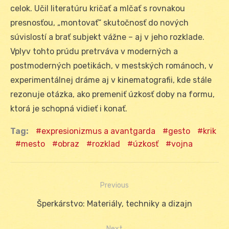
celok. Učil literatúru kričať a mlčať s rovnakou
presnosťou, „montovať“ skutočnosť do nových
súvislostí a brať subjekt vážne – aj v jeho rozklade.
Vplyv tohto prúdu pretrváva v moderných a
postmoderných poetikách, v mestských románoch, v
experimentálnej dráme aj v kinematografii, kde stále
rezonuje otázka, ako premeniť úzkosť doby na formu,
ktorá je schopná vidieť i konať.
Tag:
expresionizmus a avantgarda
gesto
krik
mesto
obraz
rozklad
úzkosť
vojna
Previous
Navigácia
Previous
Šperkárstvo: Materiály, techniky a dizajn
v
post:
Next