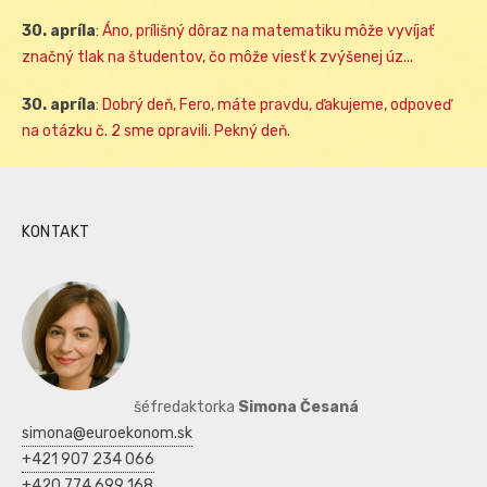
30. apríla
:
Áno, prílišný dôraz na matematiku môže vyvíjať
značný tlak na študentov, čo môže viesť k zvýšenej úz...
30. apríla
:
Dobrý deň, Fero, máte pravdu, ďakujeme, odpoveď
na otázku č. 2 sme opravili. Pekný deň.
KONTAKT
šéfredaktorka
Simona Česaná
simona@euroekonom.sk
+421 907 234 066
+420 774 699 168