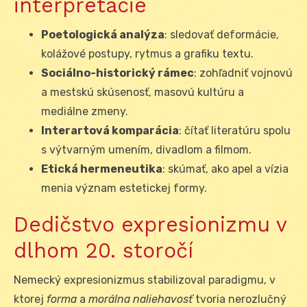
interpretácie
Poetologická analýza
: sledovať deformácie,
kolážové postupy, rytmus a grafiku textu.
Sociálno-historický rámec
: zohľadniť vojnovú
a mestskú skúsenosť, masovú kultúru a
mediálne zmeny.
Interartová komparácia
: čítať literatúru spolu
s výtvarným umením, divadlom a filmom.
Etická hermeneutika
: skúmať, ako apel a vízia
menia význam estetickej formy.
Dedičstvo expresionizmu v
dlhom 20. storočí
Nemecký expresionizmus stabilizoval paradigmu, v
ktorej
forma
a
morálna naliehavosť
tvoria nerozlučný