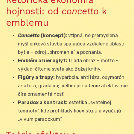
hojnosti: od
concetto
k
emblemu
Concetto
(koncept):
vtipná, no premyslená
myšlienková stavba spájajúca vzdialené oblasti
bytia – zdroj „ohromenia“ a poznania.
Emblém a hieroglyf:
triáda obraz – motto –
výklad; čítanie sveta ako Božej knihy.
Figúry a tropy:
hyperbola, antitéza, oxymorón,
anafora, gradácia; cieľom je riadenie afektov, nie
číra ornamentálnosť.
Paradox a kontrast:
estetika „svetelnej
temnoty“, kde protiklady koexistujú a vyučujú –
„vivum paradoxum“.