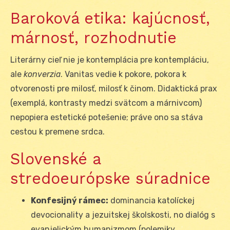
Baroková etika: kajúcnosť,
márnosť, rozhodnutie
Literárny cieľ nie je kontemplácia pre kontempláciu,
ale
konverzia
. Vanitas vedie k pokore, pokora k
otvorenosti pre milosť, milosť k činom. Didaktická prax
(exemplá, kontrasty medzi svätcom a márnivcom)
nepopiera estetické potešenie; práve ono sa stáva
cestou k premene srdca.
Slovenské a
stredoeurópske súradnice
Konfesijný rámec:
dominancia katolíckej
devocionality a jezuitskej školskosti, no dialóg s
evanjelickým humanizmom (polemiky,