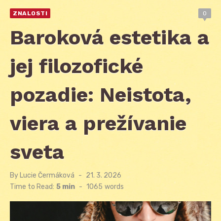
ZNALOSTI
0
Baroková estetika a
jej filozofické
pozadie: Neistota,
viera a prežívanie
sveta
By
Lucie Čermáková
Posted
21. 3. 2026
on
Time to Read:
5 min
-
1065
words