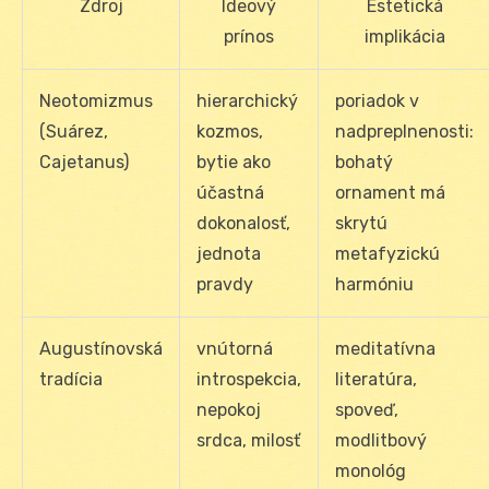
Zdroj
Ideový
Estetická
prínos
implikácia
Neotomizmus
hierarchický
poriadok v
(Suárez,
kozmos,
nadpreplnenosti:
Cajetanus)
bytie ako
bohatý
účastná
ornament má
dokonalosť,
skrytú
jednota
metafyzickú
pravdy
harmóniu
Augustínovská
vnútorná
meditatívna
tradícia
introspekcia,
literatúra,
nepokoj
spoveď,
srdca, milosť
modlitbový
monológ