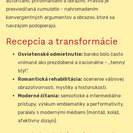
autoritami, prirovnaniami a obrazmi. Pravda je
presviedčaná
cumulatio
– nahromadením
konvergentných argumentov a obrazov, ktoré sa
navzájom podopierajú.
Recepcia a transformácie
Osvietenské odmietnutie:
baroko bolo často
vnímané ako prezdobené a iracionálne – „temný
štýl“.
Romantická rehabilitácia:
ocenenie vášnivej
obrazotvornosti, mystiky a historickosti.
Moderné čítania:
semiotické a intermediálne
prístupy, výskum emblematiky a performativity,
paralely s modernými médiami (montáž, koláž,
afektívny dizajn).