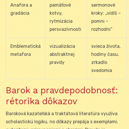
Anafora a
pamäťové
sermonové
gradácia
kotvy,
kroky: „vidíš –
rytmizácia
pomni –
persvazívnosti
rozhodni“
Emblematická
vizualizácia
svieca života,
metafora
abstraktnej
hodiny času,
pravdy
zrkadlo
svedomia
Barok a pravdepodobnosť:
rétorika dôkazov
Baroková kazateľská a traktátová literatúra využíva
scholastickú logiku, no dôkazy prepája s exemplami,