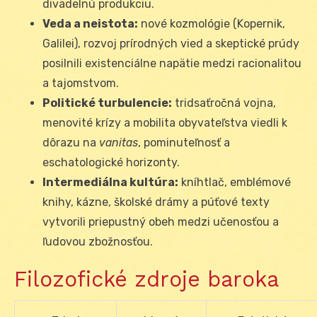
divadelnú produkciu.
Veda a neistota:
nové kozmológie (Kopernik,
Galilei), rozvoj prírodných vied a skeptické prúdy
posilnili existenciálne napätie medzi racionalitou
a tajomstvom.
Politické turbulencie:
tridsaťročná vojna,
menovité krízy a mobilita obyvateľstva viedli k
dôrazu na
vanitas
, pominuteľnosť a
eschatologické horizonty.
Intermediálna kultúra:
kníhtlač, emblémové
knihy, kázne, školské drámy a púťové texty
vytvorili priepustný obeh medzi učenosťou a
ľudovou zbožnosťou.
Filozofické zdroje baroka