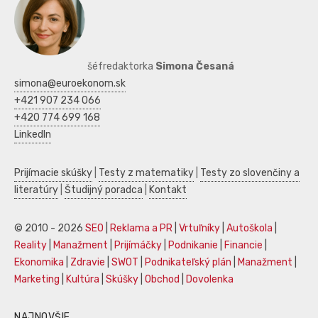
šéfredaktorka
Simona Česaná
simona@euroekonom.sk
+421 907 234 066
+420 774 699 168
LinkedIn
Prijímacie skúšky
|
Testy z matematiky
|
Testy zo slovenčiny a
literatúry
|
Študijný poradca
|
Kontakt
© 2010 - 2026
SEO
|
Reklama a PR
|
Vrtuľníky
|
Autoškola
|
Reality
|
Manažment
|
Prijímáčky
|
Podnikanie
|
Financie
|
Ekonomika
|
Zdravie
|
SWOT
|
Podnikateľský plán
|
Manažment
|
Marketing
|
Kultúra
|
Skúšky
|
Obchod
|
Dovolenka
NAJNOVŠIE