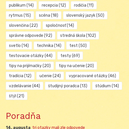
publikum
(14)
recepcia
(12)
rodičia
(11)
rytmus
(15)
scéna
(18)
slovenský jazyk
(50)
slovenčina
(22)
spoločnosť
(14)
správne odpovede
(92)
stredná škola
(102)
svetlo
(14)
technika
(14)
test
(50)
testovacie otázky
(44)
testy
(69)
tipy na prijímačky
(20)
tipy na učenie
(20)
tradícia
(12)
učenie
(24)
vypracované otázky
(46)
vzdelávanie
(44)
študijný poradca
(13)
štúdium
(14)
štýl
(21)
Poradňa
14. augusta
:
tri otazky mali zle odpovede