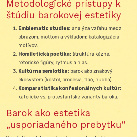
Metodologické prístupy k
štúdiu barokovej estetiky
Emblematic studies:
analýza vzťahu medzi
obrazom, mottom a výkladom; katalogizácia
motívov.
Homiletická poetika:
štruktúra kázne,
rétorické figúry, rytmus a hlas.
Kultúrna semiotika:
barok ako znakový
ekosystém (kostol, procesia, tlač, hudba).
Komparatistika konfesionálnych kultúr:
katolícke vs. protestantské varianty baroka.
Barok ako estetika
„usporiadaného prebytku“