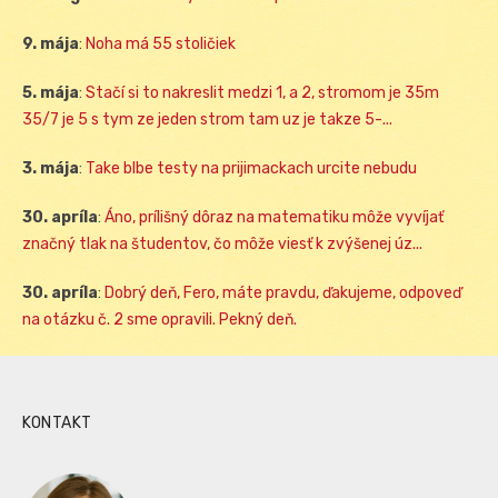
9. mája
:
Noha má 55 stoličiek
5. mája
:
Stačí si to nakreslit medzi 1, a 2, stromom je 35m
35/7 je 5 s tym ze jeden strom tam uz je takze 5-...
3. mája
:
Take blbe testy na prijimackach urcite nebudu
30. apríla
:
Áno, prílišný dôraz na matematiku môže vyvíjať
značný tlak na študentov, čo môže viesť k zvýšenej úz...
30. apríla
:
Dobrý deň, Fero, máte pravdu, ďakujeme, odpoveď
na otázku č. 2 sme opravili. Pekný deň.
KONTAKT