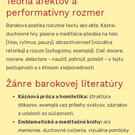
Teória afektov a
performatívny rozmer
Baroková poetika rozumie textu ako
akte
. Kázne,
duchovné hry, piesne a meditácie pôsobia na telo
(hlas, rytmus, pauzy), obrazotvornosť (vizuálna
rétorika) a rozum (syllogizmy, exemplá). Cieľ:
docere,
movere, delectare
– naučiť, pohnúť, potešiť – v tejto
postupnosti a s étosom zodpovednosti.
Žánre barokovej literatúry
Kázňová próza a homiletika:
štruktúra
dôkazov, exemplá cez príbehy svätcov, zázrakov
a udalostí zo súčasnosti.
Emblematické a meditačné knihy:
ars
memoriae
, duchovné cvičenia, vizuálne pomôcky