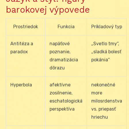
barokovej výpovede
Prostriedok
Funkcia
Príkladový typ
Antitéza a
napäťové
„Svetlo tmy“,
paradox
poznanie,
„sladká bolesť
dramatizácia
pokánia“
dôrazu
Hyperbola
afektívne
nekonečné
zosilnenie,
more
eschatologická
milosrdenstva
perspektíva
vs. priepasť
hriechu