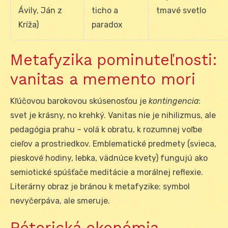
Ávily, Ján z
ticho a
tmavé svetlo
Kríža)
paradox
Metafyzika pominuteľnosti:
vanitas a memento mori
Kľúčovou barokovou skúsenosťou je
kontingencia
:
svet je krásny, no krehký. Vanitas nie je nihilizmus, ale
pedagógia prahu – volá k obratu, k rozumnej voľbe
cieľov a prostriedkov. Emblematické predmety (svieca,
pieskové hodiny, lebka, vädnúce kvety) fungujú ako
semiotické spúšťače meditácie a morálnej reflexie.
Literárny obraz je bránou k metafyzike: symbol
nevyčerpáva, ale smeruje.
Rétorická ekonómia