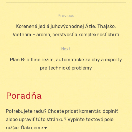
Previous
Navigácia
Previous
Korenené jedlá juhovýchodnej Ázie: Thajsko,
v
post:
Vietnam – aróma, čerstvosť a komplexnosť chutí
článku
Next
Next
Plán B: offline režim, automatické zálohy a exporty
post:
pre technické problémy
Poradňa
Potrebujete radu? Chcete pridať komentár, doplniť
alebo upraviť túto stránku? Vyplňte textové pole
nižšie. Ďakujeme ♥