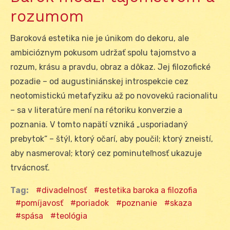
rozumom
Baroková estetika nie je únikom do dekoru, ale
ambicióznym pokusom udržať spolu tajomstvo a
rozum, krásu a pravdu, obraz a dôkaz. Jej filozofické
pozadie – od augustiniánskej introspekcie cez
neotomistickú metafyziku až po novovekú racionalitu
– sa v literatúre mení na rétoriku konverzie a
poznania. V tomto napätí vzniká „usporiadaný
prebytok“ – štýl, ktorý očarí, aby poučil; ktorý zneistí,
aby nasmeroval; ktorý cez pominuteľnosť ukazuje
trvácnosť.
Tag:
divadelnosť
estetika baroka a filozofia
pomíjavosť
poriadok
poznanie
skaza
spása
teológia