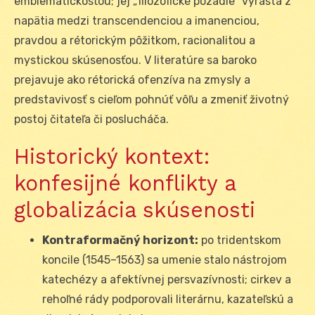
emblematickosťou; jej „filozofické pozadie“ vyrastá z
napätia medzi transcendenciou a imanenciou,
pravdou a rétorickým pôžitkom, racionalitou a
mystickou skúsenosťou. V literatúre sa baroko
prejavuje ako rétorická ofenzíva na zmysly a
predstavivosť s cieľom pohnúť vôľu a zmeniť životný
postoj čitateľa či poslucháča.
Historický kontext:
konfesijné konflikty a
globalizácia skúsenosti
Kontrafor­mačný horizont:
po tridentskom
koncile (1545–1563) sa umenie stalo nástrojom
katechézy a afektívnej persvazívnosti; cirkev a
rehoľné rády podporovali literárnu, kazateľskú a