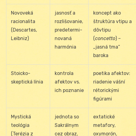
Novoveká
jasnosť a
koncept ako
racionalita
rozlišovanie,
štruktúra vtipu a
(Descartes,
predetermi­
dôvtipu
Leibniz)
no­vaná
(
concetto
) –
harmónia
„jasná tma“
baroka
Stoicko-
kontrola
poetika afektov:
skeptická línia
afektov vs.
riadenie vášní
ich poznanie
rétorickými
figúrami
Mystická
jednota so
extatické
teológia
Sakrálnym
metafory,
(Terézia z
cez obraz,
oxymorón,