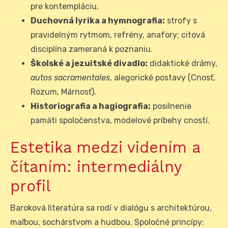
pre kontempláciu.
Duchovná lyrika a hymnografia:
strofy s
pravidelným rytmom, refrény, anafory; citová
disciplína zameraná k poznaniu.
Školské a jezuitské divadlo:
didaktické drámy,
autos sacramentales
, alegorické postavy (Cnosť,
Rozum, Márnosť).
Historiografia a hagiografia:
posilnenie
pamäti spoločenstva, modelové príbehy cností.
Estetika medzi videním a
čítaním: intermediálny
profil
Baroková literatúra sa rodí v dialógu s architektúrou,
maľbou, sochárstvom a hudbou. Spoločné princípy: