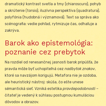
dramatický kontrast svetla a tmy (chiaroscuro), pohyb
a skrútenie (torsio), iluzívna perspektíva (quadratura),
polyfónia (hudobná i významová). Text sa správa ako
scénografia: vedie pohľad, rytmizuje čas, odhaľuje a
zakrýva.
Barok ako epistemológia:
poznanie cez prebytok
Na rozdiel od renesančnej jasnosti barok pripúšťa, že
pravda môže byť uchopiteľná cez
nadbytok znakov
,
ktoré sa navzájom korigujú. Metafora nie je ozdoba,
ale heuristický nástroj: skúša, čo ešte unese
sémantická sieť. Vzniká estetika
pravdepodobnosti
–
čitateľ je vedený k súhlasu postupnou kumuláciou
dôvodov a obrazov.