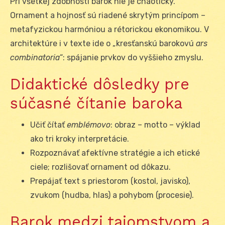
Pri všetkej zdobnosti barok nie je chaotický.
Ornament a hojnosť sú riadené skrytým princípom –
metafyzickou harmóniou a rétorickou ekonomikou. V
architektúre i v texte ide o „kresťanskú barokovú
ars
combinatoria
“: spájanie prvkov do vyššieho zmyslu.
Didaktické dôsledky pre
súčasné čítanie baroka
Učiť čítať
emblémovo
: obraz – motto – výklad
ako tri kroky interpretácie.
Rozpoznávať afektívne stratégie a ich etické
ciele; rozlišovať ornament od dôkazu.
Prepájať text s priestorom (kostol, javisko),
zvukom (hudba, hlas) a pohybom (procesie).
Barok medzi tajomstvom a