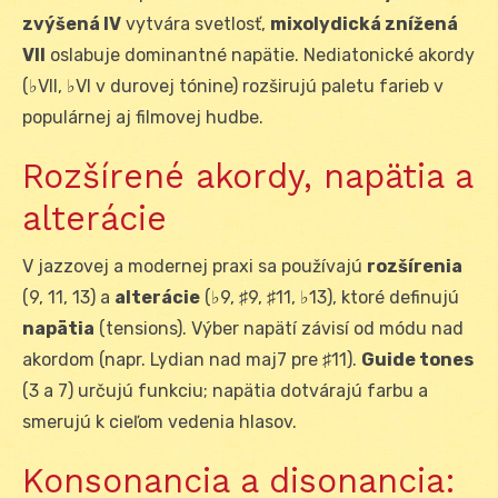
zvýšená IV
vytvára svetlosť,
mixolydická znížená
VII
oslabuje dominantné napätie. Nediatonické akordy
(♭VII, ♭VI v durovej tónine) rozširujú paletu farieb v
populárnej aj filmovej hudbe.
Rozšírené akordy, napätia a
alterácie
V jazzovej a modernej praxi sa používajú
rozšírenia
(9, 11, 13) a
alterácie
(♭9, ♯9, ♯11, ♭13), ktoré definujú
napätia
(tensions). Výber napätí závisí od módu nad
akordom (napr. Lydian nad maj7 pre ♯11).
Guide tones
(3 a 7) určujú funkciu; napätia dotvárajú farbu a
smerujú k cieľom vedenia hlasov.
Konsonancia a disonancia: