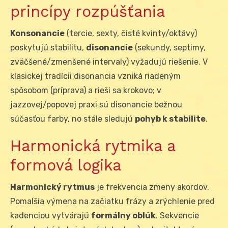
princípy rozpúšťania
Konsonancie
(tercie, sexty, čisté kvinty/oktávy)
poskytujú stabilitu,
disonancie
(sekundy, septimy,
zväčšené/zmenšené intervaly) vyžadujú riešenie. V
klasickej tradícii disonancia vzniká riadeným
spôsobom (príprava) a rieši sa krokovo; v
jazzovej/popovej praxi sú disonancie bežnou
súčasťou farby, no stále sledujú
pohyb k stabilite
.
Harmonická rytmika a
formová logika
Harmonický rytmus
je frekvencia zmeny akordov.
Pomalšia výmena na začiatku frázy a zrýchlenie pred
kadenciou vytvárajú
formálny oblúk
. Sekvencie