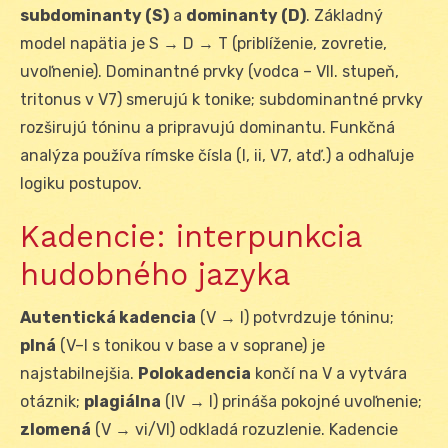
subdominanty (S)
a
dominanty (D)
. Základný
model napätia je S → D → T (priblíženie, zovretie,
uvoľnenie). Dominantné prvky (vodca – VII. stupeň,
tritonus v V7) smerujú k tonike; subdominantné prvky
rozširujú tóninu a pripravujú dominantu. Funkčná
analýza používa rímske čísla (I, ii, V7, atď.) a odhaľuje
logiku postupov.
Kadencie: interpunkcia
hudobného jazyka
Autentická kadencia
(V → I) potvrdzuje tóninu;
plná
(V–I s tonikou v base a v soprane) je
najstabilnejšia.
Polokadencia
končí na V a vytvára
otáznik;
plagiálna
(IV → I) prináša pokojné uvoľnenie;
zlomená
(V → vi/VI) odkladá rozuzlenie. Kadencie