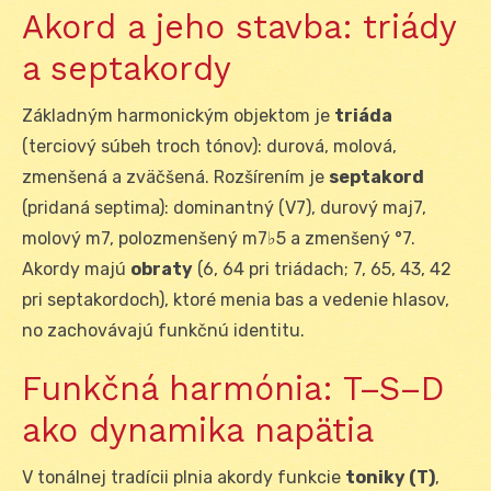
Akord a jeho stavba: triády
a septakordy
Základným harmonickým objektom je
triáda
(terciový súbeh troch tónov): durová, molová,
zmenšená a zväčšená. Rozšírením je
septakord
(pridaná septima): dominantný (V7), durový maj7,
molový m7, polozmenšený m7♭5 a zmenšený °7.
Akordy majú
obraty
(6, 6
4
pri triádach; 7, 6
5
, 4
3
, 4
2
pri septakordoch), ktoré menia bas a vedenie hlasov,
no zachovávajú funkčnú identitu.
Funkčná harmónia: T–S–D
ako dynamika napätia
V tonálnej tradícii plnia akordy funkcie
toniky (T)
,