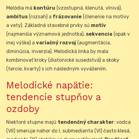
Melódia má
kontúru
(vzostupná, klenutá, vlnivá),
ambitus
(rozsah) a
frázovanie
(členenie na motívy
a vety). Základné stavebné prvky sú
motív
(najmenšia významová jednotka),
sekvencia
(opak v
inej výške) a
variačný rozvoj
(augmentácia,
diminúcia, inverzia). Melodická linka by mala
kombinovať kroky (diatonické susedstvá) a skoky
(tercie, kvarty) s ich následným vyvážením.
Melodické napätie:
tendencie stupňov a
ozdoby
Niektoré stupne majú
tendenčný charakter
: vodca
(VII) smeruje nahor do I, submedianta (VI) často klesá,