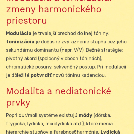
zmeny harmonického
priestoru
Modulácia
je trvalejší prechod do inej tóniny;
tonicizácia
je dočasné zvýraznenie stupňa cez jeho
sekundárnu dominantu (napr. V/V). Bežné stratégie:
pivotný akord (spoločný v oboch tóninách),
chromatické posuny, sekvenčný postup. Pri modulácii
je dôležité
potvrdiť
novú tóninu kadenciou.
Modalita a nediatonické
prvky
Popri dur/moll systéme existujú
módy
(dórska,
frygická, lydická, mixolydická atď.), ktoré menia
hierarchie stupňov a farebnosť harmónie.
Lydická