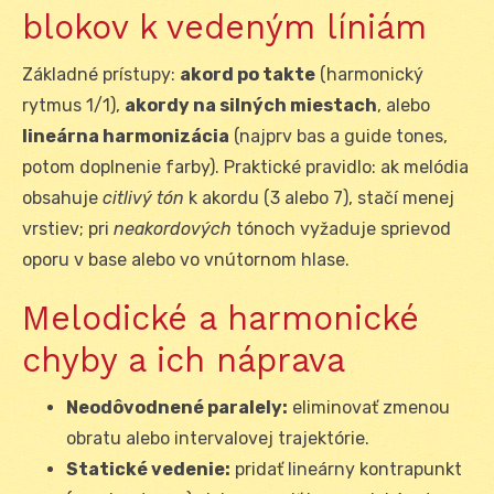
blokov k vedeným líniám
Základné prístupy:
akord po takte
(harmonický
rytmus 1/1),
akordy na silných miestach
, alebo
lineárna harmonizácia
(najprv bas a guide tones,
potom doplnenie farby). Praktické pravidlo: ak melódia
obsahuje
citlivý tón
k akordu (3 alebo 7), stačí menej
vrstiev; pri
neakordových
tónoch vyžaduje sprievod
oporu v base alebo vo vnútornom hlase.
Melodické a harmonické
chyby a ich náprava
Neodôvodnené paralely:
eliminovať zmenou
obratu alebo intervalovej trajektórie.
Statické vedenie:
pridať lineárny kontrapunkt