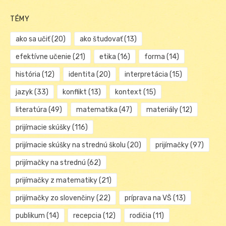
TÉMY
ako sa učiť
(20)
ako študovať
(13)
efektívne učenie
(21)
etika
(16)
forma
(14)
história
(12)
identita
(20)
interpretácia
(15)
jazyk
(33)
konflikt
(13)
kontext
(15)
literatúra
(49)
matematika
(47)
materiály
(12)
prijímacie skúšky
(116)
prijímacie skúšky na strednú školu
(20)
prijímačky
(97)
prijímačky na strednú
(62)
prijímačky z matematiky
(21)
prijímačky zo slovenčiny
(22)
príprava na VŠ
(13)
publikum
(14)
recepcia
(12)
rodičia
(11)