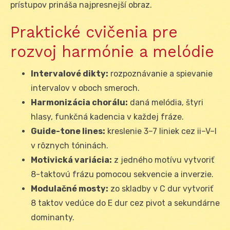
prístupov prináša najpresnejší obraz.
Praktické cvičenia pre
rozvoj harmónie a melódie
Intervalové dikty:
rozpoznávanie a spievanie
intervalov v oboch smeroch.
Harmonizácia chorálu:
daná melódia, štyri
hlasy, funkčná kadencia v každej fráze.
Guide-tone lines:
kreslenie 3–7 liniek cez ii–V–I
v rôznych tóninách.
Motivická variácia:
z jedného motívu vytvoriť
8-taktovú frázu pomocou sekvencie a inverzie.
Modulačné mosty:
zo skladby v C dur vytvoriť
8 taktov vedúce do E dur cez pivot a sekundárne
dominanty.