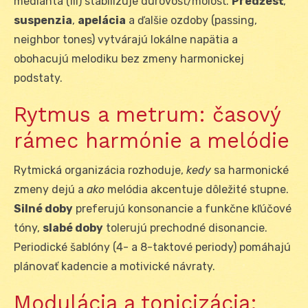
medianta (III) stabilizuje durovosť/molosť.
Predžesť
,
suspenzia
,
apelácia
a ďalšie ozdoby (passing,
neighbor tones) vytvárajú lokálne napätia a
obohacujú melodiku bez zmeny harmonickej
podstaty.
Rytmus a metrum: časový
rámec harmónie a melódie
Rytmická organizácia rozhoduje,
kedy
sa harmonické
zmeny dejú a
ako
melódia akcentuje dôležité stupne.
Silné doby
preferujú konsonancie a funkčne kľúčové
tóny,
slabé doby
tolerujú prechodné disonancie.
Periodické šablóny (4- a 8-taktové periody) pomáhajú
plánovať kadencie a motivické návraty.
Modulácia a tonicizácia: