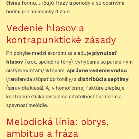
členia formu, určujú frázy a periody a sú opornými
bodmi pre melodický dizajn.
Vedenie hlasov a
kontrapunktické zásady
Pri pohybe medzi akordmi sa sleduje
plynulosť
hlasov
(krok, spoločné tóny), vyhýbanie sa paralelným
čistým kvintám/oktávam,
správne vedenie vodcu
(tendencia stúpať do toniky) a
distribúcia septimy
(spravidla klesá). Aj v homofónnej faktúre zlepšuje
kontrapunktická disciplína čitateľnosť harmónie a
spevnosť melódie.
Melodická línia: obrys,
ambitus a fráza