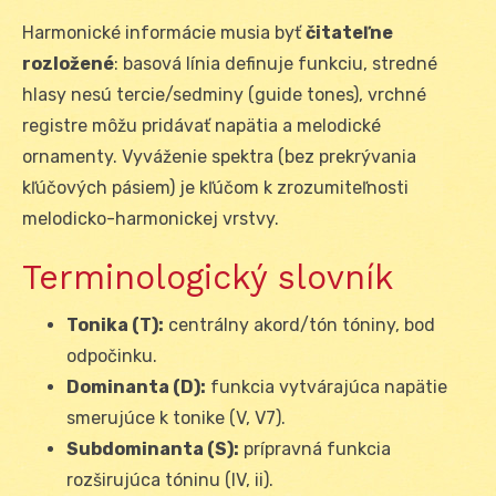
Harmonické informácie musia byť
čitateľne
rozložené
: basová línia definuje funkciu, stredné
hlasy nesú tercie/sedminy (guide tones), vrchné
registre môžu pridávať napätia a melodické
ornamenty. Vyváženie spektra (bez prekrývania
kľúčových pásiem) je kľúčom k zrozumiteľnosti
melodicko-harmonickej vrstvy.
Terminologický slovník
Tonika (T):
centrálny akord/tón tóniny, bod
odpočinku.
Dominanta (D):
funkcia vytvárajúca napätie
smerujúce k tonike (V, V7).
Subdominanta (S):
prípravná funkcia
rozširujúca tóninu (IV, ii).