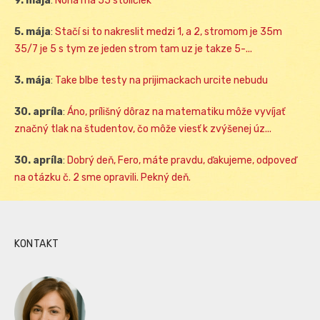
9. mája
:
Noha má 55 stoličiek
5. mája
:
Stačí si to nakreslit medzi 1, a 2, stromom je 35m
35/7 je 5 s tym ze jeden strom tam uz je takze 5-...
3. mája
:
Take blbe testy na prijimackach urcite nebudu
30. apríla
:
Áno, prílišný dôraz na matematiku môže vyvíjať
značný tlak na študentov, čo môže viesť k zvýšenej úz...
30. apríla
:
Dobrý deň, Fero, máte pravdu, ďakujeme, odpoveď
na otázku č. 2 sme opravili. Pekný deň.
KONTAKT