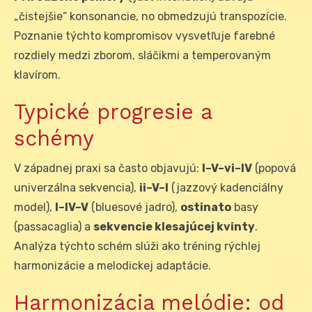
„čistejšie“ konsonancie, no obmedzujú transpozície.
Poznanie týchto kompromisov vysvetľuje farebné
rozdiely medzi zborom, sláčikmi a temperovaným
klavírom.
Typické progresie a
schémy
V západnej praxi sa často objavujú:
I–V–vi–IV
(popová
univerzálna sekvencia),
ii–V–I
(jazzový kadenciálny
model),
I–IV–V
(bluesové jadro),
ostinato
basy
(passacaglia) a
sekvencie klesajúcej kvinty
.
Analýza týchto schém slúži ako tréning rýchlej
harmonizácie a melodickej adaptácie.
Harmonizácia melódie: od