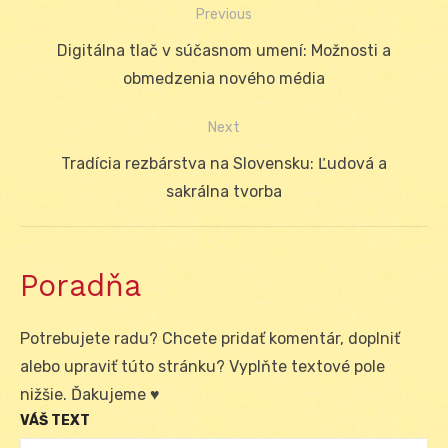
Previous
Navigácia
Previous
Digitálna tlač v súčasnom umení: Možnosti a
v
post:
obmedzenia nového média
článku
Next
Next
Tradícia rezbárstva na Slovensku: Ľudová a
post:
sakrálna tvorba
Poradňa
Potrebujete radu? Chcete pridať komentár, doplniť
alebo upraviť túto stránku? Vyplňte textové pole
nižšie. Ďakujeme ♥
VÁŠ TEXT