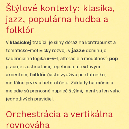
Štýlové kontexty: klasika,
jazz, populárna hudba a
folklór
V
klasickej
tradícii je silný dôraz na kontrapunkt a
tematicko-motivický rozvoj; v
jazze
dominuje
kadenciálna logika ii–V–I, alterácie a modálnosť;
pop
pracuje s ostinatami, repetíciou a textovým
akcentom;
folklór
často využíva pentatoniku,
modálne prvky a heterofóniu. Základy harmónie a
melódie sú prenosné naprieč štýlmi, mení sa len váha
jednotlivých pravidiel.
Orchestrácia a vertikálna
rovnováha