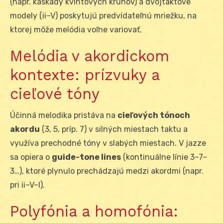
(napr. kaskády kvintových kruhov) a dvojtaktové
modely (ii–V) poskytujú predvídateľnú mriežku, na
ktorej môže melódia voľne variovať.
Melódia v akordickom
kontexte: prízvuky a
cieľové tóny
Účinná melodika pristáva na
cieľových tónoch
akordu
(3, 5, príp. 7) v silných miestach taktu a
využíva prechodné tóny v slabých miestach. V jazze
sa opiera o
guide-tone lines
(kontinuálne línie 3–7–
3…), ktoré plynulo prechádzajú medzi akordmi (napr.
pri ii–V–I).
Polyfónia a homofónia: