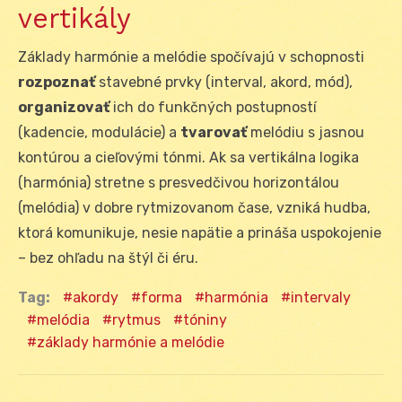
vertikály
Základy harmónie a melódie spočívajú v schopnosti
rozpoznať
stavebné prvky (interval, akord, mód),
organizovať
ich do funkčných postupností
(kadencie, modulácie) a
tvarovať
melódiu s jasnou
kontúrou a cieľovými tónmi. Ak sa vertikálna logika
(harmónia) stretne s presvedčivou horizontálou
(melódia) v dobre rytmizovanom čase, vzniká hudba,
ktorá komunikuje, nesie napätie a prináša uspokojenie
– bez ohľadu na štýl či éru.
Tag:
akordy
forma
harmónia
intervaly
melódia
rytmus
tóniny
základy harmónie a melódie