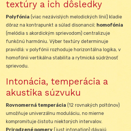
textúry a ich dôsledky
Polyfónia
(viac nezávislých melodických línií) kladie
dôraz na kontrapunkt a súlad disonancií;
homofónia
(melódia s akordickým sprievodom) centralizuje
funkčnú harmóniu. Výber textúry determinuje
pravidlá: v polyfónii rozhoduje horizontálna logika, v
homofónii vertikálna stabilita a rytmická súdržnosť
sprievodu.
Intonácia, temperácia a
akustika súzvuku
Rovnomerná temperácia
(12 rovnakých poltónov)
umožňuje univerzálnu moduláciu, no mierne
kompromituje čistotu niektorých intervalov.
Prirodzené pomery
(just intonation) dávajú