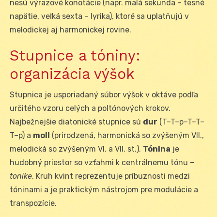
nesú výrazové konotácie (napr. malá sekunda – tesné
napätie, veľká sexta – lyrika), ktoré sa uplatňujú v
melodickej aj harmonickej rovine.
Stupnice a tóniny:
organizácia výšok
Stupnica je usporiadaný súbor výšok v oktáve podľa
určitého vzoru celých a poltónových krokov.
Najbežnejšie diatonické stupnice sú
dur
(T–T–p–T–T–
T–p) a
moll
(prirodzená, harmonická so zvýšeným VII.,
melodická so zvýšeným VI. a VII. st.).
Tónina
je
hudobný priestor so vzťahmi k centrálnemu tónu –
tonike
. Kruh kvint reprezentuje príbuznosti medzi
tóninami a je praktickým nástrojom pre modulácie a
transpozície.