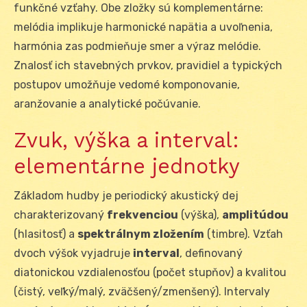
funkčné vzťahy. Obe zložky sú komplementárne:
melódia implikuje harmonické napätia a uvoľnenia,
harmónia zas podmieňuje smer a výraz melódie.
Znalosť ich stavebných prvkov, pravidiel a typických
postupov umožňuje vedomé komponovanie,
aranžovanie a analytické počúvanie.
Zvuk, výška a interval:
elementárne jednotky
Základom hudby je periodický akustický dej
charakterizovaný
frekvenciou
(výška),
amplitúdou
(hlasitosť) a
spektrálnym zložením
(timbre). Vzťah
dvoch výšok vyjadruje
interval
, definovaný
diatonickou vzdialenosťou (počet stupňov) a kvalitou
(čistý, veľký/malý, zväčšený/zmenšený). Intervaly