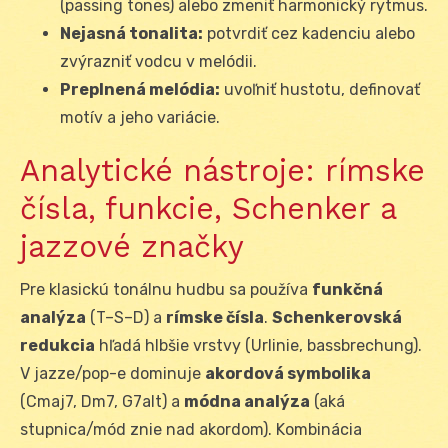
(passing tones) alebo zmeniť harmonický rytmus.
Nejasná tonalita:
potvrdiť cez kadenciu alebo
zvýrazniť vodcu v melódii.
Preplnená melódia:
uvoľniť hustotu, definovať
motív a jeho variácie.
Analytické nástroje: rímske
čísla, funkcie, Schenker a
jazzové značky
Pre klasickú tonálnu hudbu sa používa
funkčná
analýza
(T–S–D) a
rímske čísla
.
Schenkerovská
redukcia
hľadá hlbšie vrstvy (Urlinie, bassbrechung).
V jazze/pop-e dominuje
akordová symbolika
(Cmaj7, Dm7, G7alt) a
módna analýza
(aká
stupnica/mód znie nad akordom). Kombinácia