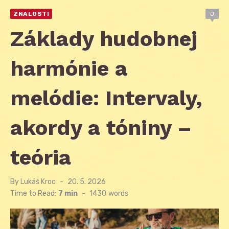
ZNALOSTI
0
Základy hudobnej
harmónie a
melódie: Intervaly,
akordy a tóniny –
teória
By
Lukáš Kroc
Posted
20. 5. 2026
on
Time to Read:
7 min
-
1430
words