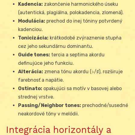
Kadencia:
zakončenie harmonického úseku
(autentická, plagiálna, polokadencia, zlomená).
Modulácia:
prechod do inej tóniny potvrdený
kadenciou.
Tonicizácia:
krátkodobé zvýraznenie stupňa
cez jeho sekundárnu dominantu.
Guide tones:
tercia a septima akordu
definujúce jeho funkciu.
Alterácia:
zmena tónu akordu (♭/♯), rozširuje
farebnosť a napätie.
Ostinato:
opakujúci sa motív v basovej alebo
strednej vrstve.
Passing/Neighbor tones:
prechodné/susedné
neakordové tóny v melódii.
Integrácia horizontály a