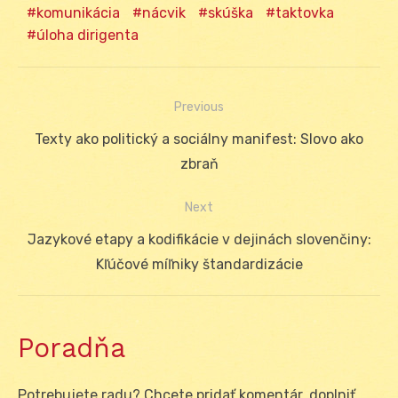
komunikácia
nácvik
skúška
taktovka
úloha dirigenta
Previous
Navigácia
Previous
Texty ako politický a sociálny manifest: Slovo ako
v
post:
zbraň
článku
Next
Next
Jazykové etapy a kodifikácie v dejinách slovenčiny:
post:
Kľúčové míľniky štandardizácie
Poradňa
Potrebujete radu? Chcete pridať komentár, doplniť