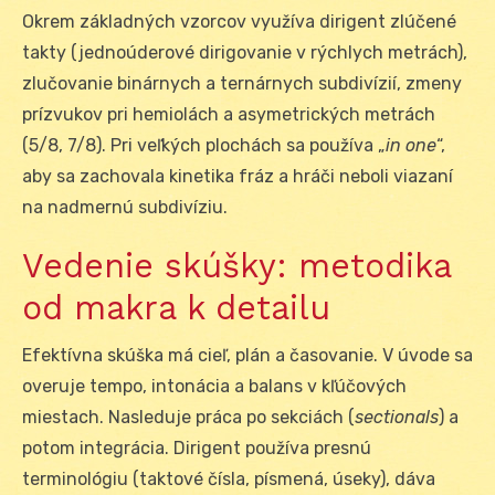
Okrem základných vzorcov využíva dirigent zlúčené
takty (jednoúderové dirigovanie v rýchlych metrách),
zlučovanie binárnych a ternárnych subdivízií, zmeny
prízvukov pri hemiolách a asymetrických metrách
(5/8, 7/8). Pri veľkých plochách sa používa „
in one
“,
aby sa zachovala kinetika fráz a hráči neboli viazaní
na nadmernú subdivíziu.
Vedenie skúšky: metodika
od makra k detailu
Efektívna skúška má cieľ, plán a časovanie. V úvode sa
overuje tempo, intonácia a balans v kľúčových
miestach. Nasleduje práca po sekciách (
sectionals
) a
potom integrácia. Dirigent používa presnú
terminológiu (taktové čísla, písmená, úseky), dáva