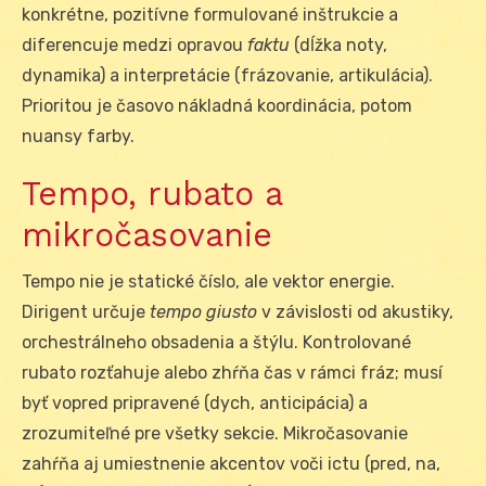
konkrétne, pozitívne formulované inštrukcie a
diferencuje medzi opravou
faktu
(dĺžka noty,
dynamika) a interpretácie (frázovanie, artikulácia).
Prioritou je časovo nákladná koordinácia, potom
nuansy farby.
Tempo, rubato a
mikročasovanie
Tempo nie je statické číslo, ale vektor energie.
Dirigent určuje
tempo giusto
v závislosti od akustiky,
orchestrálneho obsadenia a štýlu. Kontrolované
rubato rozťahuje alebo zhŕňa čas v rámci fráz; musí
byť vopred pripravené (dych, anticipácia) a
zrozumiteľné pre všetky sekcie. Mikročasovanie
zahŕňa aj umiestnenie akcentov voči ictu (pred, na,