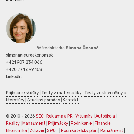
šéfredaktorka
Simona Česaná
simona@euroekonom.sk
+421 907 234 066
+420 774 699 168
LinkedIn
Prijímacie skúšky
|
Testy z matematiky
|
Testy zo slovenčiny a
literatúry
|
Študijný poradca
|
Kontakt
© 2010 - 2026
SEO
|
Reklama a PR
|
Vrtuľníky
|
Autoškola
|
Reality
|
Manažment
|
Prijímáčky
|
Podnikanie
|
Financie
|
Ekonomika
|
Zdravie
|
SWOT
|
Podnikateľský plán
|
Manažment
|