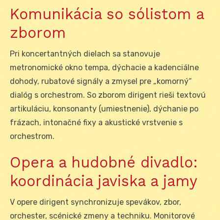
Komunikácia so sólistom a
zborom
Pri koncertantných dielach sa stanovuje
metronomické okno tempa, dýchacie a kadenciálne
dohody, rubatové signály a zmysel pre „komorný“
dialóg s orchestrom. So zborom dirigent rieši textovú
artikuláciu, konsonanty (umiestnenie), dýchanie po
frázach, intonačné fixy a akustické vrstvenie s
orchestrom.
Opera a hudobné divadlo:
koordinácia javiska a jamy
V opere dirigent synchronizuje spevákov, zbor,
orchester, scénické zmeny a techniku. Monitorové