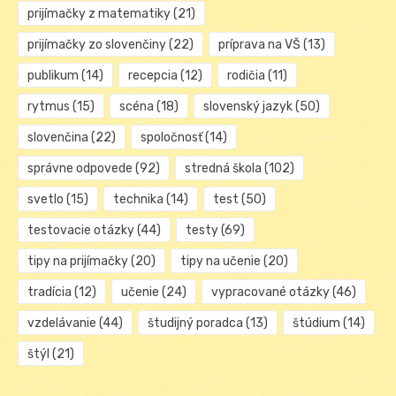
prijímačky z matematiky
(21)
prijímačky zo slovenčiny
(22)
príprava na VŠ
(13)
publikum
(14)
recepcia
(12)
rodičia
(11)
rytmus
(15)
scéna
(18)
slovenský jazyk
(50)
slovenčina
(22)
spoločnosť
(14)
správne odpovede
(92)
stredná škola
(102)
svetlo
(15)
technika
(14)
test
(50)
testovacie otázky
(44)
testy
(69)
tipy na prijímačky
(20)
tipy na učenie
(20)
tradícia
(12)
učenie
(24)
vypracované otázky
(46)
vzdelávanie
(44)
študijný poradca
(13)
štúdium
(14)
štýl
(21)