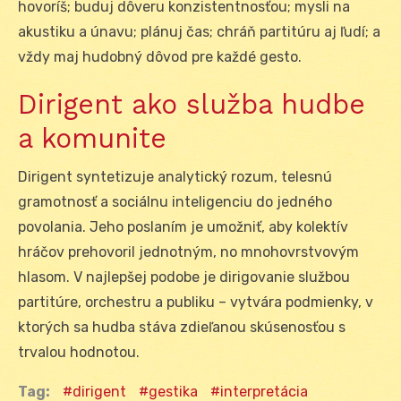
hovoríš; buduj dôveru konzistentnosťou; mysli na
akustiku a únavu; plánuj čas; chráň partitúru aj ľudí; a
vždy maj hudobný dôvod pre každé gesto.
Dirigent ako služba hudbe
a komunite
Dirigent syntetizuje analytický rozum, telesnú
gramotnosť a sociálnu inteligenciu do jedného
povolania. Jeho poslaním je umožniť, aby kolektív
hráčov prehovoril jednotným, no mnohovrstvovým
hlasom. V najlepšej podobe je dirigovanie službou
partitúre, orchestru a publiku – vytvára podmienky, v
ktorých sa hudba stáva zdieľanou skúsenosťou s
trvalou hodnotou.
Tag:
dirigent
gestika
interpretácia