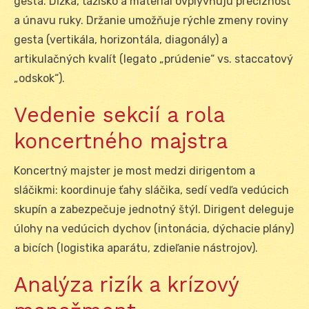
gesta. Dĺžka, ťažisko a materiál ovplyvňujú precíznosť
a únavu ruky. Držanie umožňuje rýchle zmeny roviny
gesta (vertikála, horizontála, diagonály) a
artikulačných kvalít (legato „prúdenie“ vs. staccatový
„odskok“).
Vedenie sekcií a rola
koncertného majstra
Koncertný majster je most medzi dirigentom a
sláčikmi: koordinuje ťahy sláčika, sedí vedľa vedúcich
skupín a zabezpečuje jednotný štýl. Dirigent deleguje
úlohy na vedúcich dychov (intonácia, dýchacie plány)
a bicích (logistika aparátu, zdieľanie nástrojov).
Analýza rizík a krízový