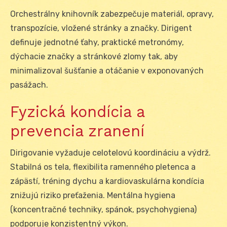
Orchestrálny knihovník zabezpečuje materiál, opravy,
transpozície, vložené stránky a značky. Dirigent
definuje jednotné ťahy, praktické metronómy,
dýchacie značky a stránkové zlomy tak, aby
minimalizoval šušťanie a otáčanie v exponovaných
pasážach.
Fyzická kondícia a
prevencia zranení
Dirigovanie vyžaduje celotelovú koordináciu a výdrž.
Stabilná os tela, flexibilita ramenného pletenca a
zápästí, tréning dychu a kardiovaskulárna kondícia
znižujú riziko preťaženia. Mentálna hygiena
(koncentračné techniky, spánok, psychohygiena)
podporuje konzistentný výkon.