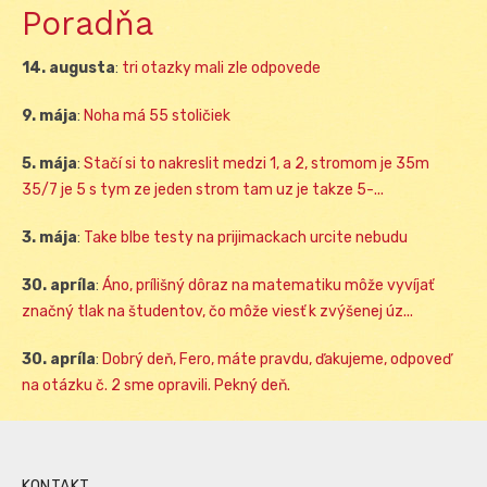
Poradňa
14. augusta
:
tri otazky mali zle odpovede
9. mája
:
Noha má 55 stoličiek
5. mája
:
Stačí si to nakreslit medzi 1, a 2, stromom je 35m
35/7 je 5 s tym ze jeden strom tam uz je takze 5-...
3. mája
:
Take blbe testy na prijimackach urcite nebudu
30. apríla
:
Áno, prílišný dôraz na matematiku môže vyvíjať
značný tlak na študentov, čo môže viesť k zvýšenej úz...
30. apríla
:
Dobrý deň, Fero, máte pravdu, ďakujeme, odpoveď
na otázku č. 2 sme opravili. Pekný deň.
KONTAKT