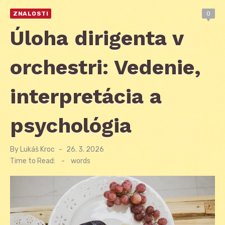
ZNALOSTI
0
Úloha dirigenta v
orchestri: Vedenie,
interpretácia a
psychológia
By
Lukáš Kroc
Posted
26. 3. 2026
on
Time to Read:
-
words