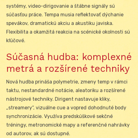
systémy, video-dirigovanie a štábne signály sú
súčasťou práce. Tempa musia reflektovať dýchanie
spevákov, dramatickú akciu a akustiku javiska.
Flexibilita a okamžitá reakcia na scénické okolnosti sú
kľúčové.
Súčasná hudba: komplexné
metrá a rozšírené techniky
Nová hudba prináša polymetrie, zmeny temp v rámci
taktu, nestandardné notácie, aleatoriku a rozšírené
nástrojové techniky. Dirigent nastavuje kliky,
„streamery“, vizuálne cue a vopred dohodnuté body
synchronizácie. Využíva predskúškové sekčné
tréningy, metronomické mapy a referenčné nahrávky
od autorov, ak sú dostupné.