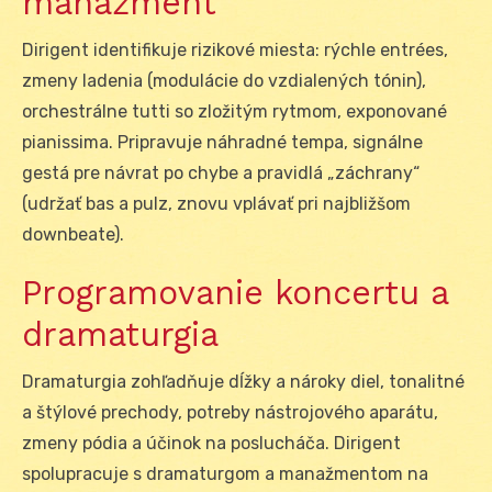
manažment
Dirigent identifikuje rizikové miesta: rýchle entrées,
zmeny ladenia (modulácie do vzdialených tónin),
orchestrálne tutti so zložitým rytmom, exponované
pianissima. Pripravuje náhradné tempa, signálne
gestá pre návrat po chybe a pravidlá „záchrany“
(udržať bas a pulz, znovu vplávať pri najbližšom
downbeate).
Programovanie koncertu a
dramaturgia
Dramaturgia zohľadňuje dĺžky a nároky diel, tonalitné
a štýlové prechody, potreby nástrojového aparátu,
zmeny pódia a účinok na poslucháča. Dirigent
spolupracuje s dramaturgom a manažmentom na