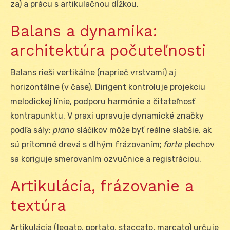
za) a prácu s artikulačnou dĺžkou.
Balans a dynamika:
architektúra počuteľnosti
Balans rieši vertikálne (naprieč vrstvami) aj
horizontálne (v čase). Dirigent kontroluje projekciu
melodickej línie, podporu harmónie a čitateľnosť
kontrapunktu. V praxi upravuje dynamické značky
podľa sály:
piano
sláčikov môže byť reálne slabšie, ak
sú prítomné drevá s dlhým frázovaním;
forte
plechov
sa koriguje smerovaním ozvučnice a registráciou.
Artikulácia, frázovanie a
textúra
Artikulácia (legato, portato, staccato, marcato) určuje