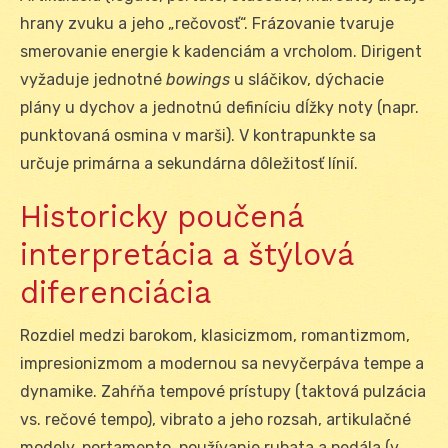
hrany zvuku a jeho „rečovosť“. Frázovanie tvaruje
smerovanie energie k kadenciám a vrcholom. Dirigent
vyžaduje jednotné
bowings
u sláčikov, dýchacie
plány u dychov a jednotnú definíciu dĺžky noty (napr.
punktovaná osmina v marši). V kontrapunkte sa
určuje primárna a sekundárna dôležitosť línií.
Historicky poučená
interpretácia a štýlová
diferenciácia
Rozdiel medzi barokom, klasicizmom, romantizmom,
impresionizmom a modernou sa nevyčerpáva tempe a
dynamike. Zahŕňa tempové prístupy (taktová pulzácia
vs. rečové tempo), vibrato a jeho rozsah, artikulačné
modely, portamento, používanie rubata a pedála (v