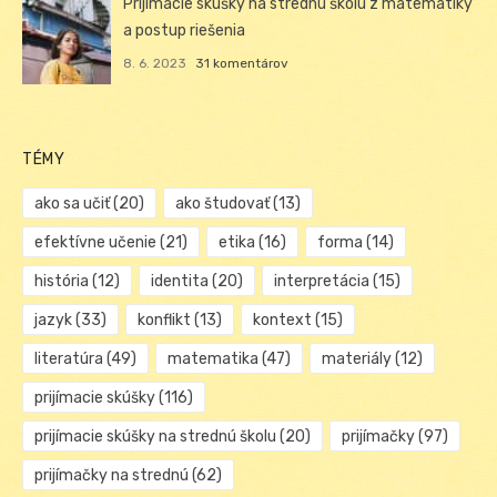
Prijímacie skúšky na strednú školu z matematiky
a postup riešenia
8. 6. 2023
31 komentárov
TÉMY
ako sa učiť
(20)
ako študovať
(13)
efektívne učenie
(21)
etika
(16)
forma
(14)
história
(12)
identita
(20)
interpretácia
(15)
jazyk
(33)
konflikt
(13)
kontext
(15)
literatúra
(49)
matematika
(47)
materiály
(12)
prijímacie skúšky
(116)
prijímacie skúšky na strednú školu
(20)
prijímačky
(97)
prijímačky na strednú
(62)