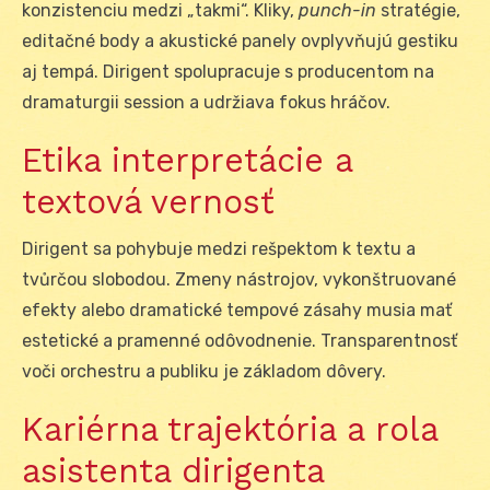
konzistenciu medzi „takmi“. Kliky,
punch-in
stratégie,
editačné body a akustické panely ovplyvňujú gestiku
aj tempá. Dirigent spolupracuje s producentom na
dramaturgii session a udržiava fokus hráčov.
Etika interpretácie a
textová vernosť
Dirigent sa pohybuje medzi rešpektom k textu a
tvůrčou slobodou. Zmeny nástrojov, vykonštruované
efekty alebo dramatické tempové zásahy musia mať
estetické a pramenné odôvodnenie. Transparentnosť
voči orchestru a publiku je základom dôvery.
Kariérna trajektória a rola
asistenta dirigenta