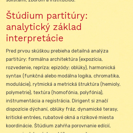
Štúdium partitúry:
analytický základ
interpretácie
Pred prvou skúškou prebieha detailná analýza
partitúry: formálna architektúra (expozícia,
rozvedenie, repríza; epizódy; oblúky), harmonická
syntax (funkčná alebo modálna logika, chromatika,
modulácie), rytmická a metrická štruktúra (hemioly,
polymetrie), textúra (homofónia, polyfónia),
inštrumentácia a registrácia. Dirigent si značí
dispozície dýchaní, oblúky fráz, dynamické terasy,
kritické entrées, rubatové okná a rizikové miesta
koordinácie. Štúdium zahŕňa porovnanie edícií,