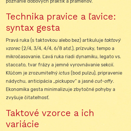
poznanie dobových praktík a prameňov.
Technika pravice a ľavice:
syntax gesta
Pravá ruka (s taktovkou alebo bez) artikuluje
taktový
vzorec
(2/4, 3/4, 4/4, 6/8 atď.), prízvuky, tempo a
mikročasovanie. Ľavá ruka riadi dynamiku, legato vs.
staccato, tvar frázy a jemné vyrovnávanie sekcií.
Kľúčom je zrozumiteľný
ictus
(bod pulzu), pripravenie
nádychu, anticipácia „pickupov“ a jasné
cut-offy
.
Ekonomika gesta minimalizuje zbytočné pohyby a
zvyšuje čitateľnosť.
Taktové vzorce a ich
variácie