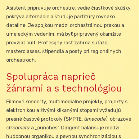
Asistent pripravuje orchestre, vedie čiastkové skúšky,
pokrýva alternácie a študuje partitúry rovnako
detailne. Je spojkou medzi orchestrálnou praxou a
umeleckým vedením, má byť pripravený okamžite
prevziať pult. Profesijný rast zahŕňa súťaže,
masterclasses, štipendiá a posty pri regionálnych
orchestroch.
Spolupráca naprieč
žánrami a s technológiou
Filmové koncerty, multimediálne projekty, projekty s
elektronikou a živými klikanými stopami vyžadujú
presné časové protokoly (SMPTE,
timecode
), obrazové
streamery
a „punches“. Dirigent balansuje medzi
hudobnou organikou a pevnou synchronizáciou s