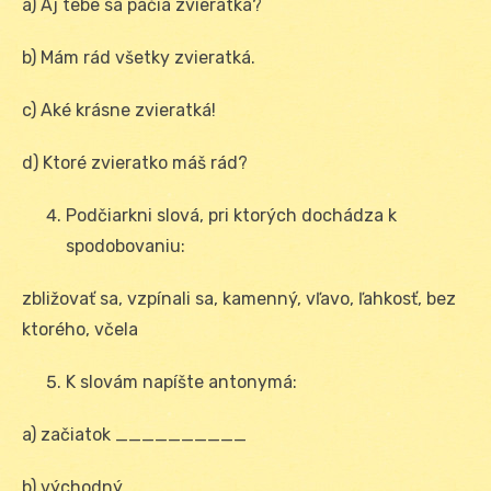
a) Aj tebe sa páčia zvieratká?
b) Mám rád všetky zvieratká.
c) Aké krásne zvieratká!
d) Ktoré zvieratko máš rád?
Podčiarkni slová, pri ktorých dochádza k
spodobovaniu:
zbližovať sa, vzpínali sa, kamenný, vľavo, ľahkosť, bez
ktorého, včela
K slovám napíšte antonymá:
a) začiatok __________
b) východný __________