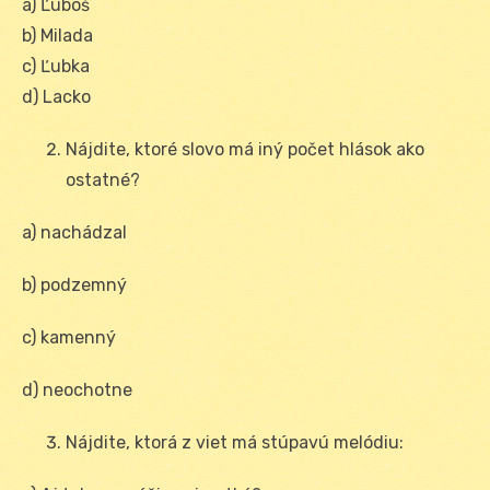
a) Ľuboš
b) Milada
c) Ľubka
d) Lacko
Nájdite, ktoré slovo má iný počet hlások ako
ostatné?
a) nachádzal
b) podzemný
c) kamenný
d) neochotne
Nájdite, ktorá z viet má stúpavú melódiu: