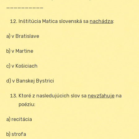
__________
Inštitúcia Matica slovenská sa
nachádza
:
a) v Bratislave
b) v Martine
c) v Košiciach
d) v Banskej Bystrici
Ktoré z nasledujúcich slov sa
nevzťahuje
na
poéziu:
a) recitácia
b) strofa