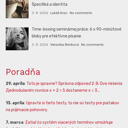
Špecifiká a identita
3. 8. 2026
Lukáš Kroc
No comments
Time-boxing seminárnej práce: 6 x 90-minútové
bloky pre efektívne písanie
3. 8. 2026
Veronika Benková
No comments
Poradňa
29. apríla
:
Toto je spravne? Správna odpoveď 2: B. Dve riešenia
Zjednodušením rovnice x + 2 = 5 dostaneme x = 3...
13. apríla
:
Upravte si tieto testy, to nie sú testy pre piatakov
na prijímacie pohovory.
7. marca
:
Zatiaľ čo systém viacerých termínov umožňuje