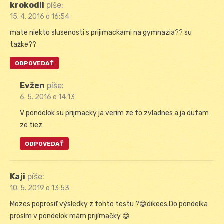
krokodil
píše:
15. 4. 2016 o 16:54
mate niekto slusenosti s prijimackami na gymnazia?? su
tažke??
ODPOVEDAŤ
Evžen
píše:
6. 5. 2016 o 14:13
V pondelok su prijmacky ja verim ze to zvladnes a ja dufam
ze tiez
ODPOVEDAŤ
Kaji
píše:
10. 5. 2019 o 13:53
Mozes poprosiť výsledky z tohto testu ?😁dikees.Do pondelka
prosím v pondelok mám prijímačky 😁