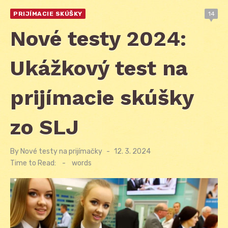
PRIJÍMACIE SKÚŠKY
14
Nové testy 2024:
Ukážkový test na
prijímacie skúšky
zo SLJ
By
Nové testy na prijímačky
Posted
12. 3. 2024
on
Time to Read:
-
words