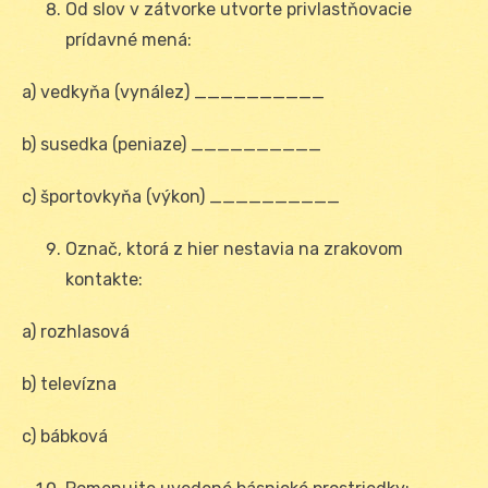
Od slov v zátvorke utvorte privlastňovacie
prídavné mená:
a) vedkyňa (vynález) __________
b) susedka (peniaze) __________
c) športovkyňa (výkon) __________
Označ, ktorá z hier nestavia na zrakovom
kontakte:
a) rozhlasová
b) televízna
c) bábková