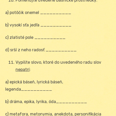
Pomenujte uvedené básnické prostriedky:
a) potôčik onemel __________
b) vysokí sťa jedľa __________
c) zlatisté pole __________
d) srší z neho radosť __________
Vypíšte slovo, ktoré do uvedeného radu slov
nepatrí
:
a) epická báseň, lyrická báseň,
legenda__________
b) dráma, epika, lyrika, óda__________
c) metafora, metonymia, anekdota, personifikácia