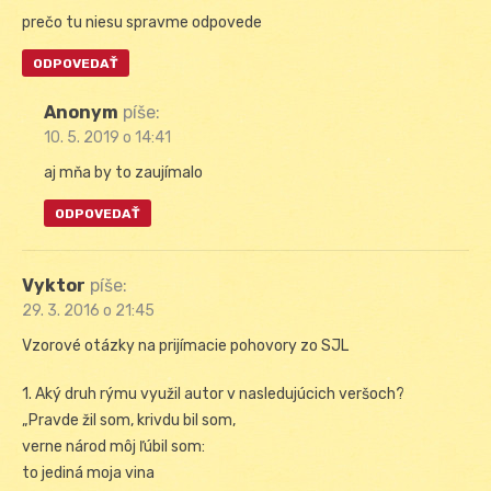
prečo tu niesu spravme odpovede
ODPOVEDAŤ
Anonym
píše:
10. 5. 2019 o 14:41
aj mňa by to zaujímalo
ODPOVEDAŤ
Vyktor
píše:
29. 3. 2016 o 21:45
Vzorové otázky na prijímacie pohovory zo SJL
1. Aký druh rýmu využil autor v nasledujúcich veršoch?
„Pravde žil som, krivdu bil som,
verne národ môj ľúbil som:
to jediná moja vina