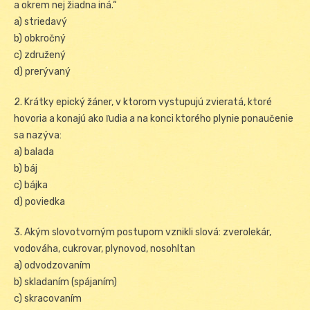
a okrem nej žiadna iná.“
a) striedavý
b) obkročný
c) združený
d) prerývaný
2. Krátky epický žáner, v ktorom vystupujú zvieratá, ktoré
hovoria a konajú ako ľudia a na konci ktorého plynie ponaučenie
sa nazýva:
a) balada
b) báj
c) bájka
d) poviedka
3. Akým slovotvorným postupom vznikli slová: zverolekár,
vodováha, cukrovar, plynovod, nosohltan
a) odvodzovaním
b) skladaním (spájaním)
c) skracovaním