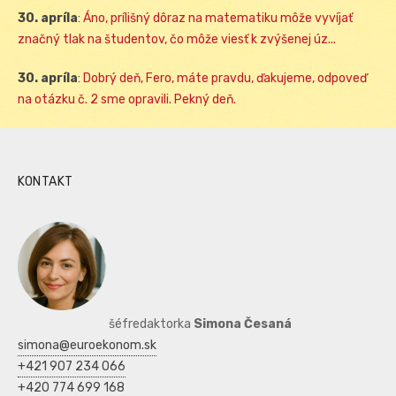
30. apríla
:
Áno, prílišný dôraz na matematiku môže vyvíjať
značný tlak na študentov, čo môže viesť k zvýšenej úz...
30. apríla
:
Dobrý deň, Fero, máte pravdu, ďakujeme, odpoveď
na otázku č. 2 sme opravili. Pekný deň.
KONTAKT
šéfredaktorka
Simona Česaná
simona@euroekonom.sk
+421 907 234 066
+420 774 699 168