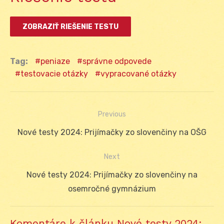
Tag:
peniaze
správne odpovede
testovacie otázky
vypracované otázky
Previous
Navigácia
Previous
Nové testy 2024: Prijímačky zo slovenčiny na OŠG
v
post:
Next
článku
Next
Nové testy 2024: Prijímačky zo slovenčiny na
post:
osemročné gymnázium
Komentáre k článku Nové testy 2024: