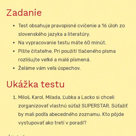
Zadanie
Test obsahuje pravopisné cvičenie a 16 úloh zo
slovenského jazyka a literatúry.
Na vypracovanie testu máte 60 minút.
Píšte čitateľne. Pri použití tlačeného písma
rozlišujte veľké a malé písmená.
Želáme vám veľa úspechov.
Ukážka testu
Miloš, Karol, Milada, Ľubka a Lacko si chceli
zorganizovať vlastnú súťaž SUPERSTAR. Súťažiť
by mali podľa abecedného zoznamu. Kto pôjde
vystupovať ako tretí v poradí?