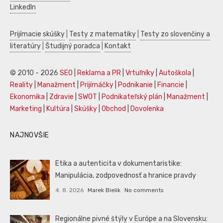
LinkedIn
Prijímacie skúšky
|
Testy z matematiky
|
Testy zo slovenčiny a
literatúry
|
Študijný poradca
|
Kontakt
© 2010 - 2026
SEO
|
Reklama a PR
|
Vrtuľníky
|
Autoškola
|
Reality
|
Manažment
|
Prijímáčky
|
Podnikanie
|
Financie
|
Ekonomika
|
Zdravie
|
SWOT
|
Podnikateľský plán
|
Manažment
|
Marketing
|
Kultúra
|
Skúšky
|
Obchod
|
Dovolenka
NAJNOVŠIE
Etika a autenticita v dokumentaristike:
Manipulácia, zodpovednosť a hranice pravdy
4. 8. 2026
Marek Bielik
No comments
Regionálne pivné štýly v Európe a na Slovensku: