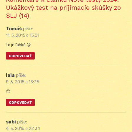
Ukážkový test na prijímacie skúšky zo
SLJ (14)
Tomáš
píše:
11. 5. 2015 o 15:01
to je ľahké 😀
ODPOVEDAŤ
lala
píše:
8. 6. 2015 o 13:35
🙂
ODPOVEDAŤ
sabi
píše:
4. 3. 2016 o 22:34