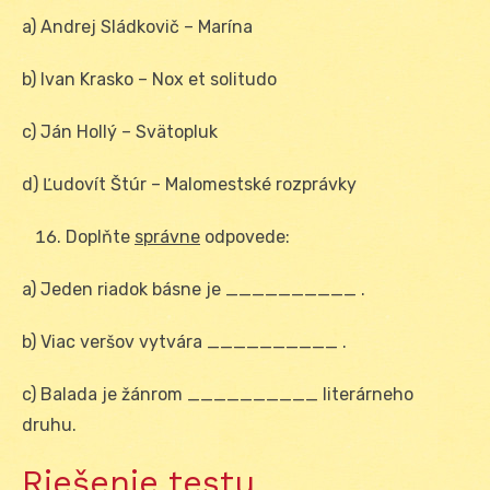
a) Andrej Sládkovič – Marína
b) Ivan Krasko – Nox et solitudo
c) Ján Hollý – Svätopluk
d) Ľudovít Štúr – Malomestské rozprávky
Doplňte
správne
odpovede:
a) Jeden riadok básne je __________ .
b) Viac veršov vytvára __________ .
c) Balada je žánrom __________ literárneho
druhu.
Riešenie testu