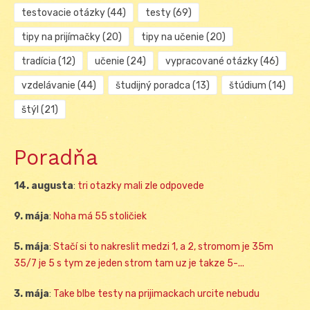
testovacie otázky
(44)
testy
(69)
tipy na prijímačky
(20)
tipy na učenie
(20)
tradícia
(12)
učenie
(24)
vypracované otázky
(46)
vzdelávanie
(44)
študijný poradca
(13)
štúdium
(14)
štýl
(21)
Poradňa
14. augusta
:
tri otazky mali zle odpovede
9. mája
:
Noha má 55 stoličiek
5. mája
:
Stačí si to nakreslit medzi 1, a 2, stromom je 35m
35/7 je 5 s tym ze jeden strom tam uz je takze 5-...
3. mája
:
Take blbe testy na prijimackach urcite nebudu