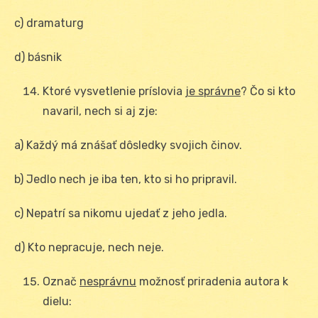
c) dramaturg
d) básnik
Ktoré vysvetlenie príslovia
je správne
? Čo si kto
navaril, nech si aj zje:
a) Každý má znášať dôsledky svojich činov.
b) Jedlo nech je iba ten, kto si ho pripravil.
c) Nepatrí sa nikomu ujedať z jeho jedla.
d) Kto nepracuje, nech neje.
Označ
nesprávnu
možnosť priradenia autora k
dielu: