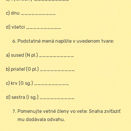
c) dnu __________
d) všetci __________
Podstatné mená napíšte v uvedenom tvare:
a) sused (N pl.) __________
b) priateľ (G pl.) __________
c) krv (G sg.) __________
d) sestra (I sg.) __________
Pomenujte vetné členy vo vete: Snaha zvíťaziť
mu dodávala odvahu.