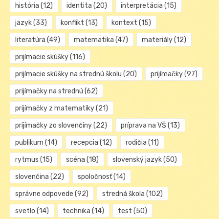
história
(12)
identita
(20)
interpretácia
(15)
jazyk
(33)
konflikt
(13)
kontext
(15)
literatúra
(49)
matematika
(47)
materiály
(12)
prijímacie skúšky
(116)
prijímacie skúšky na strednú školu
(20)
prijímačky
(97)
prijímačky na strednú
(62)
prijímačky z matematiky
(21)
prijímačky zo slovenčiny
(22)
príprava na VŠ
(13)
publikum
(14)
recepcia
(12)
rodičia
(11)
rytmus
(15)
scéna
(18)
slovenský jazyk
(50)
slovenčina
(22)
spoločnosť
(14)
správne odpovede
(92)
stredná škola
(102)
svetlo
(14)
technika
(14)
test
(50)