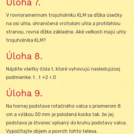
Úloha 7.
V rovnoramennom trojuholníku KLM sa dĺžka úsečky
na osi uhla, ohraničená vrcholom uhla a protiľahlou
stranou, rovná dĺžke základne. Aké veľkosti majú uhly
trojuholníka KLM?
Úloha 8.
Nájdite všetky čísla t, ktoré vyhovujú nasledujúcej
podmienke: t . t +2 < 0
Úloha 9.
Na hornej podstave rotačného valca s priemerom 8
cm a výškou 50 mm je položená kocka tak, že jej
podstava je štvorec vpísaný do kruhu podstavy valca.
Vypočítajte objem a povrch tohto telesa.