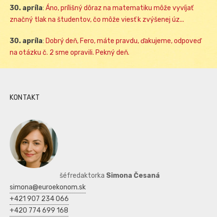
30. apríla
:
Áno, prílišný dôraz na matematiku môže vyvíjať
značný tlak na študentov, čo môže viesť k zvýšenej úz...
30. apríla
:
Dobrý deň, Fero, máte pravdu, ďakujeme, odpoveď
na otázku č. 2 sme opravili. Pekný deň.
KONTAKT
šéfredaktorka
Simona Česaná
simona@euroekonom.sk
+421 907 234 066
+420 774 699 168