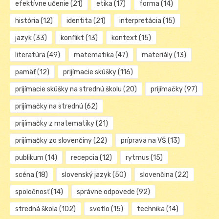
efektívne učenie
(21)
etika
(17)
forma
(14)
história
(12)
identita
(21)
interpretácia
(15)
jazyk
(33)
konflikt
(13)
kontext
(15)
literatúra
(49)
matematika
(47)
materiály
(13)
pamäť
(12)
prijímacie skúšky
(116)
prijímacie skúšky na strednú školu
(20)
prijímačky
(97)
prijímačky na strednú
(62)
prijímačky z matematiky
(21)
prijímačky zo slovenčiny
(22)
príprava na VŠ
(13)
publikum
(14)
recepcia
(12)
rytmus
(15)
scéna
(18)
slovenský jazyk
(50)
slovenčina
(22)
spoločnosť
(14)
správne odpovede
(92)
stredná škola
(102)
svetlo
(15)
technika
(14)