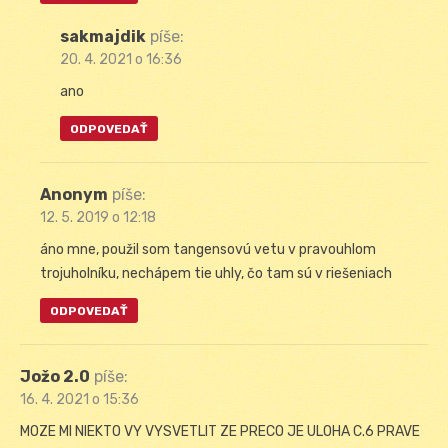
sakmajdik
píše:
20. 4. 2021 o 16:36
ano
ODPOVEDAŤ
Anonym
píše:
12. 5. 2019 o 12:18
áno mne, použil som tangensovú vetu v pravouhlom
trojuholníku, nechápem tie uhly, čo tam sú v riešeniach
ODPOVEDAŤ
Jožo 2.0
píše:
16. 4. 2021 o 15:36
MOZE MI NIEKTO VY VYSVETLIT ZE PRECO JE ULOHA C.6 PRAVE