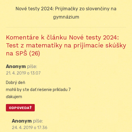
Next
Nové testy 2024: Prijímačky zo slovenčiny na
post:
gymnázium
Komentáre k článku Nové testy 2024:
Test z matematiky na prijímacie skúšky
na SPŠ (26)
Anonym
píše:
21. 4. 2019 o 13:07
Dobrý deň
mohli by ste dať riešenie príkladu 7
ďakujem
ODPOVEDAŤ
Anonym
píše:
24. 4. 2019 o 17:36