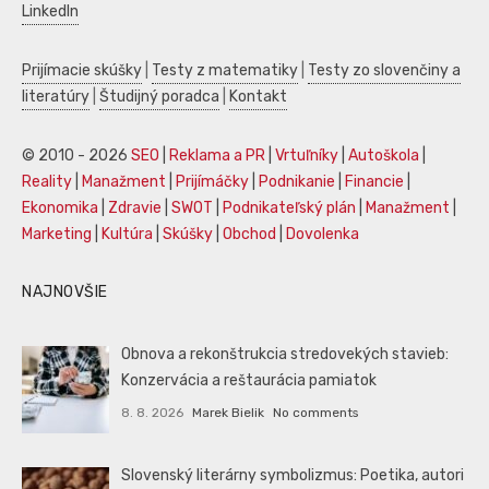
LinkedIn
Prijímacie skúšky
|
Testy z matematiky
|
Testy zo slovenčiny a
literatúry
|
Študijný poradca
|
Kontakt
© 2010 - 2026
SEO
|
Reklama a PR
|
Vrtuľníky
|
Autoškola
|
Reality
|
Manažment
|
Prijímáčky
|
Podnikanie
|
Financie
|
Ekonomika
|
Zdravie
|
SWOT
|
Podnikateľský plán
|
Manažment
|
Marketing
|
Kultúra
|
Skúšky
|
Obchod
|
Dovolenka
NAJNOVŠIE
Obnova a rekonštrukcia stredovekých stavieb:
Konzervácia a reštaurácia pamiatok
8. 8. 2026
Marek Bielik
No comments
Slovenský literárny symbolizmus: Poetika, autori