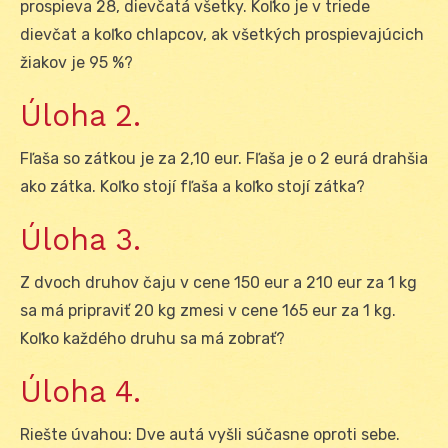
prospieva 28, dievčatá všetky. Koľko je v triede
dievčat a koľko chlapcov, ak všetkých prospievajúcich
žiakov je 95 %?
Úloha 2.
Fľaša so zátkou je za 2,10 eur. Fľaša je o 2 eurá drahšia
ako zátka. Koľko stojí fľaša a koľko stojí zátka?
Úloha 3.
Z dvoch druhov čaju v cene 150 eur a 210 eur za 1 kg
sa má pripraviť 20 kg zmesi v cene 165 eur za 1 kg.
Koľko každého druhu sa má zobrať?
Úloha 4.
Riešte úvahou: Dve autá vyšli súčasne oproti sebe.