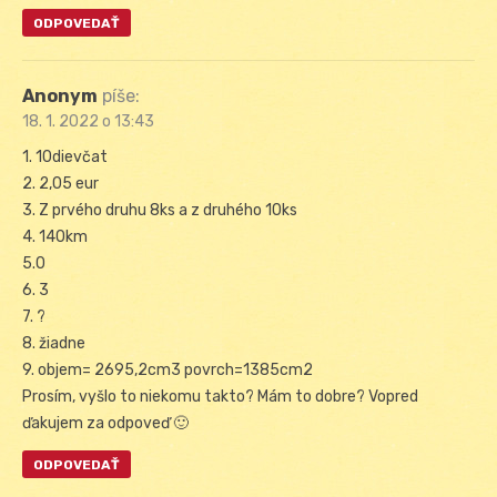
ODPOVEDAŤ
Anonym
píše:
18. 1. 2022 o 13:43
1. 10dievčat
2. 2,05 eur
3. Z prvého druhu 8ks a z druhého 10ks
4. 140km
5.0
6. 3
7. ?
8. žiadne
9. objem= 2695,2cm3 povrch=1385cm2
Prosím, vyšlo to niekomu takto? Mám to dobre? Vopred
ďakujem za odpoveď 🙂
ODPOVEDAŤ