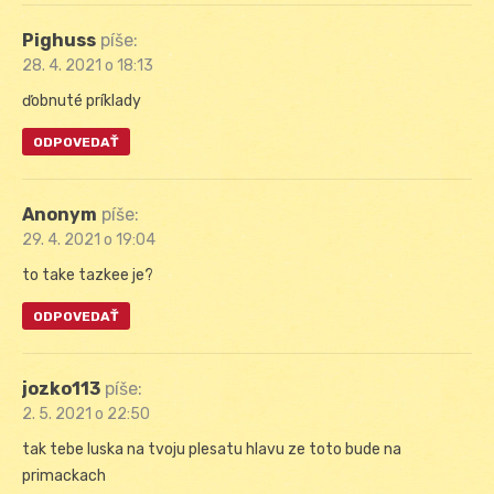
Pighuss
píše:
28. 4. 2021 o 18:13
ďobnuté príklady
ODPOVEDAŤ
Anonym
píše:
29. 4. 2021 o 19:04
to take tazkee je?
ODPOVEDAŤ
jozko113
píše:
2. 5. 2021 o 22:50
tak tebe luska na tvoju plesatu hlavu ze toto bude na
primackach