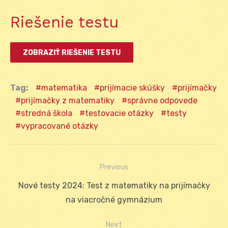
Riešenie testu
Tag:
matematika
prijímacie skúšky
prijímačky
prijímačky z matematiky
správne odpovede
stredná škola
testovacie otázky
testy
vypracované otázky
Previous
Navigácia
Previous
Nové testy 2024: Test z matematiky na prijímačky
v
post:
na viacročné gymnázium
článku
Next