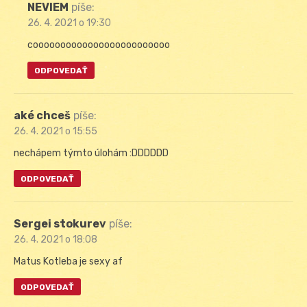
NEVIEM
píše:
26. 4. 2021 o 19:30
cooooooooooooooooooooooooo
ODPOVEDAŤ
aké chceš
píše:
26. 4. 2021 o 15:55
nechápem týmto úlohám :DDDDDD
ODPOVEDAŤ
Sergei stokurev
píše:
26. 4. 2021 o 18:08
Matus Kotleba je sexy af
ODPOVEDAŤ