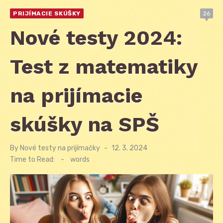
PRIJÍMACIE SKÚŠKY
26
Nové testy 2024:
Test z matematiky
na prijímacie
skúšky na SPŠ
By
Nové testy na prijímačky
Posted
12. 3. 2024
on
Time to Read:
-
words