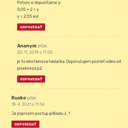
Potom si dopočítame y:
0,05 + 2 = y
y = 2,05 eur
ODPOVEDAŤ
Anonym
píše:
20. 11. 2019 o 17:05
je to einsteinova hádanka. Doporučujem pozrieť video od
pixeloreza p2
ODPOVEDAŤ
Rusko
píše:
18. 4. 2021 o 11:56
Ja poprosím postup príkladu č. 1
ODPOVEDAŤ