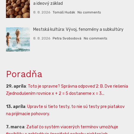
a ideový základ
8. 8. 2026
Tomáš Hudák
No comments
Mestská kultúra: Vývoj, fenomény a subkultúry
8. 8. 2026
Petra Svobodová
No comments
Poradňa
29. apríla
:
Toto je spravne? Správna odpoveď 2: B. Dve riešenia
Zjednodušením rovnice x + 2 = 5 dostaneme x = 3...
13. apríla
:
Upravte si tieto testy, to nie sú testy pre piatakov
na prijímacie pohovory.
7. marca
:
Zatiaľ čo systém viacerých termínov umožňuje