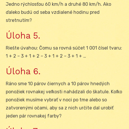
Jedno rýchlosťou 60 km/h a druhé 80 km/h. Ako
ďaleko budú od seba vzdialené hodinu pred
stretnutím?
Úloha 5.
Riešte úvahou: Čomu sa rovná súčet 1 001 čísel tvaru:
1 + 2 – 3 + 1 + 2 – 3 + 1 + 2 – 3 + 1 + …
Úloha 6.
Ráno sme 10 párov čiernych a 10 párov hnedých
ponožiek rovnakej veľkosti nahádzali do škatule. Koľko
ponožiek musíme vybrať v noci po tme alebo so
zatvorenými očami, aby sa z nich určite dal urobiť
jeden pár rovnakej farby?