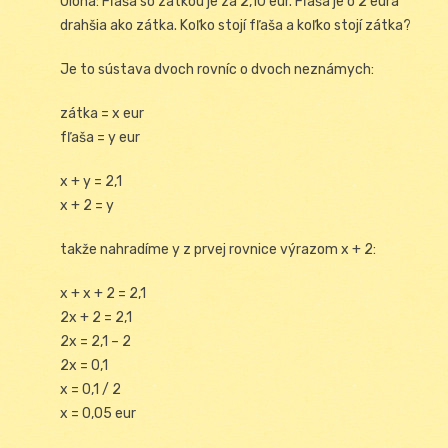
Úloha: Fľaša so zátkou je za 2,10 eur. Fľaša je o 2 eurá
drahšia ako zátka. Koľko stojí fľaša a koľko stojí zátka?
Je to sústava dvoch rovníc o dvoch neznámych:
zátka = x eur
fľaša = y eur
x + y = 2,1
x + 2 = y
takže nahradíme y z prvej rovnice výrazom x + 2:
x + x + 2 = 2,1
2x + 2 = 2,1
2x = 2,1 – 2
2x = 0,1
x = 0,1 / 2
x = 0,05 eur