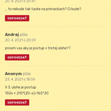
20. 4. 2021 o 20:41
… to nebude tak tazke na primackach? Ci bude?
ODPOVEDAŤ
Andrej
píše:
20. 4. 2021 o 20:59
prosim vas aky je postup v tretej ulohe??
ODPOVEDAŤ
Anonym
píše:
23. 4. 2021 o 18:06
V 3. ulohe je postup:
150x + 210*(20-x)=165*20
ODPOVEDAŤ