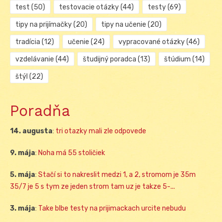
test
(50)
testovacie otázky
(44)
testy
(69)
tipy na prijímačky
(20)
tipy na učenie
(20)
tradícia
(12)
učenie
(24)
vypracované otázky
(46)
vzdelávanie
(44)
študijný poradca
(13)
štúdium
(14)
štýl
(22)
Poradňa
14. augusta
:
tri otazky mali zle odpovede
9. mája
:
Noha má 55 stoličiek
5. mája
:
Stačí si to nakreslit medzi 1, a 2, stromom je 35m
35/7 je 5 s tym ze jeden strom tam uz je takze 5-...
3. mája
:
Take blbe testy na prijimackach urcite nebudu