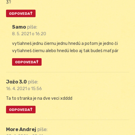
3?
ODPOVEDAŤ
Samo
píše:
8. 5. 2021 o 16:20
vytiahneš jednu čiernu jednu hnedú a potom je jedno či
vytiahneš čiernu alebo hnedú lebo aj tak budeš mať pár
ODPOVEDAŤ
Jožo 3.0
píše:
16. 4. 2021 o 15:56
Ta to stranka je na dve veci xdddd
ODPOVEDAŤ
More Andrej
píše: