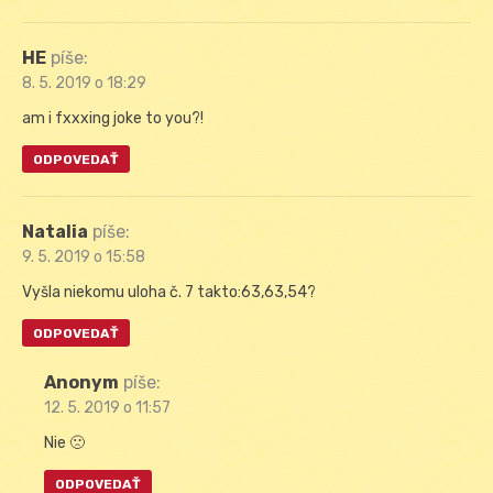
HE
píše:
8. 5. 2019 o 18:29
am i fxxxing joke to you?!
ODPOVEDAŤ
Natalia
píše:
9. 5. 2019 o 15:58
Vyšla niekomu uloha č. 7 takto:63,63,54?
ODPOVEDAŤ
Anonym
píše:
12. 5. 2019 o 11:57
Nie 🙁
ODPOVEDAŤ