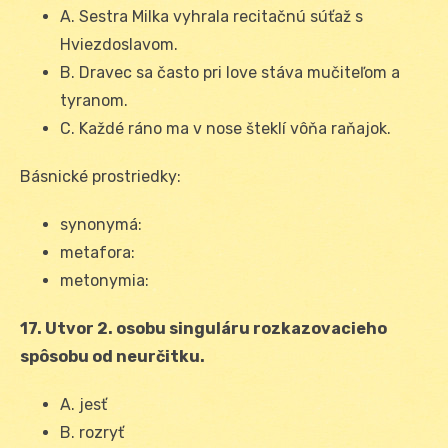
A. Sestra Milka vyhrala recitačnú súťaž s
Hviezdoslavom.
B. Dravec sa často pri love stáva mučiteľom a
tyranom.
C. Každé ráno ma v nose šteklí vôňa raňajok.
Básnické prostriedky:
synonymá:
metafora:
metonymia:
17. Utvor 2. osobu singuláru rozkazovacieho
spôsobu od neurčitku.
A. jesť
B. rozryť