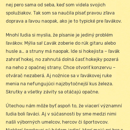
nej pero sama od seba, keď som videla svojich
spolužiakov. Tak som sa naučila písať pravou zľava
doprava a ľavou naopak, ako je to typické pre ľavákov.
Mnohí ľudia si myslia, že písanie je jediný problém
ľavákov. Mýlia sa! Ľavák zoberie do rúk gitaru alebo
husle a… a struny má naopak. Ide si hokejista – ľavák
zahrať hokej, no zahnutá dolná časť hokejky pozerá
na neho z opačnej strany. Chce otvoriť konzervu –
otvárač nezaberá. Aj nožnice sa v ľavákovej ruke
menia na nefungujúci najzbytočnejší kus železa.
Skrutky a všetky závity sa otáčajú opačne.
Útechou nám môže byť aspoň to, že viacerí významní
ľudia boli ľaváci. Aj v súčasnosti by sme medzi nimi
našli výborných umelcov, hercov či športovcov.