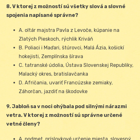
8. V ktorej z možností sú všetky slová a slovné
spojenia napísané správne?
A. oltár majstra Pavla z Levoče, kúpanie na
Zlatých Pieskoch, rýchlik Kriváň
B. Poliaci i Maďari, štúrovci, Malá Ázia, košickí
hokejisti, Zemplínska šírava
C. tatranské údolia, Ústava Slovenskej Republiky,
Malacký okres, bratislavčanka
D. Afričania, uvariť Francúzske zemiaky,
Záhorčan, jazdiť na škodovke
9. Jabloň sa v noci ohýbala pod silnými nárazmi
vetra. V ktorej z možností sú správne určené
vetné členy?
A. podmet, príslovkové určenie miesta, slovesný