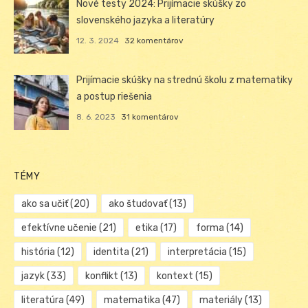
Nové testy 2024: Prijímacie skúšky zo
slovenského jazyka a literatúry
12. 3. 2024
32 komentárov
Prijímacie skúšky na strednú školu z matematiky
a postup riešenia
8. 6. 2023
31 komentárov
TÉMY
ako sa učiť
(20)
ako študovať
(13)
efektívne učenie
(21)
etika
(17)
forma
(14)
história
(12)
identita
(21)
interpretácia
(15)
jazyk
(33)
konflikt
(13)
kontext
(15)
literatúra
(49)
matematika
(47)
materiály
(13)