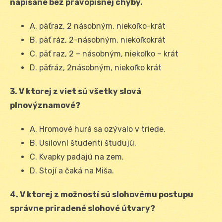
napísané bez pravopisnej chyby.
A. päťraz, 2 násobným, niekoľko-krát
B. päť ráz, 2-násobným, niekoľkokrát
C. päť raz, 2 – násobným, niekoľko – krát
D. päťráz, 2násobným, niekoľko krát
3. V ktorej z viet sú všetky slová
plnovýznamové?
A. Hromové hurá sa ozývalo v triede.
B. Usilovní študenti študujú.
C. Kvapky padajú na zem.
D. Stojí a čaká na Miša.
4. V ktorej z možností sú slohovému postupu
správne priradené slohové útvary?