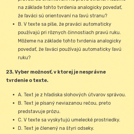
na základe tohto tvrdenia analogicky povedať,
že ľaváci sú orientovaní na ľavú stranu?
B. V texte sa píše, že praváci automaticky
používajú pri rôznych činnostiach pravú ruku.
Môžeme na základe tohto tvrdenia analogicky
povedať, že ľaváci používajú automaticky ľavú
ruku?
23. Vyber možnosť, v ktorej je nesprávne
tvrdenie o texte.
A. Text je z hľadiska slohových útvarov správou.
B. Text je písaný neviazanou rečou, preto
predstavuje prózu.
C. V texte sa vyskytujú umelecké prostriedky.
D. Text je členený na štyri odseky.