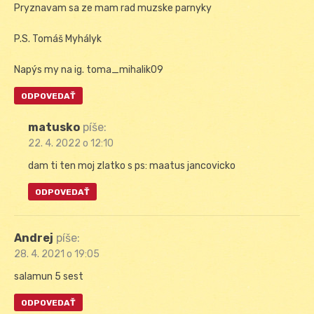
Pryznavam sa ze mam rad muzske parnyky
P.S. Tomáš Myhályk
Napýs my na ig. toma_mihalik09
ODPOVEDAŤ
matusko
píše:
22. 4. 2022 o 12:10
dam ti ten moj zlatko s ps: maatus jancovicko
ODPOVEDAŤ
Andrej
píše:
28. 4. 2021 o 19:05
salamun 5 sest
ODPOVEDAŤ