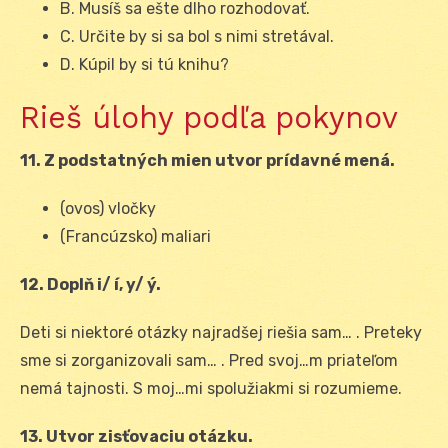
B. Musíš sa ešte dlho rozhodovať.
C. Určite by si sa bol s nimi stretával.
D. Kúpil by si tú knihu?
Rieš úlohy podľa pokynov
11. Z podstatných mien utvor prídavné mená.
(ovos) vločky
(Francúzsko) maliari
12. Doplň i/ í, y/ ý.
Deti si niektoré otázky najradšej riešia sam… . Preteky
sme si zorganizovali sam… . Pred svoj…m priateľom
nemá tajnosti. S moj…mi spolužiakmi si rozumieme.
13. Utvor zisťovaciu otázku.