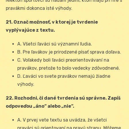
Niektorí športovci sú hádam jediní, ktorí majú pri hre s
pravákmi dokonca isté výhody.
21. Označ možnosť, v ktorej je tvrdenie
vyplývajúce z textu.
A. Všetci ľaváci sú významní ľudia.
B. Pre ľavákov je prirodzené písať sprava doľava.
C. Voľakedy boli ľaváci preorientovávaní na
pravákov, pretože to bolo vedecky zdôvodnené.
D. Ľaváci vo svete pravákov nemajú žiadne
výhody.
22. Rozhodni, či dané tvrdenia sú správne. Zapíš
odpoveďou „áno“ alebo „nie“.
A. V prvej vete textu sa uvádza, že všetci
praváci sú orientovaní na pravú stranu. Môžeme