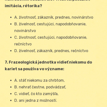
imitácia, rétorika?
A. životnosť, zákazník, prednes, novinárstvo
B. živelnosť, cestujúci, napodobňovanie,
novinárstvo
C. životnosť, cestujúci, napodobňovanie,
rečníctvo
D. živelnosť, zákazník, prednes, rečníctvo
7. Frazeologická jednotka vidieť niekomu do
kariet sa používa vo význame:
A. stáť niekomu za chrbtom,
B. nehrať čestne, podvádzať,
C. vidieť, čo kto zamýšľa,
D. ani jedna z možností.