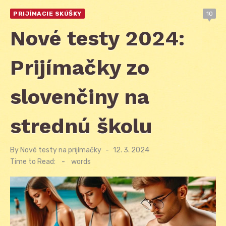
PRIJÍMACIE SKÚŠKY
10
Nové testy 2024:
Prijímačky zo
slovenčiny na
strednú školu
By
Nové testy na prijímačky
Posted
12. 3. 2024
on
Time to Read:
-
words