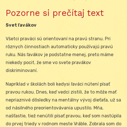
Pozorne si prečítaj text
Svet ľavákov
Všetci praváci sú orientovaní na pravú stranu. Pri
rôznych činnostiach automaticky používajú pravú
ruku. Nás ľavákov je podstatne menej, preto máme
niekedy pocit, že sme vo svete pravákov
diskriminovaní.
Napríklad v školách boli kedysi ľaváci nútení písať
pravou rukou. Dnes, keď vedci zistili, že to môže mať
nepriaznivé dôsledky na mentálny vývoj dieťaťa, už sa
od násilného preorientovávania upustilo. Mňa,
našťastie, tiež nenútili písať pravou, keď som nastúpila
do prvej triedy v rodnom meste Vráble. Zobrala som do