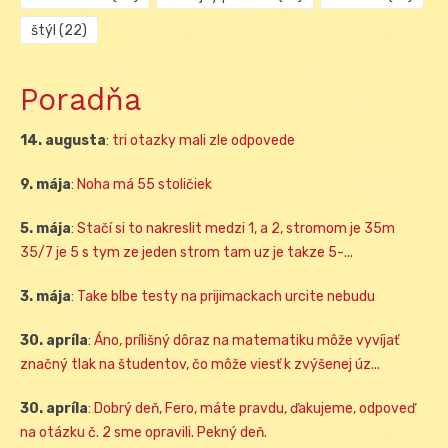
štýl
(22)
Poradňa
14. augusta
:
tri otazky mali zle odpovede
9. mája
:
Noha má 55 stoličiek
5. mája
:
Stačí si to nakreslit medzi 1, a 2, stromom je 35m
35/7 je 5 s tym ze jeden strom tam uz je takze 5-...
3. mája
:
Take blbe testy na prijimackach urcite nebudu
30. apríla
:
Áno, prílišný dôraz na matematiku môže vyvíjať
značný tlak na študentov, čo môže viesť k zvýšenej úz...
30. apríla
:
Dobrý deň, Fero, máte pravdu, ďakujeme, odpoveď
na otázku č. 2 sme opravili. Pekný deň.