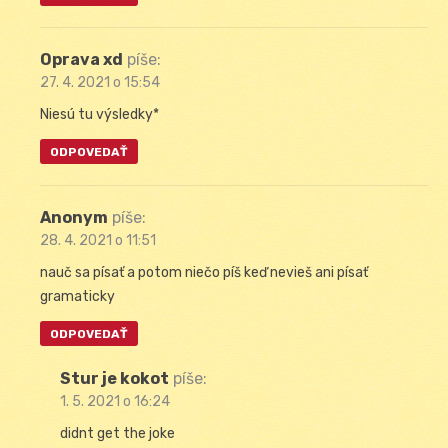
Oprava xd
píše:
27. 4. 2021 o 15:54
Niesú tu výsledky*
ODPOVEDAŤ
Anonym
píše:
28. 4. 2021 o 11:51
nauč sa písať a potom niečo píš keď nevieš ani písať
gramaticky
ODPOVEDAŤ
Stur je kokot
píše:
1. 5. 2021 o 16:24
didnt get the joke