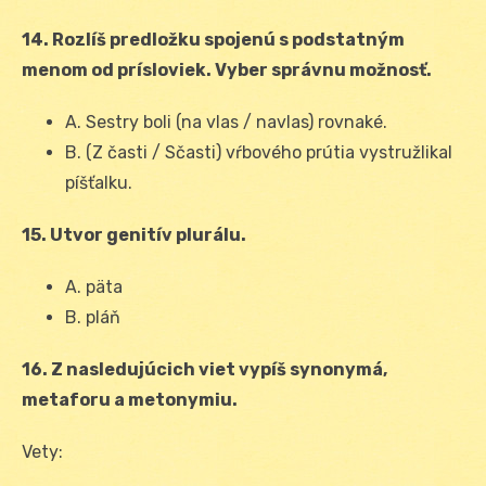
14. Rozlíš predložku spojenú s podstatným
menom od prísloviek. Vyber správnu možnosť.
A. Sestry boli (na vlas / navlas) rovnaké.
B. (Z časti / Sčasti) vŕbového prútia vystružlikal
píšťalku.
15. Utvor genitív plurálu.
A. päta
B. pláň
16. Z nasledujúcich viet vypíš synonymá,
metaforu a metonymiu.
Vety: