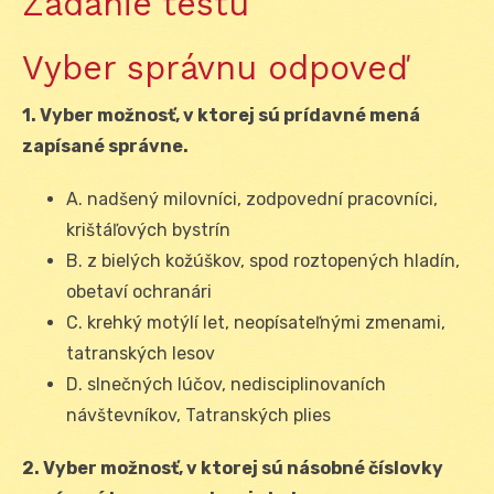
Zadanie testu
Vyber správnu odpoveď
1. Vyber možnosť, v ktorej sú prídavné mená
zapísané správne.
A. nadšený milovníci, zodpovední pracovníci,
krištáľových bystrín
B. z bielých kožúškov, spod roztopených hladín,
obetaví ochranári
C. krehký motýlí let, neopísateľnými zmenami,
tatranských lesov
D. slnečných lúčov, nedisciplinovaních
návštevníkov, Tatranských plies
2. Vyber možnosť, v ktorej sú násobné číslovky