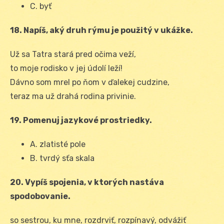
C. byť
18. Napíš, aký druh rýmu je použitý v ukážke.
Už sa Tatra stará pred očima veží,
to moje rodisko v jej údolí leží!
Dávno som mrel po ňom v ďalekej cudzine,
teraz ma už drahá rodina privinie.
19. Pomenuj jazykové prostriedky.
A. zlatisté pole
B. tvrdý sťa skala
20. Vypíš spojenia, v ktorých nastáva
spodobovanie.
so sestrou, ku mne, rozdrviť, rozpínavý, odvážiť