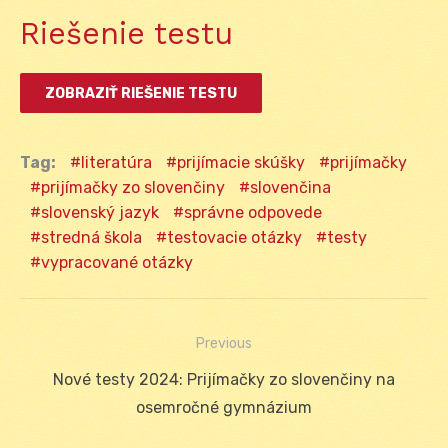
Riešenie testu
Tag:
literatúra
prijímacie skúšky
prijímačky
prijímačky zo slovenčiny
slovenčina
slovenský jazyk
správne odpovede
stredná škola
testovacie otázky
testy
vypracované otázky
Previous
Navigácia
Previous
Nové testy 2024: Prijímačky zo slovenčiny na
v
post:
osemročné gymnázium
článku