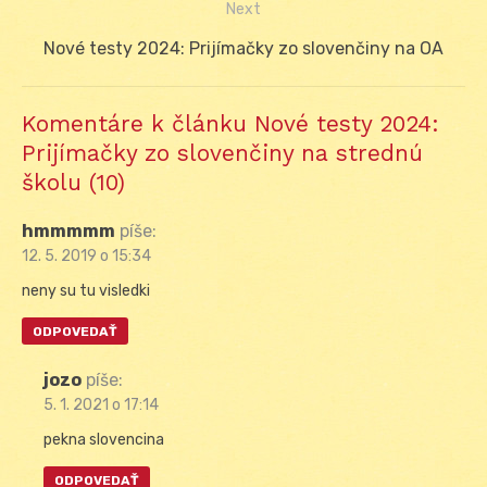
Next
Next
Nové testy 2024: Prijímačky zo slovenčiny na OA
post:
Komentáre k článku Nové testy 2024:
Prijímačky zo slovenčiny na strednú
školu (10)
hmmmmm
píše:
12. 5. 2019 o 15:34
neny su tu visledki
ODPOVEDAŤ
jozo
píše:
5. 1. 2021 o 17:14
pekna slovencina
ODPOVEDAŤ