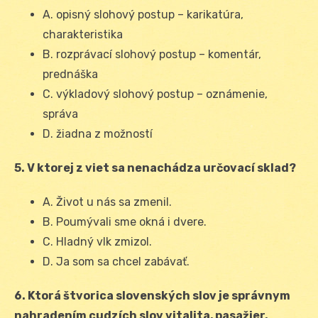
A. opisný slohový postup – karikatúra,
charakteristika
B. rozprávací slohový postup – komentár,
prednáška
C. výkladový slohový postup – oznámenie,
správa
D. žiadna z možností
5. V ktorej z viet sa nenachádza určovací sklad?
A. Život u nás sa zmenil.
B. Poumývali sme okná i dvere.
C. Hladný vlk zmizol.
D. Ja som sa chcel zabávať.
6. Ktorá štvorica slovenských slov je správnym
nahradením cudzích slov vitalita, pasažier,