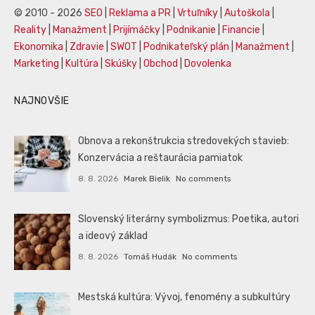
© 2010 - 2026
SEO
|
Reklama a PR
|
Vrtuľníky
|
Autoškola
|
Reality
|
Manažment
|
Prijímáčky
|
Podnikanie
|
Financie
|
Ekonomika
|
Zdravie
|
SWOT
|
Podnikateľský plán
|
Manažment
|
Marketing
|
Kultúra
|
Skúšky
|
Obchod
|
Dovolenka
NAJNOVŠIE
Obnova a rekonštrukcia stredovekých stavieb:
Konzervácia a reštaurácia pamiatok
8. 8. 2026
Marek Bielik
No comments
Slovenský literárny symbolizmus: Poetika, autori
a ideový základ
8. 8. 2026
Tomáš Hudák
No comments
Mestská kultúra: Vývoj, fenomény a subkultúry