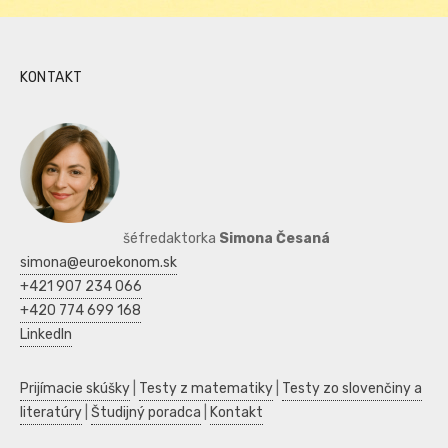
KONTAKT
šéfredaktorka
Simona Česaná
simona@euroekonom.sk
+421 907 234 066
+420 774 699 168
LinkedIn
Prijímacie skúšky
|
Testy z matematiky
|
Testy zo slovenčiny a
literatúry
|
Študijný poradca
|
Kontakt