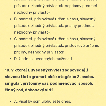
prísudok, zhodný prívlastok, nepriamy predmet,
nezhodný prívlastok
B. podmet, príslovkové určenie času, slovesný
prísudok, zhodný prívlastok, priamy predmet,
nezhodný prívlastok
C. podmet, príslovkové určenie času, slovesný
prísudok, zhodný prívlastok, príslovkové určenie
príčiny, nezhodný prívlastok
D. žiadna z uvedených možností
10. V ktorej z uvedených viet zodpovedajú
slovesu tieto gramatické kategórie: 2. osoba,
singulár, prítomný čas, podmieňovací spôsob,
činný rod, dokonavý vid?
A. Písal by som úlohu ešte dnes.