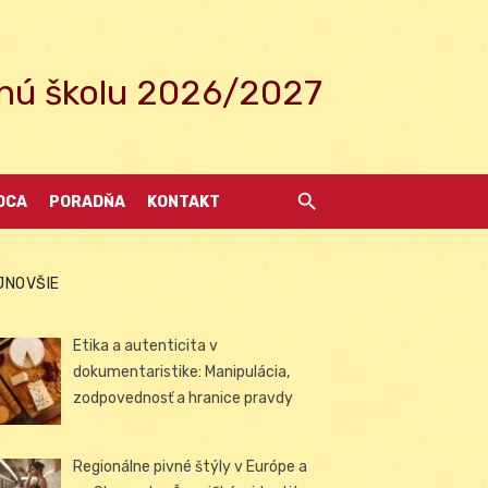
ednú školu 2026/2027
DCA
PORADŇA
KONTAKT
JNOVŠIE
Etika a autenticita v
dokumentaristike: Manipulácia,
zodpovednosť a hranice pravdy
Regionálne pivné štýly v Európe a