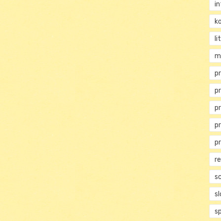
i
ko
li
m
pr
p
p
p
p
r
s
s
s