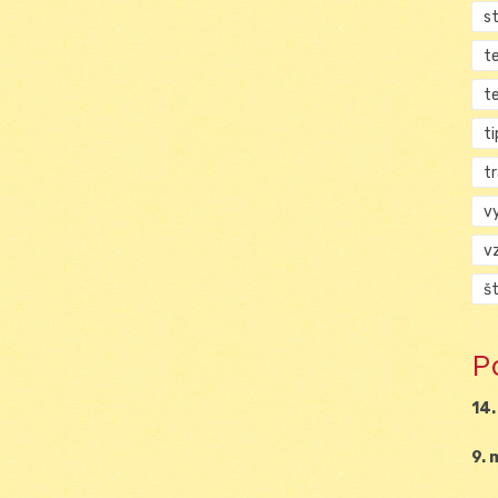
s
t
t
ti
tr
v
v
š
P
14.
9. 