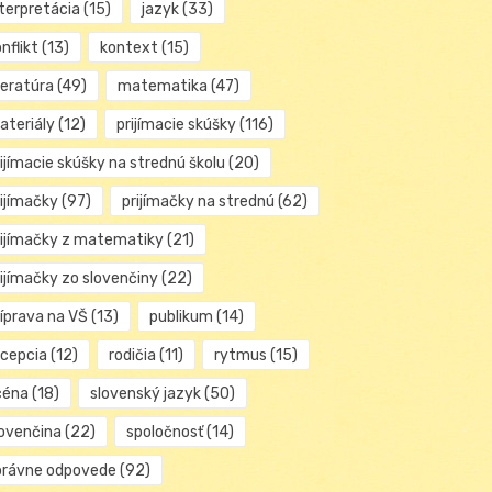
nterpretácia
(15)
jazyk
(33)
nflikt
(13)
kontext
(15)
teratúra
(49)
matematika
(47)
ateriály
(12)
prijímacie skúšky
(116)
ijímacie skúšky na strednú školu
(20)
rijímačky
(97)
prijímačky na strednú
(62)
rijímačky z matematiky
(21)
rijímačky zo slovenčiny
(22)
ríprava na VŠ
(13)
publikum
(14)
ecepcia
(12)
rodičia
(11)
rytmus
(15)
céna
(18)
slovenský jazyk
(50)
lovenčina
(22)
spoločnosť
(14)
právne odpovede
(92)