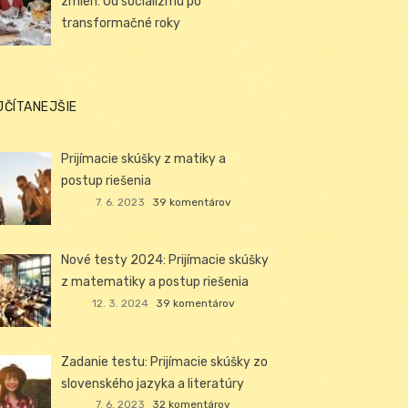
zmien: Od socializmu po
transformačné roky
JČÍTANEJŠIE
Prijímacie skúšky z matiky a
postup riešenia
7. 6. 2023
39 komentárov
Nové testy 2024: Prijímacie skúšky
z matematiky a postup riešenia
12. 3. 2024
39 komentárov
Zadanie testu: Prijímacie skúšky zo
slovenského jazyka a literatúry
7. 6. 2023
32 komentárov