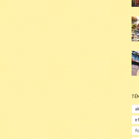
TÉ
ak
e
f