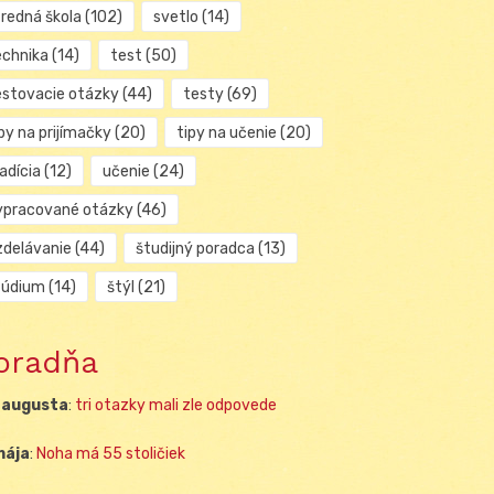
tredná škola
(102)
svetlo
(14)
echnika
(14)
test
(50)
estovacie otázky
(44)
testy
(69)
py na prijímačky
(20)
tipy na učenie
(20)
adícia
(12)
učenie
(24)
ypracované otázky
(46)
zdelávanie
(44)
študijný poradca
(13)
túdium
(14)
štýl
(21)
oradňa
 augusta
:
tri otazky mali zle odpovede
mája
:
Noha má 55 stoličiek