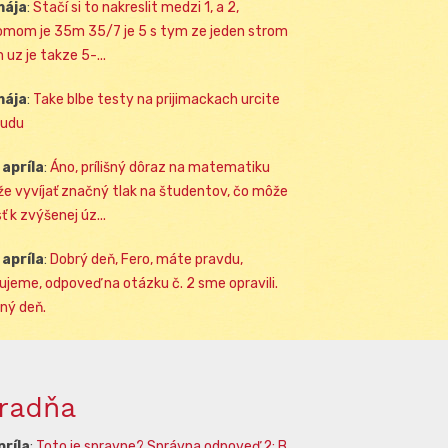
mája
:
Stačí si to nakreslit medzi 1, a 2,
omom je 35m 35/7 je 5 s tym ze jeden strom
 uz je takze 5-...
mája
:
Take blbe testy na prijimackach urcite
udu
 apríla
:
Áno, prílišný dôraz na matematiku
e vyvíjať značný tlak na študentov, čo môže
ť k zvýšenej úz...
 apríla
:
Dobrý deň, Fero, máte pravdu,
ujeme, odpoveď na otázku č. 2 sme opravili.
ný deň.
radňa
príla
:
Toto je spravne? Správna odpoveď 2: B.