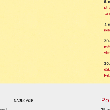
5. 
str
tam
3. 
neb
30.
môž
vies
30.
ďak
Pek
Po
NAJNOVŠIE
29. a
saná