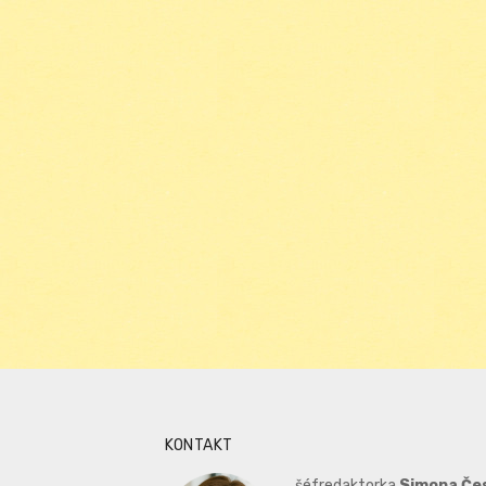
KONTAKT
šéfredaktorka
Simona Če