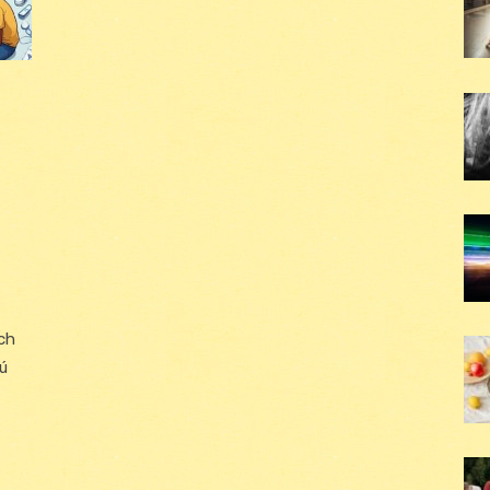
ých
jú