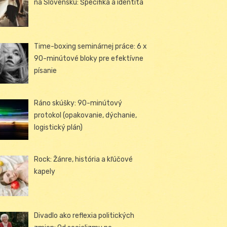
na Slovensku: Špecifiká a identita
Time-boxing seminárnej práce: 6 x
90-minútové bloky pre efektívne
písanie
Ráno skúšky: 90-minútový
protokol (opakovanie, dýchanie,
logistický plán)
Rock: Žánre, história a kľúčové
kapely
Divadlo ako reflexia politických