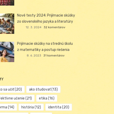
Nové testy 2024: Prijímacie skúšky
zo slovenského jazyka a literatúry
12. 3. 2024
32 komentárov
Prijímacie skúšky na strednú školu
z matematiky a postup riešenia
8. 6. 2023
31 komentárov
MY
o sa učiť
(20)
ako študovať
(13)
fektívne učenie
(21)
etika
(16)
orma
(14)
história
(12)
identita
(20)