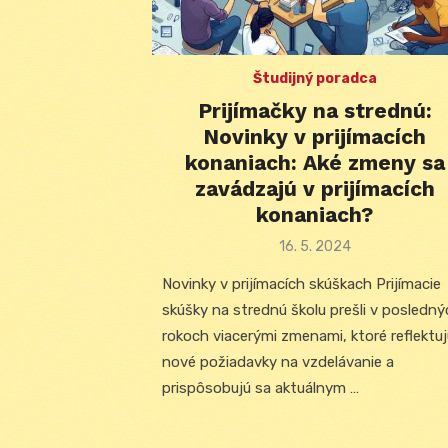
Študijný poradca
Prijímačky na strednú:
Novinky v prijímacích
konaniach: Aké zmeny sa
zavádzajú v prijímacích
konaniach?
Posted
16. 5. 2024
on
Novinky v prijímacích skúškach Prijímacie
skúšky na strednú školu prešli v posledn
rokoch viacerými zmenami, ktoré reflektu
nové požiadavky na vzdelávanie a
prispôsobujú sa aktuálnym …