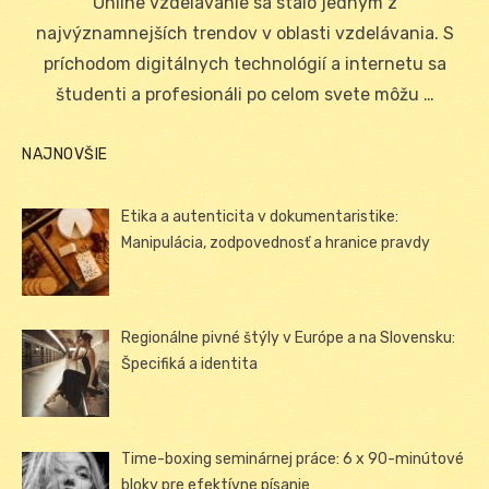
Online vzdelávanie sa stalo jedným z
najvýznamnejších trendov v oblasti vzdelávania. S
príchodom digitálnych technológií a internetu sa
študenti a profesionáli po celom svete môžu …
NAJNOVŠIE
Etika a autenticita v dokumentaristike:
Manipulácia, zodpovednosť a hranice pravdy
Regionálne pivné štýly v Európe a na Slovensku:
Špecifiká a identita
Time-boxing seminárnej práce: 6 x 90-minútové
bloky pre efektívne písanie