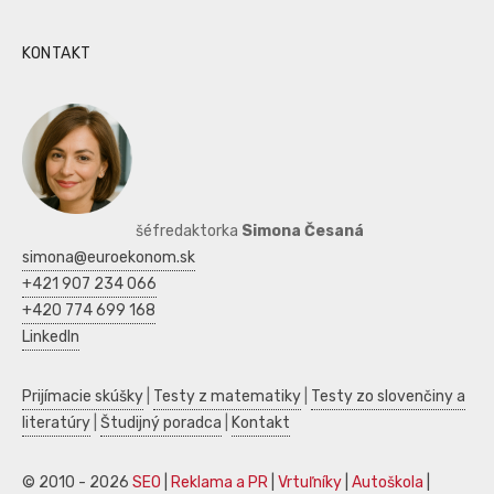
KONTAKT
šéfredaktorka
Simona Česaná
simona@euroekonom.sk
+421 907 234 066
+420 774 699 168
LinkedIn
Prijímacie skúšky
|
Testy z matematiky
|
Testy zo slovenčiny a
literatúry
|
Študijný poradca
|
Kontakt
© 2010 - 2026
SEO
|
Reklama a PR
|
Vrtuľníky
|
Autoškola
|