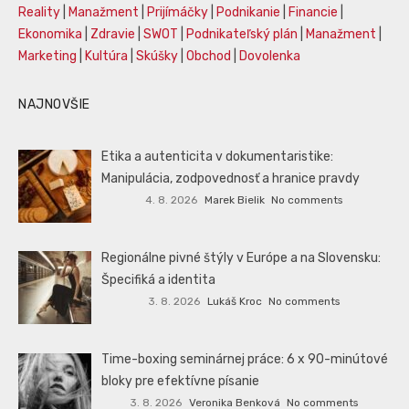
Reality
|
Manažment
|
Prijímáčky
|
Podnikanie
|
Financie
|
Ekonomika
|
Zdravie
|
SWOT
|
Podnikateľský plán
|
Manažment
|
Marketing
|
Kultúra
|
Skúšky
|
Obchod
|
Dovolenka
NAJNOVŠIE
Etika a autenticita v dokumentaristike:
Manipulácia, zodpovednosť a hranice pravdy
4. 8. 2026
Marek Bielik
No comments
Regionálne pivné štýly v Európe a na Slovensku:
Špecifiká a identita
3. 8. 2026
Lukáš Kroc
No comments
Time-boxing seminárnej práce: 6 x 90-minútové
bloky pre efektívne písanie
3. 8. 2026
Veronika Benková
No comments