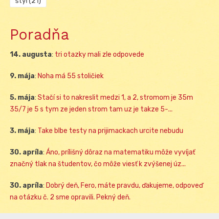
štýl
(21)
Poradňa
14. augusta
:
tri otazky mali zle odpovede
9. mája
:
Noha má 55 stoličiek
5. mája
:
Stačí si to nakreslit medzi 1, a 2, stromom je 35m
35/7 je 5 s tym ze jeden strom tam uz je takze 5-...
3. mája
:
Take blbe testy na prijimackach urcite nebudu
30. apríla
:
Áno, prílišný dôraz na matematiku môže vyvíjať
značný tlak na študentov, čo môže viesť k zvýšenej úz...
30. apríla
:
Dobrý deň, Fero, máte pravdu, ďakujeme, odpoveď
na otázku č. 2 sme opravili. Pekný deň.