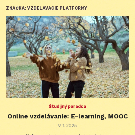
ZNAČKA:
VZDELÁVACIE PLATFORMY
Študijný poradca
Online vzdelávanie: E-learning, MOOC
Posted
9. 1. 2025
on