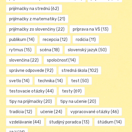
prijímačky na strednú
(62)
prijímačky z matematiky
(21)
prijímačky zo slovenčiny
(22)
príprava na VŠ
(13)
publikum
(14)
recepcia
(12)
rodičia
(11)
rytmus
(15)
scéna
(18)
slovenský jazyk
(50)
slovenčina
(22)
spoločnosť
(14)
správne odpovede
(92)
stredná škola
(102)
svetlo
(14)
technika
(14)
test
(50)
testovacie otázky
(44)
testy
(69)
tipy na prijímačky
(20)
tipy na učenie
(20)
tradícia
(12)
učenie
(24)
vypracované otázky
(46)
vzdelávanie
(44)
študijný poradca
(13)
štúdium
(14)