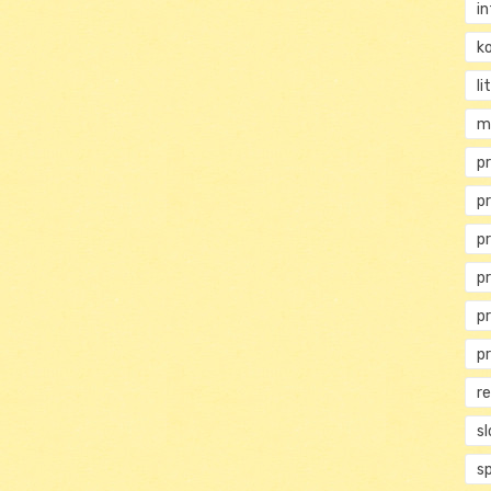
i
ko
li
m
pr
pr
p
p
p
p
r
s
s