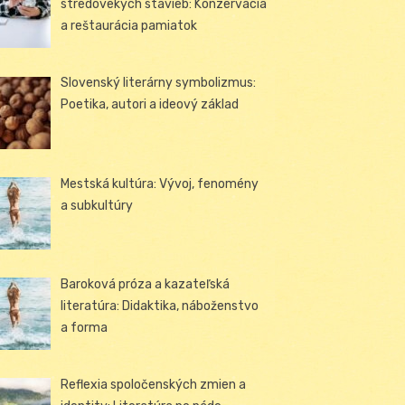
stredovekých stavieb: Konzervácia
a reštaurácia pamiatok
Slovenský literárny symbolizmus:
Poetika, autori a ideový základ
Mestská kultúra: Vývoj, fenomény
a subkultúry
Baroková próza a kazateľská
literatúra: Didaktika, náboženstvo
a forma
Reflexia spoločenských zmien a