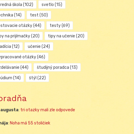
tredná škola
(102)
svetlo
(15)
echnika
(14)
test
(50)
estovacie otázky
(44)
testy
(69)
py na prijímačky
(20)
tipy na učenie
(20)
adícia
(12)
učenie
(24)
ypracované otázky
(46)
zdelávanie
(44)
študijný poradca
(13)
túdium
(14)
štýl
(22)
oradňa
 augusta
:
tri otazky mali zle odpovede
mája
:
Noha má 55 stoličiek