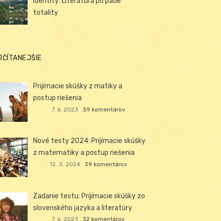
identity: Literatúra po páde
totality
JČÍTANEJŠIE
Prijímacie skúšky z matiky a
postup riešenia
7. 6. 2023
39 komentárov
Nové testy 2024: Prijímacie skúšky
z matematiky a postup riešenia
12. 3. 2024
39 komentárov
Zadanie testu: Prijímacie skúšky zo
slovenského jazyka a literatúry
7. 6. 2023
32 komentárov