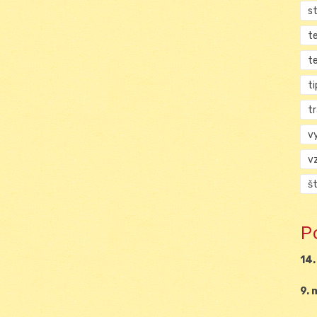
s
t
t
ti
tr
v
v
š
P
14.
9. 