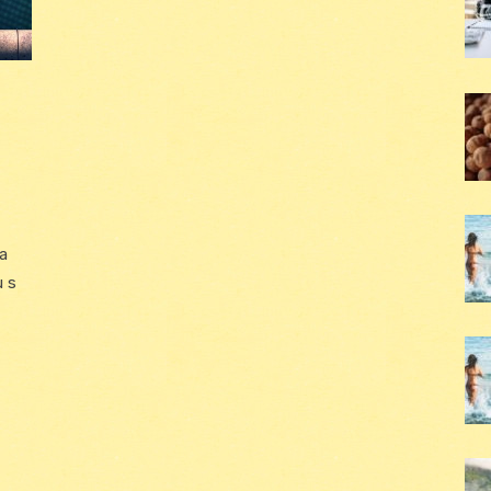
na
u s