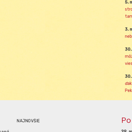
5. 
str
tam
3. 
neb
30.
môž
vies
30.
ďak
Pek
Po
NAJNOVŠIE
29. a
saná