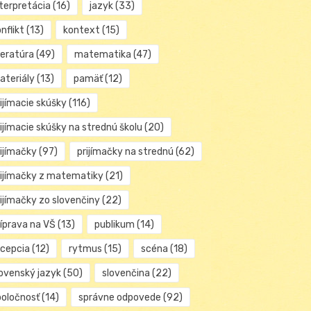
nterpretácia
(16)
jazyk
(33)
nflikt
(13)
kontext
(15)
teratúra
(49)
matematika
(47)
ateriály
(13)
pamäť
(12)
ijímacie skúšky
(116)
ijímacie skúšky na strednú školu
(20)
rijímačky
(97)
prijímačky na strednú
(62)
rijímačky z matematiky
(21)
rijímačky zo slovenčiny
(22)
ríprava na VŠ
(13)
publikum
(14)
ecepcia
(12)
rytmus
(15)
scéna
(18)
lovenský jazyk
(50)
slovenčina
(22)
poločnosť
(14)
správne odpovede
(92)