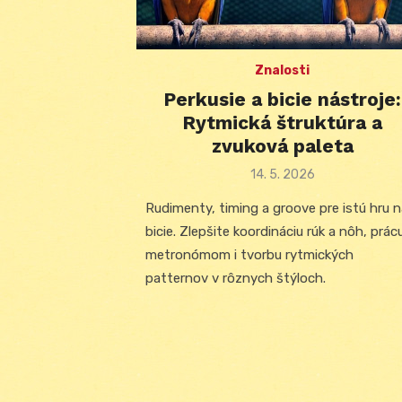
Znalosti
Perkusie a bicie nástroje:
Rytmická štruktúra a
zvuková paleta
Posted
14. 5. 2026
on
Rudimenty, timing a groove pre istú hru 
bicie. Zlepšite koordináciu rúk a nôh, prác
metronómom i tvorbu rytmických
patternov v rôznych štýloch.