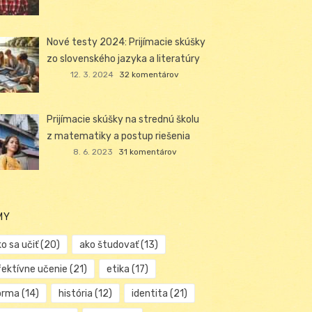
Nové testy 2024: Prijímacie skúšky
zo slovenského jazyka a literatúry
12. 3. 2024
32 komentárov
Prijímacie skúšky na strednú školu
z matematiky a postup riešenia
8. 6. 2023
31 komentárov
MY
o sa učiť
(20)
ako študovať
(13)
fektívne učenie
(21)
etika
(17)
orma
(14)
história
(12)
identita
(21)