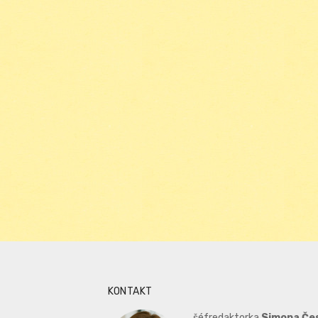
KONTAKT
šéfredaktorka
Simona Če