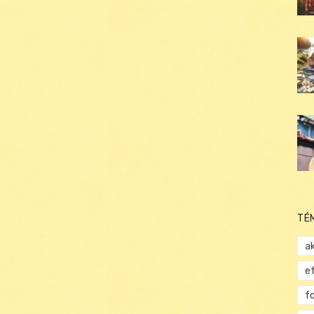
TÉ
ak
e
f