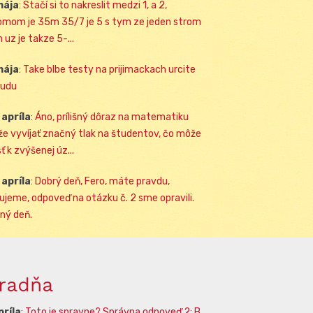
mája
:
Stačí si to nakreslit medzi 1, a 2,
omom je 35m 35/7 je 5 s tym ze jeden strom
 uz je takze 5-...
mája
:
Take blbe testy na prijimackach urcite
udu
 apríla
:
Áno, prílišný dôraz na matematiku
e vyvíjať značný tlak na študentov, čo môže
ť k zvýšenej úz...
 apríla
:
Dobrý deň, Fero, máte pravdu,
ujeme, odpoveď na otázku č. 2 sme opravili.
ný deň.
radňa
príla
:
Toto je spravne? Správna odpoveď 2: B.