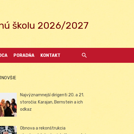
ednú školu 2026/2027
DCA
PORADŇA
KONTAKT
JNOVŠIE
Najvýznamnejší dirigenti 20. a 21.
storočia: Karajan, Bernstein a ich
odkaz
Obnova a rekonštrukcia