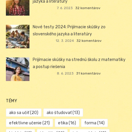
jazyka a literatúry
7. 6. 2023
32 komentárov
Nové testy 2024: Prijímacie skúšky zo
slovenského jazyka a literatúry
12. 3. 2024
32 komentárov
Prijímacie skúšky na strednú školu z matematiky
a postup riešenia
8. 6. 2023
31 komentárov
TÉMY
ako sa učiť
(20)
ako študovať
(13)
efektívne učenie
(21)
etika
(16)
forma
(14)