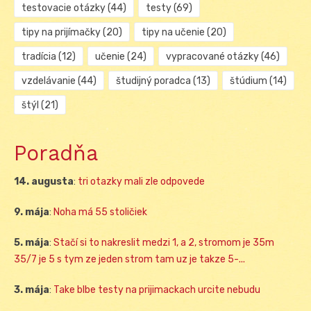
testovacie otázky
(44)
testy
(69)
tipy na prijímačky
(20)
tipy na učenie
(20)
tradícia
(12)
učenie
(24)
vypracované otázky
(46)
vzdelávanie
(44)
študijný poradca
(13)
štúdium
(14)
štýl
(21)
Poradňa
14. augusta
:
tri otazky mali zle odpovede
9. mája
:
Noha má 55 stoličiek
5. mája
:
Stačí si to nakreslit medzi 1, a 2, stromom je 35m
35/7 je 5 s tym ze jeden strom tam uz je takze 5-...
3. mája
:
Take blbe testy na prijimackach urcite nebudu