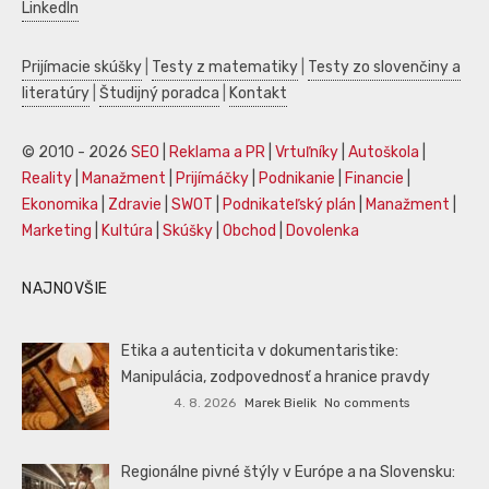
LinkedIn
Prijímacie skúšky
|
Testy z matematiky
|
Testy zo slovenčiny a
literatúry
|
Študijný poradca
|
Kontakt
© 2010 - 2026
SEO
|
Reklama a PR
|
Vrtuľníky
|
Autoškola
|
Reality
|
Manažment
|
Prijímáčky
|
Podnikanie
|
Financie
|
Ekonomika
|
Zdravie
|
SWOT
|
Podnikateľský plán
|
Manažment
|
Marketing
|
Kultúra
|
Skúšky
|
Obchod
|
Dovolenka
NAJNOVŠIE
Etika a autenticita v dokumentaristike:
Manipulácia, zodpovednosť a hranice pravdy
4. 8. 2026
Marek Bielik
No comments
Regionálne pivné štýly v Európe a na Slovensku: