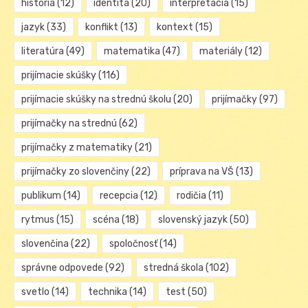
história
(12)
identita
(20)
interpretácia
(15)
jazyk
(33)
konflikt
(13)
kontext
(15)
literatúra
(49)
matematika
(47)
materiály
(12)
prijímacie skúšky
(116)
prijímacie skúšky na strednú školu
(20)
prijímačky
(97)
prijímačky na strednú
(62)
prijímačky z matematiky
(21)
prijímačky zo slovenčiny
(22)
príprava na VŠ
(13)
publikum
(14)
recepcia
(12)
rodičia
(11)
rytmus
(15)
scéna
(18)
slovenský jazyk
(50)
slovenčina
(22)
spoločnosť
(14)
správne odpovede
(92)
stredná škola
(102)
svetlo
(14)
technika
(14)
test
(50)