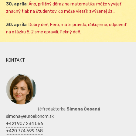
30. apríla
:
Áno, prílišný dôraz na matematiku môže vyvíjať
značný tlak na študentov, čo môže viesť k zvýšenej úz...
30. apríla
:
Dobrý deň, Fero, máte pravdu, ďakujeme, odpoveď
na otázku č. 2 sme opravili. Pekný deň.
KONTAKT
šéfredaktorka
Simona Česaná
simona@euroekonom.sk
+421 907 234 066
+420 774 699 168