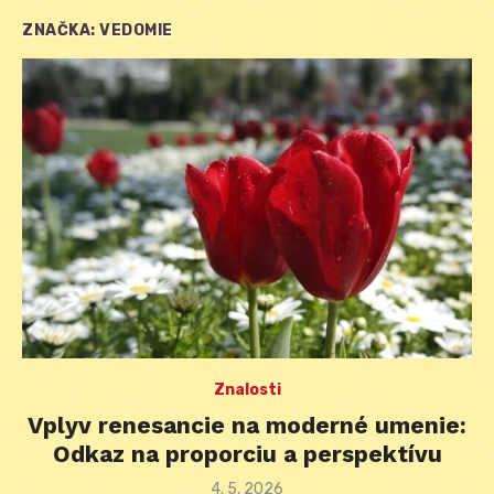
ZNAČKA:
VEDOMIE
Znalosti
Vplyv renesancie na moderné umenie:
Odkaz na proporciu a perspektívu
Posted
4. 5. 2026