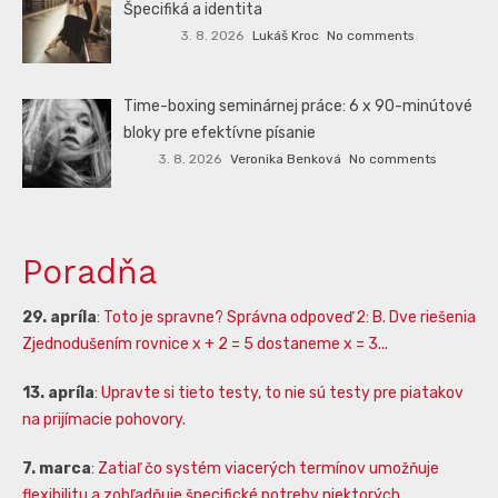
Špecifiká a identita
3. 8. 2026
Lukáš Kroc
No comments
Time-boxing seminárnej práce: 6 x 90-minútové
bloky pre efektívne písanie
3. 8. 2026
Veronika Benková
No comments
Poradňa
29. apríla
:
Toto je spravne? Správna odpoveď 2: B. Dve riešenia
Zjednodušením rovnice x + 2 = 5 dostaneme x = 3...
13. apríla
:
Upravte si tieto testy, to nie sú testy pre piatakov
na prijímacie pohovory.
7. marca
:
Zatiaľ čo systém viacerých termínov umožňuje
flexibilitu a zohľadňuje špecifické potreby niektorých ...