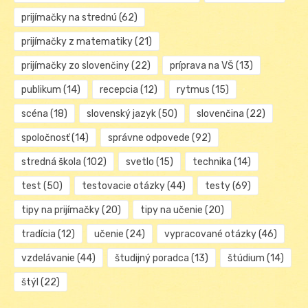
prijímačky na strednú
(62)
prijímačky z matematiky
(21)
prijímačky zo slovenčiny
(22)
príprava na VŠ
(13)
publikum
(14)
recepcia
(12)
rytmus
(15)
scéna
(18)
slovenský jazyk
(50)
slovenčina
(22)
spoločnosť
(14)
správne odpovede
(92)
stredná škola
(102)
svetlo
(15)
technika
(14)
test
(50)
testovacie otázky
(44)
testy
(69)
tipy na prijímačky
(20)
tipy na učenie
(20)
tradícia
(12)
učenie
(24)
vypracované otázky
(46)
vzdelávanie
(44)
študijný poradca
(13)
štúdium
(14)
štýl
(22)