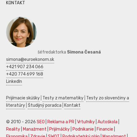
KONTAKT
šéfredaktorka
Simona Česaná
simona@euroekonom.sk
+421 907 234 066
+420 774 699 168
LinkedIn
Prijímacie skúšky
|
Testy z matematiky
|
Testy zo slovenčiny a
literatúry
|
Študijný poradca
|
Kontakt
© 2010 - 2026
SEO
|
Reklama a PR
|
Vrtuľníky
|
Autoškola
|
Reality
|
Manažment
|
Prijímáčky
|
Podnikanie
|
Financie
|
Ekonomika
|
Zdravie
|
SWOT
|
Podnikateľský plán
|
Manažment
|