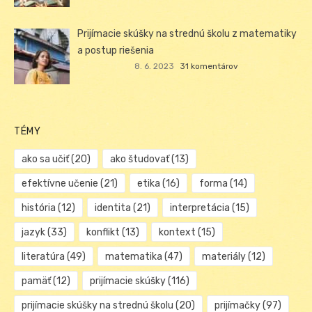
Prijímacie skúšky na strednú školu z matematiky
a postup riešenia
8. 6. 2023
31 komentárov
TÉMY
ako sa učiť
(20)
ako študovať
(13)
efektívne učenie
(21)
etika
(16)
forma
(14)
história
(12)
identita
(21)
interpretácia
(15)
jazyk
(33)
konflikt
(13)
kontext
(15)
literatúra
(49)
matematika
(47)
materiály
(12)
pamäť
(12)
prijímacie skúšky
(116)
prijímacie skúšky na strednú školu
(20)
prijímačky
(97)