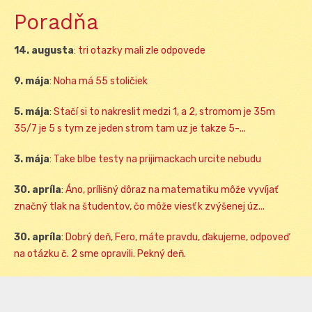
Poradňa
14. augusta
:
tri otazky mali zle odpovede
9. mája
:
Noha má 55 stoličiek
5. mája
:
Stačí si to nakreslit medzi 1, a 2, stromom je 35m
35/7 je 5 s tym ze jeden strom tam uz je takze 5-...
3. mája
:
Take blbe testy na prijimackach urcite nebudu
30. apríla
:
Áno, prílišný dôraz na matematiku môže vyvíjať
značný tlak na študentov, čo môže viesť k zvýšenej úz...
30. apríla
:
Dobrý deň, Fero, máte pravdu, ďakujeme, odpoveď
na otázku č. 2 sme opravili. Pekný deň.