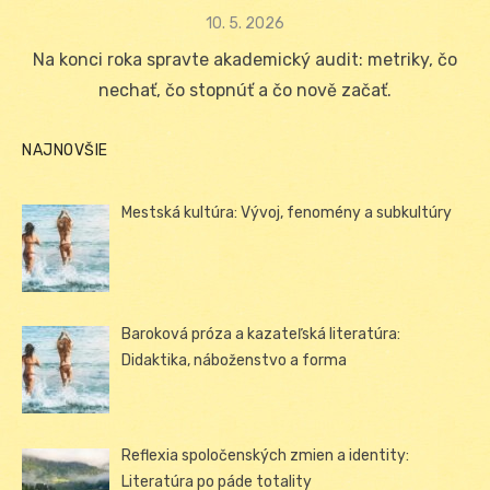
Posted
10. 5. 2026
on
Na konci roka spravte akademický audit: metriky, čo
nechať, čo stopnúť a čo nově začať.
NAJNOVŠIE
Mestská kultúra: Vývoj, fenomény a subkultúry
Baroková próza a kazateľská literatúra:
Didaktika, náboženstvo a forma
Reflexia spoločenských zmien a identity:
Literatúra po páde totality