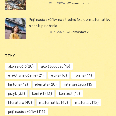
12. 3. 2024
32 komentárov
Prijímacie skúšky na strednú školu z matematiky
a postup riešenia
8. 6. 2023
31 komentárov
TÉMY
ako sa učiť
(20)
ako študovať
(13)
efektívne učenie
(21)
etika
(16)
forma
(14)
história
(12)
identita
(20)
interpretácia
(15)
jazyk
(33)
konflikt
(13)
kontext
(15)
literatúra
(49)
matematika
(47)
materiály
(12)
prijímacie skúšky
(116)