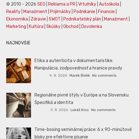
© 2010 - 2026
SEO
|
Reklama a PR
|
Vrtuľníky
|
Autoškola
|
Reality
|
Manažment
|
Prijímáčky
|
Podnikanie
|
Financie
|
Ekonomika
|
Zdravie
|
SWOT
|
Podnikateľský plán
|
Manažment
|
Marketing
|
Kultúra
|
Skúšky
|
Obchod
|
Dovolenka
NAJNOVŠIE
Etika a autenticita v dokumentaristike:
Manipulácia, zodpovednosť a hranice pravdy
4. 8. 2026
Marek Bielik
No comments
Regionálne pivné štýly v Európe a na Slovensku:
Špecifiká a identita
3. 8. 2026
Lukáš Kroc
No comments
Time-boxing seminárnej práce: 6 x 90-minútové
bloky pre efektívne písanie