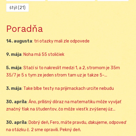
štýl
(21)
Poradňa
14. augusta
:
tri otazky mali zle odpovede
9. mája
:
Noha má 55 stoličiek
5. mája
:
Stačí si to nakreslit medzi 1, a 2, stromom je 35m
35/7 je 5 s tym ze jeden strom tam uz je takze 5-...
3. mája
:
Take blbe testy na prijimackach urcite nebudu
30. apríla
:
Áno, prílišný dôraz na matematiku môže vyvíjať
značný tlak na študentov, čo môže viesť k zvýšenej úz...
30. apríla
:
Dobrý deň, Fero, máte pravdu, ďakujeme, odpoveď
na otázku č. 2 sme opravili. Pekný deň.