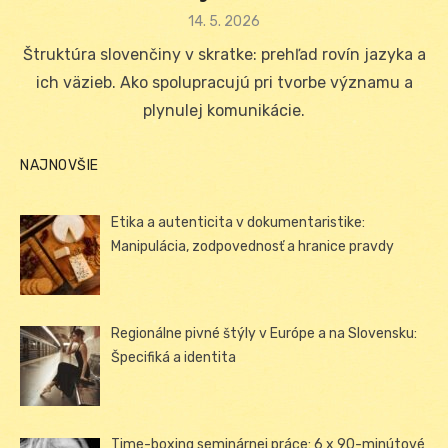
Posted
14. 5. 2026
on
Štruktúra slovenčiny v skratke: prehľad rovín jazyka a
ich väzieb. Ako spolupracujú pri tvorbe významu a
plynulej komunikácie.
NAJNOVŠIE
Etika a autenticita v dokumentaristike:
Manipulácia, zodpovednosť a hranice pravdy
Regionálne pivné štýly v Európe a na Slovensku:
Špecifiká a identita
Time-boxing seminárnej práce: 6 x 90-minútové