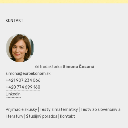
KONTAKT
šéfredaktorka
Simona Česaná
simona@euroekonom.sk
+421 907 234 066
+420 774 699 168
LinkedIn
Prijímacie skúšky
|
Testy z matematiky
|
Testy zo slovenčiny a
literatúry
|
Študijný poradca
|
Kontakt