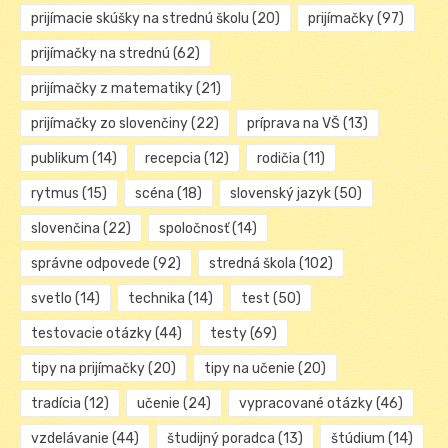
prijímacie skúšky na strednú školu
(20)
prijímačky
(97)
prijímačky na strednú
(62)
prijímačky z matematiky
(21)
prijímačky zo slovenčiny
(22)
príprava na VŠ
(13)
publikum
(14)
recepcia
(12)
rodičia
(11)
rytmus
(15)
scéna
(18)
slovenský jazyk
(50)
slovenčina
(22)
spoločnosť
(14)
správne odpovede
(92)
stredná škola
(102)
svetlo
(14)
technika
(14)
test
(50)
testovacie otázky
(44)
testy
(69)
tipy na prijímačky
(20)
tipy na učenie
(20)
tradícia
(12)
učenie
(24)
vypracované otázky
(46)
vzdelávanie
(44)
študijný poradca
(13)
štúdium
(14)