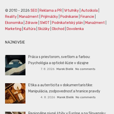
© 2010 - 2026
SEO
|
Reklama a PR
|
Vrtuľníky
|
Autoškola
|
Reality
|
Manažment
|
Prijímáčky
|
Podnikanie
|
Financie
|
Ekonomika
|
Zdravie
|
SWOT
|
Podnikateľský plán
|
Manažment
|
Marketing
|
Kultúra
|
Skúšky
|
Obchod
|
Dovolenka
NAJNOVŠIE
Práca s priestorom, svetlom a farbou:
Psychológia a optické ilúzie v dizajne
7. 8. 2026
Marek Bielik
No comments
Etika a autenticita v dokumentaristike:
Manipulácia, zodpovednosť a hranice pravdy
4. 8. 2026
Marek Bielik
No comments
Regionálne pivné štýly v Európe a na Slovensku: