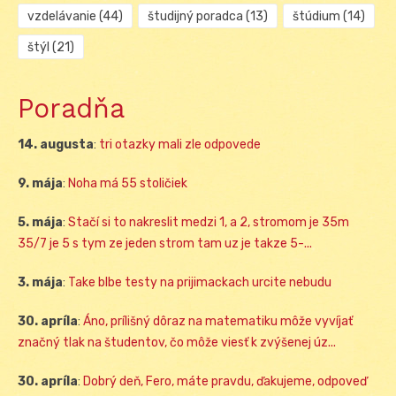
vzdelávanie
(44)
študijný poradca
(13)
štúdium
(14)
štýl
(21)
Poradňa
14. augusta
:
tri otazky mali zle odpovede
9. mája
:
Noha má 55 stoličiek
5. mája
:
Stačí si to nakreslit medzi 1, a 2, stromom je 35m
35/7 je 5 s tym ze jeden strom tam uz je takze 5-...
3. mája
:
Take blbe testy na prijimackach urcite nebudu
30. apríla
:
Áno, prílišný dôraz na matematiku môže vyvíjať
značný tlak na študentov, čo môže viesť k zvýšenej úz...
30. apríla
:
Dobrý deň, Fero, máte pravdu, ďakujeme, odpoveď