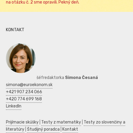
na otázku č. 2 sme opravili. Pekný deň.
KONTAKT
šéfredaktorka
Simona Česaná
simona@euroekonom.sk
+421 907 234 066
+420 774 699 168
LinkedIn
Prijímacie skúšky
|
Testy z matematiky
|
Testy zo slovenčiny a
literatúry
|
Študijný poradca
|
Kontakt