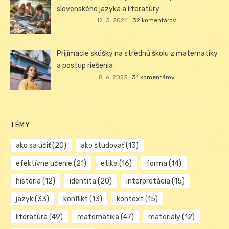
slovenského jazyka a literatúry
12. 3. 2024
32 komentárov
Prijímacie skúšky na strednú školu z matematiky
a postup riešenia
8. 6. 2023
31 komentárov
TÉMY
ako sa učiť
(20)
ako študovať
(13)
efektívne učenie
(21)
etika
(16)
forma
(14)
história
(12)
identita
(20)
interpretácia
(15)
jazyk
(33)
konflikt
(13)
kontext
(15)
literatúra
(49)
matematika
(47)
materiály
(12)