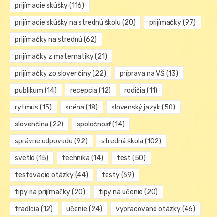
prijímacie skúšky
(116)
prijímacie skúšky na strednú školu
(20)
prijímačky
(97)
prijímačky na strednú
(62)
prijímačky z matematiky
(21)
prijímačky zo slovenčiny
(22)
príprava na VŠ
(13)
publikum
(14)
recepcia
(12)
rodičia
(11)
rytmus
(15)
scéna
(18)
slovenský jazyk
(50)
slovenčina
(22)
spoločnosť
(14)
správne odpovede
(92)
stredná škola
(102)
svetlo
(15)
technika
(14)
test
(50)
testovacie otázky
(44)
testy
(69)
tipy na prijímačky
(20)
tipy na učenie
(20)
tradícia
(12)
učenie
(24)
vypracované otázky
(46)