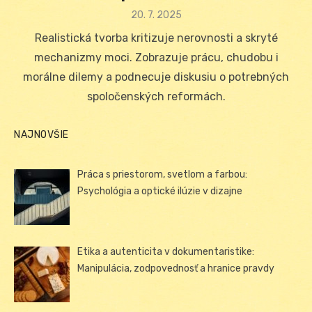
Posted
20. 7. 2025
on
Realistická tvorba kritizuje nerovnosti a skryté
mechanizmy moci. Zobrazuje prácu, chudobu i
morálne dilemy a podnecuje diskusiu o potrebných
spoločenských reformách.
NAJNOVŠIE
Práca s priestorom, svetlom a farbou:
Psychológia a optické ilúzie v dizajne
Etika a autenticita v dokumentaristike:
Manipulácia, zodpovednosť a hranice pravdy