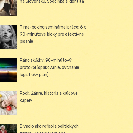
na Slovensku: Špecifiká a identita
Time-boxing seminárnej práce: 6 x
90-minútové bloky pre efektívne
písanie
Ráno skúšky: 90-minútový
protokol (opakovanie, dýchanie,
logistický plán)
Rock: Žánre, história a kľúčové
kapely
Divadlo ako reflexia politických