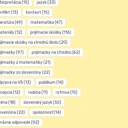
nterpretácia
(15)
jazyk
(33)
nflikt
(13)
kontext
(15)
teratúra
(49)
matematika
(47)
ateriály
(12)
prijímacie skúšky
(116)
ijímacie skúšky na strednú školu
(20)
rijímačky
(97)
prijímačky na strednú
(62)
rijímačky z matematiky
(21)
rijímačky zo slovenčiny
(22)
ríprava na VŠ
(13)
publikum
(14)
ecepcia
(12)
rodičia
(11)
rytmus
(15)
céna
(18)
slovenský jazyk
(50)
lovenčina
(22)
spoločnosť
(14)
právne odpovede
(92)