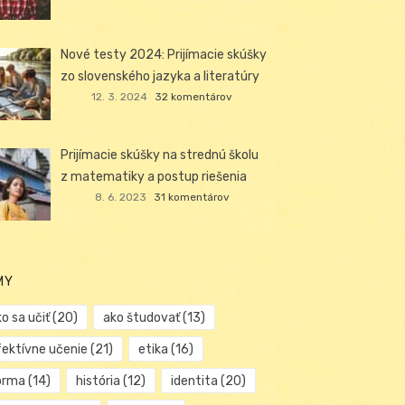
Nové testy 2024: Prijímacie skúšky
zo slovenského jazyka a literatúry
12. 3. 2024
32 komentárov
Prijímacie skúšky na strednú školu
z matematiky a postup riešenia
8. 6. 2023
31 komentárov
MY
o sa učiť
(20)
ako študovať
(13)
fektívne učenie
(21)
etika
(16)
orma
(14)
história
(12)
identita
(20)