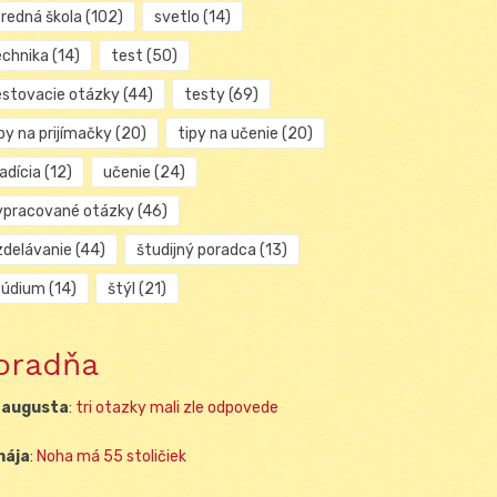
tredná škola
(102)
svetlo
(14)
echnika
(14)
test
(50)
estovacie otázky
(44)
testy
(69)
py na prijímačky
(20)
tipy na učenie
(20)
adícia
(12)
učenie
(24)
ypracované otázky
(46)
zdelávanie
(44)
študijný poradca
(13)
túdium
(14)
štýl
(21)
oradňa
 augusta
:
tri otazky mali zle odpovede
mája
:
Noha má 55 stoličiek