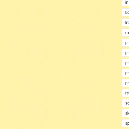
i
ko
li
m
pr
p
p
p
p
r
s
s
s