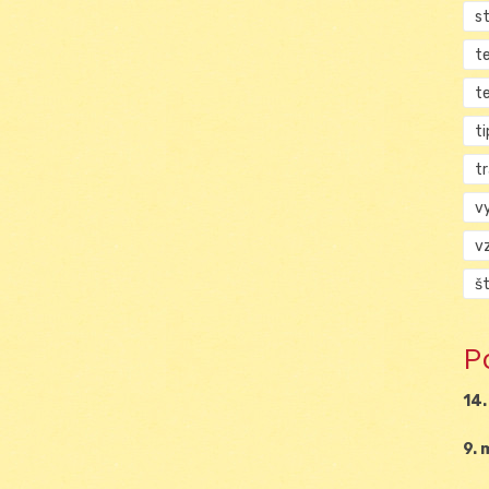
s
t
t
ti
tr
v
v
š
P
14.
9. 