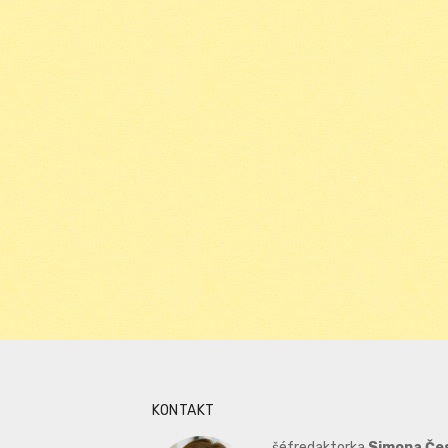
KONTAKT
šéfredaktorka
Simona Če