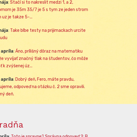
mája
:
Stačí si to nakreslit medzi 1, a 2,
omom je 35m 35/7 je 5 s tym ze jeden strom
 uz je takze 5-...
mája
:
Take blbe testy na prijimackach urcite
udu
 apríla
:
Áno, prílišný dôraz na matematiku
e vyvíjať značný tlak na študentov, čo môže
ť k zvýšenej úz...
 apríla
:
Dobrý deň, Fero, máte pravdu,
ujeme, odpoveď na otázku č. 2 sme opravili.
ný deň.
radňa
príla
:
Toto je spravne? Správna odpoveď 2: B.