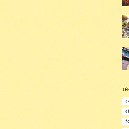
TÉ
ak
e
f