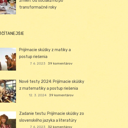
zmien: Od socializmu po
transformačné roky
JČÍTANEJŠIE
Prijímacie skúšky z matiky a
postup riešenia
7. 6. 2023
39 komentárov
Nové testy 2024: Prijímacie skúšky
z matematiky a postup riešenia
12. 3. 2024
39 komentárov
Zadanie testu: Prijímacie skúšky zo
slovenského jazyka a literatúry
7. 6. 2023
32 komentárov