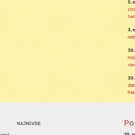
5. 
str
tam
3. 
neb
30.
môž
vies
30.
ďak
Pek
Po
NAJNOVŠIE
29. a
saná