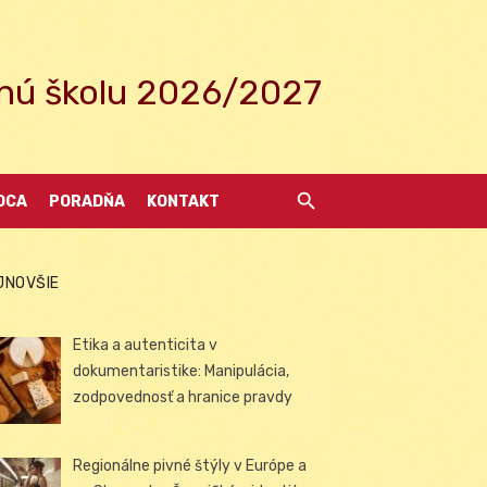
ednú školu 2026/2027
DCA
PORADŇA
KONTAKT
JNOVŠIE
Etika a autenticita v
dokumentaristike: Manipulácia,
zodpovednosť a hranice pravdy
Regionálne pivné štýly v Európe a