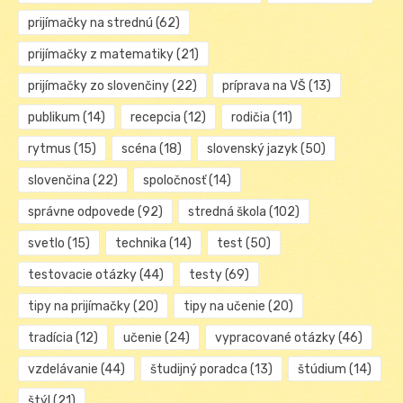
prijímačky na strednú
(62)
prijímačky z matematiky
(21)
prijímačky zo slovenčiny
(22)
príprava na VŠ
(13)
publikum
(14)
recepcia
(12)
rodičia
(11)
rytmus
(15)
scéna
(18)
slovenský jazyk
(50)
slovenčina
(22)
spoločnosť
(14)
správne odpovede
(92)
stredná škola
(102)
svetlo
(15)
technika
(14)
test
(50)
testovacie otázky
(44)
testy
(69)
tipy na prijímačky
(20)
tipy na učenie
(20)
tradícia
(12)
učenie
(24)
vypracované otázky
(46)
vzdelávanie
(44)
študijný poradca
(13)
štúdium
(14)
štýl
(21)