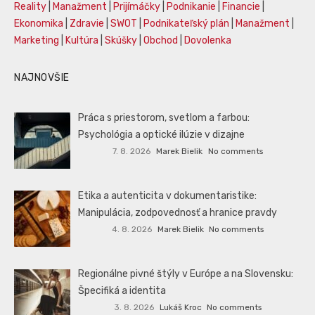
Reality
|
Manažment
|
Prijímáčky
|
Podnikanie
|
Financie
|
Ekonomika
|
Zdravie
|
SWOT
|
Podnikateľský plán
|
Manažment
|
Marketing
|
Kultúra
|
Skúšky
|
Obchod
|
Dovolenka
NAJNOVŠIE
Práca s priestorom, svetlom a farbou:
Psychológia a optické ilúzie v dizajne
7. 8. 2026
Marek Bielik
No comments
Etika a autenticita v dokumentaristike:
Manipulácia, zodpovednosť a hranice pravdy
4. 8. 2026
Marek Bielik
No comments
Regionálne pivné štýly v Európe a na Slovensku:
Špecifiká a identita
3. 8. 2026
Lukáš Kroc
No comments