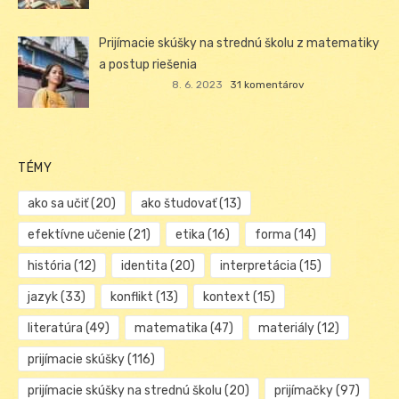
Prijímacie skúšky na strednú školu z matematiky
a postup riešenia
8. 6. 2023
31 komentárov
TÉMY
ako sa učiť
(20)
ako študovať
(13)
efektívne učenie
(21)
etika
(16)
forma
(14)
história
(12)
identita
(20)
interpretácia
(15)
jazyk
(33)
konflikt
(13)
kontext
(15)
literatúra
(49)
matematika
(47)
materiály
(12)
prijímacie skúšky
(116)
prijímacie skúšky na strednú školu
(20)
prijímačky
(97)