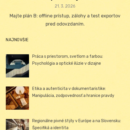
Posted
21. 3. 2026
on
Majte plán B: offline prístup, zálohy a test exportov
pred odovzdaním.
NAJNOVŠIE
Práca s priestorom, svetlom a farbou:
Psychológia a optické ilúzie v dizajne
Etika a autenticita v dokumentaristike:
Manipulácia, zodpovednosť a hranice pravdy
Regionálne pivné štýly v Európe a na Slovensku:
Špecifiká a identita