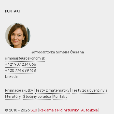
KONTAKT
šéfredaktorka
Simona Česaná
simona@euroekonom.sk
+421 907 234 066
+420 774 699 168
LinkedIn
Prijímacie skúšky
|
Testy z matematiky
|
Testy zo slovenčiny a
literatúry
|
Študijný poradca
|
Kontakt
© 2010 - 2026
SEO
|
Reklama a PR
|
Vrtuľníky
|
Autoškola
|