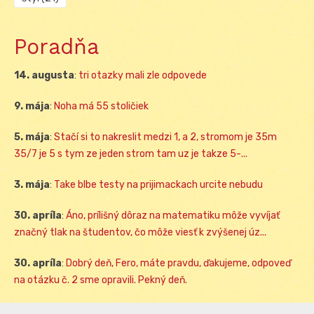
Poradňa
14. augusta
:
tri otazky mali zle odpovede
9. mája
:
Noha má 55 stoličiek
5. mája
:
Stačí si to nakreslit medzi 1, a 2, stromom je 35m
35/7 je 5 s tym ze jeden strom tam uz je takze 5-...
3. mája
:
Take blbe testy na prijimackach urcite nebudu
30. apríla
:
Áno, prílišný dôraz na matematiku môže vyvíjať
značný tlak na študentov, čo môže viesť k zvýšenej úz...
30. apríla
:
Dobrý deň, Fero, máte pravdu, ďakujeme, odpoveď
na otázku č. 2 sme opravili. Pekný deň.