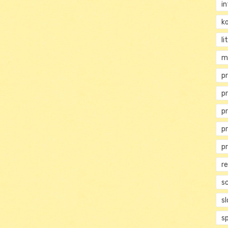
i
ko
li
m
pr
p
p
p
p
r
s
s
s