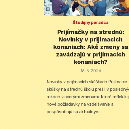
Študijný poradca
Prijímačky na strednú:
Novinky v prijímacích
konaniach: Aké zmeny sa
zavádzajú v prijímacích
konaniach?
Posted
16. 5. 2024
on
Novinky v prijímacích skúškach Prijímacie
skúšky na strednú školu prešli v posledn
rokoch viacerými zmenami, ktoré reflektu
nové požiadavky na vzdelávanie a
prispôsobujú sa aktuálnym …