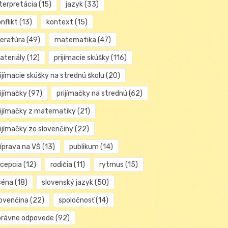
nterpretácia
(15)
jazyk
(33)
nflikt
(13)
kontext
(15)
teratúra
(49)
matematika
(47)
ateriály
(12)
prijímacie skúšky
(116)
ijímacie skúšky na strednú školu
(20)
rijímačky
(97)
prijímačky na strednú
(62)
rijímačky z matematiky
(21)
rijímačky zo slovenčiny
(22)
ríprava na VŠ
(13)
publikum
(14)
ecepcia
(12)
rodičia
(11)
rytmus
(15)
céna
(18)
slovenský jazyk
(50)
lovenčina
(22)
spoločnosť
(14)
právne odpovede
(92)