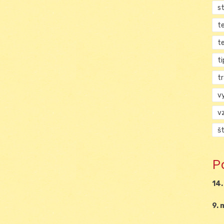
s
t
t
ti
tr
v
v
š
P
14.
9. 