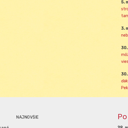
5. 
str
tam
3. 
neb
30.
môž
vies
30.
ďak
Pek
Po
NAJNOVŠIE
29. a
saná