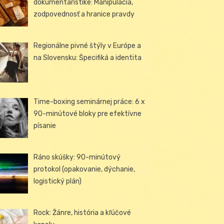
dokumentaristike: Manipulácia,
zodpovednosť a hranice pravdy
Regionálne pivné štýly v Európe a
na Slovensku: Špecifiká a identita
Time-boxing seminárnej práce: 6 x
90-minútové bloky pre efektívne
písanie
Ráno skúšky: 90-minútový
protokol (opakovanie, dýchanie,
logistický plán)
Rock: Žánre, história a kľúčové