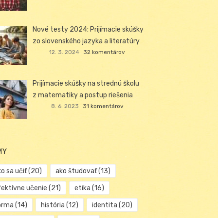
Nové testy 2024: Prijímacie skúšky
zo slovenského jazyka a literatúry
12. 3. 2024
32 komentárov
Prijímacie skúšky na strednú školu
z matematiky a postup riešenia
8. 6. 2023
31 komentárov
MY
o sa učiť
(20)
ako študovať
(13)
fektívne učenie
(21)
etika
(16)
orma
(14)
história
(12)
identita
(20)