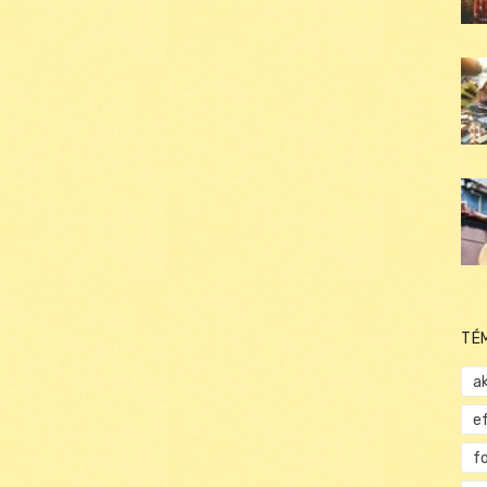
TÉ
ak
e
f