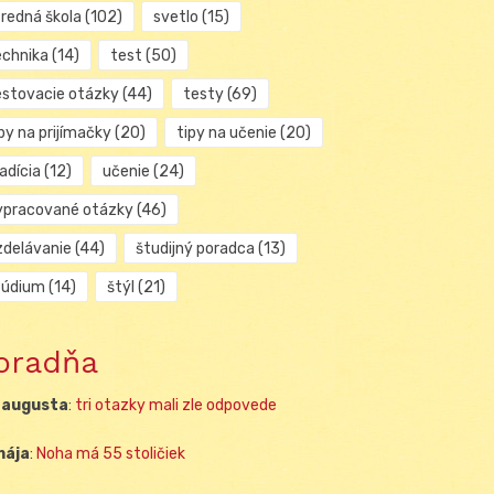
tredná škola
(102)
svetlo
(15)
echnika
(14)
test
(50)
estovacie otázky
(44)
testy
(69)
py na prijímačky
(20)
tipy na učenie
(20)
adícia
(12)
učenie
(24)
ypracované otázky
(46)
zdelávanie
(44)
študijný poradca
(13)
túdium
(14)
štýl
(21)
oradňa
 augusta
:
tri otazky mali zle odpovede
mája
:
Noha má 55 stoličiek