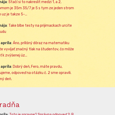
mája
:
Stačí si to nakreslit medzi 1, a 2,
omom je 35m 35/7 je 5 s tym ze jeden strom
 uz je takze 5-...
mája
:
Take blbe testy na prijimackach urcite
udu
 apríla
:
Áno, prílišný dôraz na matematiku
e vyvíjať značný tlak na študentov, čo môže
ť k zvýšenej úz...
 apríla
:
Dobrý deň, Fero, máte pravdu,
ujeme, odpoveď na otázku č. 2 sme opravili.
ný deň.
radňa
príla
:
Toto je spravne? Správna odpoveď 2: B.