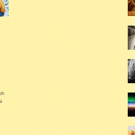
ých
jú