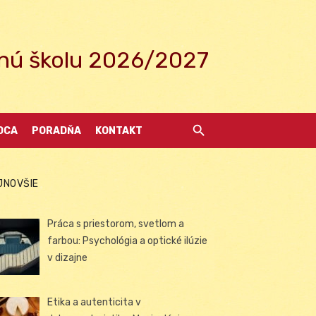
ednú školu 2026/2027
DCA
PORADŇA
KONTAKT
JNOVŠIE
Práca s priestorom, svetlom a
farbou: Psychológia a optické ilúzie
v dizajne
Etika a autenticita v