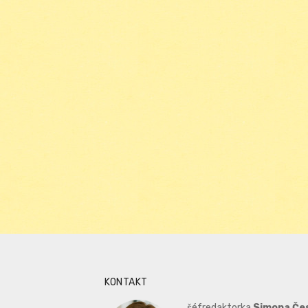
KONTAKT
šéfredaktorka
Simona Če