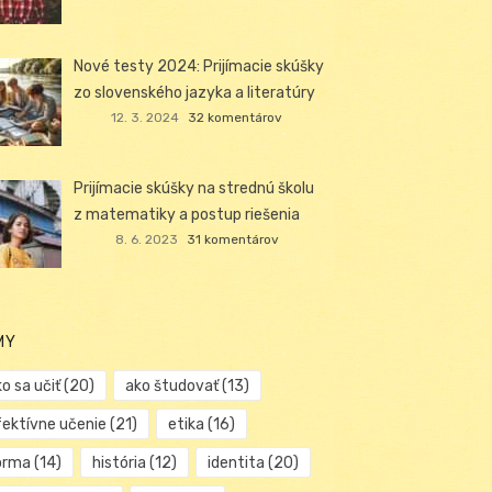
Nové testy 2024: Prijímacie skúšky
zo slovenského jazyka a literatúry
12. 3. 2024
32 komentárov
Prijímacie skúšky na strednú školu
z matematiky a postup riešenia
8. 6. 2023
31 komentárov
MY
o sa učiť
(20)
ako študovať
(13)
fektívne učenie
(21)
etika
(16)
orma
(14)
história
(12)
identita
(20)