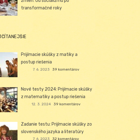
zmien: Od socializmu po
transformačné roky
JČÍTANEJŠIE
Prijímacie skúšky z matiky a
postup riešenia
7. 6. 2023
39 komentárov
Nové testy 2024: Prijímacie skúšky
z matematiky a postup riešenia
12. 3. 2024
39 komentárov
Zadanie testu: Prijímacie skúšky zo
slovenského jazyka a literatúry
7. 6. 2023
32 komentárov