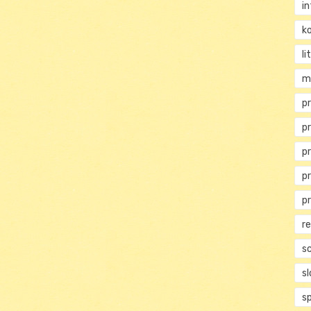
i
ko
li
m
pr
p
p
p
p
r
s
s
s