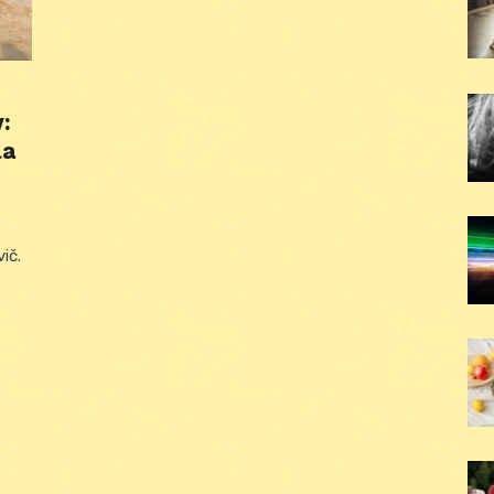
:
la
ič.