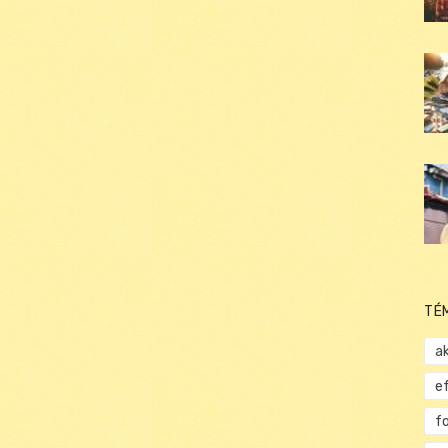
TÉ
ak
e
f