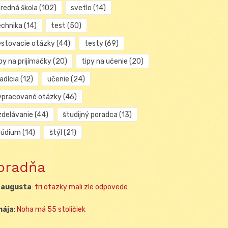
tredná škola
(102)
svetlo
(14)
echnika
(14)
test
(50)
estovacie otázky
(44)
testy
(69)
py na prijímačky
(20)
tipy na učenie
(20)
adícia
(12)
učenie
(24)
ypracované otázky
(46)
zdelávanie
(44)
študijný poradca
(13)
túdium
(14)
štýl
(21)
oradňa
 augusta
:
tri otazky mali zle odpovede
mája
:
Noha má 55 stoličiek