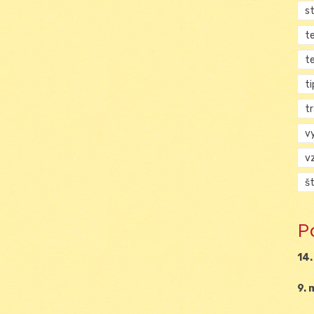
s
t
t
ti
tr
v
v
š
P
14.
9. 