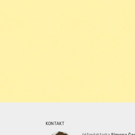
KONTAKT
šéfredaktorka
Simona Če