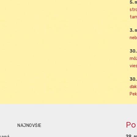
5. 
str
tam
3. 
neb
30.
môž
vies
30.
ďak
Pek
Po
NAJNOVŠIE
29. a
saná