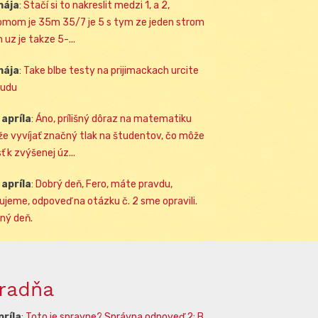
mája
:
Stačí si to nakreslit medzi 1, a 2,
omom je 35m 35/7 je 5 s tym ze jeden strom
 uz je takze 5-...
mája
:
Take blbe testy na prijimackach urcite
udu
 apríla
:
Áno, prílišný dôraz na matematiku
e vyvíjať značný tlak na študentov, čo môže
ť k zvýšenej úz...
 apríla
:
Dobrý deň, Fero, máte pravdu,
ujeme, odpoveď na otázku č. 2 sme opravili.
ný deň.
radňa
príla
:
Toto je spravne? Správna odpoveď 2: B.