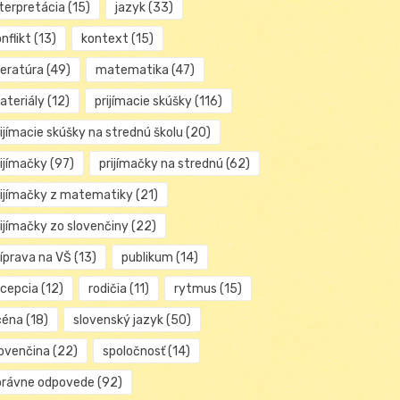
nterpretácia
(15)
jazyk
(33)
nflikt
(13)
kontext
(15)
teratúra
(49)
matematika
(47)
ateriály
(12)
prijímacie skúšky
(116)
ijímacie skúšky na strednú školu
(20)
rijímačky
(97)
prijímačky na strednú
(62)
rijímačky z matematiky
(21)
rijímačky zo slovenčiny
(22)
ríprava na VŠ
(13)
publikum
(14)
ecepcia
(12)
rodičia
(11)
rytmus
(15)
céna
(18)
slovenský jazyk
(50)
lovenčina
(22)
spoločnosť
(14)
právne odpovede
(92)