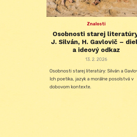
Znalosti
Osobnosti starej literatúry
J. Silván, H. Gavlovič – die
a ideový odkaz
Posted
13. 2. 2026
on
Osobnosti starej literatúry: Silván a Gavlov
Ich poetika, jazyk a morálne posolstvá v
dobovom kontexte.