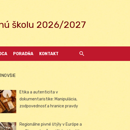
ednú školu 2026/2027
DCA
PORADŇA
KONTAKT
JNOVŠIE
Etika a autenticita v
dokumentaristike: Manipulácia,
zodpovednosť a hranice pravdy
Regionálne pivné štýly v Európe a