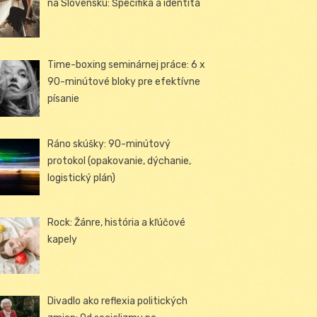
na Slovensku: Špecifiká a identita
Time-boxing seminárnej práce: 6 x
90-minútové bloky pre efektívne
písanie
Ráno skúšky: 90-minútový
protokol (opakovanie, dýchanie,
logistický plán)
Rock: Žánre, história a kľúčové
kapely
Divadlo ako reflexia politických