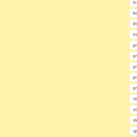
i
ko
li
m
pr
p
p
p
p
r
s
s
s