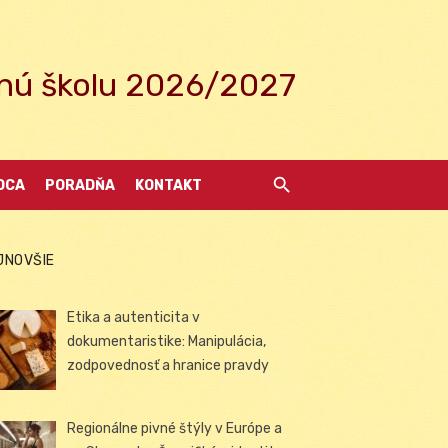
ednú školu 2026/2027
DCA
PORADŇA
KONTAKT
JNOVŠIE
Etika a autenticita v
dokumentaristike: Manipulácia,
zodpovednosť a hranice pravdy
Regionálne pivné štýly v Európe a