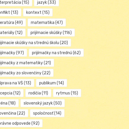
nterpretácia
(15)
jazyk
(33)
nflikt
(13)
kontext
(15)
teratúra
(49)
matematika
(47)
ateriály
(12)
prijímacie skúšky
(116)
ijímacie skúšky na strednú školu
(20)
rijímačky
(97)
prijímačky na strednú
(62)
rijímačky z matematiky
(21)
rijímačky zo slovenčiny
(22)
ríprava na VŠ
(13)
publikum
(14)
ecepcia
(12)
rodičia
(11)
rytmus
(15)
céna
(18)
slovenský jazyk
(50)
lovenčina
(22)
spoločnosť
(14)
právne odpovede
(92)