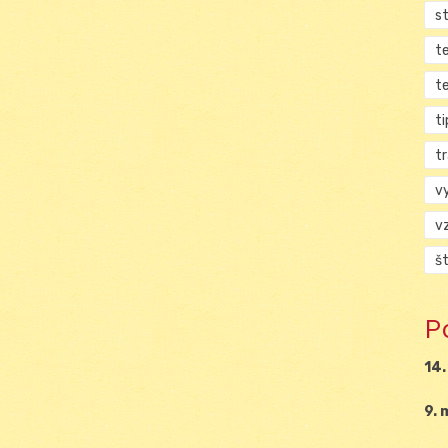
s
t
t
ti
tr
v
v
š
P
14.
9. 