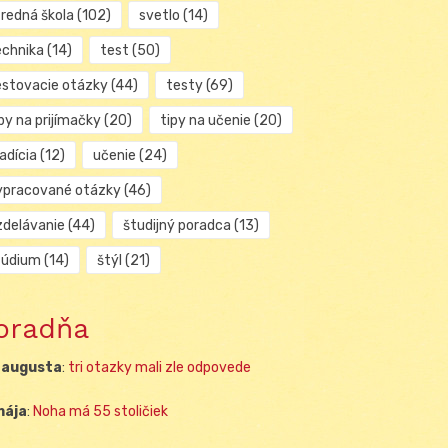
tredná škola
(102)
svetlo
(14)
echnika
(14)
test
(50)
estovacie otázky
(44)
testy
(69)
py na prijímačky
(20)
tipy na učenie
(20)
adícia
(12)
učenie
(24)
ypracované otázky
(46)
zdelávanie
(44)
študijný poradca
(13)
túdium
(14)
štýl
(21)
oradňa
 augusta
:
tri otazky mali zle odpovede
mája
:
Noha má 55 stoličiek