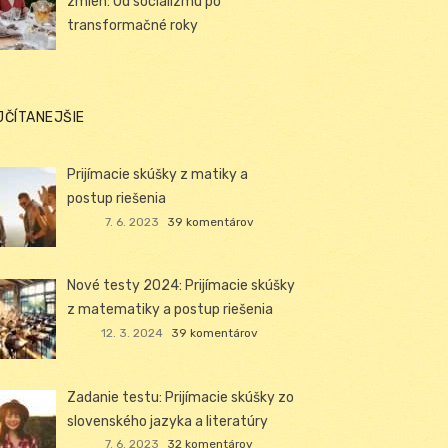
zmien: Od socializmu po
transformačné roky
JČÍTANEJŠIE
Prijímacie skúšky z matiky a
postup riešenia
7. 6. 2023
39 komentárov
Nové testy 2024: Prijímacie skúšky
z matematiky a postup riešenia
12. 3. 2024
39 komentárov
Zadanie testu: Prijímacie skúšky zo
slovenského jazyka a literatúry
7. 6. 2023
32 komentárov