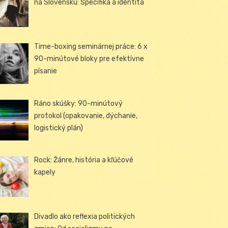
na Slovensku: Špecifiká a identita
Time-boxing seminárnej práce: 6 x
90-minútové bloky pre efektívne
písanie
Ráno skúšky: 90-minútový
protokol (opakovanie, dýchanie,
logistický plán)
Rock: Žánre, história a kľúčové
kapely
Divadlo ako reflexia politických