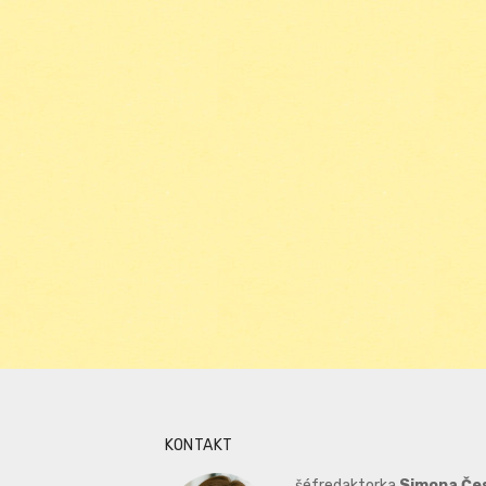
KONTAKT
šéfredaktorka
Simona Če