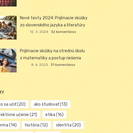
Nové testy 2024: Prijímacie skúšky
zo slovenského jazyka a literatúry
12. 3. 2024
32 komentárov
Prijímacie skúšky na strednú školu
z matematiky a postup riešenia
8. 6. 2023
31 komentárov
MY
o sa učiť
(20)
ako študovať
(13)
fektívne učenie
(21)
etika
(16)
orma
(14)
história
(12)
identita
(20)