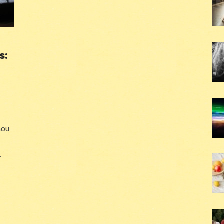
s:
nou
.