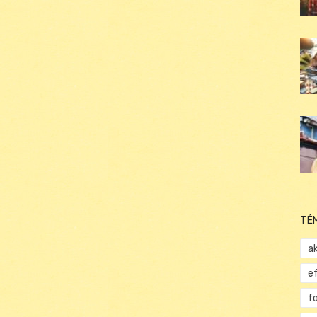
TÉ
ak
e
f