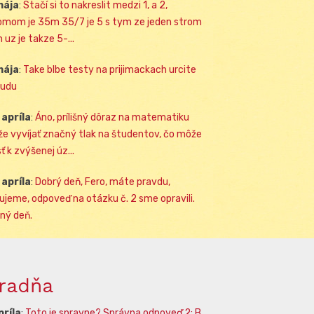
mája
:
Stačí si to nakreslit medzi 1, a 2,
omom je 35m 35/7 je 5 s tym ze jeden strom
 uz je takze 5-...
mája
:
Take blbe testy na prijimackach urcite
udu
 apríla
:
Áno, prílišný dôraz na matematiku
e vyvíjať značný tlak na študentov, čo môže
ť k zvýšenej úz...
 apríla
:
Dobrý deň, Fero, máte pravdu,
ujeme, odpoveď na otázku č. 2 sme opravili.
ný deň.
radňa
príla
:
Toto je spravne? Správna odpoveď 2: B.