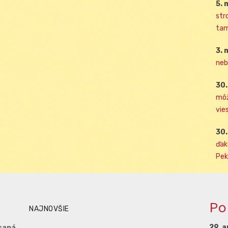
5. 
str
tam
3. 
neb
30.
môž
vies
30.
ďak
Pek
Po
NAJNOVŠIE
29. a
saná