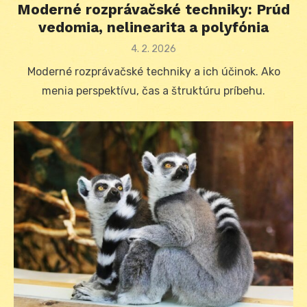
Moderné rozprávačské techniky: Prúd
vedomia, nelinearita a polyfónia
Posted
4. 2. 2026
on
Moderné rozprávačské techniky a ich účinok. Ako
menia perspektívu, čas a štruktúru príbehu.