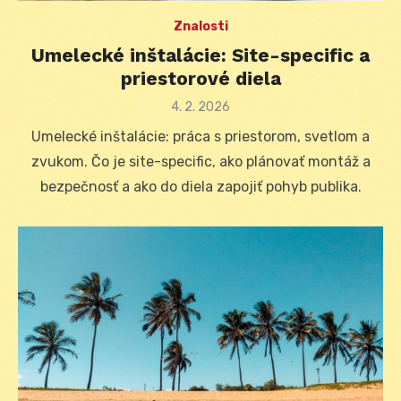
Znalosti
Umelecké inštalácie: Site-specific a
priestorové diela
Posted
4. 2. 2026
on
Umelecké inštalácie: práca s priestorom, svetlom a
zvukom. Čo je site-specific, ako plánovať montáž a
bezpečnosť a ako do diela zapojiť pohyb publika.