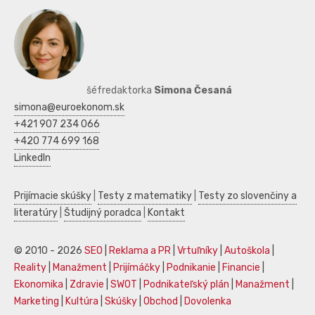
šéfredaktorka
Simona Česaná
simona@euroekonom.sk
+421 907 234 066
+420 774 699 168
LinkedIn
Prijímacie skúšky
|
Testy z matematiky
|
Testy zo slovenčiny a
literatúry
|
Študijný poradca
|
Kontakt
© 2010 - 2026
SEO
|
Reklama a PR
|
Vrtuľníky
|
Autoškola
|
Reality
|
Manažment
|
Prijímáčky
|
Podnikanie
|
Financie
|
Ekonomika
|
Zdravie
|
SWOT
|
Podnikateľský plán
|
Manažment
|
Marketing
|
Kultúra
|
Skúšky
|
Obchod
|
Dovolenka