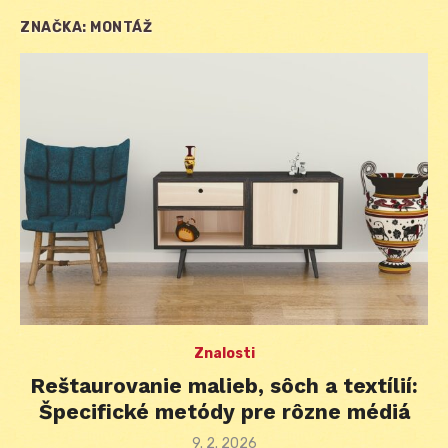
ZNAČKA:
MONTÁŽ
Znalosti
Reštaurovanie malieb, sôch a textílií:
Špecifické metódy pre rôzne médiá
Posted
9. 2. 2026