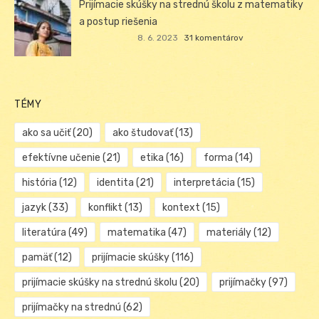
Prijímacie skúšky na strednú školu z matematiky
a postup riešenia
8. 6. 2023
31 komentárov
TÉMY
ako sa učiť
(20)
ako študovať
(13)
efektívne učenie
(21)
etika
(16)
forma
(14)
história
(12)
identita
(21)
interpretácia
(15)
jazyk
(33)
konflikt
(13)
kontext
(15)
literatúra
(49)
matematika
(47)
materiály
(12)
pamäť
(12)
prijímacie skúšky
(116)
prijímacie skúšky na strednú školu
(20)
prijímačky
(97)
prijímačky na strednú
(62)