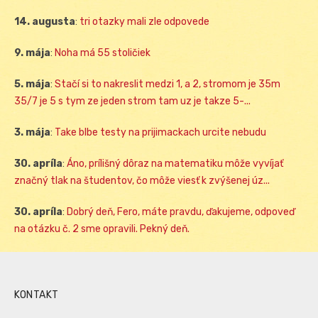
14. augusta
:
tri otazky mali zle odpovede
9. mája
:
Noha má 55 stoličiek
5. mája
:
Stačí si to nakreslit medzi 1, a 2, stromom je 35m
35/7 je 5 s tym ze jeden strom tam uz je takze 5-...
3. mája
:
Take blbe testy na prijimackach urcite nebudu
30. apríla
:
Áno, prílišný dôraz na matematiku môže vyvíjať
značný tlak na študentov, čo môže viesť k zvýšenej úz...
30. apríla
:
Dobrý deň, Fero, máte pravdu, ďakujeme, odpoveď
na otázku č. 2 sme opravili. Pekný deň.
KONTAKT