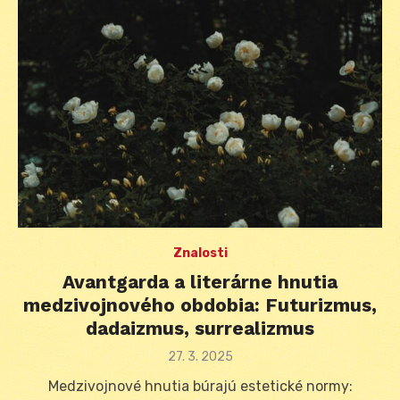
Znalosti
Avantgarda a literárne hnutia
medzivojnového obdobia: Futurizmus,
dadaizmus, surrealizmus
Posted
27. 3. 2025
on
Medzivojnové hnutia búrajú estetické normy: