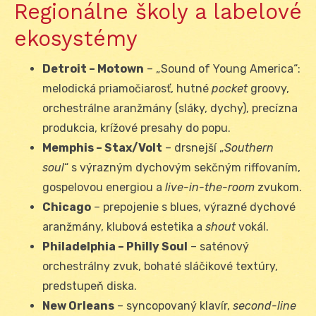
Regionálne školy a labelové
ekosystémy
Detroit – Motown
– „Sound of Young America“:
melodická priamočiarosť, hutné
pocket
groovy,
orchestrálne aranžmány (sláky, dychy), precízna
produkcia, krížové presahy do popu.
Memphis – Stax/Volt
– drsnejší „
Southern
soul
“ s výrazným dychovým sekčným riffovaním,
gospelovou energiou a
live-in-the-room
zvukom.
Chicago
– prepojenie s blues, výrazné dychové
aranžmány, klubová estetika a
shout
vokál.
Philadelphia – Philly Soul
– saténový
orchestrálny zvuk, bohaté sláčikové textúry,
predstupeň diska.
New Orleans
– syncopovaný klavír,
second-line