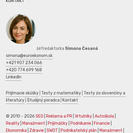
KONTAKT
šéfredaktorka
Simona Česaná
simona@euroekonom.sk
+421 907 234 066
+420 774 699 168
LinkedIn
Prijímacie skúšky
|
Testy z matematiky
|
Testy zo slovenčiny a
literatúry
|
Študijný poradca
|
Kontakt
© 2010 - 2026
SEO
|
Reklama a PR
|
Vrtuľníky
|
Autoškola
|
Reality
|
Manažment
|
Prijímáčky
|
Podnikanie
|
Financie
|
Ekonomika
|
Zdravie
|
SWOT
|
Podnikateľský plán
|
Manažment
|