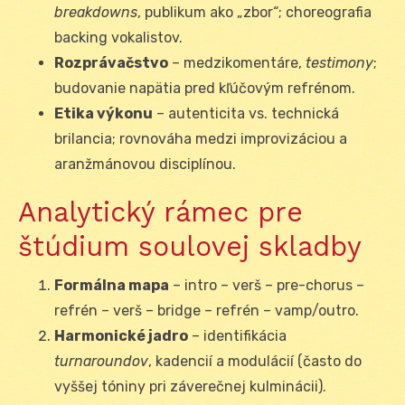
breakdowns
, publikum ako „zbor“; choreografia
backing vokalistov.
Rozprávačstvo
– medzikomentáre,
testimony
;
budovanie napätia pred kľúčovým refrénom.
Etika výkonu
– autenticita vs. technická
brilancia; rovnováha medzi improvizáciou a
aranžmánovou disciplínou.
Analytický rámec pre
štúdium soulovej skladby
Formálna mapa
– intro – verš – pre-chorus –
refrén – verš – bridge – refrén – vamp/outro.
Harmonické jadro
– identifikácia
turnaroundov
, kadencií a modulácií (často do
vyššej tóniny pri záverečnej kulminácii).