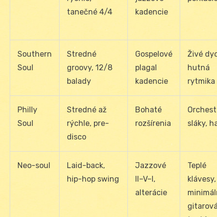
tanečné 4/4
kadencie
Southern
Stredné
Gospelové
Živé dy
Soul
groovy, 12/8
plagal
hutná
balady
kadencie
rytmika
Philly
Stredné až
Bohaté
Orchest
Soul
rýchle, pre-
rozšírenia
sláky, h
disco
Neo-soul
Laid-back,
Jazzové
Teplé
hip-hop swing
II–V–I,
klávesy,
alterácie
minimál
gitarov