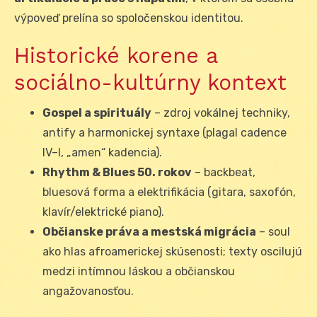
výpoveď prelína so spoločenskou identitou.
Historické korene a
sociálno-kultúrny kontext
Gospel a spirituály
– zdroj vokálnej techniky,
antify a harmonickej syntaxe (plagal cadence
IV–I, „amen“ kadencia).
Rhythm & Blues 50. rokov
– backbeat,
bluesová forma a elektrifikácia (gitara, saxofón,
klavír/elektrické piano).
Občianske práva a mestská migrácia
– soul
ako hlas afroamerickej skúsenosti; texty oscilujú
medzi intímnou láskou a občianskou
angažovanosťou.