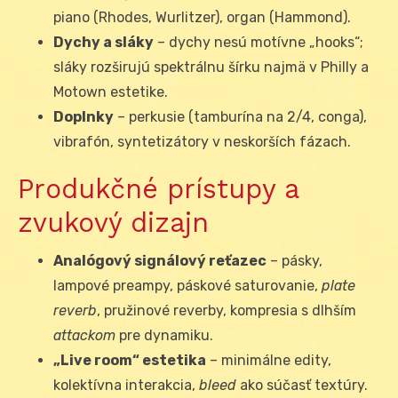
piano (Rhodes, Wurlitzer), organ (Hammond).
Dychy a sláky
– dychy nesú motívne „hooks“;
sláky rozširujú spektrálnu šírku najmä v Philly a
Motown estetike.
Doplnky
– perkusie (tamburína na 2/4, conga),
vibrafón, syntetizátory v neskorších fázach.
Produkčné prístupy a
zvukový dizajn
Analógový signálový reťazec
– pásky,
lampové preampy, páskové saturovanie,
plate
reverb
, pružinové reverby, kompresia s dlhším
attackom
pre dynamiku.
„Live room“ estetika
– minimálne edity,
kolektívna interakcia,
bleed
ako súčasť textúry.