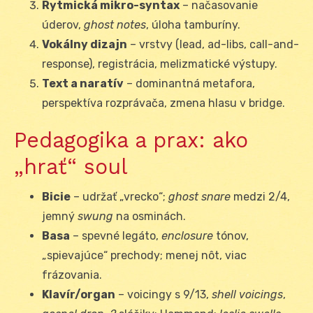
Rytmická mikro-syntax
– načasovanie
úderov,
ghost notes
, úloha tamburíny.
Vokálny dizajn
– vrstvy (lead, ad-libs, call-and-
response), registrácia, melizmatické výstupy.
Text a naratív
– dominantná metafora,
perspektíva rozprávača, zmena hlasu v bridge.
Pedagogika a prax: ako
„hrať“ soul
Bicie
– udržať „vrecko“;
ghost snare
medzi 2/4,
jemný
swung
na osminách.
Basa
– spevné legáto,
enclosure
tónov,
„spievajúce“ prechody; menej nôt, viac
frázovania.
Klavír/organ
– voicingy s 9/13,
shell voicings
,