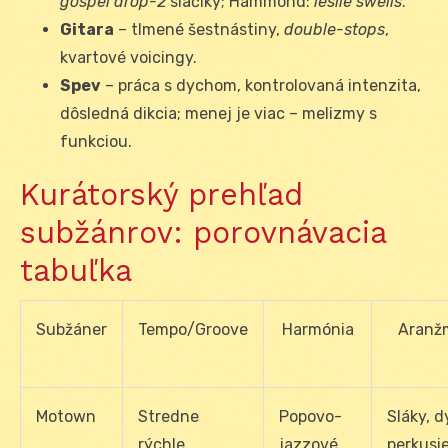
gospel drop-2
sláčiky; Hammond:
leslie swells
.
Gitara
– tlmené šestnástiny,
double-stops
,
kvartové voicingy.
Spev
– práca s dychom, kontrolovaná intenzita,
dôsledná dikcia; menej je viac – melizmy s
funkciou.
Kurátorský prehľad
subžánrov: porovnávacia
tabuľka
Subžáner
Tempo/Groove
Harmónia
Aranž
Motown
Stredne
Popovo-
Sláky, d
rýchle,
jazzové
perkusi