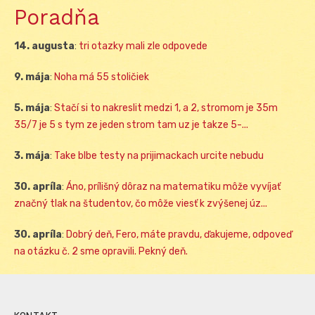
Poradňa
14. augusta
:
tri otazky mali zle odpovede
9. mája
:
Noha má 55 stoličiek
5. mája
:
Stačí si to nakreslit medzi 1, a 2, stromom je 35m
35/7 je 5 s tym ze jeden strom tam uz je takze 5-...
3. mája
:
Take blbe testy na prijimackach urcite nebudu
30. apríla
:
Áno, prílišný dôraz na matematiku môže vyvíjať
značný tlak na študentov, čo môže viesť k zvýšenej úz...
30. apríla
:
Dobrý deň, Fero, máte pravdu, ďakujeme, odpoveď
na otázku č. 2 sme opravili. Pekný deň.