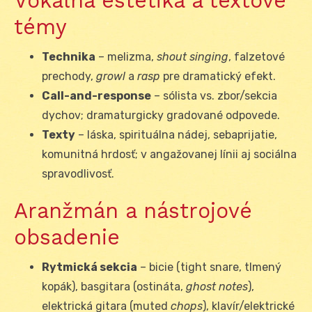
Vokálna estetika a textové
témy
Technika
– melizma,
shout singing
, falzetové
prechody,
growl
a
rasp
pre dramatický efekt.
Call-and-response
– sólista vs. zbor/sekcia
dychov; dramaturgicky gradované odpovede.
Texty
– láska, spirituálna nádej, sebaprijatie,
komunitná hrdosť; v angažovanej línii aj sociálna
spravodlivosť.
Aranžmán a nástrojové
obsadenie
Rytmická sekcia
– bicie (tight snare, tlmený
kopák), basgitara (ostináta,
ghost notes
),
elektrická gitara (muted
chops
), klavír/elektrické