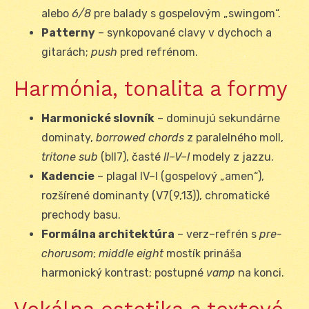
alebo
6/8
pre balady s gospelovým „swingom“.
Patterny
– synkopované clavy v dychoch a
gitarách;
push
pred refrénom.
Harmónia, tonalita a formy
Harmonické slovník
– dominujú sekundárne
dominaty,
borrowed chords
z paralelného moll,
tritone sub
(bII7), časté
II–V–I
modely z jazzu.
Kadencie
– plagal IV–I (gospelový „amen“),
rozšírené dominanty (V7(9,13)), chromatické
prechody basu.
Formálna architektúra
– verz–refrén s
pre-
chorusom
;
middle eight
mostík prináša
harmonický kontrast; postupné
vamp
na konci.