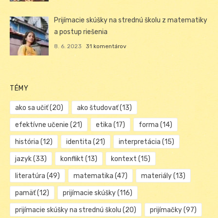
Prijímacie skúšky na strednú školu z matematiky
a postup riešenia
8. 6. 2023
31 komentárov
TÉMY
ako sa učiť
(20)
ako študovať
(13)
efektívne učenie
(21)
etika
(17)
forma
(14)
história
(12)
identita
(21)
interpretácia
(15)
jazyk
(33)
konflikt
(13)
kontext
(15)
literatúra
(49)
matematika
(47)
materiály
(13)
pamäť
(12)
prijímacie skúšky
(116)
prijímacie skúšky na strednú školu
(20)
prijímačky
(97)