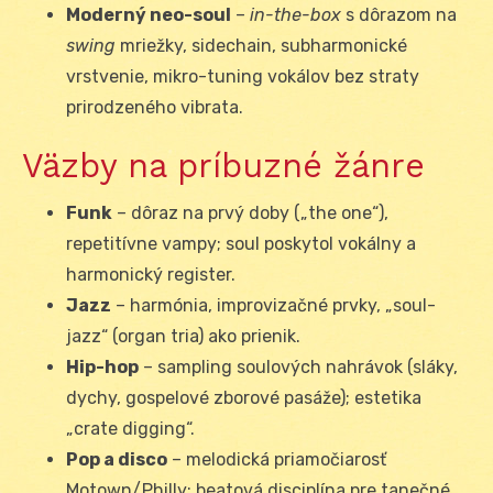
Moderný neo-soul
–
in-the-box
s dôrazom na
swing
mriežky, sidechain, subharmonické
vrstvenie, mikro-tuning vokálov bez straty
prirodzeného vibrata.
Väzby na príbuzné žánre
Funk
– dôraz na prvý doby („the one“),
repetitívne vampy; soul poskytol vokálny a
harmonický register.
Jazz
– harmónia, improvizačné prvky, „soul-
jazz“ (organ tria) ako prienik.
Hip-hop
– sampling soulových nahrávok (sláky,
dychy, gospelové zborové pasáže); estetika
„crate digging“.
Pop a disco
– melodická priamočiarosť
Motown/Philly; beatová disciplína pre tanečné