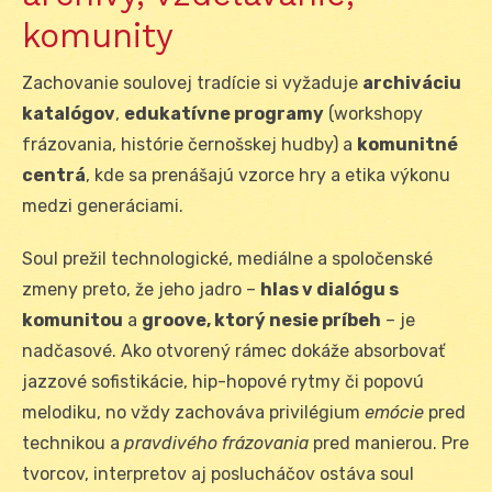
komunity
Zachovanie soulovej tradície si vyžaduje
archiváciu
katalógov
,
edukatívne programy
(workshopy
frázovania, histórie černošskej hudby) a
komunitné
centrá
, kde sa prenášajú vzorce hry a etika výkonu
medzi generáciami.
Soul prežil technologické, mediálne a spoločenské
zmeny preto, že jeho jadro –
hlas v dialógu s
komunitou
a
groove, ktorý nesie príbeh
– je
nadčasové. Ako otvorený rámec dokáže absorbovať
jazzové sofistikácie, hip-hopové rytmy či popovú
melodiku, no vždy zachováva privilégium
emócie
pred
technikou a
pravdivého frázovania
pred manierou. Pre
tvorcov, interpretov aj poslucháčov ostáva soul