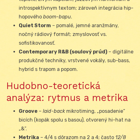
introspektívnym textom; zároveň integrácia hip-
hopového
boom-bapu
.
Quiet Storm
– pomalé, jemné aranžmány,
nočný rádiový formát; zmyslovosť vs.
sofistikovanosť.
Contemporary R&B (soulový prúd)
– digitálne
produkčné techniky, vrstvené vokály, sub-bass,
hybrid s trapom a popom.
Hudobno-teoretická
analýza: rytmus a metrika
Groove
–
laid-back
mikrotiming, „posadenie“
bicích (kopák spolu s basou), otvorený hi-hat na
„&“.
Metrika
– 4/4 s dôrazom na 2 a 4; často
12/8