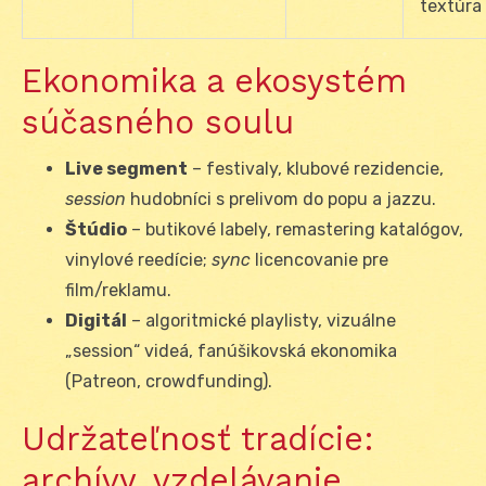
textúra
Ekonomika a ekosystém
súčasného soulu
Live segment
– festivaly, klubové rezidencie,
session
hudobníci s prelivom do popu a jazzu.
Štúdio
– butikové labely, remastering katalógov,
vinylové reedície;
sync
licencovanie pre
film/reklamu.
Digitál
– algoritmické playlisty, vizuálne
„session“ videá, fanúšikovská ekonomika
(Patreon, crowdfunding).
Udržateľnosť tradície:
archívy, vzdelávanie,