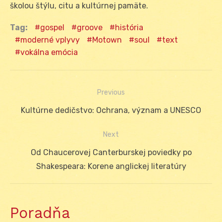
školou štýlu, citu a kultúrnej pamäte.
Tag:
gospel
groove
história
moderné vplyvy
Motown
soul
text
vokálna emócia
Previous
Navigácia
Previous
Kultúrne dedičstvo: Ochrana, význam a UNESCO
v
post:
Next
článku
Next
Od Chaucerovej Canterburskej poviedky po
post:
Shakespeara: Korene anglickej literatúry
Poradňa