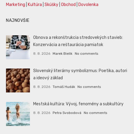
Marketing
|
Kultúra
|
Skúšky
|
Obchod
|
Dovolenka
NAJNOVŠIE
Obnova a rekonštrukcia stredovekých stavieb:
Konzervácia a reštaurácia pamiatok
8. 8. 2026
Marek Bielik
No comments
Slovenský literárny symbolizmus: Poetika, autori
a ideový základ
8. 8. 2026
Tomáš Hudák
No comments
Mestská kultúra: Vývoj, fenomény a subkultúry
8. 8. 2026
Petra Svobodová
No comments