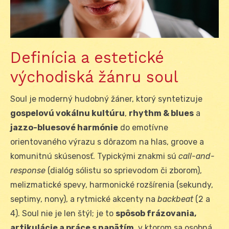
Definícia a estetické
východiská žánru soul
Soul je moderný hudobný žáner, ktorý syntetizuje
gospelovú vokálnu kultúru
,
rhythm & blues
a
jazzo-bluesové harmónie
do emotívne
orientovaného výrazu s dôrazom na hlas, groove a
komunitnú skúsenosť. Typickými znakmi sú
call-and-
response
(dialóg sólistu so sprievodom či zborom),
melizmatické spevy, harmonické rozšírenia (sekundy,
septimy, nony), a rytmické akcenty na
backbeat
(2 a
4). Soul nie je len štýl; je to
spôsob frázovania,
artikulácie a práce s napätím
, v ktorom sa osobná