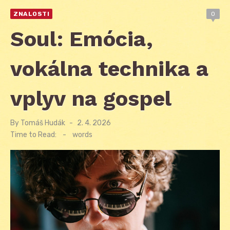
ZNALOSTI
0
Soul: Emócia,
vokálna technika a
vplyv na gospel
By
Tomáš Hudák
Posted
2. 4. 2026
on
Time to Read:
-
words