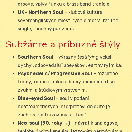
groove, vplyv funku a brass band tradície.
UK – Northern Soul
– klubová kultúra
severoanglických miest, rýchle metrá, raritné
single, tanečný purizmus.
Subžánre a príbuzné štýly
Southern Soul
– výrazný
testifying
vokál,
dychy „odpovedajú“ spevákovi, earthy rytmika.
Psychedelic/Progressive Soul
– rozšírené
formy, konceptuálne albumy, experiment so
zvukmi a štúdiovým vrstvením.
Blue-eyed Soul
– soul v podaní
neafroamerických interpretov; dôležité je
zachovanie frázovania a „feel“.
Neo-soul (90. roky →)
– návrat k analógovej
teplote, živým kapelám, jazzovým harmóniám a