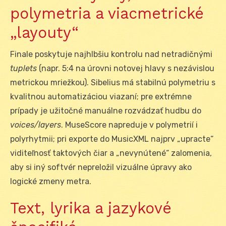
polymetria a viacmetrické
„layouty“
Finale poskytuje najhlbšiu kontrolu nad netradičnými
tuplets
(napr. 5:4 na úrovni notovej hlavy s nezávislou
metrickou mriežkou). Sibelius má stabilnú polymetriu s
kvalitnou automatizáciou viazaní; pre extrémne
prípady je užitočné manuálne rozvádzať hudbu do
voices/layers
. MuseScore napreduje v polymetrií i
polyrhytmii; pri exporte do MusicXML najprv „upracte“
viditeľnosť taktových čiar a „nevynútené“ zalomenia,
aby si iný softvér nepreložil vizuálne úpravy ako
logické zmeny metra.
Text, lyrika a jazykové