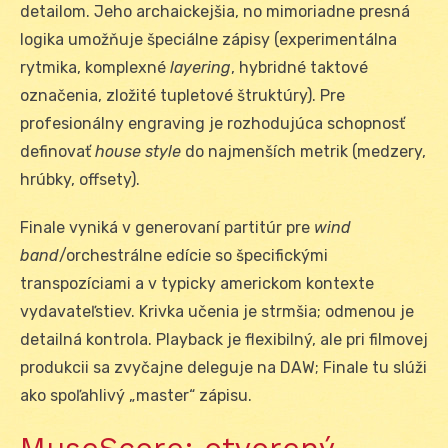
detailom. Jeho archaickejšia, no mimoriadne presná
logika umožňuje špeciálne zápisy (experimentálna
rytmika, komplexné
layering
, hybridné taktové
označenia, zložité tupletové štruktúry). Pre
profesionálny engraving je rozhodujúca schopnosť
definovať
house style
do najmenších metrik (medzery,
hrúbky, offsety).
Finale vyniká v generovaní partitúr pre
wind
band
/orchestrálne edície so špecifickými
transpozíciami a v typicky americkom kontexte
vydavateľstiev. Krivka učenia je strmšia; odmenou je
detailná kontrola. Playback je flexibilný, ale pri filmovej
produkcii sa zvyčajne deleguje na DAW; Finale tu slúži
ako spoľahlivý „master“ zápisu.