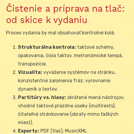
Čistenie a príprava na tlač:
od skice k vydaniu
Proces vydania by mal obsahovať kontrolné kolá:
Strukturálna kontrola:
taktové schémy,
opakovania, čísla taktov, metronómické tempá,
transpozície.
Vizualita:
vyváženie systémov na stránku,
konzistentné zalomenia fráz, vyrovnanie
dynamík a textov.
Partitúry vs. hlasy:
skrátené mená nástrojov,
vhodné taktové prázdne úseky (multirests),
čitateľné stránkovanie (obraty mimo ťažkých
miest).
Exporty:
PDF (tlač), MusicXML