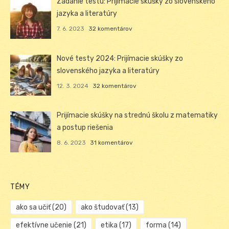
Zadanie testu: Prijímacie skúšky zo slovenského
jazyka a literatúry
7. 6. 2023
32 komentárov
Nové testy 2024: Prijímacie skúšky zo
slovenského jazyka a literatúry
12. 3. 2024
32 komentárov
Prijímacie skúšky na strednú školu z matematiky
a postup riešenia
8. 6. 2023
31 komentárov
TÉMY
ako sa učiť
(20)
ako študovať
(13)
efektívne učenie
(21)
etika
(17)
forma
(14)