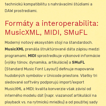
technickú kompatibilitu s nahrávacími štúdiami a
DAW prostrediami.
Formáty a interoperabilita:
MusicXML, MIDI, SMuFL
Moderný notový ekosystém stojí na štandardoch.
MusicXML
prenáša štruktúrované dáta zápisu medzi
programami,
MIDI
sprostredkuje výkonové informácie
(výšky tónov, dynamika, artikulácie) a
SMuFL
(Standard Music Font Layout) definuje mapovanie
hudobných symbolov v Unicode priestore. Všetky tri
sledované softvéry podporujú import/export
MusicXML a MIDI; kvalita konverzie však závisí od
interného modelu dát (napr. viazanosť artikulácií na
playback vs. na rytmickú mriežku) a od použitej sady