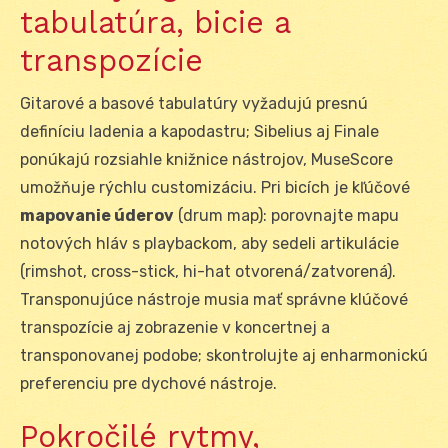
tabulatúra, bicie a
transpozície
Gitarové a basové tabulatúry vyžadujú presnú
definíciu ladenia a kapodastru; Sibelius aj Finale
ponúkajú rozsiahle knižnice nástrojov, MuseScore
umožňuje rýchlu customizáciu. Pri bicích je kľúčové
mapovanie úderov
(drum map): porovnajte mapu
notových hláv s playbackom, aby sedeli artikulácie
(rimshot, cross-stick, hi-hat otvorená/zatvorená).
Transponujúce nástroje musia mať správne klúčové
transpozície aj zobrazenie v koncertnej a
transponovanej podobe; skontrolujte aj enharmonickú
preferenciu pre dychové nástroje.
Pokročilé rytmy,