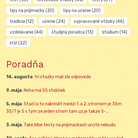
tipy na prijímačky
(20)
tipy na učenie
(20)
tradícia
(12)
učenie
(24)
vypracované otázky
(46)
vzdelávanie
(44)
študijný poradca
(13)
štúdium
(14)
štýl
(22)
Poradňa
14. augusta
:
tri otazky mali zle odpovede
9. mája
:
Noha má 55 stoličiek
5. mája
:
Stačí si to nakreslit medzi 1, a 2, stromom je 35m
35/7 je 5 s tym ze jeden strom tam uz je takze 5-...
3. mája
:
Take blbe testy na prijimackach urcite nebudu