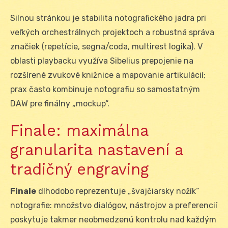
Silnou stránkou je stabilita notografického jadra pri
veľkých orchestrálnych projektoch a robustná správa
značiek (repetície, segna/coda, multirest logika). V
oblasti playbacku využíva Sibelius prepojenie na
rozšírené zvukové knižnice a mapovanie artikulácií;
prax často kombinuje notografiu so samostatným
DAW pre finálny „mockup“.
Finale: maximálna
granularita nastavení a
tradičný engraving
Finale
dlhodobo reprezentuje „švajčiarsky nožík“
notografie: množstvo dialógov, nástrojov a preferencií
poskytuje takmer neobmedzenú kontrolu nad každým