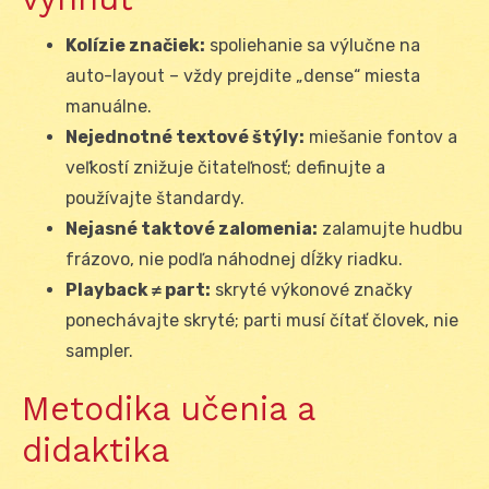
Kolízie značiek:
spoliehanie sa výlučne na
auto-layout – vždy prejdite „dense“ miesta
manuálne.
Nejednotné textové štýly:
miešanie fontov a
veľkostí znižuje čitateľnosť; definujte a
používajte štandardy.
Nejasné taktové zalomenia:
zalamujte hudbu
frázovo, nie podľa náhodnej dĺžky riadku.
Playback ≠ part:
skryté výkonové značky
ponechávajte skryté; parti musí čítať človek, nie
sampler.
Metodika učenia a
didaktika