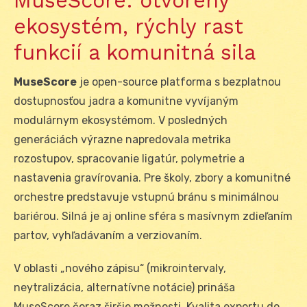
MuseScore: otvorený
ekosystém, rýchly rast
funkcií a komunitná sila
MuseScore
je open-source platforma s bezplatnou
dostupnosťou jadra a komunitne vyvíjaným
modulárnym ekosystémom. V posledných
generáciách výrazne napredovala metrika
rozostupov, spracovanie ligatúr, polymetrie a
nastavenia gravírovania. Pre školy, zbory a komunitné
orchestre predstavuje vstupnú bránu s minimálnou
bariérou. Silná je aj online sféra s masívnym zdieľaním
partov, vyhľadávaním a verziovaním.
V oblasti „nového zápisu“ (mikrointervaly,
neytralizácia, alternatívne notácie) prináša
MuseScore čoraz širšie možnosti. Kvalita exportu do