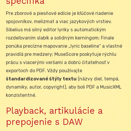
špecifiká
Pre zborové a piesňové edície je kľúčové riadenie
spojovníkov, melizmat a viac jazykových vrstiev.
Sibelius má silný editor lyriky s automatickým
rozdeľovaním slabík a solidným kerningom; Finale
ponúka precízne mapovanie „lyric baseline“ a vlastné
pravidlá pre medzery; MuseScore poskytuje rýchlu
prácu s viacerými veršami a dobrú čitateľnosť v
exportoch do PDF. Vždy používajte
štandardizované štýly textu
(názvy diel, tempá,
dynamiky, autor, copyright), aby boli PDF a MusicXML
konzistentné.
Playback, artikulácie a
prepojenie s DAW