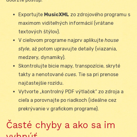
Exportujte
MusicXML
zo zdrojového programu s
maximom viditeľných informácií (vrátane
textových štýlov).
V cieľovom programe najprv aplikujte
house
style
, až potom upravujte detaily (viazania,
medzery, dynamiky).
Skontrolujte bicie mapy, transpozície, skryté
takty a nenotované
cues
. Tie sa pri prenose
najčastejšie rozídu.
Vytvorte „kontrolný PDF výtlačok“ zo zdroja a
cieľa a porovnajte po riadkoch (ideálne cez
prekrývanie v grafickom programe).
Časté chyby a ako sa im
vyhnúť