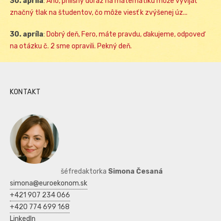
30. apríla
:
Áno, prílišný dôraz na matematiku môže vyvíjať
značný tlak na študentov, čo môže viesť k zvýšenej úz...
30. apríla
:
Dobrý deň, Fero, máte pravdu, ďakujeme, odpoveď
na otázku č. 2 sme opravili. Pekný deň.
KONTAKT
šéfredaktorka
Simona Česaná
simona@euroekonom.sk
+421 907 234 066
+420 774 699 168
LinkedIn