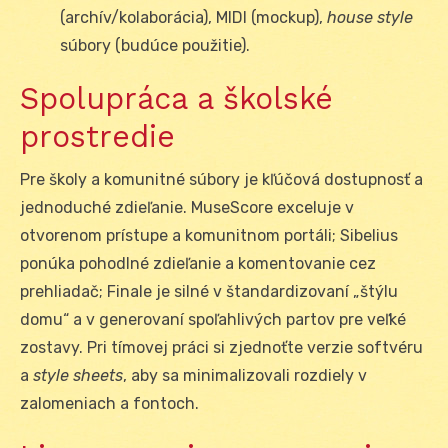
(archív/kolaborácia), MIDI (mockup),
house style
súbory (budúce použitie).
Spolupráca a školské
prostredie
Pre školy a komunitné súbory je kľúčová dostupnosť a
jednoduché zdieľanie. MuseScore exceluje v
otvorenom prístupe a komunitnom portáli; Sibelius
ponúka pohodlné zdieľanie a komentovanie cez
prehliadač; Finale je silné v štandardizovaní „štýlu
domu“ a v generovaní spoľahlivých partov pre veľké
zostavy. Pri tímovej práci si zjednoťte verzie softvéru
a
style sheets
, aby sa minimalizovali rozdiely v
zalomeniach a fontoch.