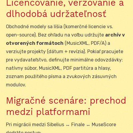
Licencovanie, verzovanie a
dlhodobá udržateľnosť
Obchodné modely sa líšia (komerčné licencie vs.
open-source). Bez ohľadu na voľbu udržujte
archív v
otvorených formátoch
(MusicXML, PDF/A) a
verziujte projekty (dátum + revízia). Pokiaľ pracujete
pre vydavateľstvo, definujte minimálne odovzdávky:
natívny súbor, MusicXML, PDF partitúra a hlasy,
zoznam použitého písma a zvukových zásuvných
modulov.
Migračné scenáre: prechod
medzi platformami
Pri migrácii medzi Sibelius ↔ Finale ↔ MuseScore
dodržte postup: