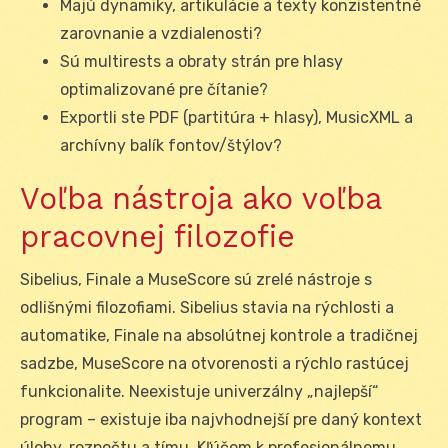
Majú dynamiky, artikulácie a texty konzistentné
zarovnanie a vzdialenosti?
Sú multirests a obraty strán pre hlasy
optimalizované pre čítanie?
Exportli ste PDF (partitúra + hlasy), MusicXML a
archívny balík fontov/štýlov?
Voľba nástroja ako voľba
pracovnej filozofie
Sibelius, Finale a MuseScore sú zrelé nástroje s
odlišnými filozofiami. Sibelius stavia na rýchlosti a
automatike, Finale na absolútnej kontrole a tradičnej
sadzbe, MuseScore na otvorenosti a rýchlo rastúcej
funkcionalite. Neexistuje univerzálny „najlepší“
program – existuje iba najvhodnejší pre daný kontext
úlohy, rozpočtu a tímu. Kľúčom k profesionálnemu