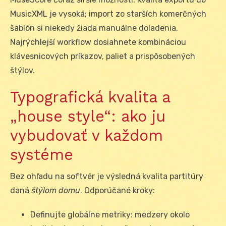
MusicXML je vysoká; import zo starších komerčných
šablón si niekedy žiada manuálne doladenia.
Najrýchlejší workflow dosiahnete kombináciou
klávesnicových príkazov, paliet a prispôsobených
štýlov.
Typografická kvalita a
„house style“: ako ju
vybudovať v každom
systéme
Bez ohľadu na softvér je výsledná kvalita partitúry
daná
štýlom domu
. Odporúčané kroky:
Definujte globálne metriky: medzery okolo