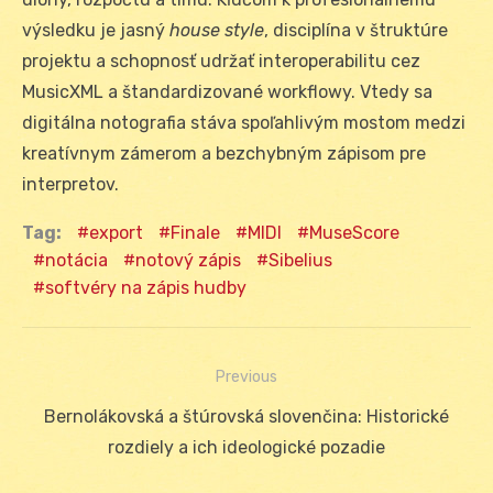
výsledku je jasný
house style
, disciplína v štruktúre
projektu a schopnosť udržať interoperabilitu cez
MusicXML a štandardizované workflowy. Vtedy sa
digitálna notografia stáva spoľahlivým mostom medzi
kreatívnym zámerom a bezchybným zápisom pre
interpretov.
Tag:
export
Finale
MIDI
MuseScore
notácia
notový zápis
Sibelius
softvéry na zápis hudby
Previous
Navigácia
Previous
Bernolákovská a štúrovská slovenčina: Historické
v
post:
rozdiely a ich ideologické pozadie
článku