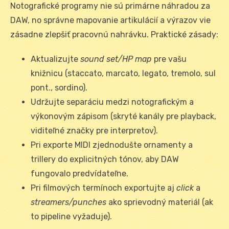
Notografické programy nie sú primárne náhradou za
DAW, no správne mapovanie artikulácií a výrazov vie
zásadne zlepšiť pracovnú nahrávku. Praktické zásady:
Aktualizujte
sound set/HP map
pre vašu
knižnicu (staccato, marcato, legato, tremolo, sul
pont., sordino).
Udržujte separáciu medzi notografickým a
výkonovým zápisom (skryté kanály pre playback,
viditeľné značky pre interpretov).
Pri exporte MIDI zjednodušte ornamenty a
trillery do explicitných tónov, aby DAW
fungovalo predvídateľne.
Pri filmových termínoch exportujte aj
click
a
streamers/punches
ako sprievodný materiál (ak
to pipeline vyžaduje).