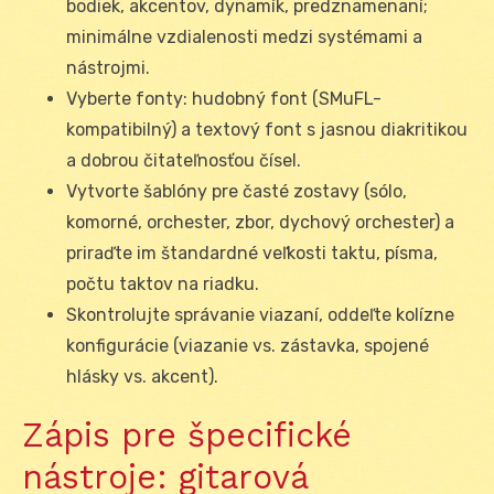
bodiek, akcentov, dynamík, predznamenaní;
minimálne vzdialenosti medzi systémami a
nástrojmi.
Vyberte fonty: hudobný font (SMuFL-
kompatibilný) a textový font s jasnou diakritikou
a dobrou čitateľnosťou čísel.
Vytvorte šablóny pre časté zostavy (sólo,
komorné, orchester, zbor, dychový orchester) a
priraďte im štandardné veľkosti taktu, písma,
počtu taktov na riadku.
Skontrolujte správanie viazaní, oddeľte kolízne
konfigurácie (viazanie vs. zástavka, spojené
hlásky vs. akcent).
Zápis pre špecifické
nástroje: gitarová