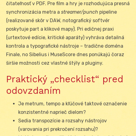
čitateľnosť v PDF. Pre film a hry je rozhodujúca presná
synchronizácia metra a
streamer/punch
pipeline
(realizované skôr v DAW, notografický softvér
poskytuje part a klikové mapy). Pri edičnej praxi
(urtextové edície, kritické aparáty) vyhráva detailná
kontrola a typografické nástroje – tradične doména
Finale, no Sibelius i MuseScore dnes ponúkajú čoraz
širšie možnosti cez vlastné štýly a pluginy.
Praktický „checklist“ pred
odovzdaním
Je metrum, tempo a kľúčové taktové označenie
konzistentné naprieč dielom?
Sedia transpozície a rozsahy nástrojov
(varovania pri prekročení rozsahu)?