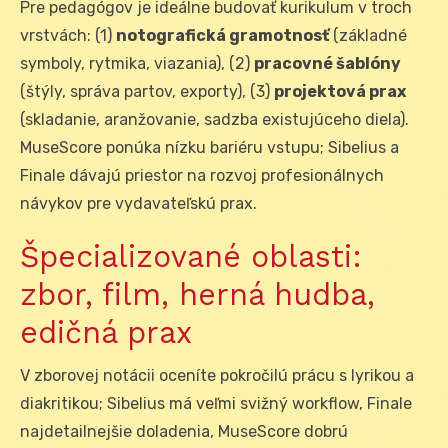
Pre pedagógov je ideálne budovať kurikulum v troch
vrstvách: (1)
notografická gramotnosť
(základné
symboly, rytmika, viazania), (2)
pracovné šablóny
(štýly, správa partov, exporty), (3)
projektová prax
(skladanie, aranžovanie, sadzba existujúceho diela).
MuseScore ponúka nízku bariéru vstupu; Sibelius a
Finale dávajú priestor na rozvoj profesionálnych
návykov pre vydavateľskú prax.
Špecializované oblasti:
zbor, film, herná hudba,
edičná prax
V zborovej notácii oceníte pokročilú prácu s lyrikou a
diakritikou; Sibelius má veľmi svižný workflow, Finale
najdetailnejšie doladenia, MuseScore dobrú