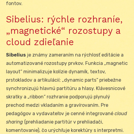
fontov.
Sibelius: rýchle rozhraníe,
„magnetické“ rozostupy a
cloud zdieľanie
Sibelius
je známy zameraním na rýchlosť editácie a
automatizované rozostupy prvkov. Funkcia „magnetic
layout“ minimalizuje kolízie dynamík, textov,
prstokladov a artikulácií; „dynamic parts“ priebežne
synchronizujú hlavnú partitúru a hlasy. Klávesnicové
skratky a „ribbon“ rozhranie podporujú plynulý
prechod medzi vkladaním a gravírovaním. Pre
pedagógov a vydavateľov je cenné integrované
cloud
sharing
(prehliadanie partitúr v prehliadači,
komentovanie), čo urýchľuje korektúry s interpretmi.