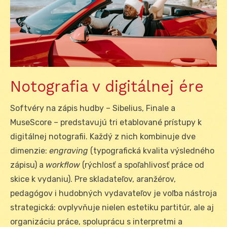
Notografia v digitálnej ére
Softvéry na zápis hudby – Sibelius, Finale a
MuseScore – predstavujú tri etablované prístupy k
digitálnej notografii. Každý z nich kombinuje dve
dimenzie:
engraving
(typografická kvalita výsledného
zápisu) a
workflow
(rýchlosť a spoľahlivosť práce od
skice k vydaniu). Pre skladateľov, aranžérov,
pedagógov i hudobných vydavateľov je voľba nástroja
strategická: ovplyvňuje nielen estetiku partitúr, ale aj
organizáciu práce, spoluprácu s interpretmi a