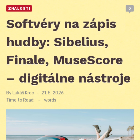
ZNALOSTI
0
Softvéry na zápis
hudby: Sibelius,
Finale, MuseScore
– digitálne nástroje
By
Lukáš Kroc
Posted
21. 5. 2026
on
Time to Read:
-
words