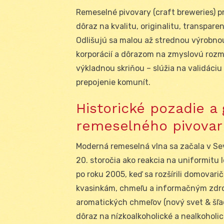
Remeselné pivovary (craft breweries) p
dôraz na kvalitu, originalitu, transpare
Odlišujú sa malou až strednou výrobno
korporácií a dôrazom na zmyslovú rozma
výkladnou skriňou – slúžia na validáciu
prepojenie komunít.
Historické pozadie a
remeselného pivovar
Moderná remeselná vlna sa začala v Se
20. storočia ako reakcia na uniformitu
po roku 2005, keď sa rozšírili domovari
kvasinkám, chmeľu a informačným zdro
aromatických chmeľov (nový svet & šľac
dôraz na nízkoalkoholické a nealkoholic