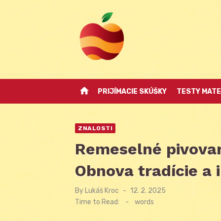
Skip
to
content
home
PRIJÍMACIE SKÚŠKY
TESTY MATE
ZNALOSTI
Remeselné pivovary
Obnova tradície a 
By
Lukáš Kroc
Posted
12. 2. 2025
on
Time to Read:
-
words