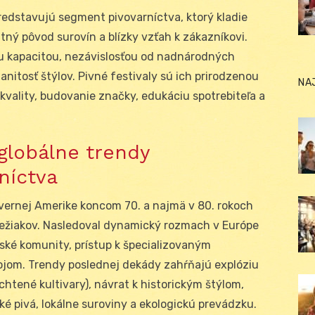
redstavujú segment pivovarníctva, ktorý kladie
ntný pôvod surovín a blízky vzťah k zákazníkovi.
u kapacitou, nezávislosťou od nadnárodných
nitosť štýlov. Pivné festivaly sú ich prirodzenou
NA
 kvality, budovanie značky, edukáciu spotrebiteľa a
 globálne trendy
níctva
vernej Amerike koncom 70. a najmä v 80. rokoch
 ležiakov. Nasledoval dynamický rozmach v Európe
čské komunity, prístup k špecializovaným
jom. Trendy poslednej dekády zahŕňajú explóziu
htené kultivary), návrat k historickým štýlom,
ké pivá, lokálne suroviny a ekologickú prevádzku.