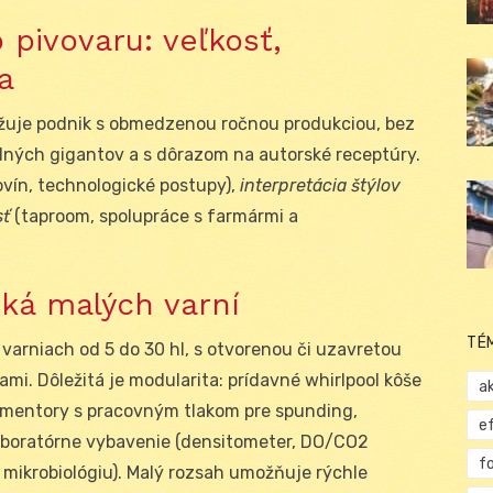
 pivovaru: veľkosť,
ta
ažuje podnik s obmedzenou ročnou produkciou, bez
elných gigantov a s dôrazom na autorské receptúry.
vín, technologické postupy),
interpretácia štýlov
sť
(taproom, spolupráce s farmármi a
iká malých varní
TÉ
varniach od 5 do 30 hl, s otvorenou či uzavretou
mi. Dôležitá je modularita: prídavné whirlpool kôše
ak
rmentory s pracovným tlakom pre spunding,
e
laboratórne vybavenie (densitometer, DO/CO
2
f
 mikrobiológiu). Malý rozsah umožňuje rýchle