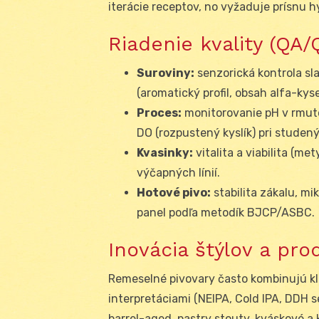
iterácie receptov, no vyžaduje prísnu 
Riadenie kvality (QA
Suroviny:
senzorická kontrola sla
(aromatický profil, obsah alfa-kysel
Proces:
monitorovanie pH v rmuto
DO (rozpustený kyslík) pri studen
Kvasinky:
vitalita a viabilita (me
výčapných línií.
Hotové pivo:
stabilita zákalu, mik
panel podľa metodík BJCP/ASBC.
Inovácia štýlov a pro
Remeselné pivovary často kombinujú kla
interpretáciami (NEIPA, Cold IPA, DDH s
barrel-aged, pastry stouty, kváskové a 