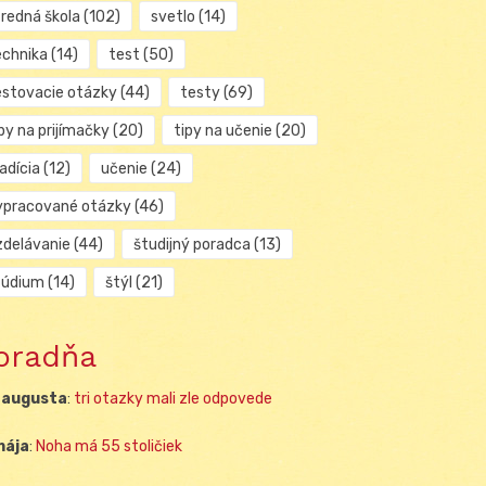
tredná škola
(102)
svetlo
(14)
echnika
(14)
test
(50)
estovacie otázky
(44)
testy
(69)
py na prijímačky
(20)
tipy na učenie
(20)
adícia
(12)
učenie
(24)
ypracované otázky
(46)
zdelávanie
(44)
študijný poradca
(13)
túdium
(14)
štýl
(21)
oradňa
 augusta
:
tri otazky mali zle odpovede
mája
:
Noha má 55 stoličiek