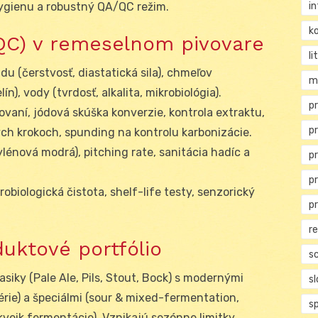
i
hygienu a robustný QA/QC režim.
ko
/QC) v remeselnom pivovare
li
du (čerstvosť, diastatická sila), chmeľov
m
ín), vody (tvrdosť, alkalita, mikrobiológia).
pr
vaní, jódová skúška konverzie, kontrola extraktu,
p
ých krokoch, spunding na kontrolu karbonizácie.
tylénová modrá), pitching rate, sanitácia hadíc a
p
p
robiologická čistota, shelf-life testy, senzorický
p
r
duktové portfólio
s
siky (Pale Ale, Pils, Stout, Bock) s modernými
s
érie) a špeciálmi (sour & mixed-fermentation,
s
kveik fermentácie). Vznikajú sezónne limitky,