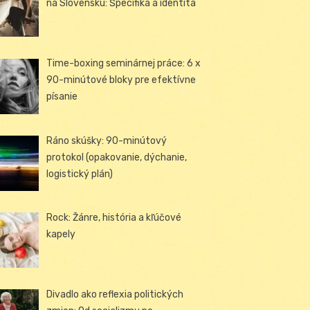
na Slovensku: Špecifiká a identita
Time-boxing seminárnej práce: 6 x
90-minútové bloky pre efektívne
písanie
Ráno skúšky: 90-minútový
protokol (opakovanie, dýchanie,
logistický plán)
Rock: Žánre, história a kľúčové
kapely
Divadlo ako reflexia politických