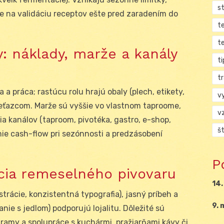
s
érie na validáciu receptov ešte pred zaradením do
t
t
 náklady, marže a kanály
ti
tr
a práca; rastúcu rolu hrajú obaly (plech, etikety,
v
reťazcom. Marže sú vyššie vo vlastnom taproome,
v
kácia kanálov (taproom, pivotéka, gastro, e-shop,
š
adenie cash-flow pri sezónnosti a predzásobení
P
cia remeselného pivovaru
14.
ustrácie, konzistentná typografia), jasný príbeh a
9. 
nie s jedlom) podporujú lojalitu. Dôležité sú
ramy a spolupráce s kuchármi, pražiarňami kávy či