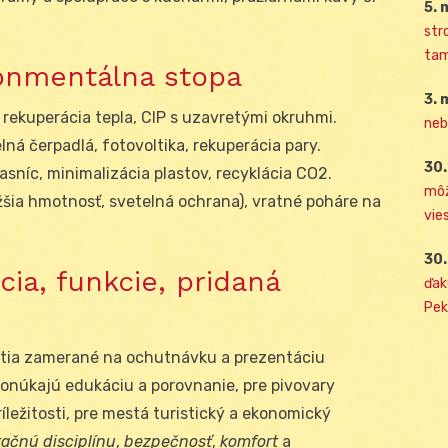
5. 
str
tam
ronmentálna stopa
3. 
 rekuperácia tepla, CIP s uzavretými okruhmi.
neb
ná čerpadlá, fotovoltika, rekuperácia pary.
30.
asníc, minimalizácia plastov, recyklácia CO
2
.
môž
žšia hmotnosť, svetelná ochrana), vratné poháre na
vies
30.
ícia, funkcie, pridaná
ďak
Pek
atia zamerané na ochutnávku a prezentáciu
ponúkajú edukáciu a porovnanie, pre pivovary
ležitosti, pre mestá turistický a ekonomický
ačnú disciplínu
,
bezpečnosť
,
komfort
a