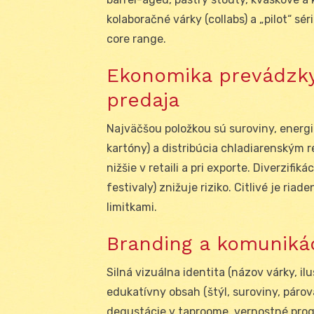
kolaboračné várky (collabs) a „pilot“ s
core range.
Ekonomika prevádzky:
predaja
Najväčšou položkou sú suroviny, energia 
kartóny) a distribúcia chladiarenským 
nižšie v retaili a pri exporte. Diverzifi
festivaly) znižuje riziko. Citlivé je ri
limitkami.
Branding a komuniká
Silná vizuálna identita (názov várky, il
edukatívny obsah (štýl, suroviny, párova
degustácie v taproome, vernostné prog