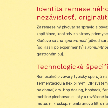
Identita remeselného
nezávislosť, originali
Za remeselný pivovar sa spravidla pov
kapitálovej kontroly zo strany priemys
Kľúčové sú
transparentnosť
(pôvod suro
(od klasík po experimenty) a
komunitno
gastronómiou).
Technologické špecif
Remeselné pivovary typicky operujú na 
fermentáciou a flexibilnými CIP systéma
na chmeľ, dry-hop dosing, hopback, fe
mobilné plechovacie linky a rozšírené 
meter, mikroskop, membránové filtre na