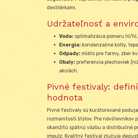
destilérkami.
Udržateľnosť a envi
Voda:
optimalizácia pomeru hl/hl,
Energia:
kondenzačné kotly, tepel
Odpady:
mláto pre farmy, zber kv
Obaly:
preferencia plechoviek (ni
akciách.
Pivné festivaly: defin
hodnota
Pivné festivaly sú kurátorované poduj
rozmanitosti štýlov. Pre návštevníkov 
okamžitú spätnú väzbu a distribučné prí
impulz. Kvalitný festival zlučuje
degust