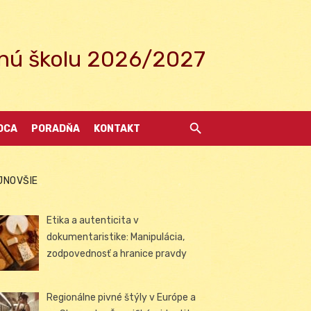
ednú školu 2026/2027
DCA
PORADŇA
KONTAKT
JNOVŠIE
Etika a autenticita v
dokumentaristike: Manipulácia,
zodpovednosť a hranice pravdy
Regionálne pivné štýly v Európe a