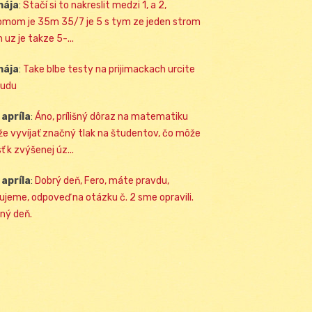
mája
:
Stačí si to nakreslit medzi 1, a 2,
omom je 35m 35/7 je 5 s tym ze jeden strom
 uz je takze 5-...
mája
:
Take blbe testy na prijimackach urcite
udu
 apríla
:
Áno, prílišný dôraz na matematiku
e vyvíjať značný tlak na študentov, čo môže
ť k zvýšenej úz...
 apríla
:
Dobrý deň, Fero, máte pravdu,
ujeme, odpoveď na otázku č. 2 sme opravili.
ný deň.