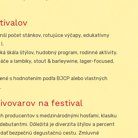
tivalov
ší počet stánkov, rotujúce výčapy, edukatívny
l.
ká škála štýlov, hudobný program, rodinné aktivity.
láče a lambiky, stout & barleywine, lager-focused,
ené s hodnotením podľa BJCP alebo vlastných
.
ivovarov na festival
ych producentov s medzinárodnými hosťami, klasiku
ebutantmi. Dôležitá je diverzita štýlov a percent
kladať bezpečnú degustačnú cestu. Zmluvné