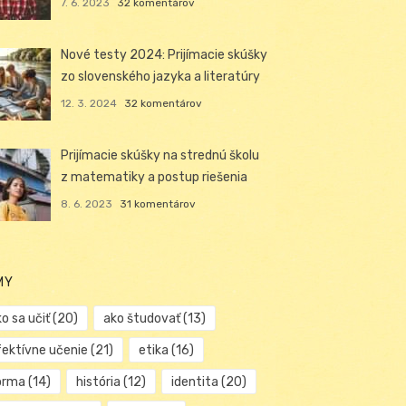
7. 6. 2023
32 komentárov
Nové testy 2024: Prijímacie skúšky
zo slovenského jazyka a literatúry
12. 3. 2024
32 komentárov
Prijímacie skúšky na strednú školu
z matematiky a postup riešenia
8. 6. 2023
31 komentárov
MY
o sa učiť
(20)
ako študovať
(13)
fektívne učenie
(21)
etika
(16)
orma
(14)
história
(12)
identita
(20)