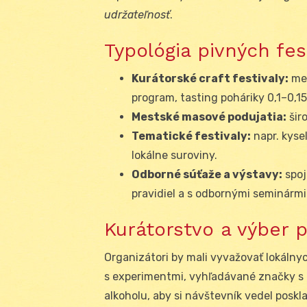
udržateľnosť
.
Typológia pivných fes
Kurátorské craft festivaly:
men
program, tasting poháriky 0,1–0,15 
Mestské masové podujatia:
širo
Tematické festivaly:
napr. kyse
lokálne suroviny.
Odborné súťaže a výstavy:
spoj
pravidiel a s odbornými seminármi
Kurátorstvo a výber p
Organizátori by mali vyvažovať lokáln
s experimentmi, vyhľadávané značky s d
alkoholu, aby si návštevník vedel pos