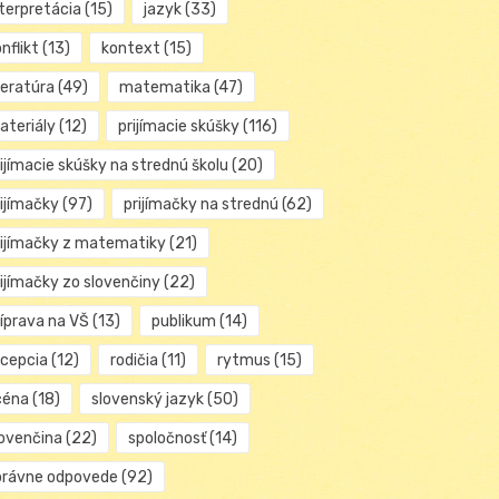
nterpretácia
(15)
jazyk
(33)
nflikt
(13)
kontext
(15)
teratúra
(49)
matematika
(47)
ateriály
(12)
prijímacie skúšky
(116)
ijímacie skúšky na strednú školu
(20)
rijímačky
(97)
prijímačky na strednú
(62)
rijímačky z matematiky
(21)
rijímačky zo slovenčiny
(22)
ríprava na VŠ
(13)
publikum
(14)
ecepcia
(12)
rodičia
(11)
rytmus
(15)
céna
(18)
slovenský jazyk
(50)
lovenčina
(22)
spoločnosť
(14)
právne odpovede
(92)