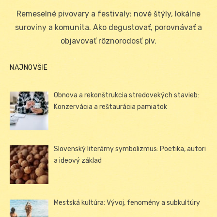
on
Remeselné pivovary a festivaly: nové štýly, lokálne
suroviny a komunita. Ako degustovať, porovnávať a
objavovať rôznorodosť pív.
NAJNOVŠIE
Obnova a rekonštrukcia stredovekých stavieb:
Konzervácia a reštaurácia pamiatok
Slovenský literárny symbolizmus: Poetika, autori
a ideový základ
Mestská kultúra: Vývoj, fenomény a subkultúry