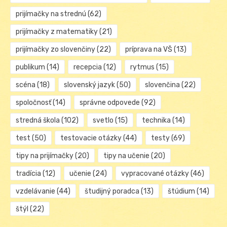
prijímačky na strednú
(62)
prijímačky z matematiky
(21)
prijímačky zo slovenčiny
(22)
príprava na VŠ
(13)
publikum
(14)
recepcia
(12)
rytmus
(15)
scéna
(18)
slovenský jazyk
(50)
slovenčina
(22)
spoločnosť
(14)
správne odpovede
(92)
stredná škola
(102)
svetlo
(15)
technika
(14)
test
(50)
testovacie otázky
(44)
testy
(69)
tipy na prijímačky
(20)
tipy na učenie
(20)
tradícia
(12)
učenie
(24)
vypracované otázky
(46)
vzdelávanie
(44)
študijný poradca
(13)
štúdium
(14)
štýl
(22)