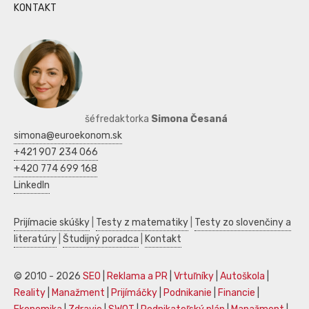
KONTAKT
šéfredaktorka
Simona Česaná
simona@euroekonom.sk
+421 907 234 066
+420 774 699 168
LinkedIn
Prijímacie skúšky
|
Testy z matematiky
|
Testy zo slovenčiny a
literatúry
|
Študijný poradca
|
Kontakt
© 2010 - 2026
SEO
|
Reklama a PR
|
Vrtuľníky
|
Autoškola
|
Reality
|
Manažment
|
Prijímáčky
|
Podnikanie
|
Financie
|