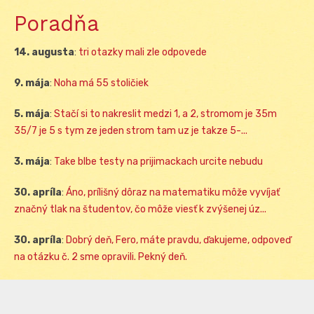
Poradňa
14. augusta
:
tri otazky mali zle odpovede
9. mája
:
Noha má 55 stoličiek
5. mája
:
Stačí si to nakreslit medzi 1, a 2, stromom je 35m
35/7 je 5 s tym ze jeden strom tam uz je takze 5-...
3. mája
:
Take blbe testy na prijimackach urcite nebudu
30. apríla
:
Áno, prílišný dôraz na matematiku môže vyvíjať
značný tlak na študentov, čo môže viesť k zvýšenej úz...
30. apríla
:
Dobrý deň, Fero, máte pravdu, ďakujeme, odpoveď
na otázku č. 2 sme opravili. Pekný deň.