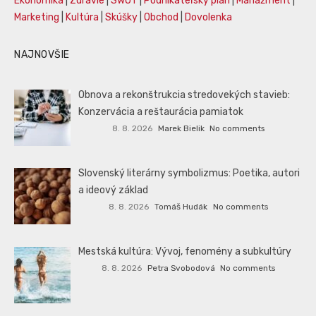
Ekonomika
|
Zdravie
|
SWOT
|
Podnikateľský plán
|
Manažment
|
Marketing
|
Kultúra
|
Skúšky
|
Obchod
|
Dovolenka
NAJNOVŠIE
Obnova a rekonštrukcia stredovekých stavieb:
Konzervácia a reštaurácia pamiatok
8. 8. 2026
Marek Bielik
No comments
Slovenský literárny symbolizmus: Poetika, autori
a ideový základ
8. 8. 2026
Tomáš Hudák
No comments
Mestská kultúra: Vývoj, fenomény a subkultúry
8. 8. 2026
Petra Svobodová
No comments