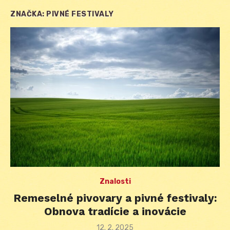
ZNAČKA:
PIVNÉ FESTIVALY
Znalosti
Remeselné pivovary a pivné festivaly:
Obnova tradície a inovácie
Posted
12. 2. 2025