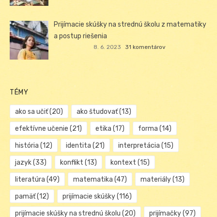
Prijímacie skúšky na strednú školu z matematiky
a postup riešenia
8. 6. 2023
31 komentárov
TÉMY
ako sa učiť
(20)
ako študovať
(13)
efektívne učenie
(21)
etika
(17)
forma
(14)
história
(12)
identita
(21)
interpretácia
(15)
jazyk
(33)
konflikt
(13)
kontext
(15)
literatúra
(49)
matematika
(47)
materiály
(13)
pamäť
(12)
prijímacie skúšky
(116)
prijímacie skúšky na strednú školu
(20)
prijímačky
(97)