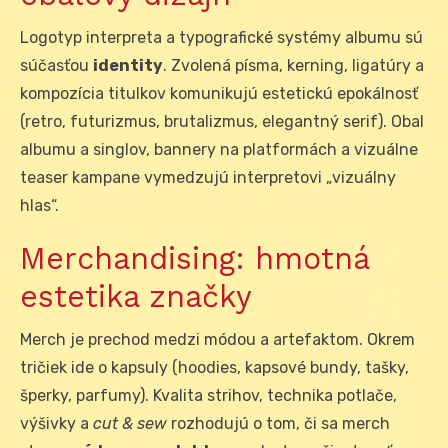
Logotyp interpreta a typografické systémy albumu sú
súčasťou
identity
. Zvolená písma, kerning, ligatúry a
kompozícia titulkov komunikujú estetickú epokálnosť
(retro, futurizmus, brutalizmus, elegantný serif). Obal
albumu a singlov, bannery na platformách a vizuálne
teaser kampane vymedzujú interpretovi „vizuálny
hlas“.
Merchandising: hmotná
estetika značky
Merch je prechod medzi módou a artefaktom. Okrem
tričiek ide o kapsuly (hoodies, kapsové bundy, tašky,
šperky, parfumy). Kvalita strihov, technika potlače,
výšivky a
cut & sew
rozhodujú o tom, či sa merch