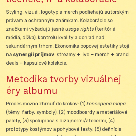
Styling, vizuál, logotyp a merch podliehajú autorským
právam a ochranným známkam. Kolaborácie so
značkami vyžadujú jasné
usage rights
(teritóriá,
médiá, dĺžka), kontrolu kvality a dohľad nad
sekundárnym trhom. Ekonomika popovej estetiky stojí
na
synergii príjmov
: streamy + live + merch + brand
deals + kapsulové kolekcie.
Metodika tvorby vizuálnej
éry albumu
Proces možno zhrnúť do krokov: (1)
koncepčná mapa
(témy, farby, symboly), (2) moodboardy a materiálové
palety, (3) spolupráca s dizajnérmi/ateliérmi, (4)
prototypy kostýmov a pohybové testy, (5) definícia