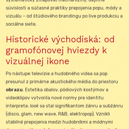
súvislosti a súčasné praktiky prepojenia popu, módy a
vizuálu – od štúdiového brandingu po live produkciu a
sociálne siete.
Historické východiská: od
gramofónovej hviezdy k
vizuálnej ikone
Po nástupe televízie a hudobného videa sa pop
presunul z primárne akustického média do priestoru
obrazu
. Estetika obalov, pódiových kostýmov a
videoklipov vytvorila nové normy pre identitu
interpreta:
look
sa stal signifikantom žánru a subžánru
(disco, glam, new wave, R&B, elektropop). Vznikli
stabilné prepojenia medzi hudobníkmi a módnymi