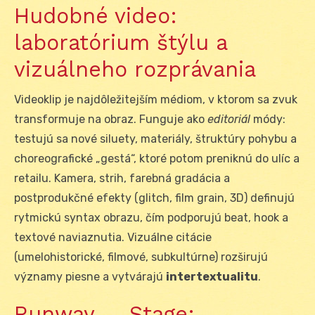
Hudobné video:
laboratórium štýlu a
vizuálneho rozprávania
Videoklip je najdôležitejším médiom, v ktorom sa zvuk
transformuje na obraz. Funguje ako
editoriál
módy:
testujú sa nové siluety, materiály, štruktúry pohybu a
choreografické „gestá“, ktoré potom preniknú do ulíc a
retailu. Kamera, strih, farebná gradácia a
postprodukčné efekty (glitch, film grain, 3D) definujú
rytmickú syntax obrazu, čím podporujú beat, hook a
textové naviaznutia. Vizuálne citácie
(umelohistorické, filmové, subkultúrne) rozširujú
významy piesne a vytvárajú
intertextualitu
.
Runway ↔ Stage: