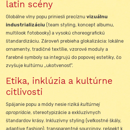
latin scény
Globálne vlny popu priniesli precíznu
vizuálnu
industrializáciu
(team styling, koncept albumu,
multilook fotobooky) a vysokú choreografickú
štandardizáciu. Zároveň prebieha glokalizácia: lokálne
ornamenty, tradičné textílie, vzorové moduly a
farebné symboly sa integrujú do popovej estetiky, čo
zvyšuje kultúrnu „ukotvenosť“.
Etika, inklúzia a kultúrne
citlivosti
Spájanie popu a módy nesie riziká
kultúrnej
apropriácie
, stereotypizácie a exkluzívnych
štandardov krásy. Inkluzívny styling (veľkostné škály,
adaptive fashion), transparentné sourcingy, rešpekt k