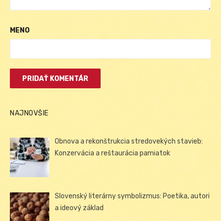
MENO
NAJNOVŠIE
Obnova a rekonštrukcia stredovekých stavieb:
Konzervácia a reštaurácia pamiatok
Slovenský literárny symbolizmus: Poetika, autori
a ideový základ