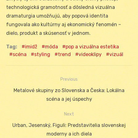
technologická gramotnosť a dôsledná vizuálna
dramaturgia umožňujú, aby popová identita
fungovala ako kultúrny aj ekonomický fenomén –
dielo, produkt a skúsenosť v jednom.
Tag:
imidž
móda
pop a vizuálna estetika
scéna
styling
trend
videoklipy
vizuál
Previous
Navigácia
Previous
Metalové skupiny zo Slovenska a Česka: Lokálna
v
post:
scéna a jej úspechy
článku
Next
Next
Urban, Jesenský, Figuli: Predstavitelia slovenskej
post:
moderny a ich diela