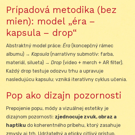
Prípadová metodika (bez
mien): model „éra –
kapsula – drop“
Abstraktný model práce:
Éra
(koncepčný rámec
albumu) →
Kapsula
(narratívny submotív: farba,
materiál, silueta) →
Drop
(video + merch + AR filter).
Každý drop testuje odozvu trhu a upravuje
nasledujúcu kapsulu; vzniká iteratívny cyklus učenia.
Pop ako dizajn pozornosti
Prepojenie popu, módy a vizuálnej estetiky je
dizajnom pozornosti:
zjednocuje zvuk, obraz a
haptiku
do koherentného príbehu, ktorý zasahuje
zmysly aj trh. Udržateľný a eticky citlivý prístup,