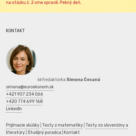
na otázku č. 2 sme opravili. Pekný deň.
KONTAKT
šéfredaktorka
Simona Česaná
simona@euroekonom.sk
+421 907 234 066
+420 774 699 168
LinkedIn
Prijímacie skúšky
|
Testy z matematiky
|
Testy zo slovenčiny a
literatúry
|
Študijný poradca
|
Kontakt