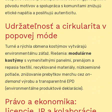
pôvodu motívov a spolupráca s komunitami znižujú
etické napätia a posilňujú autenticitu.
Udržateľnosť a cirkularita v
popovej móde
Turné a rýchla obmena kostýmov vytvárajú
environmentálnu záťaž. Riešenia:
modulárne
kostýmy
s vymeniteľnými panelmi, prenájom a
repasia textílií, recyklované materiály, nízkoemisné
potlače, znižovanie prebytkov merchu cez
on-
demand
výrobu a transparentné EPD
(environmentálne produktové deklarácie).
Právo a ekonomika:
licencie, IP a kolaborácie