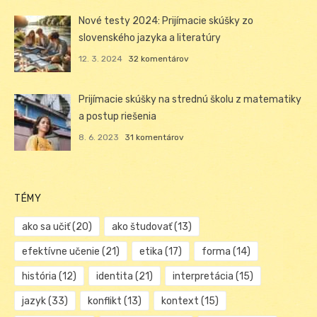
Nové testy 2024: Prijímacie skúšky zo
slovenského jazyka a literatúry
12. 3. 2024
32 komentárov
Prijímacie skúšky na strednú školu z matematiky
a postup riešenia
8. 6. 2023
31 komentárov
TÉMY
ako sa učiť
(20)
ako študovať
(13)
efektívne učenie
(21)
etika
(17)
forma
(14)
história
(12)
identita
(21)
interpretácia
(15)
jazyk
(33)
konflikt
(13)
kontext
(15)