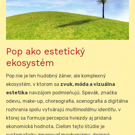
Pop ako estetický
ekosystém
Pop nie je len hudobný žáner, ale komplexný
ekosystém, v ktorom sa
zvuk, móda a vizuálna
estetika
navzájom podmieňujú. Spevák, značka
odevu, make-up, choreografia, scenografia a digitálne
rozhrania spolu vytvárajú
multimodálnu identitu
, v
ktorej sa formuje percepcia hviezdy aj pridaná
ekonomická hodnota. Cieľom tejto štúdie je
systematicky zmapovať mechanizmy, dejinné