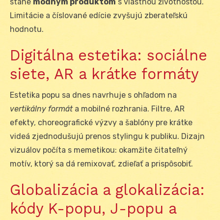
stane
módnym produktom
s vlastnou životnosťou.
Limitácie a číslované edície zvyšujú zberateľskú
hodnotu.
Digitálna estetika: sociálne
siete, AR a krátke formáty
Estetika popu sa dnes navrhuje s ohľadom na
vertikálny formát
a mobilné rozhrania. Filtre, AR
efekty, choreografické výzvy a šablóny pre krátke
videá zjednodušujú prenos stylingu k publiku. Dizajn
vizuálov počíta s memetikou: okamžite čitateľný
motív, ktorý sa dá remixovať, zdieľať a prispôsobiť.
Globalizácia a glokalizácia:
kódy K-popu, J-popu a