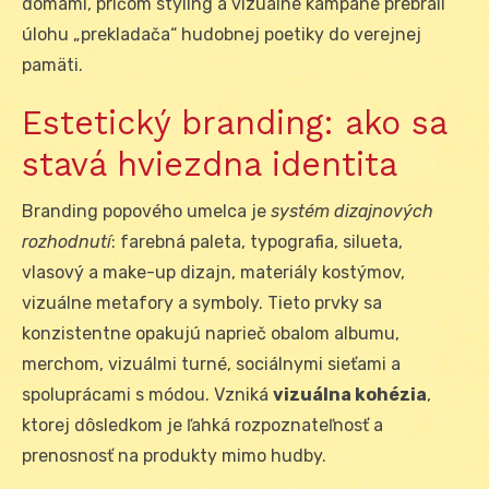
domami, pričom styling a vizuálne kampane prebrali
úlohu „prekladača“ hudobnej poetiky do verejnej
pamäti.
Estetický branding: ako sa
stavá hviezdna identita
Branding popového umelca je
systém dizajnových
rozhodnutí
: farebná paleta, typografia, silueta,
vlasový a make-up dizajn, materiály kostýmov,
vizuálne metafory a symboly. Tieto prvky sa
konzistentne opakujú naprieč obalom albumu,
merchom, vizuálmi turné, sociálnymi sieťami a
spoluprácami s módou. Vzniká
vizuálna kohézia
,
ktorej dôsledkom je ľahká rozpoznateľnosť a
prenosnosť na produkty mimo hudby.