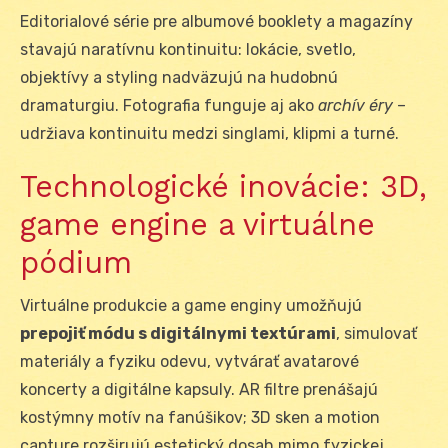
Editorialové série pre albumové booklety a magazíny
stavajú naratívnu kontinuitu: lokácie, svetlo,
objektívy a styling nadväzujú na hudobnú
dramaturgiu. Fotografia funguje aj ako
archív éry
–
udržiava kontinuitu medzi singlami, klipmi a turné.
Technologické inovácie: 3D,
game engine a virtuálne
pódium
Virtuálne produkcie a game enginy umožňujú
prepojiť módu s digitálnymi textúrami
, simulovať
materiály a fyziku odevu, vytvárať avatarové
koncerty a digitálne kapsuly. AR filtre prenášajú
kostýmny motív na fanúšikov; 3D sken a motion
capture rozširujú estetický dosah mimo fyzickej