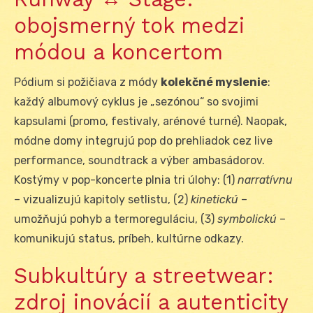
obojsmerný tok medzi
módou a koncertom
Pódium si požičiava z módy
kolekčné myslenie
:
každý albumový cyklus je „sezónou“ so svojimi
kapsulami (promo, festivaly, arénové turné). Naopak,
módne domy integrujú pop do prehliadok cez live
performance, soundtrack a výber ambasádorov.
Kostýmy v pop-koncerte plnia tri úlohy: (1)
narratívnu
– vizualizujú kapitoly setlistu, (2)
kinetickú
–
umožňujú pohyb a termoreguláciu, (3)
symbolickú
–
komunikujú status, príbeh, kultúrne odkazy.
Subkultúry a streetwear:
zdroj inovácií a autenticity