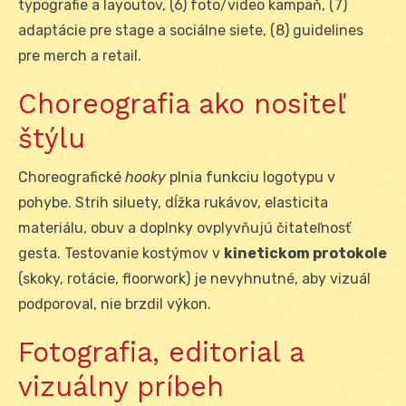
typografie a layoutov, (6) foto/video kampaň, (7)
adaptácie pre stage a sociálne siete, (8) guidelines
pre merch a retail.
Choreografia ako nositeľ
štýlu
Choreografické
hooky
plnia funkciu logotypu v
pohybe. Strih siluety, dĺžka rukávov, elasticita
materiálu, obuv a doplnky ovplyvňujú čitateľnosť
gesta. Testovanie kostýmov v
kinetickom protokole
(skoky, rotácie, floorwork) je nevyhnutné, aby vizuál
podporoval, nie brzdil výkon.
Fotografia, editorial a
vizuálny príbeh