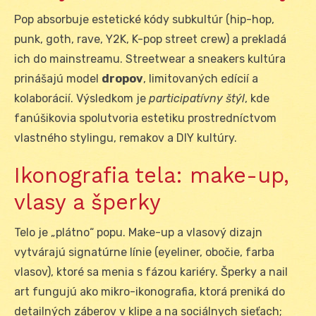
Pop absorbuje estetické kódy subkultúr (hip-hop,
punk, goth, rave, Y2K, K-pop street crew) a prekladá
ich do mainstreamu. Streetwear a sneakers kultúra
prinášajú model
dropov
, limitovaných edícií a
kolaborácií. Výsledkom je
participatívny štýl
, kde
fanúšikovia spolutvoria estetiku prostredníctvom
vlastného stylingu, remakov a DIY kultúry.
Ikonografia tela: make-up,
vlasy a šperky
Telo je „plátno“ popu. Make-up a vlasový dizajn
vytvárajú signatúrne línie (eyeliner, obočie, farba
vlasov), ktoré sa menia s fázou kariéry. Šperky a nail
art fungujú ako mikro-ikonografia, ktorá preniká do
detailných záberov v klipe a na sociálnych sieťach;