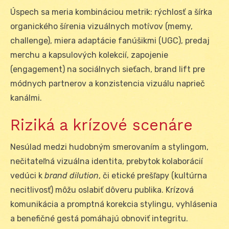
Úspech sa meria kombináciou metrik: rýchlosť a šírka
organického šírenia vizuálnych motívov (memy,
challenge), miera adaptácie fanúšikmi (UGC), predaj
merchu a kapsulových kolekcií, zapojenie
(engagement) na sociálnych sieťach, brand lift pre
módnych partnerov a konzistencia vizuálu naprieč
kanálmi.
Riziká a krízové scenáre
Nesúlad medzi hudobným smerovaním a stylingom,
nečitateľná vizuálna identita, prebytok kolaborácií
vedúci k
brand dilution
, či etické prešľapy (kultúrna
necitlivosť) môžu oslabiť dôveru publika. Krízová
komunikácia a promptná korekcia stylingu, vyhlásenia
a benefičné gestá pomáhajú obnoviť integritu.