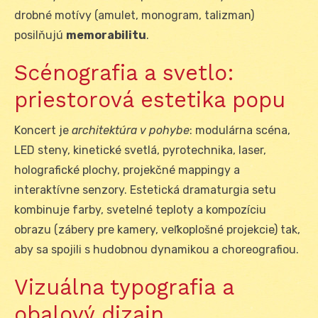
drobné motívy (amulet, monogram, talizman)
posilňujú
memorabilitu
.
Scénografia a svetlo:
priestorová estetika popu
Koncert je
architektúra v pohybe
: modulárna scéna,
LED steny, kinetické svetlá, pyrotechnika, laser,
holografické plochy, projekčné mappingy a
interaktívne senzory. Estetická dramaturgia setu
kombinuje farby, svetelné teploty a kompozíciu
obrazu (zábery pre kamery, veľkoplošné projekcie) tak,
aby sa spojili s hudobnou dynamikou a choreografiou.
Vizuálna typografia a
obalový dizajn