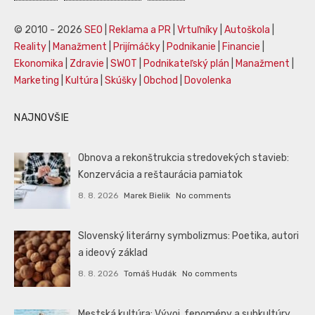
© 2010 - 2026
SEO
|
Reklama a PR
|
Vrtuľníky
|
Autoškola
|
Reality
|
Manažment
|
Prijímáčky
|
Podnikanie
|
Financie
|
Ekonomika
|
Zdravie
|
SWOT
|
Podnikateľský plán
|
Manažment
|
Marketing
|
Kultúra
|
Skúšky
|
Obchod
|
Dovolenka
NAJNOVŠIE
Obnova a rekonštrukcia stredovekých stavieb:
Konzervácia a reštaurácia pamiatok
8. 8. 2026
Marek Bielik
No comments
Slovenský literárny symbolizmus: Poetika, autori
a ideový základ
8. 8. 2026
Tomáš Hudák
No comments
Mestská kultúra: Vývoj, fenomény a subkultúry