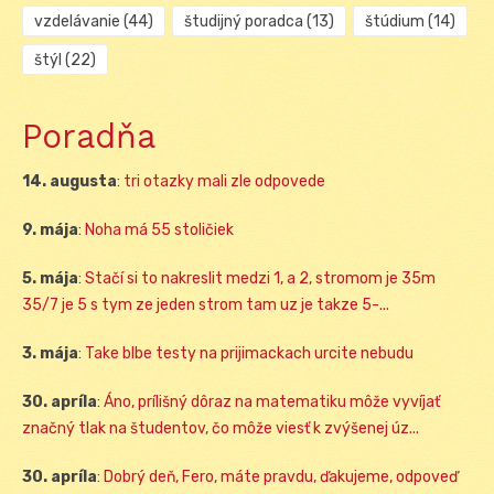
vzdelávanie
(44)
študijný poradca
(13)
štúdium
(14)
štýl
(22)
Poradňa
14. augusta
:
tri otazky mali zle odpovede
9. mája
:
Noha má 55 stoličiek
5. mája
:
Stačí si to nakreslit medzi 1, a 2, stromom je 35m
35/7 je 5 s tym ze jeden strom tam uz je takze 5-...
3. mája
:
Take blbe testy na prijimackach urcite nebudu
30. apríla
:
Áno, prílišný dôraz na matematiku môže vyvíjať
značný tlak na študentov, čo môže viesť k zvýšenej úz...
30. apríla
:
Dobrý deň, Fero, máte pravdu, ďakujeme, odpoveď