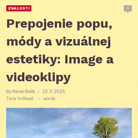
ZNALOSTI
0
Prepojenie popu,
módy a vizuálnej
estetiky: Image a
videoklipy
By
Marek Bielik
Posted
22. 9. 2025
on
Time to Read:
-
words