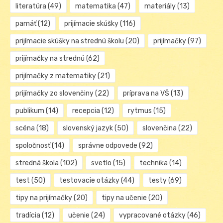
literatúra
(49)
matematika
(47)
materiály
(13)
pamäť
(12)
prijímacie skúšky
(116)
prijímacie skúšky na strednú školu
(20)
prijímačky
(97)
prijímačky na strednú
(62)
prijímačky z matematiky
(21)
prijímačky zo slovenčiny
(22)
príprava na VŠ
(13)
publikum
(14)
recepcia
(12)
rytmus
(15)
scéna
(18)
slovenský jazyk
(50)
slovenčina
(22)
spoločnosť
(14)
správne odpovede
(92)
stredná škola
(102)
svetlo
(15)
technika
(14)
test
(50)
testovacie otázky
(44)
testy
(69)
tipy na prijímačky
(20)
tipy na učenie
(20)
tradícia
(12)
učenie
(24)
vypracované otázky
(46)