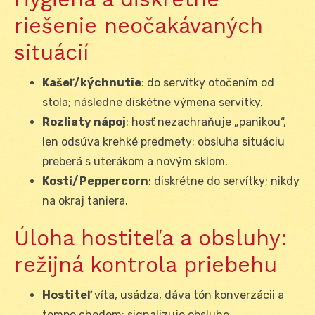
riešenie neočakávaných
situácií
Kašeľ/kýchnutie
: do servítky otočením od
stola; následne diskétne výmena servítky.
Rozliaty nápoj
: hosť nezachraňuje „panikou“,
len odsúva krehké predmety; obsluha situáciu
preberá s uterákom a novým sklom.
Kosti/Peppercorn
: diskrétne do servítky; nikdy
na okraj taniera.
Úloha hostiteľa a obsluhy:
režijná kontrola priebehu
Hostiteľ
víta, usádza, dáva tón konverzácii a
tempo chodom; signalizuje obsluhe