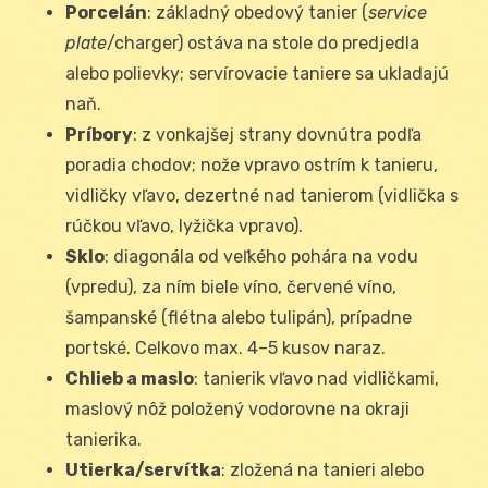
Porcelán
: základný obedový tanier (
service
plate
/charg­er) ostáva na stole do predjedla
alebo polievky; servírovacie taniere sa ukladajú
naň.
Príbory
: z vonkajšej strany dovnútra podľa
poradia chodov; nože vpravo ostrím k tanieru,
vidličky vľavo, dezertné nad tanierom (vidlička s
rúčkou vľavo, lyžička vpravo).
Sklo
: diagonála od veľkého pohára na vodu
(vpredu), za ním biele víno, červené víno,
šampanské (flétna alebo tulipán), prípadne
portské. Celkovo max. 4–5 kusov naraz.
Chlieb a maslo
: tanierik vľavo nad vidličkami,
maslový nôž položený vodorovne na okraji
tanierika.
Utierka/servítka
: zložená na tanieri alebo