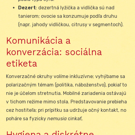
Dezert
: dezertná lyžička a vidlička sú nad
tanierom; ovocie sa konzumuje podľa druhu
(napr. jahody vidličkou, citrusy v segmentoch).
Komunikácia a
konverzácia: sociálna
etiketa
Konverzačné okruhy volíme inkluzívne; vyhýbame sa
polarizačným témam (politika, náboženstvo), pokiaľ to
nie je účelom stretnutia. Mobilné zariadenia ostávajú
v tichom režime mimo stola. Predstavovanie prebieha
cez hostiteľa; pri prípitku sa udržuje očný kontakt, no
poháre sa fyzicky
nemusia
cinkať.
Hygiena a diskrétne