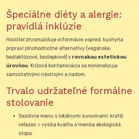
Špeciálne diéty a alergie:
pravidlá inklúzie
Hostiteľ zhromažďuje informácie vopred; kuchyňa
pripraví plnohodnotné alternatívy (vegánske,
bezlaktózové, bezlepkové) s
rovnakou estetickou
úrovňou
. Krížová kontaminácia sa minimalizuje
samostatnými nástrojmi a riadom.
Trvalo udržateľné formálne
stolovanie
Sezónne menu s lokálnymi surovinami; kratší
reťazec = vyššia kvalita a menšia ekologická
stopa.