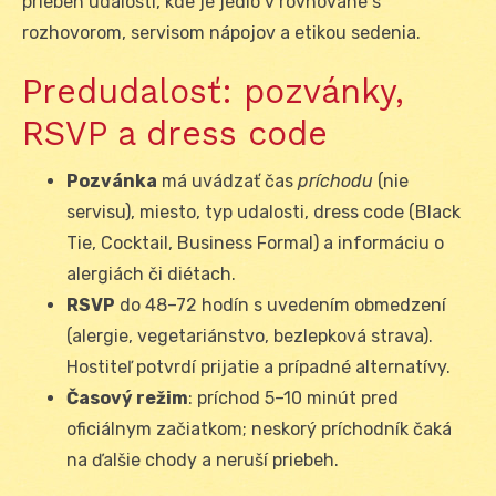
priebeh udalosti, kde je jedlo v rovnováhe s
rozhovorom, servisom nápojov a etikou sedenia.
Predudalosť: pozvánky,
RSVP a dress code
Pozvánka
má uvádzať čas
príchodu
(nie
servisu), miesto, typ udalosti, dress code (Black
Tie, Cocktail, Business Formal) a informáciu o
alergiách či diétach.
RSVP
do 48–72 hodín s uvedením obmedzení
(alergie, vegetariánstvo, bezlepková strava).
Hostiteľ potvrdí prijatie a prípadné alternatívy.
Časový režim
: príchod 5–10 minút pred
oficiálnym začiatkom; neskorý príchodník čaká
na ďalšie chody a neruší priebeh.