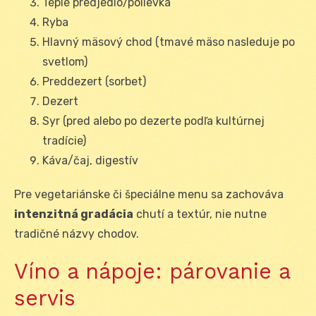
Teplé predjedlo/polievka
Ryba
Hlavný mäsový chod (tmavé mäso nasleduje po
svetlom)
Preddezert (sorbet)
Dezert
Syr (pred alebo po dezerte podľa kultúrnej
tradície)
Káva/čaj, digestív
Pre vegetariánske či špeciálne menu sa zachováva
intenzitná gradácia
chutí a textúr, nie nutne
tradičné názvy chodov.
Víno a nápoje: párovanie a
servis