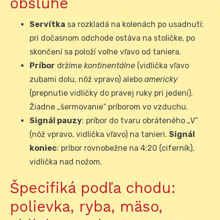
obsluhe
Servítka
sa rozkladá na kolenách po usadnutí;
pri dočasnom odchode ostáva na stoličke, po
skončení sa položí voľne vľavo od taniera.
Príbor
držíme
kontinentálne
(vidlička vľavo
zubami dolu, nôž vpravo) alebo
americky
(prepnutie vidličky do pravej ruky pri jedení).
Žiadne „šermovanie“ príborom vo vzduchu.
Signál pauzy
: príbor do tvaru obráteného „V“
(nôž vpravo, vidlička vľavo) na tanieri.
Signál
koniec
: príbor rovnobežne na 4:20 (ciferník),
vidlička nad nožom.
Špecifiká podľa chodu:
polievka, ryba, mäso,