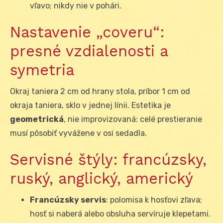
vľavo; nikdy nie v pohári.
Nastavenie „coveru“:
presné vzdialenosti a
symetria
Okraj taniera 2 cm od hrany stola, príbor 1 cm od
okraja taniera, sklo v jednej línii. Estetika je
geometrická
, nie improvizovaná: celé prestieranie
musí pôsobiť vyvážene v osi sedadla.
Servisné štýly: francúzsky,
ruský, anglický, americký
Francúzsky servis
: polomisa k hosťovi zľava;
hosť si naberá alebo obsluha servíruje klepetami.