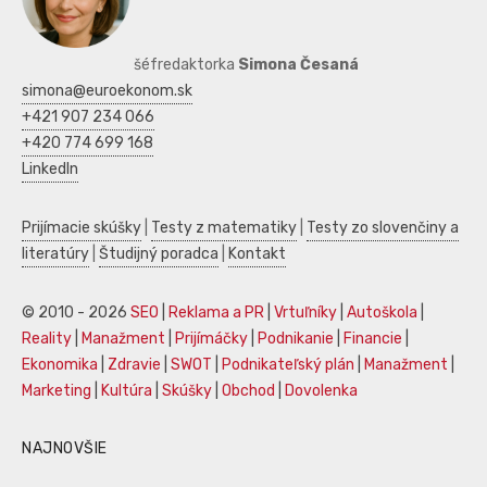
šéfredaktorka
Simona Česaná
simona@euroekonom.sk
+421 907 234 066
+420 774 699 168
LinkedIn
Prijímacie skúšky
|
Testy z matematiky
|
Testy zo slovenčiny a
literatúry
|
Študijný poradca
|
Kontakt
© 2010 - 2026
SEO
|
Reklama a PR
|
Vrtuľníky
|
Autoškola
|
Reality
|
Manažment
|
Prijímáčky
|
Podnikanie
|
Financie
|
Ekonomika
|
Zdravie
|
SWOT
|
Podnikateľský plán
|
Manažment
|
Marketing
|
Kultúra
|
Skúšky
|
Obchod
|
Dovolenka
NAJNOVŠIE