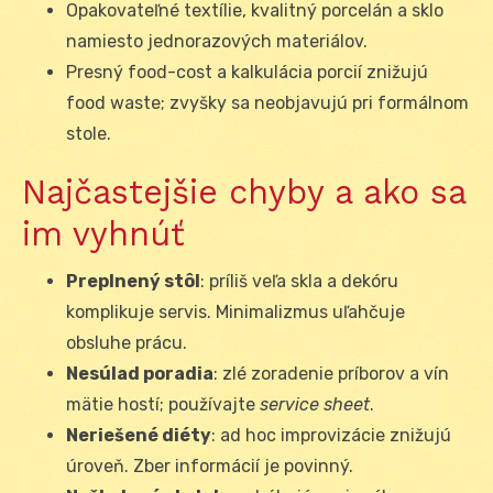
Opakovateľné textílie, kvalitný porcelán a sklo
namiesto jednorazových materiálov.
Presný food-cost a kalkulácia porcií znižujú
food waste; zvyšky sa neobjavujú pri formálnom
stole.
Najčastejšie chyby a ako sa
im vyhnúť
Preplnený stôl
: príliš veľa skla a dekóru
komplikuje servis. Minimalizmus uľahčuje
obsluhe prácu.
Nesúlad poradia
: zlé zoradenie príborov a vín
mätie hostí; používajte
service sheet
.
Neriešené diéty
: ad hoc improvizácie znižujú
úroveň. Zber informácií je povinný.