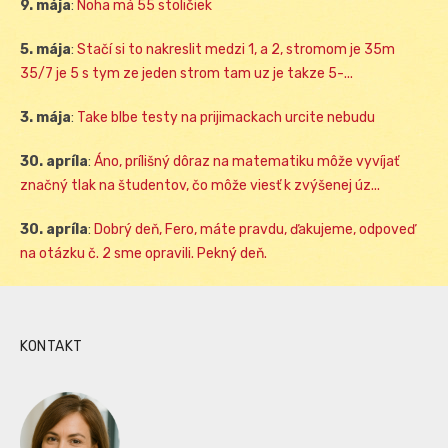
9. mája
:
Noha má 55 stoličiek
5. mája
:
Stačí si to nakreslit medzi 1, a 2, stromom je 35m
35/7 je 5 s tym ze jeden strom tam uz je takze 5-...
3. mája
:
Take blbe testy na prijimackach urcite nebudu
30. apríla
:
Áno, prílišný dôraz na matematiku môže vyvíjať
značný tlak na študentov, čo môže viesť k zvýšenej úz...
30. apríla
:
Dobrý deň, Fero, máte pravdu, ďakujeme, odpoveď
na otázku č. 2 sme opravili. Pekný deň.
KONTAKT