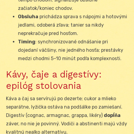
začiatok/koniec chodov.
Obsluha
prichádza sprava s nápojmi a hotovými
jedlami, odoberá zľava; tanier sa nikdy
neprekračuje pred hosťom.
Timing
: synchronizované odnášanie pri
dojedaní väčšiny, nie jedného hosťa; prestávky
medzi chodmi 5–10 minút podľa komplexnosti.
Kávy, čaje a digestívy:
epilóg stolovania
Káva a čaj sa servírujú po dezerte; cukor a mlieko
separátne, lyžička ostáva na podšálke po zamiešaní.
Digestív (cognac, armagnac, grappa, likéry)
dopĺňa
záver, no nie je povinný. Vodiči a abstinenti majú vždy
kvalitnú nealko alternatívu.