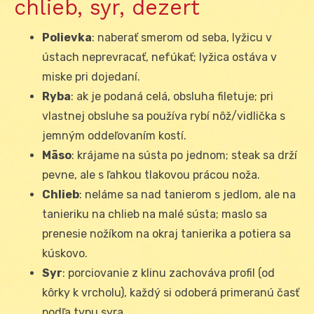
chlieb, syr, dezert
Polievka
: naberať smerom od seba, lyžicu v
ústach neprevracať, nefúkať; lyžica ostáva v
miske pri dojedaní.
Ryba
: ak je podaná celá, obsluha filetuje; pri
vlastnej obsluhe sa používa rybí nôž/vidlička s
jemným oddeľovaním kostí.
Mäso
: krájame na sústa po jednom; steak sa drží
pevne, ale s ľahkou tlakovou prácou noža.
Chlieb
: neláme sa nad tanierom s jedlom, ale na
tanieriku na chlieb na malé sústa; maslo sa
prenesie nožíkom na okraj tanierika a potiera sa
kúskovo.
Syr
: porciovanie z klinu zachováva profil (od
kôrky k vrcholu), každý si odoberá primeranú časť
podľa typu syra.