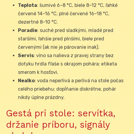
Teplota
: šumivé 6–8 °C, biele 8–12 °C, ľahké
červené 14–16 °C, plné červené 16–18 °C,
dezertné 8–10 °C.
Poradie
: suché pred sladkými, mladé pred
staršími, ľahšie pred plnšími, biele pred
červenými (ak nie je párovanie inak).
Servis
: víno sa nalieva z pravej strany bez
dotyku hrdla fľaše s okrajom pohára; etiketa
smerom k hosťovi.
Nealko
: voda neperlivá a perlivá na stole počas
celého priebehu; dopĺňanie diskrétne, pohár
nikdy úplne prázdny.
Gestá pri stole: servítka,
držanie príboru, signály