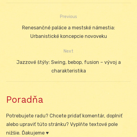
Previous
Navigácia
Previous
Renesančné paláce a mestské námestia:
v
post:
Urbanistické koncepcie novoveku
článku
Next
Next
Jazzové štýly: Swing, bebop, fusion – vývoj a
post:
charakteristika
Poradňa
Potrebujete radu? Chcete pridať komentár, doplniť
alebo upraviť túto stránku? Vyplňte textové pole
nižšie. Ďakujeme ♥