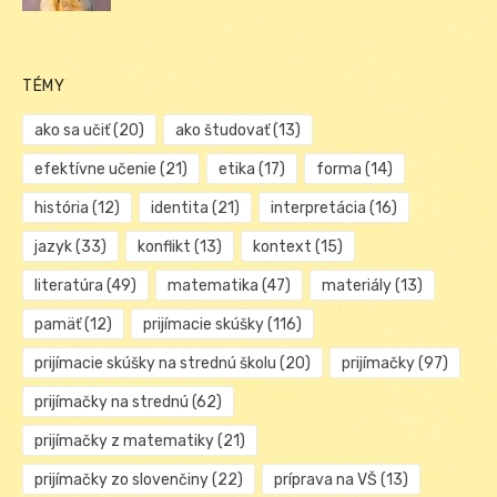
TÉMY
ako sa učiť
(20)
ako študovať
(13)
efektívne učenie
(21)
etika
(17)
forma
(14)
história
(12)
identita
(21)
interpretácia
(16)
jazyk
(33)
konflikt
(13)
kontext
(15)
literatúra
(49)
matematika
(47)
materiály
(13)
pamäť
(12)
prijímacie skúšky
(116)
prijímacie skúšky na strednú školu
(20)
prijímačky
(97)
prijímačky na strednú
(62)
prijímačky z matematiky
(21)
prijímačky zo slovenčiny
(22)
príprava na VŠ
(13)