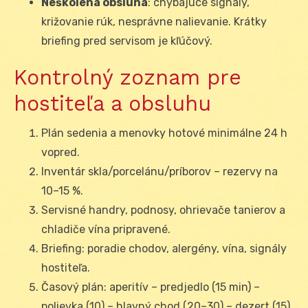
Neškolená obsluha
: chýbajúce signály,
križovanie rúk, nesprávne nalievanie. Krátky
briefing pred servisom je kľúčový.
Kontrolný zoznam pre
hostiteľa a obsluhu
Plán sedenia a menovky hotové minimálne 24 h
vopred.
Inventár skla/porcelánu/príborov – rezervy na
10–15 %.
Servisné handry, podnosy, ohrievače tanierov a
chladiče vína pripravené.
Briefing: poradie chodov, alergény, vína, signály
hostiteľa.
Časový plán: aperitív – predjedlo (15 min) –
polievka (10) – hlavný chod (20–30) – dezert (15)