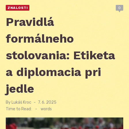
ZNALOSTI
0
Pravidlá
formálneho
stolovania: Etiketa
a diplomacia pri
jedle
By
Lukáš Kroc
Posted
7. 6. 2025
on
Time to Read:
-
words