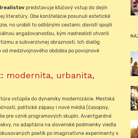
realistov
predstavuje kľúčový vstup do dejín
j literatúry. Obe konštelácie posunuli estetické
zie, no urobili to odlišnými cestami:
davisti
spojili
ociálnou angažovanosťou, kým
nadrealisti
otvorili
NA
tizmu a subverzívnej obraznosti. Ich dialóg
u od medzivojnového obdobia po povojnové
: modernita, urbanita,
ratúra vstúpila do dynamiky modernizácie. Mestská
nosti, politické zápasy i nové médiá (časopisy,
redie pre vznik programových skupín. Avantgardné
Moskvy, no adaptácia na slovenské podmienky viedla
fokusovaných poetík po imaginatívne experimenty s