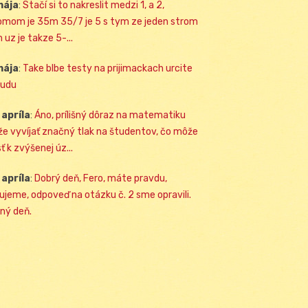
mája
:
Stačí si to nakreslit medzi 1, a 2,
omom je 35m 35/7 je 5 s tym ze jeden strom
 uz je takze 5-...
mája
:
Take blbe testy na prijimackach urcite
udu
 apríla
:
Áno, prílišný dôraz na matematiku
e vyvíjať značný tlak na študentov, čo môže
ť k zvýšenej úz...
 apríla
:
Dobrý deň, Fero, máte pravdu,
ujeme, odpoveď na otázku č. 2 sme opravili.
ný deň.