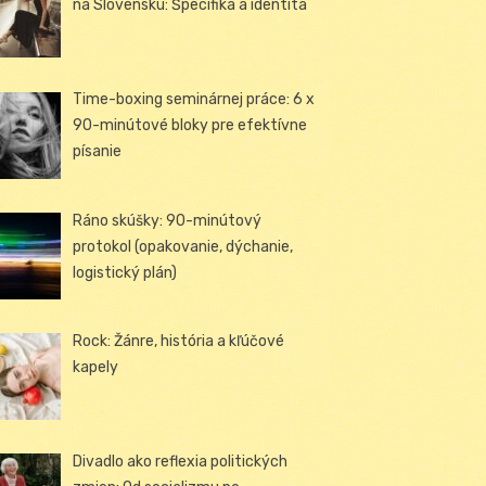
na Slovensku: Špecifiká a identita
Time-boxing seminárnej práce: 6 x
90-minútové bloky pre efektívne
písanie
Ráno skúšky: 90-minútový
protokol (opakovanie, dýchanie,
logistický plán)
Rock: Žánre, história a kľúčové
kapely
Divadlo ako reflexia politických