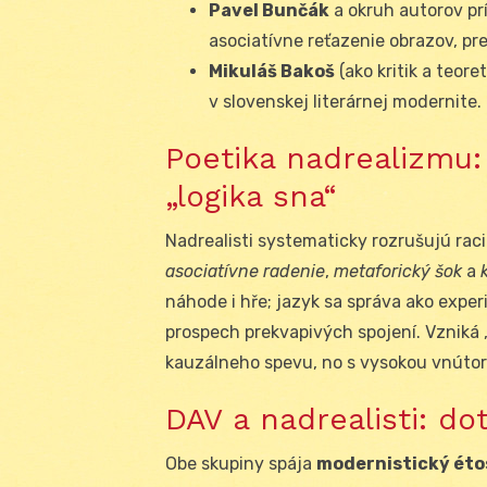
Pavel Bunčák
a okruh autorov p
asociatívne reťazenie obrazov, pre
Mikuláš Bakoš
(ako kritik a teore
v slovenskej literárnej modernite.
Poetika nadrealizmu:
„logika sna“
Nadrealisti systematicky rozrušujú ra
asociatívne radenie
,
metaforický šok
a
náhode i hře; jazyk sa správa ako expe
prospech prekvapivých spojení. Vzniká
kauzálneho spevu, no s vysokou vnúto
DAV a nadrealisti: dot
Obe skupiny spája
modernistický éto