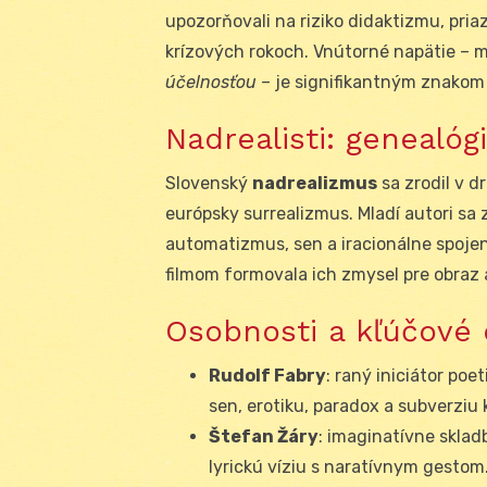
upozorňovali na riziko didaktizmu, pri
krízových rokoch. Vnútorné napätie – 
účelnosťou
– je signifikantným znakom 
Nadrealisti: genealóg
Slovenský
nadrealizmus
sa zrodil v d
európsky surrealizmus. Mladí autori sa 
automatizmus, sen a iracionálne spoje
filmom formovala ich zmysel pre obraz
Osobnosti a kľúčové 
Rudolf Fabry
: raný iniciátor po
sen, erotiku, paradox a subverziu
Štefan Žáry
: imaginatívne sklad
lyrickú víziu s naratívnym gestom