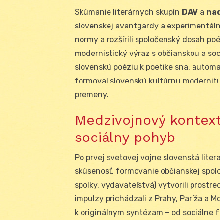
Skúmanie literárnych skupín
DAV
a
nad
slovenskej avantgardy a experimentálne
normy a rozšírili spoločenský dosah poé
modernistický výraz s občianskou a s
slovenskú poéziu k poetike sna, automa
formoval slovenskú kultúrnu modernit
premeny.
Medzivojnový kontext
sociálny pohyb
Po prvej svetovej vojne slovenská lite
skúsenosť, formovanie občianskej spoloč
spolky, vydavateľstvá) vytvorili prost
impulzy prichádzali z Prahy, Paríža a 
k originálnym syntézam – od sociálne 