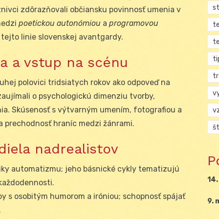
s
aznivci zdôrazňovali občiansku povinnosť umenia v
medzi
poetickou autonómiou
a
programovou
t
tejto linie slovenskej avantgardy.
t
ia a vstup na scénu
ti
tr
ruhej polovici tridsiatych rokov ako odpoveď na
v
zaujímali o psychologickú dimenziu tvorby,
nia. Skúsenosť s výtvarným umením, fotografiou a
v
 a prechodnosť hraníc medzi žánrami.
š
diela nadrealistov
P
etiky automatizmu; jeho básnické cykly tematizujú
14.
 každodennosti.
by s osobitým humorom a iróniou; schopnosť spájať
9. 
.