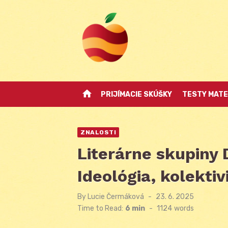
Skip
to
content
home
PRIJÍMACIE SKÚŠKY
TESTY MATE
ZNALOSTI
Literárne skupiny 
Ideológia, kolekti
By
Lucie Čermáková
Posted
23. 6. 2025
on
Time to Read:
6 min
-
1124
words