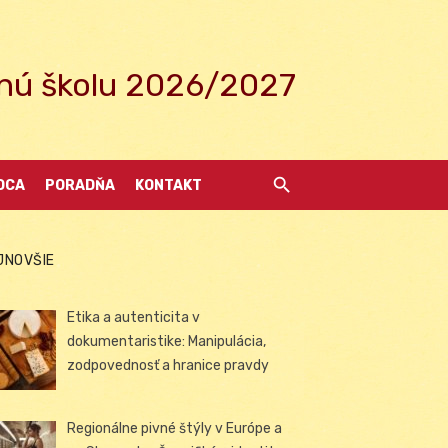
ednú školu 2026/2027
DCA
PORADŇA
KONTAKT
JNOVŠIE
Etika a autenticita v
dokumentaristike: Manipulácia,
zodpovednosť a hranice pravdy
Regionálne pivné štýly v Európe a