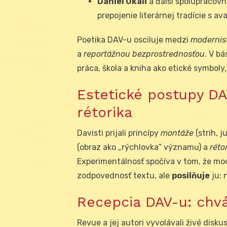
Daniel Okáli
a ďalší spolupracovní
prepojenie literárnej tradície s a
Poetika DAV-u osciluje medzi
modernist
a
reportážnou bezprostrednosťou
. V b
práca, škola a kniha ako etické symboly
Estetické postupy DA
rétorika
Davisti prijali princípy
montáže
(strih, 
(obraz ako „rýchlovka“ významu) a
réto
Experimentálnosť spočíva v tom, že m
zodpovednosť textu, ale
posilňuje
ju: 
Recepcia DAV-u: chvál
Revue a jej autori vyvolávali živé disku