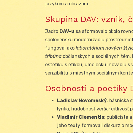
jazykom a obrazom.
Skupina DAV: vznik, 
Jadro
DAV-u
sa sformovalo okolo rovno
spoločenskú modernizáciu prostredníctvo
fungoval ako
laboratórium nových štýl
tribúna
občianskych a sociálnych tém. 
estetiku s etikou, umeleckú inováciu s
senzibilitu s miestnym sociálnym kont
Osobnosti a poetiky 
Ladislav Novomeský
: básnická 
lyrika, hudobnosť verša; citlivosť 
Vladimír Clementis
: publicista 
jeho texty formovali diskurz o mo