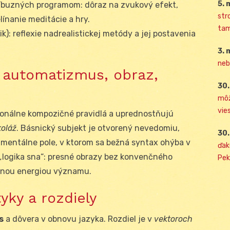
5. 
ríbuzných programom: dôraz na zvukový efekt,
str
línanie meditácie a hry.
tam
tik): reflexie nadrealistickej metódy a jej postavenia
3. 
neb
 automatizmus, obraz,
30.
môž
vies
cionálne kompozičné pravidlá a uprednostňujú
koláž
. Básnický subjekt je otvorený nevedomiu,
30.
rimentálne pole, v ktorom sa bežná syntax ohýba v
ďak
 „logika sna“: presné obrazy bez konvenčného
Pek
rnou energiou významu.
yky a rozdiely
s
a dôvera v obnovu jazyka. Rozdiel je v
vektoroch