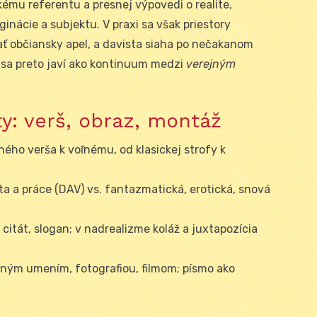
ému referentu a presnej výpovedi o realite,
ginácie a subjektu. V praxi sa však priestory
vať občiansky apel, a davista siaha po nečakanom
 sa preto javí ako kontinuum medzi
verejným
y: verš, obraz, montáž
ého verša k voľnému, od klasickej strofy k
a a práce (DAV) vs. fantazmatická, erotická, snová
 citát, slogan; v nadrealizme koláž a juxtapozícia
rným umením, fotografiou, filmom; písmo ako