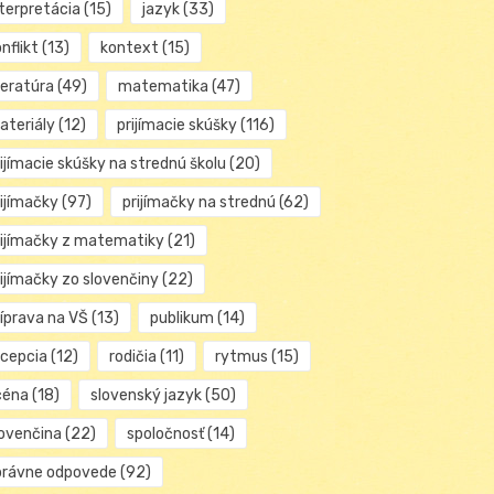
nterpretácia
(15)
jazyk
(33)
nflikt
(13)
kontext
(15)
teratúra
(49)
matematika
(47)
ateriály
(12)
prijímacie skúšky
(116)
ijímacie skúšky na strednú školu
(20)
rijímačky
(97)
prijímačky na strednú
(62)
rijímačky z matematiky
(21)
rijímačky zo slovenčiny
(22)
ríprava na VŠ
(13)
publikum
(14)
ecepcia
(12)
rodičia
(11)
rytmus
(15)
céna
(18)
slovenský jazyk
(50)
lovenčina
(22)
spoločnosť
(14)
právne odpovede
(92)