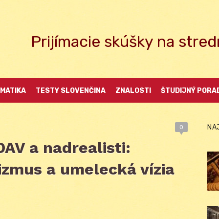
Prijímacie skúšky na str
MATIKA
TESTY SLOVENČINA
ZNALOSTI
ŠTUDIJNÝ PORA
NA
0
DAV a nadrealisti:
vizmus a umelecká vízia