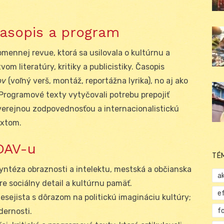
časopis a program
mennej revue, ktorá sa usilovala o kultúrnu a
m literatúry, kritiky a publicistiky. Časopis
ov
(voľný verš, montáž, reportážna lyrika), no aj ako
Programové texty vytyčovali potrebu prepojiť
 verejnou zodpovednosťou a internacionalistickú
extom.
DAV-u
TÉ
syntéza obraznosti a intelektu, mestská a občianska
ak
pre sociálny detail a kultúrnu pamäť.
e
a esejista s dôrazom na politickú imagináciu kultúry;
f
dernosti.