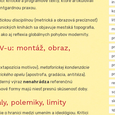
ci: kritické a programové texty, ktoré artikulovali
i
vantgardnou praxou.
ko
ickou disciplínou
(metrická a obrazová precíznosť)
li
ásnických knihách sa objavuje mestská topografia,
m
, ako aj reflexia globálnych pohybov modernity.
pr
V-u: montáž, obraz,
p
p
p
juxtapozícia motívov),
metaforickej kondenzácie
p
rického apelu
(apostrofa, gradácia, antitéza).
oderný výraz
nenahrádza
referenčnú
r
nové formy majú niesť presnú skúsenosť doby.
s
y, polemiky, limity
s
s
sie o hranici medzi umením a ideológiou. Kritici