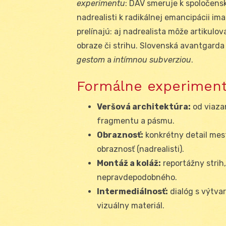
experimentu
: DAV smeruje k spoločensk
nadrealisti k radikálnej emancipácii ima
prelínajú: aj nadrealista môže artikulo
obraze či strihu. Slovenská avantgarda
gestom
a
intímnou subverziou
.
Formálne experiment
Veršová architektúra:
od viazan
fragmentu a pásmu.
Obraznosť:
konkrétny detail mest
obraznosť (nadrealisti).
Montáž a koláž:
reportážny strih,
nepravdepodobného.
Intermediálnosť:
dialóg s výtva
vizuálny materiál.