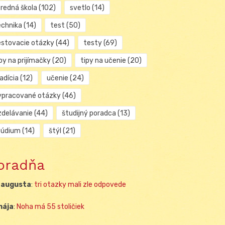
tredná škola
(102)
svetlo
(14)
echnika
(14)
test
(50)
estovacie otázky
(44)
testy
(69)
py na prijímačky
(20)
tipy na učenie
(20)
adícia
(12)
učenie
(24)
ypracované otázky
(46)
zdelávanie
(44)
študijný poradca
(13)
túdium
(14)
štýl
(21)
oradňa
 augusta
:
tri otazky mali zle odpovede
mája
:
Noha má 55 stoličiek