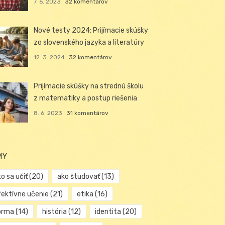
7. 6. 2023
32 komentárov
Nové testy 2024: Prijímacie skúšky
zo slovenského jazyka a literatúry
12. 3. 2024
32 komentárov
Prijímacie skúšky na strednú školu
z matematiky a postup riešenia
8. 6. 2023
31 komentárov
MY
o sa učiť
(20)
ako študovať
(13)
fektívne učenie
(21)
etika
(16)
orma
(14)
história
(12)
identita
(20)