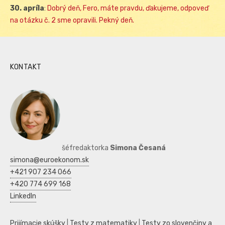
30. apríla
:
Dobrý deň, Fero, máte pravdu, ďakujeme, odpoveď
na otázku č. 2 sme opravili. Pekný deň.
KONTAKT
šéfredaktorka
Simona Česaná
simona@euroekonom.sk
+421 907 234 066
+420 774 699 168
LinkedIn
Prijímacie skúšky
|
Testy z matematiky
|
Testy zo slovenčiny a