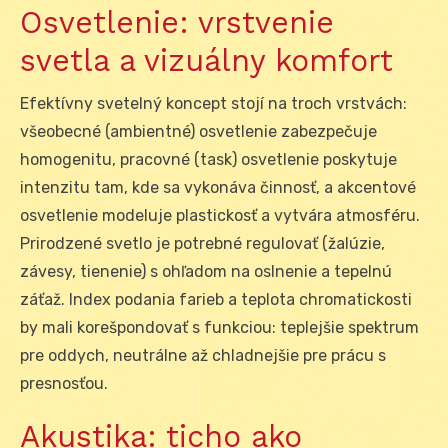
Osvetlenie: vrstvenie
svetla a vizuálny komfort
Efektívny svetelný koncept stojí na troch vrstvách:
všeobecné (ambientné) osvetlenie zabezpečuje
homogenitu, pracovné (task) osvetlenie poskytuje
intenzitu tam, kde sa vykonáva činnosť, a akcentové
osvetlenie modeluje plastickosť a vytvára atmosféru.
Prirodzené svetlo je potrebné regulovať (žalúzie,
závesy, tienenie) s ohľadom na oslnenie a tepelnú
záťaž. Index podania farieb a teplota chromatickosti
by mali korešpondovať s funkciou: teplejšie spektrum
pre oddych, neutrálne až chladnejšie pre prácu s
presnosťou.
Akustika: ticho ako