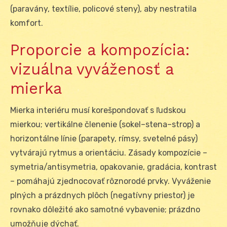
(paravány, textílie, policové steny), aby nestratila
komfort.
Proporcie a kompozícia:
vizuálna vyváženosť a
mierka
Mierka interiéru musí korešpondovať s ľudskou
mierkou; vertikálne členenie (sokel–stena–strop) a
horizontálne línie (parapety, rímsy, svetelné pásy)
vytvárajú rytmus a orientáciu. Zásady kompozície –
symetria/antisymetria, opakovanie, gradácia, kontrast
– pomáhajú zjednocovať rôznorodé prvky. Vyváženie
plných a prázdnych plôch (negatívny priestor) je
rovnako dôležité ako samotné vybavenie; prázdno
umožňuje dýchať.