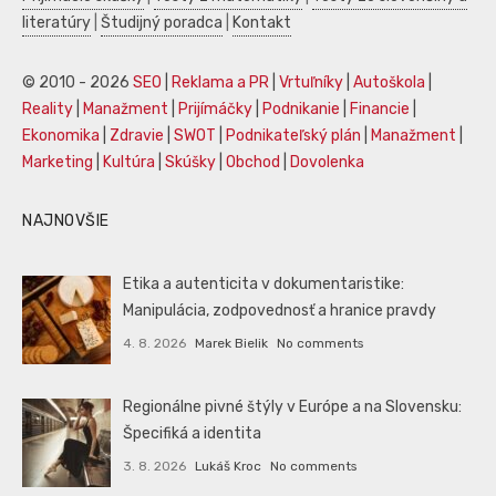
literatúry
|
Študijný poradca
|
Kontakt
© 2010 - 2026
SEO
|
Reklama a PR
|
Vrtuľníky
|
Autoškola
|
Reality
|
Manažment
|
Prijímáčky
|
Podnikanie
|
Financie
|
Ekonomika
|
Zdravie
|
SWOT
|
Podnikateľský plán
|
Manažment
|
Marketing
|
Kultúra
|
Skúšky
|
Obchod
|
Dovolenka
NAJNOVŠIE
Etika a autenticita v dokumentaristike:
Manipulácia, zodpovednosť a hranice pravdy
4. 8. 2026
Marek Bielik
No comments
Regionálne pivné štýly v Európe a na Slovensku:
Špecifiká a identita
3. 8. 2026
Lukáš Kroc
No comments