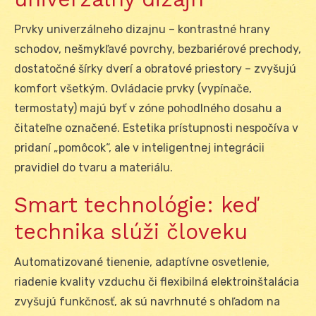
Prvky univerzálneho dizajnu – kontrastné hrany
schodov, nešmykľavé povrchy, bezbariérové prechody,
dostatočné šírky dverí a obratové priestory – zvyšujú
komfort všetkým. Ovládacie prvky (vypínače,
termostaty) majú byť v zóne pohodlného dosahu a
čitateľne označené. Estetika prístupnosti nespočíva v
pridaní „pomôcok“, ale v inteligentnej integrácii
pravidiel do tvaru a materiálu.
Smart technológie: keď
technika slúži človeku
Automatizované tienenie, adaptívne osvetlenie,
riadenie kvality vzduchu či flexibilná elektroinštalácia
zvyšujú funkčnosť, ak sú navrhnuté s ohľadom na