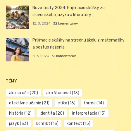
Nové testy 2024: Prijímacie skúšky zo
slovenského jazyka a literatúry
12. 3. 2024
32 komentárov
Prijímacie skúšky na strednú školu z matematiky
a postup riešenia
8. 6. 2023
31 komentárov
TÉMY
ako sa učiť
(20)
ako študovať
(13)
efektívne učenie
(21)
etika
(16)
forma
(14)
história
(12)
identita
(20)
interpretácia
(15)
jazyk
(33)
konflikt
(13)
kontext
(15)