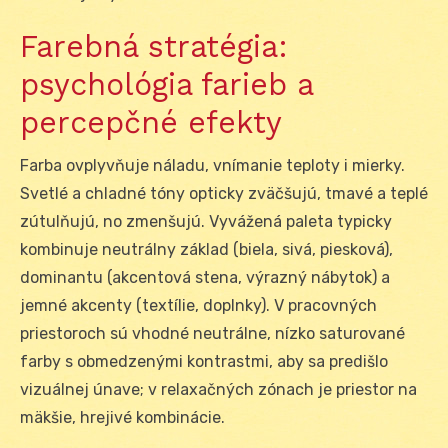
Farebná stratégia:
psychológia farieb a
percepčné efekty
Farba ovplyvňuje náladu, vnímanie teploty i mierky.
Svetlé a chladné tóny opticky zväčšujú, tmavé a teplé
zútulňujú, no zmenšujú. Vyvážená paleta typicky
kombinuje neutrálny základ (biela, sivá, piesková),
dominantu (akcentová stena, výrazný nábytok) a
jemné akcenty (textílie, doplnky). V pracovných
priestoroch sú vhodné neutrálne, nízko saturované
farby s obmedzenými kontrastmi, aby sa predišlo
vizuálnej únave; v relaxačných zónach je priestor na
mäkšie, hrejivé kombinácie.