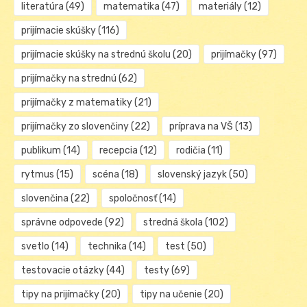
literatúra
(49)
matematika
(47)
materiály
(12)
prijímacie skúšky
(116)
prijímacie skúšky na strednú školu
(20)
prijímačky
(97)
prijímačky na strednú
(62)
prijímačky z matematiky
(21)
prijímačky zo slovenčiny
(22)
príprava na VŠ
(13)
publikum
(14)
recepcia
(12)
rodičia
(11)
rytmus
(15)
scéna
(18)
slovenský jazyk
(50)
slovenčina
(22)
spoločnosť
(14)
správne odpovede
(92)
stredná škola
(102)
svetlo
(14)
technika
(14)
test
(50)
testovacie otázky
(44)
testy
(69)
tipy na prijímačky
(20)
tipy na učenie
(20)