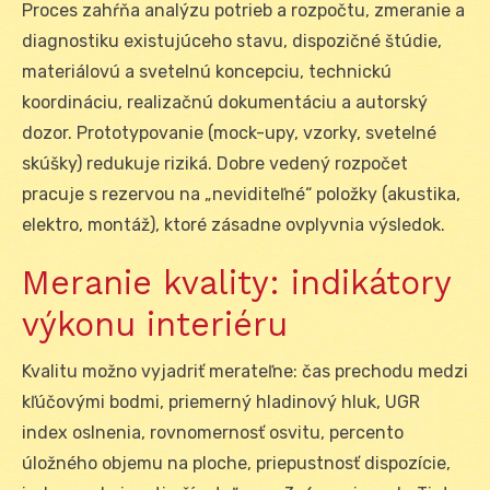
Proces zahŕňa analýzu potrieb a rozpočtu, zmeranie a
diagnostiku existujúceho stavu, dispozičné štúdie,
materiálovú a svetelnú koncepciu, technickú
koordináciu, realizačnú dokumentáciu a autorský
dozor. Prototypovanie (mock-upy, vzorky, svetelné
skúšky) redukuje riziká. Dobre vedený rozpočet
pracuje s rezervou na „neviditeľné“ položky (akustika,
elektro, montáž), ktoré zásadne ovplyvnia výsledok.
Meranie kvality: indikátory
výkonu interiéru
Kvalitu možno vyjadriť merateľne: čas prechodu medzi
kľúčovými bodmi, priemerný hladinový hluk, UGR
index oslnenia, rovnomernosť osvitu, percento
úložného objemu na ploche, priepustnosť dispozície,