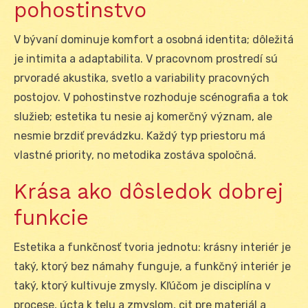
pohostinstvo
V bývaní dominuje komfort a osobná identita; dôležitá
je intimita a adaptabilita. V pracovnom prostredí sú
prvoradé akustika, svetlo a variability pracovných
postojov. V pohostinstve rozhoduje scénografia a tok
služieb; estetika tu nesie aj komerčný význam, ale
nesmie brzdiť prevádzku. Každý typ priestoru má
vlastné priority, no metodika zostáva spoločná.
Krása ako dôsledok dobrej
funkcie
Estetika a funkčnosť tvoria jednotu: krásny interiér je
taký, ktorý bez námahy funguje, a funkčný interiér je
taký, ktorý kultivuje zmysly. Kľúčom je disciplína v
procese, úcta k telu a zmyslom, cit pre materiál a