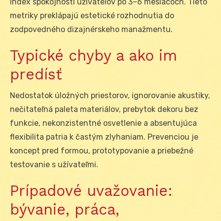
index spokojnosti užívateľov po 3–6 mesiacoch. Tieto
metriky preklápajú estetické rozhodnutia do
zodpovedného dizajnérskeho manažmentu.
Typické chyby a ako im
predísť
Nedostatok úložných priestorov, ignorovanie akustiky,
nečitateľná paleta materiálov, prebytok dekoru bez
funkcie, nekonzistentné osvetlenie a absentujúca
flexibilita patria k častým zlyhaniam. Prevenciou je
koncept pred formou, prototypovanie a priebežné
testovanie s užívateľmi.
Prípadové uvažovanie:
bývanie, práca,