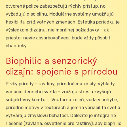
otvorené police zabezpečujú rýchly prístup, no
vyžadujú disciplínu. Modulárne systémy umožňujú
flexibilitu pri životných zmenách. Estetika poriadku je
výsledkom dizajnu, nie morálnej požiadavky – ak
priestor nevie absorbovať veci, bude vždy pôsobiť
chaoticky.
Biophilic a senzorický
dizajn: spojenie s prírodou
Prvky prírody – rastliny, prírodné materiály, výhľady,
variácie denného svetla – znižujú stres a zvyšujú
subjektívny komfort. Vnútorná zeleň, voda v pohybe,
prírodné motívy v textúrach a jemná variabilita svetla
vytvárajú zmyslovú bohatosť. Dôležité je integrálne
riešenie (závlaha, osvetlenie pre rastliny), aby biophilic