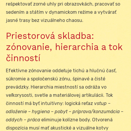
rešpektovať zorné uhly pri obrazovkách, pracovať so
sedením a státím v dynamickom režime a vytvárať
jasné trasy bez vizuálneho chaosu.
Priestorová skladba:
zónovanie, hierarchia a tok
činností
Efektívne zónovanie oddeľuje tichú a hlučnú časť,
súkromie a spoločenskú zónu, špinavé a čisté
prevádzky. Hierarchia miestností sa odráža vo
veľkorysosti, svetle a materiálovej artikulácii. Tok
činností má byť intuitívny: logická reťaz
vstup –
odloženie – hygiena – pobyt – príprava/konzumácia –
oddych – práca
eliminuje kolízne body. Otvorená
dispozícia musí mať akustické a vizuálne kotvy