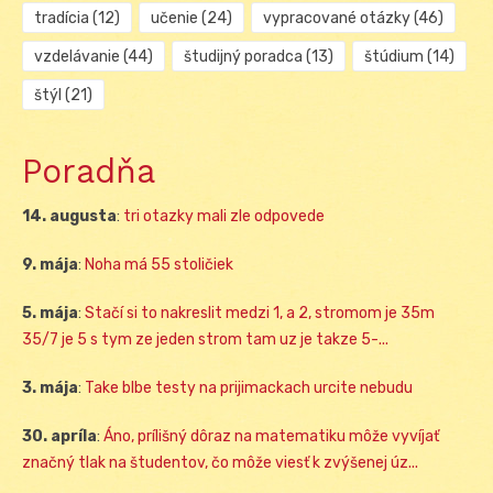
tradícia
(12)
učenie
(24)
vypracované otázky
(46)
vzdelávanie
(44)
študijný poradca
(13)
štúdium
(14)
štýl
(21)
Poradňa
14. augusta
:
tri otazky mali zle odpovede
9. mája
:
Noha má 55 stoličiek
5. mája
:
Stačí si to nakreslit medzi 1, a 2, stromom je 35m
35/7 je 5 s tym ze jeden strom tam uz je takze 5-...
3. mája
:
Take blbe testy na prijimackach urcite nebudu
30. apríla
:
Áno, prílišný dôraz na matematiku môže vyvíjať
značný tlak na študentov, čo môže viesť k zvýšenej úz...