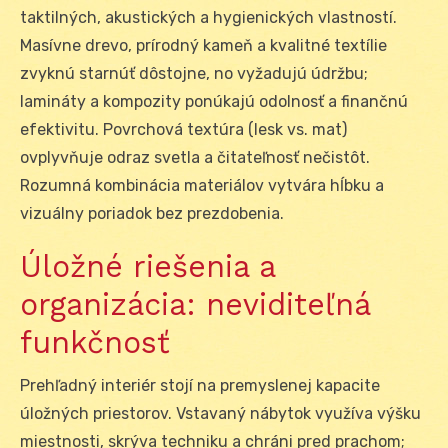
taktilných, akustických a hygienických vlastností.
Masívne drevo, prírodný kameň a kvalitné textílie
zvyknú starnúť dôstojne, no vyžadujú údržbu;
lamináty a kompozity ponúkajú odolnosť a finančnú
efektivitu. Povrchová textúra (lesk vs. mat)
ovplyvňuje odraz svetla a čitateľnosť nečistôt.
Rozumná kombinácia materiálov vytvára hĺbku a
vizuálny poriadok bez prezdobenia.
Úložné riešenia a
organizácia: neviditeľná
funkčnosť
Prehľadný interiér stojí na premyslenej kapacite
úložných priestorov. Vstavaný nábytok využíva výšku
miestnosti, skrýva techniku a chráni pred prachom;