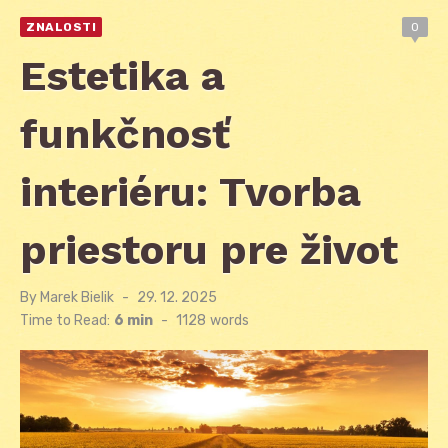
ZNALOSTI
0
Estetika a
funkčnosť
interiéru: Tvorba
priestoru pre život
By
Marek Bielik
Posted
29. 12. 2025
on
Time to Read:
6 min
-
1128
words