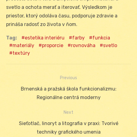
svetlo a ochota merať a iterovať. Výsledkom je
priestor, ktorý odoláva času, podporuje zdravie a
prináša radosť zo života v ňom.
Tag:
estetika interiéru
farby
funkcia
materiály
proporcie
rovnováha
svetlo
textúry
Previous
Navigácia
Previous
Brnenská a pražská škola funkcionalizmu:
v
post:
Regionálne centrá moderny
článku
Next
Next
Sieťotlač, linoryt a litografia v praxi: Tvorivé
post:
techniky grafického umenia