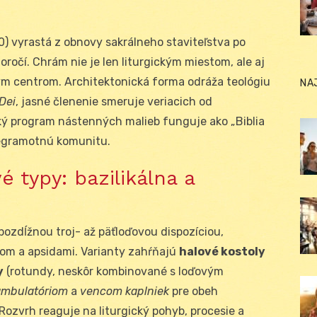
 vyrastá z obnovy sakrálneho staviteľstva po
toročí. Chrám nie je len liturgickým miestom, ale aj
 centrom. Architektonická forma odráža teológiu
NA
 Dei
, jasné členenie smeruje veriacich od
ý program nástenných malieb funguje ako „Biblia
egramotnú komunitu.
é typy: bazilikálna a
pozdĺžnou troj- až päťloďovou dispozíciou,
om a apsidami. Varianty zahŕňajú
halové kostoly
y
(rotundy, neskôr kombinované s loďovým
mbulatóriom
a
vencom kaplniek
pre obeh
 Rozvrh reaguje na liturgický pohyb, procesie a