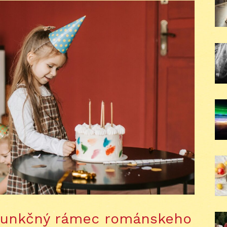
a funkčný rámec románskeho