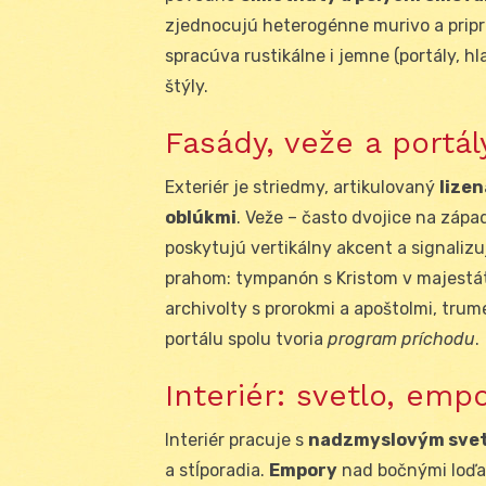
zjednocujú heterogénne murivo a prip
spracúva rustikálne i jemne (portály, hl
štýly.
Fasády, veže a portál
Exteriér je striedmy, artikulovaný
lize
oblúkmi
. Veže – často dvojice na zápa
poskytujú vertikálny akcent a signaliz
prahom: tympanón s Kristom v majestát
archivolty s prorokmi a apoštolmi, tru
portálu spolu tvoria
program príchodu
.
Interiér: svetlo, emp
Interiér pracuje s
nadzmyslovým sve
a stĺporadia.
Empory
nad bočnými loďam