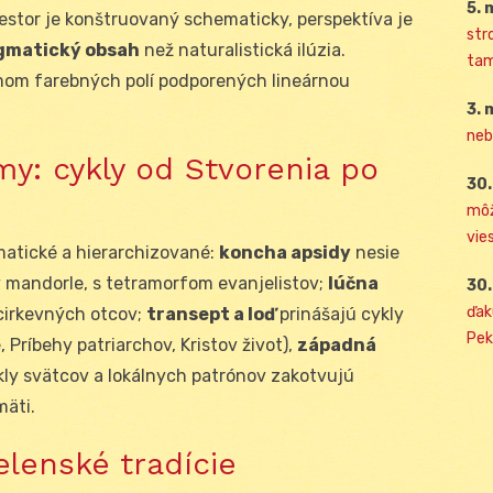
5. 
iestor je konštruovaný schematicky, perspektíva je
str
ogmatický obsah
než naturalistická ilúzia.
tam
tmom farebných polí podporených lineárnou
3. 
neb
my: cykly od Stvorenia po
30.
môž
vies
atické a hierarchizované:
koncha apsidy
nesie
v mandorle, s tetramorfom evanjelistov;
lúčna
30.
ďak
cirkevných otcov;
transept a loď
prinášajú cykly
Pek
Príbehy patriarchov, Kristov život),
západná
kly svätcov a lokálnych patrónov zakotvujú
mäti.
elenské tradície