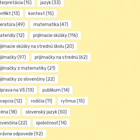
nterpretácia
(15)
jazyk
(33)
nflikt
(13)
kontext
(15)
teratúra
(49)
matematika
(47)
ateriály
(12)
prijímacie skúšky
(116)
ijímacie skúšky na strednú školu
(20)
rijímačky
(97)
prijímačky na strednú
(62)
rijímačky z matematiky
(21)
rijímačky zo slovenčiny
(22)
ríprava na VŠ
(13)
publikum
(14)
ecepcia
(12)
rodičia
(11)
rytmus
(15)
céna
(18)
slovenský jazyk
(50)
lovenčina
(22)
spoločnosť
(14)
právne odpovede
(92)