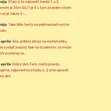
mája
:
Stačí si to nakreslit medzi 1, a 2,
omom je 35m 35/7 je 5 s tym ze jeden strom
 uz je takze 5-...
mája
:
Take blbe testy na prijimackach urcite
udu
 apríla
:
Áno, prílišný dôraz na matematiku
e vyvíjať značný tlak na študentov, čo môže
ť k zvýšenej úz...
 apríla
:
Dobrý deň, Fero, máte pravdu,
ujeme, odpoveď na otázku č. 2 sme opravili.
ný deň.