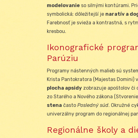
modelovanie
so silnými kontúrami. Pr
symbolická; dôležitejší je
naratív a d
Farebnosť je svieža a kontrastná, s ry
kresbou.
Ikonografické progra
Parúziu
Programy nástenných malieb sú system
Krista Pantokratora (Majestas Domini) 
plocha apsidy
zobrazuje apoštolov či 
zo Starého a Nového zákona (Stvorenie, 
stena
často
Posledný súd
. Okružné cy
univerzálny program do regionálnej pa
Regionálne školy a di