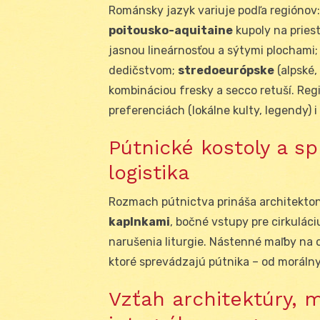
Románsky jazyk variuje podľa regiónov
poitousko-aquitaine
kupoly na prie
jasnou lineárnosťou a sýtymi plochami
dedičstvom;
stredoeurópske
(alpské,
kombináciou fresky a secco retuší. Reg
preferenciách (lokálne kulty, legendy) i
Pútnické kostoly a sp
logistika
Rozmach pútnictva prináša architekton
kaplnkami
, bočné vstupy pre cirkuláciu
narušenia liturgie. Nástenné maľby na
ktoré sprevádzajú pútnika – od morálny
Vzťah architektúry, 