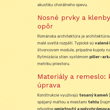
akustiku chorálneho spevu.
Nosné prvky a klenby
opôr
Románska architektúra je architektúr
malé svetlá rozpätí. Typické sú
valené 
štvorcovom module, prípadne kupoly na
Rytmizácia stien systémom
pilier–ar
metriku priestoru.
Materiály a remeslo:
úprava
Konštrukcie využívajú
tesaný kameň
(
spájaný maltou a miestami
tehlu
(najm
pôvodne
omietnutý a polychrómov