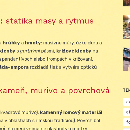
: statika masy a rytmus
ou
hrúbky
a
hmoty
: masívne múry, úzke okná a
klenby
s
gurtnými
pásmi,
krížové klenby
na
 pandantívoch alebo trompách v križovaní.
káda–empora
rozkladá tiaž a vytvára optickú
 kameň, murivo a povrchová
TÉ
ak
e
kvádrové murivo),
kamenný lomový materiál
ä v oblastiach s rímskou tradíciou). Povrch bol
f
aný
, čo mení vnímanie plasticity: omietky