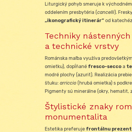
Liturgický pohyb smeruje k východnému 
oddelením presbytéria (
cancelli
). Fres
„ikonografický itinerár“
od katechézy
Techniky nástenných 
a technické vrstvy
Románska maľba využíva predovšetký
omietku), dopĺňané
fresco-secco
a
t
modré plochy (azurit). Realizácia prebi
štuku:
arriccio
(hrubá omietka) s podkr
Pigmenty sú minerálne (okry, hematit, ze
Štylistické znaky rom
monumentalita
Estetika preferuje
frontálnu prezent