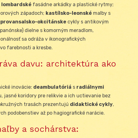
:
lombardské
fasádne arkádky a plastické rytmy;
storových západoch;
kastílsko-leonské
malby s
;
provansalsko-okcitánske
cykly s antikovým
 panónske) dielne s komorným meradlom,
ionálnosť sa odráža v ikonografických
 vo farebnosti a kresbe.
ráva davu: architektúra ako
ické inovácie:
deambulatóriá
s
radiálnymi
, jasné koridory pre relikvie a ich uctievanie bez
 okružných trasách prezentujú
didaktické cykly
,
ch podobenstiev až po hagiografické narácie.
maľby a sochárstva: