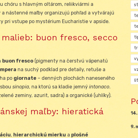
chóru s hlavným oltárom, reliikviármi a
s
ky a nástenné maľby organizujú pohľad a vytvárajú
t
 pri vstupe po mystérium Eucharistie v apside.
t
malieb: buon fresco, secco
ti
tr
v
m
buon fresco
(pigmenty na čerstvú vápenatú
empera
na suchý podklad pre detaily, retuše a
v
eha po
giornate
– denných plochách naneseného
š
esbou
sinopia
, na ktorú sa kladie jemný
intonaco
.
lené zeminy, azurit, sadra) a organické (uhlíky).
P
ánskej maľby: hieratická
14.
9. 
áciu
,
hierarchickú mierku
a
plošné