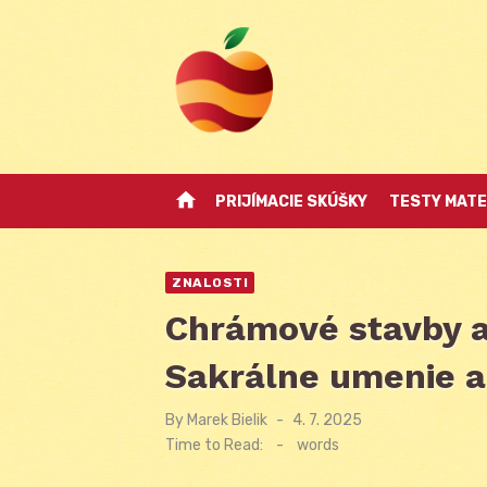
Skip
to
content
home
PRIJÍMACIE SKÚŠKY
TESTY MATE
ZNALOSTI
Chrámové stavby 
Sakrálne umenie a 
By
Marek Bielik
Posted
4. 7. 2025
on
Time to Read:
-
words