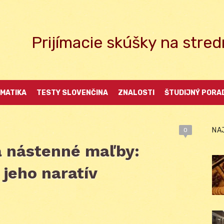
Prijímacie skúšky na str
MATIKA
TESTY SLOVENČINA
ZNALOSTI
ŠTUDIJNÝ PORA
NA
0
a nástenné maľby:
jeho naratív