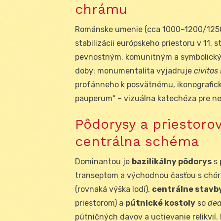
chrámu
Románske umenie (cca 1000–1200/1250)
stabilizácii európskeho priestoru v 11. s
pevnostným, komunitným a symbolickým
doby: monumentalita vyjadruje
civitas
profánneho k posvätnému, ikonografick
pauperum“ – vizuálna katechéza pre n
Pôdorysy a priestorov
centrálna schéma
Dominantou je
bazilikálny pôdorys
s 
transeptom a východnou časťou s chór
(rovnaká výška lodí),
centrálne stavb
priestorom) a
pútnické kostoly
so
dea
pútničných davov a uctievanie relikvií.