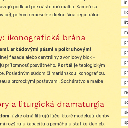
i
ravujú podklad pre nástennú maľbu. Kameň sa
ko
avice), pričom remeselné dielne šíria regionálne
li
m
y: ikonografická brána
pr
nami
,
arkádovými pásmi
a
polkruhovými
p
dnej fasáde alebo centrálny zvonicový blok –
p
ujú prítomnosť posvätného.
Portál
je teologickým
p
e, Posledným súdom či mariánskou ikonografiou,
meau s prorockými postavami. Sochárstvo a maľba
p
r
ory a liturgická dramaturgia
s
s
tlom
: úzke okná filtrujú lúče, ktoré modelujú klenby
s
i rozširujú kapacitu a pomáhajú statike klenieb.