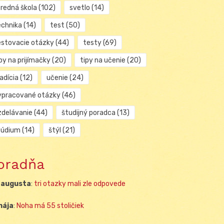
tredná škola
(102)
svetlo
(14)
echnika
(14)
test
(50)
estovacie otázky
(44)
testy
(69)
py na prijímačky
(20)
tipy na učenie
(20)
adícia
(12)
učenie
(24)
ypracované otázky
(46)
zdelávanie
(44)
študijný poradca
(13)
túdium
(14)
štýl
(21)
oradňa
 augusta
:
tri otazky mali zle odpovede
mája
:
Noha má 55 stoličiek