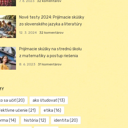
7. 6. 2023
32 komentárov
Nové testy 2024: Prijímacie skúšky
zo slovenského jazyka a literatúry
12. 3. 2024
32 komentárov
Prijímacie skúšky na strednú školu
z matematiky a postup riešenia
8. 6. 2023
31 komentárov
MY
o sa učiť
(20)
ako študovať
(13)
fektívne učenie
(21)
etika
(16)
orma
(14)
história
(12)
identita
(20)