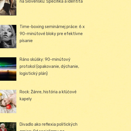
na Slovensku: Špecifiká a identita
Time-boxing seminárnej práce: 6 x
90-minútové bloky pre efektívne
písanie
Ráno skúšky: 90-minútový
protokol (opakovanie, dýchanie,
logistický plán)
Rock: Žánre, história a kľúčové
kapely
Divadlo ako reflexia politických