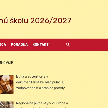
ednú školu 2026/2027
DCA
PORADŇA
KONTAKT
JNOVŠIE
Etika a autenticita v
dokumentaristike: Manipulácia,
zodpovednosť a hranice pravdy
Regionálne pivné štýly v Európe a