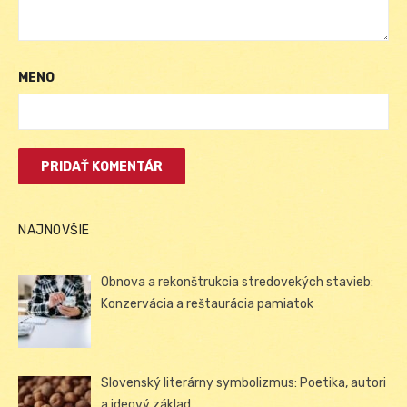
MENO
NAJNOVŠIE
Obnova a rekonštrukcia stredovekých stavieb:
Konzervácia a reštaurácia pamiatok
Slovenský literárny symbolizmus: Poetika, autori
a ideový základ