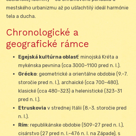
mestského urbanizmu až po ušľachtilý ideál harmónie
tela a ducha.
Chronologické a
geografické rámce
Egejská kultúrna oblasť
: minojská Kréta a
mykénska pevnina (cca 3000–1100 pred n. l.).
Grécko
: geometrické a orientálne obdobie (9.–7.
storočie pred n. l.), archaické (cca 700–480),
klasické (cca 480–323) a helenistické (323–31
pred n. l.).
Etruskovia
v strednej Itálii (8.–3. storočie pred
n. l.).
Rím
: republikánske obdobie (509–27 pred n. l.),
cisárstvo (27 pred n. l.–476 n. l. na Západe), s