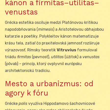
kánon a firmitas–utilitas–
venustas
Grécka estetika osciluje medzi Platónovou kritikou
napodobňovania (
mimesis
) a Aristotelovou obhajobou
katarzie a poetiky. Polykleitov kánon matematizuje
krásu tela, zatiaľ čo praxitelovská jemnosť rozširuje
výrazovosť. Rímsky teoretik
Vitruvius
formuloval
triádu
firmitas
(pevnosť),
utilitas
(úžitok) a
venustas
(pôvab) – princíp, ktorý ovplyvnil európsku
architektonickú tradíciu.
Mesto a urbanizmus: od
agory k fóru
Grécke
polis
využíva Hippodamovo šachovnicové