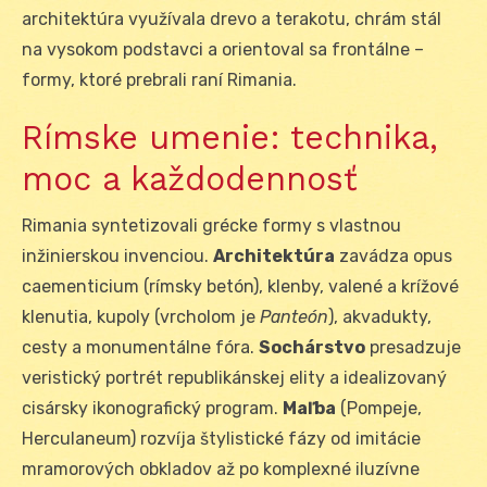
architektúra využívala drevo a terakotu, chrám stál
na vysokom podstavci a orientoval sa frontálne –
formy, ktoré prebrali raní Rimania.
Rímske umenie: technika,
moc a každodennosť
Rimania syntetizovali grécke formy s vlastnou
inžinierskou invenciou.
Architektúra
zavádza opus
caementicium (rímsky betón), klenby, valené a krížové
klenutia, kupoly (vrcholom je
Panteón
), akvadukty,
cesty a monumentálne fóra.
Sochárstvo
presadzuje
veristický portrét republikánskej elity a idealizovaný
cisársky ikonografický program.
Maľba
(Pompeje,
Herculaneum) rozvíja štylistické fázy od imitácie
mramorových obkladov až po komplexné iluzívne