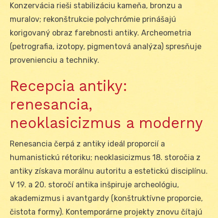
Konzervácia rieši stabilizáciu kameňa, bronzu a
muralov; rekonštrukcie polychrómie prinášajú
korigovaný obraz farebnosti antiky. Archeometria
(petrografia, izotopy, pigmentová analýza) spresňuje
provenienciu a techniky.
Recepcia antiky:
renesancia,
neoklasicizmus a moderny
Renesancia čerpá z antiky ideál proporcií a
humanistickú rétoriku; neoklasicizmus 18. storočia z
antiky získava morálnu autoritu a estetickú disciplínu.
V 19. a 20. storočí antika inšpiruje archeológiu,
akademizmus i avantgardy (konštruktívne proporcie,
čistota formy). Kontemporárne projekty znovu čítajú