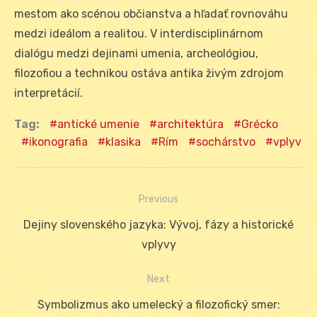
mestom ako scénou občianstva a hľadať rovnováhu
medzi ideálom a realitou. V interdisciplinárnom
dialógu medzi dejinami umenia, archeológiou,
filozofiou a technikou ostáva antika živým zdrojom
interpretácií.
Tag:
antické umenie
architektúra
Grécko
ikonografia
klasika
Rím
sochárstvo
vplyv
Previous
Navigácia
Previous
Dejiny slovenského jazyka: Vývoj, fázy a historické
v
post:
vplyvy
článku
Next
Next
Symbolizmus ako umelecký a filozofický smer: