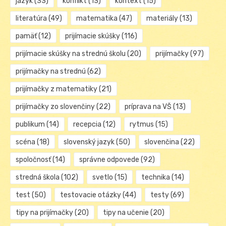
jazyk
(33)
konflikt
(13)
kontext
(15)
literatúra
(49)
matematika
(47)
materiály
(13)
pamäť
(12)
prijímacie skúšky
(116)
prijímacie skúšky na strednú školu
(20)
prijímačky
(97)
prijímačky na strednú
(62)
prijímačky z matematiky
(21)
prijímačky zo slovenčiny
(22)
príprava na VŠ
(13)
publikum
(14)
recepcia
(12)
rytmus
(15)
scéna
(18)
slovenský jazyk
(50)
slovenčina
(22)
spoločnosť
(14)
správne odpovede
(92)
stredná škola
(102)
svetlo
(15)
technika
(14)
test
(50)
testovacie otázky
(44)
testy
(69)
tipy na prijímačky
(20)
tipy na učenie
(20)