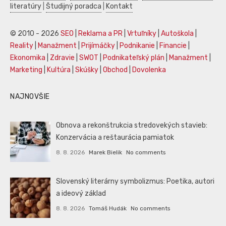
literatúry
|
Študijný poradca
|
Kontakt
© 2010 - 2026
SEO
|
Reklama a PR
|
Vrtuľníky
|
Autoškola
|
Reality
|
Manažment
|
Prijímáčky
|
Podnikanie
|
Financie
|
Ekonomika
|
Zdravie
|
SWOT
|
Podnikateľský plán
|
Manažment
|
Marketing
|
Kultúra
|
Skúšky
|
Obchod
|
Dovolenka
NAJNOVŠIE
Obnova a rekonštrukcia stredovekých stavieb:
Konzervácia a reštaurácia pamiatok
8. 8. 2026
Marek Bielik
No comments
Slovenský literárny symbolizmus: Poetika, autori
a ideový základ
8. 8. 2026
Tomáš Hudák
No comments