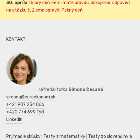
30. apríla
:
Dobrý deň, Fero, máte pravdu, ďakujeme, odpoveď
na otázku č. 2 sme opravili. Pekný deň.
KONTAKT
šéfredaktorka
Simona Česaná
simona@euroekonom.sk
+421 907 234 066
+420 774 699 168
LinkedIn
Prijímacie skúšky
|
Testy z matematiky
|
Testy zo slovenčiny a