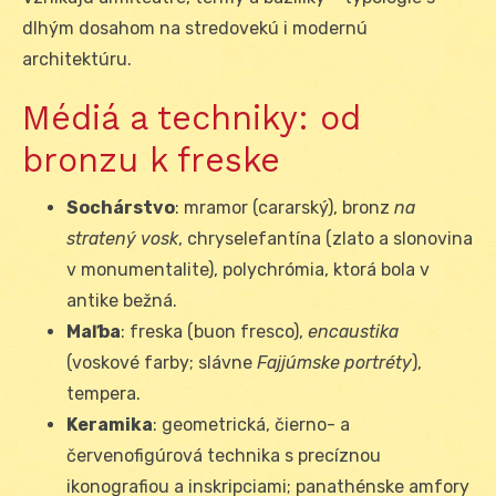
dlhým dosahom na stredovekú i modernú
architektúru.
Médiá a techniky: od
bronzu k freske
Sochárstvo
: mramor (cararský), bronz
na
stratený vosk
, chryselefantína (zlato a slonovina
v monumentalite), polychrómia, ktorá bola v
antike bežná.
Maľba
: freska (buon fresco),
encaustika
(voskové farby; slávne
Fajjúmske portréty
),
tempera.
Keramika
: geometrická, čierno- a
červenofigúrová technika s precíznou
ikonografiou a inskripciami; panathénske amfory