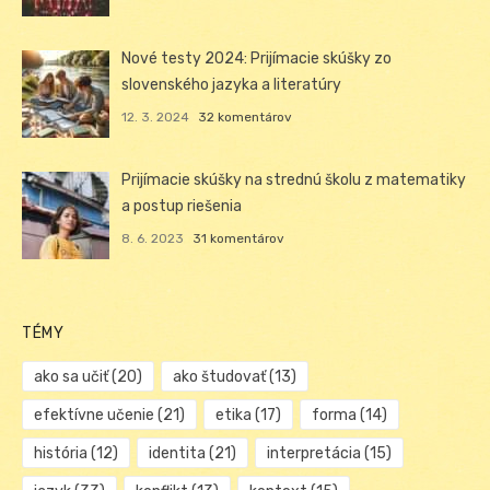
Nové testy 2024: Prijímacie skúšky zo
slovenského jazyka a literatúry
12. 3. 2024
32 komentárov
Prijímacie skúšky na strednú školu z matematiky
a postup riešenia
8. 6. 2023
31 komentárov
TÉMY
ako sa učiť
(20)
ako študovať
(13)
efektívne učenie
(21)
etika
(17)
forma
(14)
história
(12)
identita
(21)
interpretácia
(15)