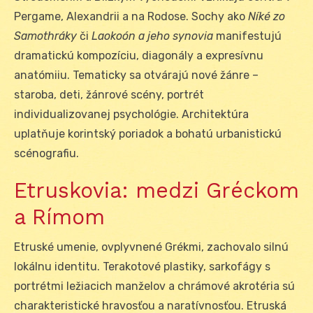
Pergame, Alexandrii a na Rodo­se. Sochy ako
Níké zo
Samothráky
či
Laokoón a jeho synovia
manifestujú
dramatickú kompozíciu, diagonály a expresívnu
anatómiiu. Tematicky sa otvárajú nové žánre –
staroba, deti, žánrové scény, portrét
individualizovanej psychológie. Architektúra
uplatňuje korintský poriadok a bohatú urbanistickú
scénografiu.
Etruskovia: medzi Gréckom
a Rímom
Etruské umenie, ovplyvnené Grékmi, zachovalo silnú
lokálnu identitu. Terakotové plastiky, sarkofágy s
portrétmi ležiacich manželov a chrámové akrotéria sú
charakteristické hravosťou a naratívnosťou. Etruská