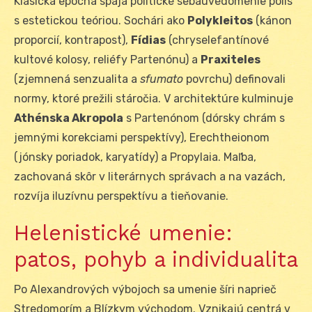
Klasická epocha spája politické sebauvedomenie pólis
s estetickou teóriou. Sochári ako
Polykleitos
(kánon
proporcií, kontrapost),
Fídias
(chryselefantínové
kultové kolosy, reliéfy Partenónu) a
Praxiteles
(zjemnená senzualita a
sfumato
povrchu) definovali
normy, ktoré prežili stáročia. V architektúre kulminuje
Athénska Akropola
s Partenónom (dórsky chrám s
jemnými korekciami perspektívy), Erechtheionom
(jónsky poriadok, karyatídy) a Propylaia. Maľba,
zachovaná skôr v literárnych správach a na vazách,
rozvíja iluzívnu perspektívu a tieňovanie.
Helenistické umenie:
patos, pohyb a individualita
Po Alexandrových výbojoch sa umenie šíri naprieč
Stredomorím a Blízkym východom. Vznikajú centrá v