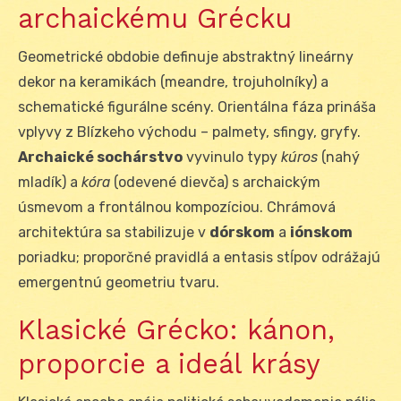
archaickému Grécku
Geometrické obdobie definuje abstraktný lineárny
dekor na keramikách (meandre, trojuholníky) a
schematické figurálne scény. Orientálna fáza prináša
vplyvy z Blízkeho východu – palmety, sfingy, gryfy.
Archaické sochárstvo
vyvinulo typy
kúros
(nahý
mladík) a
kóra
(odevené dievča) s archaickým
úsmevom a frontálnou kompozíciou. Chrámová
architektúra sa stabilizuje v
dórskom
a
iónskom
poriadku; proporčné pravidlá a entasis stĺpov odrážajú
emergentnú geometriu tvaru.
Klasické Grécko: kánon,
proporcie a ideál krásy