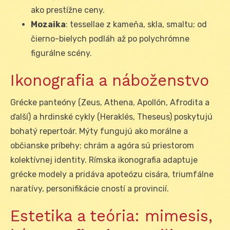
ako prestížne ceny.
Mozaika
: tessellae z kameňa, skla, smaltu; od
čierno-bielych podláh až po polychrómne
figurálne scény.
Ikonografia a náboženstvo
Grécke panteóny (Zeus, Athena, Apollón, Afrodita a
ďalší) a hrdinské cykly (Heraklés, Theseus) poskytujú
bohatý repertoár. Mýty fungujú ako morálne a
občianske príbehy; chrám a agóra sú priestorom
kolektívnej identity. Rímska ikonografia adaptuje
grécke modely a pridáva apoteózu cisára, triumfálne
naratívy, personifikácie cností a provincií.
Estetika a teória: mimesis,