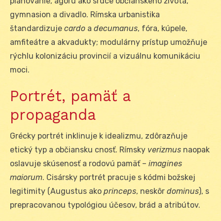
plánovanie, agoru ako srdce občianskeho života,
gymnasion a divadlo. Rímska urbanistika
štandardizuje
cardo
a
decumanus
, fóra, kúpele,
amfiteátre a akvadukty; modulárny prístup umožňuje
rýchlu kolonizáciu provincií a vizuálnu komunikáciu
moci.
Portrét, pamäť a
propaganda
Grécky portrét inklinuje k idealizmu, zdôrazňuje
etický typ a občiansku cnosť. Rímsky
verizmus
naopak
oslavuje skúsenosť a rodovú pamäť –
imagines
maiorum
. Cisársky portrét pracuje s kódmi božskej
legitimity (Augustus ako
princeps
, neskôr
dominus
), s
prepracovanou typológiou účesov, brád a atribútov.