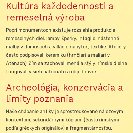
Kultúra každodennosti a
remeselná výroba
Popri monumentoch existuje rozsiahla produkcia
remeselných diel: lampy, šperky, intaglie, nástenné
maľby v domusoch a villách, nábytok, textílie. Ateliéry
často podpisovali keramiku (hrnčiari a maliari v
Aténach), čím sa zachovali mená a štýly; rímske dielne
fungovali v sieti patronátu a objednávok.
Archeológia, konzervácia a
limity poznania
Naše chápanie antiky je sprostredkované nálezovým
kontextom, sekundárnymi kópiami (často rímskymi
podľa gréckych originálov) a fragmentárnosťou.