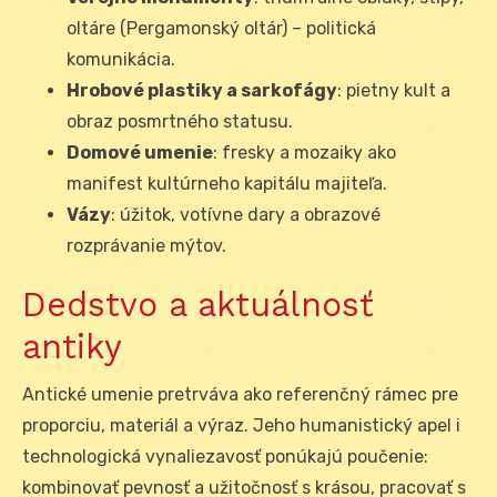
oltáre (Pergamonský oltár) – politická
komunikácia.
Hrobové plastiky a sarkofágy
: pietny kult a
obraz posmrtného statusu.
Domové umenie
: fresky a mozaiky ako
manifest kultúrneho kapitálu majiteľa.
Vázy
: úžitok, votívne dary a obrazové
rozprávanie mýtov.
Dedstvo a aktuálnosť
antiky
Antické umenie pretrváva ako referenčný rámec pre
proporciu, materiál a výraz. Jeho humanistický apel i
technologická vynaliezavosť ponúkajú poučenie:
kombinovať pevnosť a užitočnosť s krásou, pracovať s