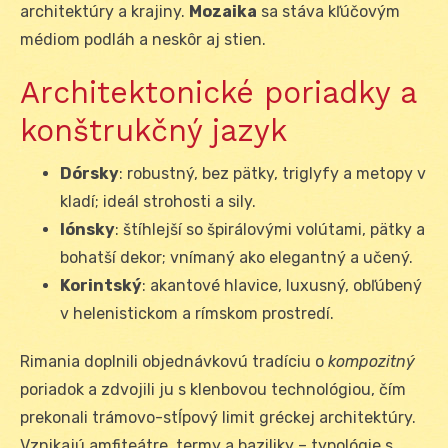
architektúry a krajiny.
Mozaika
sa stáva kľúčovým
médiom podláh a neskôr aj stien.
Architektonické poriadky a
konštrukčný jazyk
Dórsky
: robustný, bez pätky, triglyfy a metopy v
kladí; ideál strohosti a sily.
Iónsky
: štíhlejší so špirálovými volútami, pätky a
bohatší dekor; vnímaný ako elegantný a učený.
Korintský
: akantové hlavice, luxusný, obľúbený
v helenistickom a rímskom prostredí.
Rimania doplnili objednávkovú tradíciu o
kompozitný
poriadok a zdvojili ju s klenbovou technológiou, čím
prekonali trámovo-stĺpový limit gréckej architektúry.
Vznikajú amfiteátre, termy a baziliky – typológie s