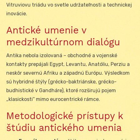
Vitruviovu triádu vo svetle udržateľnosti a technickej
inovácie.
Antické umenie v
medzikultúrnom dialógu
Antika nebola izolovaná – obchodné a vojenské
kontakty prepájali Egypt, Levantu, Anatóliu, Perziu a
neskôr severnú Afriku a západnú Európu. Výsledkom
sú hybridné štýly (grécko-bakt­riánske, grécko-
budhistické v Gandháre), ktoré rozširujú pojem
„klasickosti“ mimo eurocentrické rámce.
Metodologické prístupy k
štúdiu antického umenia