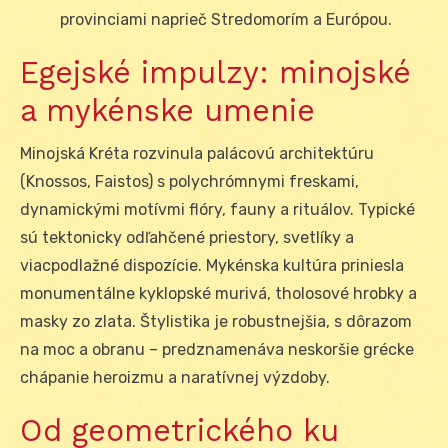
provinciami naprieč Stredomorím a Európou.
Egejské impulzy: minojské
a mykénske umenie
Minojská Kréta rozvinula palácovú architektúru
(Knossos, Faistos) s polychrómnymi freskami,
dynamickými motívmi flóry, fauny a rituálov. Typické
sú tektonicky odľahčené priestory, svetlíky a
viacpodlažné dispozície. Mykénska kultúra priniesla
monumentálne kyklopské murivá, tholosové hrobky a
masky zo zlata. Štylistika je robustnejšia, s dôrazom
na moc a obranu – predznamenáva neskoršie grécke
chápanie heroizmu a naratívnej výzdoby.
Od geometrického ku