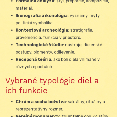
Formálna analýza
: štýl, proporcie, kompozícia,
materiál.
Ikonografia a ikonológia
: významy, mýty,
politická symbolika.
Kontextová archeológia
: stratigrafia,
proveniencia, funkcia v priestore.
Technologické štúdie
: nástroje, dielenské
postupy, pigmenty, odlievanie.
Recepčná teória
: ako boli diela vnímané v
rôznych epochách.
Vybrané typológie diel a
ich funkcie
Chrám a socha božstva
: sakrálny, rituálny a
reprezentatívny rozmer.
Verejné monumenty
: triumfálne oblúky, stĺpy,