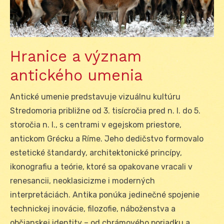
Hranice a význam
antického umenia
Antické umenie predstavuje vizuálnu kultúru
Stredomoria približne od 3. tisícročia pred n. l. do 5.
storočia n. l., s centrami v egejskom priestore,
antickom Grécku a Ríme. Jeho dedičstvo formovalo
estetické štandardy, architektonické princípy,
ikonografiu a teórie, ktoré sa opakovane vracali v
renesancii, neoklasicizme i moderných
interpretáciách. Antika ponúka jedinečné spojenie
technickej inovácie, filozofie, náboženstva a
občianskej identity – od chrámového poriadku a