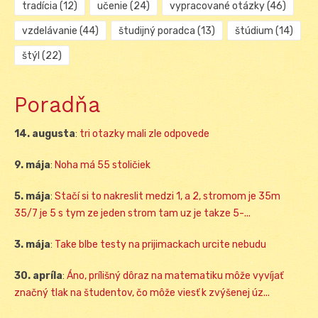
tradícia
(12)
učenie
(24)
vypracované otázky
(46)
vzdelávanie
(44)
študijný poradca
(13)
štúdium
(14)
štýl
(22)
Poradňa
14. augusta
:
tri otazky mali zle odpovede
9. mája
:
Noha má 55 stoličiek
5. mája
:
Stačí si to nakreslit medzi 1, a 2, stromom je 35m
35/7 je 5 s tym ze jeden strom tam uz je takze 5-...
3. mája
:
Take blbe testy na prijimackach urcite nebudu
30. apríla
:
Áno, prílišný dôraz na matematiku môže vyvíjať
značný tlak na študentov, čo môže viesť k zvýšenej úz...