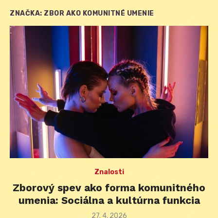
ZNAČKA:
ZBOR AKO KOMUNITNÉ UMENIE
Znalosti
Zborový spev ako forma komunitného
umenia: Sociálna a kultúrna funkcia
Posted
27. 4. 2026