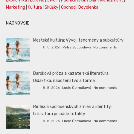
Ekonomika
|
Zdravie
|
SWOT
|
Podnikateľský plán
|
Manažment
|
Marketing
|
Kultúra
|
Skúšky
|
Obchod
|
Dovolenka
NAJNOVŠIE
Mestská kultúra: Vývoj, fenomény a subkultúry
8. 8. 2026
Petra Svobodová
No comments
Baroková próza a kazateľská literatúra:
Didaktika, náboženstvo a forma
8. 8. 2026
Lucie Čermáková
No comments
Reflexia spoločenských zmien a identity:
Literatúra po páde totality
8. 8. 2026
Lucie Čermáková
No comments