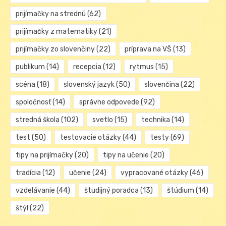
prijímačky na strednú
(62)
prijímačky z matematiky
(21)
prijímačky zo slovenčiny
(22)
príprava na VŠ
(13)
publikum
(14)
recepcia
(12)
rytmus
(15)
scéna
(18)
slovenský jazyk
(50)
slovenčina
(22)
spoločnosť
(14)
správne odpovede
(92)
stredná škola
(102)
svetlo
(15)
technika
(14)
test
(50)
testovacie otázky
(44)
testy
(69)
tipy na prijímačky
(20)
tipy na učenie
(20)
tradícia
(12)
učenie
(24)
vypracované otázky
(46)
vzdelávanie
(44)
študijný poradca
(13)
štúdium
(14)
štýl
(22)