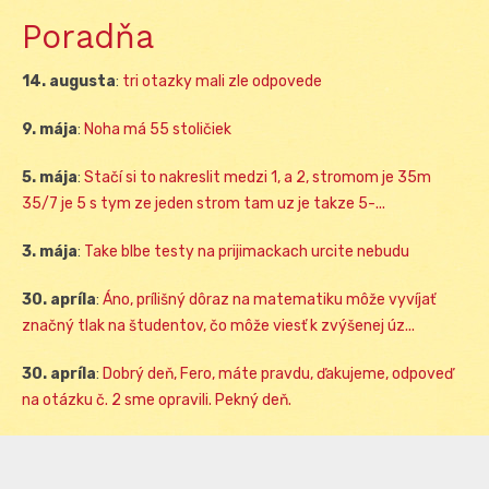
Poradňa
14. augusta
:
tri otazky mali zle odpovede
9. mája
:
Noha má 55 stoličiek
5. mája
:
Stačí si to nakreslit medzi 1, a 2, stromom je 35m
35/7 je 5 s tym ze jeden strom tam uz je takze 5-...
3. mája
:
Take blbe testy na prijimackach urcite nebudu
30. apríla
:
Áno, prílišný dôraz na matematiku môže vyvíjať
značný tlak na študentov, čo môže viesť k zvýšenej úz...
30. apríla
:
Dobrý deň, Fero, máte pravdu, ďakujeme, odpoveď
na otázku č. 2 sme opravili. Pekný deň.