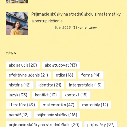
Prijímacie skúšky na strednú školu z matematiky
a postup riešenia
8. 6. 2023
31 komentárov
TÉMY
ako sa učiť
(20)
ako študovať
(13)
efektívne učenie
(21)
etika
(16)
forma
(14)
história
(12)
identita
(21)
interpretácia
(15)
jazyk
(33)
konflikt
(13)
kontext
(15)
literatúra
(49)
matematika
(47)
materiály
(12)
pamäť
(12)
prijímacie skúšky
(116)
prijímacie skúšky na strednú školu
(20)
prijímačky
(97)