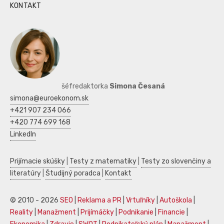
KONTAKT
šéfredaktorka
Simona Česaná
simona@euroekonom.sk
+421 907 234 066
+420 774 699 168
LinkedIn
Prijímacie skúšky
|
Testy z matematiky
|
Testy zo slovenčiny a
literatúry
|
Študijný poradca
|
Kontakt
© 2010 - 2026
SEO
|
Reklama a PR
|
Vrtuľníky
|
Autoškola
|
Reality
|
Manažment
|
Prijímáčky
|
Podnikanie
|
Financie
|